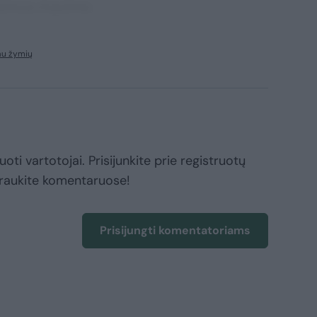
ssimos maxime.
au žymių
oti vartotojai. Prisijunkite prie registruotų
raukite komentaruose!
Prisijungti komentatoriams