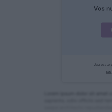
Vos n
Jau esate 
Kit
Lorem ipsum dolor sit amet co
sapiente, odio officiis sed te
saepe architecto repudiandae 