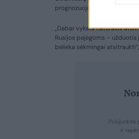
prognozuoja tolimesnį okupantų
„Dabar vyksta natūralus atsi
Rusijos pajėgoms – užduotis 
belieka sėkmingai atsitraukti“,
Nor
Prisijunkit
ir tapk