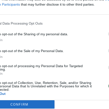
trečiadienį „DeepState“ svetainėje
Participants
that may further disclose it to other third parties.
, kad rusai kirto mieste esančią upę ir
l Data Processing Opt Outs
ų naujienų agentūrų „RIA Novosti“ ir TASS
o opt-out of the Sharing of my personal data.
 dronu filmuotas vaizdo įrašas, kuriame
In
ščioje aikštėje – jie buvo apibūdinti kaip
o opt-out of the Sale of my Personal Data.
 atkovojo“ miestą. Ukrainos kariuomenė
In
tsitraukimą iš Sudžos ir rusų karių
to opt-out of processing my Personal Data for Targeted
ing.
In
o opt-out of Collection, Use, Retention, Sale, and/or Sharing
pečkys įvertino, kad Kyjivo pajėgos jau
ersonal Data that Is Unrelated with the Purposes for which it
lected.
 iš Kursko srities po to, kai Rusijos
Out
armo flangus ties siena su Ukraina.
CONFIRM
 kas yra sėkmingas, tačiau ekspertas