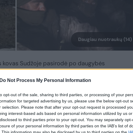
Daugiau nuotraukų (14)
as kovas Sudžoje pasirodė po daugybės
ursko srityje. Trečiadienio rytą Kremlius
žėmė Kazachijos Loknijos, 1-osios Kniažų,
Do Not Process My Personal Information
irno gyvenvietes. Tai patvirtina ir
to opt-out of the sale, sharing to third parties, or processing of your per
formation for targeted advertising by us, please use the below opt-out s
r selection. Please note that after your opt-out request is processed y
eing interest-based ads based on personal information utilized by us or
 „The Kyiv Independent“ pranešė, kad
disclosed to third parties prior to your opt-out. You may separately opt-
losure of your personal information by third parties on the IAB’s list of
, o Rusijos pajėgos pradėjo puolimą iš
. This information may also be disclosed by us to third parties on the
IA