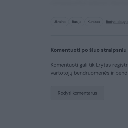
consequuntur adipisci digni
Ukraina
Rusija
Kurskas
Rodyti daugi
Komentuoti po šiuo straipsniu
Komentuoti gali tik Lrytas registru
vartotojų bendruomenės ir bend
Rodyti komentarus