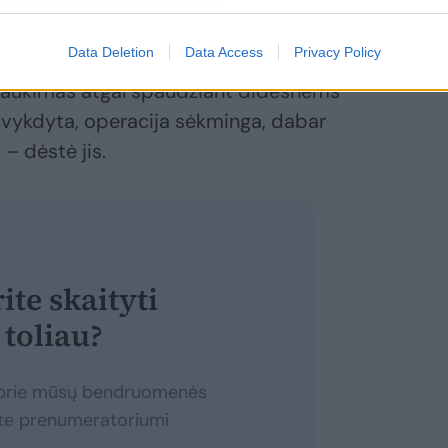
 veržimąsi į Ukrainos teritoriją.
Data Deletion
Data Access
Privacy Policy
traukimas atgal spaudžiant didesnėms
įvykdyta, operacija sėkminga, dabar
 – dėstė jis.
ite skaityti
toliau?
e prie mūsų bendruomenės
ite prenumeratoriumi