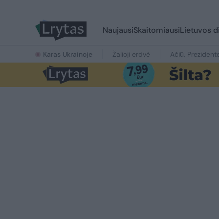
Naujausi
Skaitomiausi
Lietuvos d
Karas Ukrainoje
Žalioji erdvė
Ačiū, Prezident