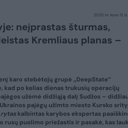
2025 m. kovo 12 d.
yje: neįprastas šturmas,
kleistas Kremliaus planas –
enį karo stebėtojų grupė „DeepState“
, kad po kelias dienas trukusių operacijų
pajėgos užėmė didžiąją dalį Sudžos – didžia
 Ukrainos pajėgų užimto miesto Kursko srity
Lrytas
kalbintas karybos ekspertas paaiškin
 rusų puolimo priežastis ir pasakė, kas lauk