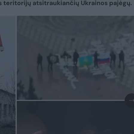
s teritorijų atsitraukiančių Ukrainos pajėgų.