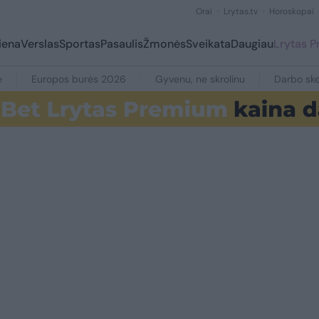
Orai
Lrytas.tv
Horoskopai
iena
Verslas
Sportas
Pasaulis
Žmonės
Sveikata
Daugiau
Lrytas 
e
Europos burės 2026
Gyvenu, ne skrolinu
Darbo ske