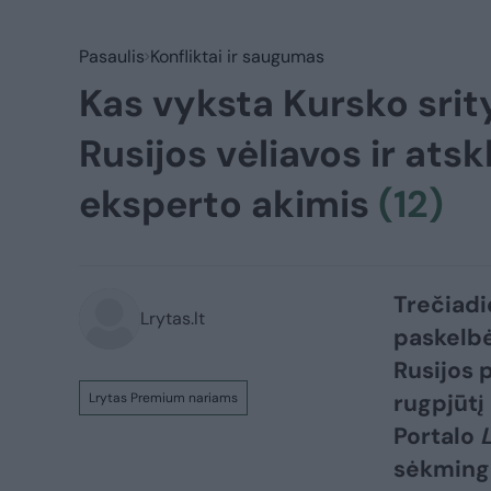
Pasaulis
Konfliktai ir saugumas
Kas vyksta Kursko srit
Rusijos vėliavos ir ats
eksperto akimis
(12)
Trečiadi
Lrytas.lt
paskelbė
Rusijos 
rugpjūtį
Lrytas Premium nariams
Portalo
sėkmingo