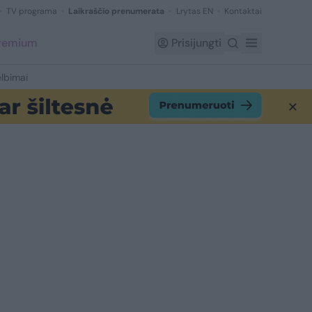
TV programa
Laikraščio prenumerata
Lrytas EN
Kontaktai
Premium
Prisijungti
lbimai