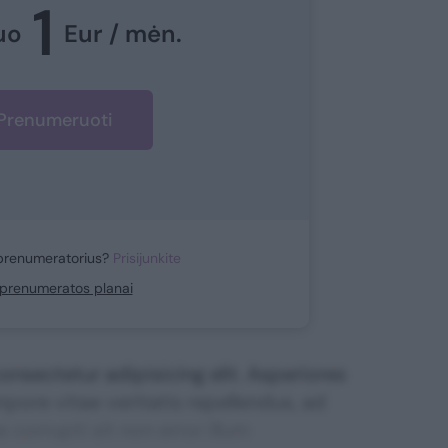
1
uo
Eur / mėn.
Prenumeruoti
prenumeratorius?
Prisijunkite
i prenumeratos planai
nsectetur adipisicing elit. Asperiores
mpore vitae veritatis repellendus, ad
corrupti sit non error illum