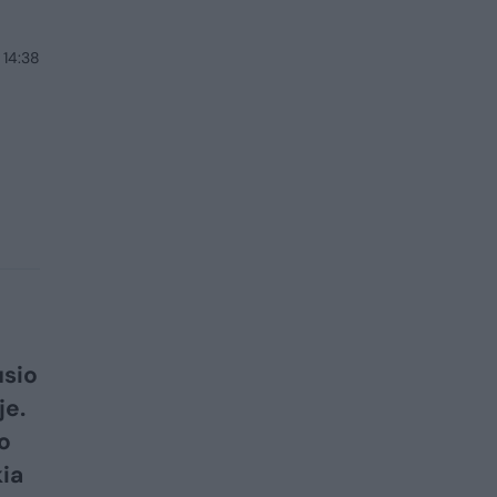
 14:38
usio
je.
o
ia