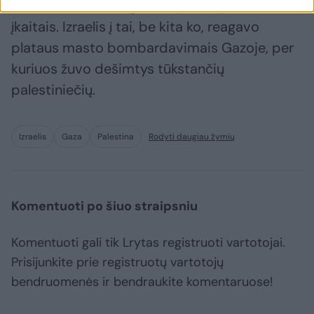
200 žmonių ir daugiau kaip 250 paimta
įkaitais. Izraelis į tai, be kita ko, reagavo
plataus masto bombardavimais Gazoje, per
kuriuos žuvo dešimtys tūkstančių
palestiniečių.
Izraelis
Gaza
Palestina
Rodyti daugiau žymių
Komentuoti po šiuo straipsniu
Komentuoti gali tik Lrytas registruoti vartotojai.
Prisijunkite prie registruotų vartotojų
bendruomenės ir bendraukite komentaruose!