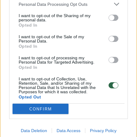
Personal Data Processing Opt Outs
I want to opt-out of the Sharing of my
personal data.
Opted In
I want to opt-out of the Sale of my
Personal Data.
B. Netanyahu: Izraelis
„Hamas“
Opted In
suintensyvins puolimą prieš
Ruožo sv
„Hamas“
nuo tada,
I want to opt-out of processing my
Personal Data for Targeted Advertising.
atnaujin
Opted In
žmonės
I want to opt-out of Collection, Use,
Retention, Sale, and/or Sharing of my
Personal Data that Is Unrelated with the
Purposes for which it was collected.
Opted Out
CONFIRM
Gazos karą sukėlė „Hamas“ ir kitų
ekstremistinių grupuočių išpuolis prieš Izraelį
2023 m. spalio 7 d. Tada buvo nužudyta 1
Data Deletion
Data Access
Privacy Policy