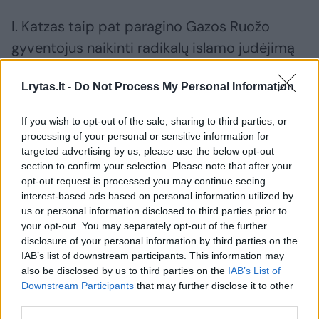
I. Katzas taip pat paragino Gazos Ruožo
gyventojus naikinti radikalų islamo judėjimą
„Hamas“ ir grąžinti Izraelio įkaitus. Tai esą yra
Lrytas.lt -
Do Not Process My Personal Information
vienintelis kelias užbaigti karą.
If you wish to opt-out of the sale, sharing to third parties, or
Kare prieš „Hamas“ Izraelis prieš dvi savaites
processing of your personal or sensitive information for
targeted advertising by us, please use the below opt-out
atnaujino atakas Gazos Ruože ir uždarė
section to confirm your selection. Please note that after your
sienos perėjimo punktus.
opt-out request is processed you may continue seeing
interest-based ads based on personal information utilized by
us or personal information disclosed to third parties prior to
your opt-out. You may separately opt-out of the further
Susiję straipsniai
disclosure of your personal information by third parties on the
IAB’s list of downstream participants. This information may
also be disclosed by us to third parties on the
IAB’s List of
Downstream Participants
that may further disclose it to other
third parties.