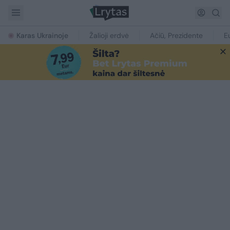
Karas Ukrainoje
Žalioji erdvė
Ačiū, Prezidente
E