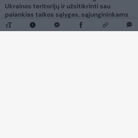
Ukrainos teritorijų ir užsitikrinti sau
palankias taikos sąlygas, sąjungininkams
siekiant skubiai užbaigti karą.​​​​​​​​​​​​​​​​​​​​​​​​​​​
Daugiau nuotraukų (37)
Po Rusijos smūgių, kurie per naktį pražudė 17