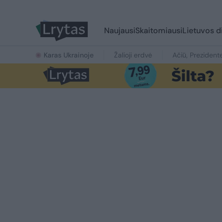
Naujausi
Skaitomiausi
Lietuvos d
Karas Ukrainoje
Žalioji erdvė
Ačiū, Prezident