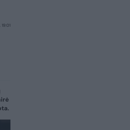
 19:01
ų
irė
ota.