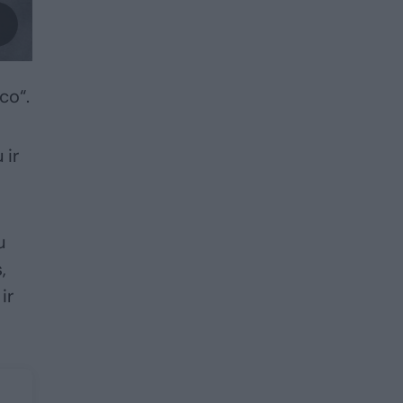
co“.
 ir
u
,
ir