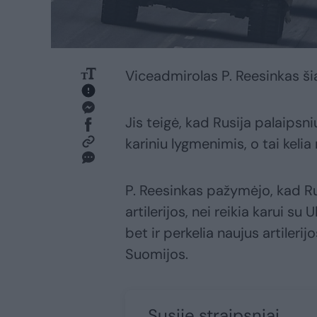
Viceadmirolas P. Reesinkas šią
Jis teigė, kad Rusija palaipsni
kariniu lygmenimis, o tai kel
P. Reesinkas pažymėjo, kad Ru
artilerijos, nei reikia karui su
bet ir perkelia naujus artilerij
Suomijos.
Susiję straipsniai