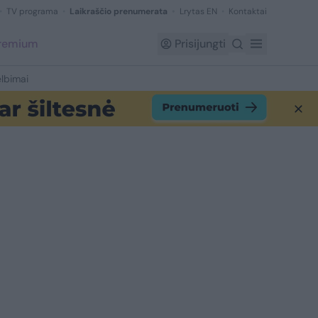
TV programa
Laikraščio prenumerata
Lrytas EN
Kontaktai
Premium
Prisijungti
lbimai