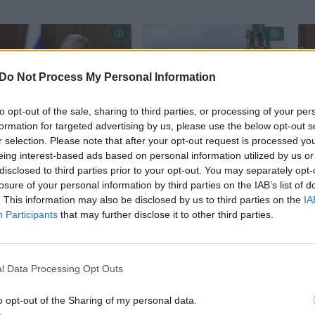
Do Not Process My Personal Information
to opt-out of the sale, sharing to third parties, or processing of your per
formation for targeted advertising by us, please use the below opt-out s
Atskleidė
To Maskvoje dar
r selection. Please note that after your opt-out request is processed y
desperatiškus V.
nematė – įspėja,
eing interest-based ads based on personal information utilized by us or
Putino kėslus iki
kad per Pergalės
disclosed to third parties prior to your opt-out. You may separately opt-
gegužės 9-osios:
dienos paradą gali
losure of your personal information by third parties on the IAB’s list of
„Tam kasdien
visiškai atjungti ryšį
. This information may also be disclosed by us to third parties on the
IA
Participants
that may further disclose it to other third parties.
aukoja šimtus
(11)
karių“
(2)
l Data Processing Opt Outs
o opt-out of the Sharing of my personal data.