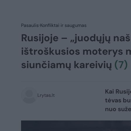
Pasaulis
Konfliktai ir saugumas
Rusijoje – „juodųjų na
ištroškusios moterys m
siunčiamų kareivių
(7)
Kai Rusi
Lrytas.lt
tėvas bu
nuo sužei