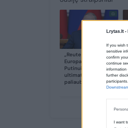
Lrytas.lt -
If you wish 
sensitive in
„Reuters“: JAV ir
confirm you
Europa pateikė V.
continue se
Putinui griežtą
information 
ultimatumą dėl
further disc
paliaubų
(6)
participants
Downstream 
Persona
I want t