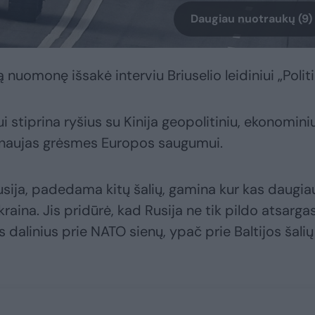
Daugiau nuotraukų (9)
 nuomonę išsakė interviu Briuselio leidiniui „Politi
ui stiprina ryšius su Kinija geopolitiniu, ekonominiu
ia naujas grėsmes Europos saugumui.
sija, padedama kitų šalių, gamina kur kas daugia
 Ukraina. Jis pridūrė, kad Rusija ne tik pildo atsargas
os dalinius prie NATO sienų, ypač prie Baltijos šalių 