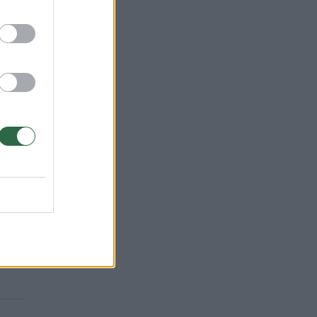
ybė
otam