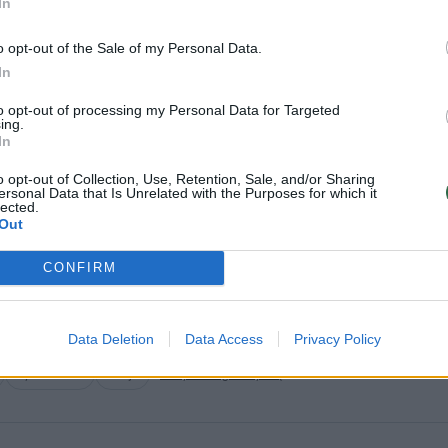
In
ina savo pajėgumus“, – sakė P. Reesinkas.
o opt-out of the Sale of my Personal Data.
In
s gamybos tempas išliks toks pats ir Rusijos vadov
to opt-out of processing my Personal Data for Targeted
itikos, Maskva gali būti pasirengusi naujam ginklu
ing.
ro Ukrainoje pabaigos.
In
o opt-out of Collection, Use, Retention, Sale, and/or Sharing
ersonal Data that Is Unrelated with the Purposes for which it
TO šalys, yra pasirengę užtikrinti, kad būtume
lected.
Out
– sakė jis.
CONFIRM
ew Voice“ inf.
Data Deletion
Data Access
Privacy Policy
Nyderlandai
Rusija
Rodyti daugiau žymių