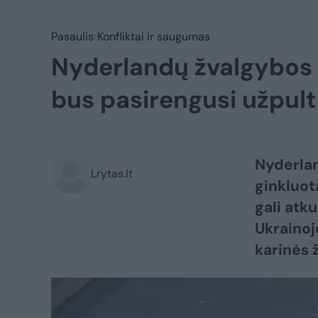
Pasaulis
Konfliktai ir saugumas
Nyderlandų žvalgybos v
bus pasirengusi užpul
Nyderlan
Lrytas.lt
ginkluot
gali atk
Ukrainoj
karinės 