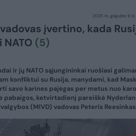
2025 m. gegužės 9 d.
adovas įvertino, kada Rusi
ti NATO
(5)
dai ir jų NATO sąjungininkai ruošiasi galim
am konfliktui su Rusija, manydami, kad Mas
urti savo karines pajėgas per metus nuo kar
e pabaigos, ketvirtadienį pareiškė Nyderla
žvalgybos (MIVD) vadovas Peteris Reesinkas