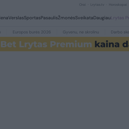
Orai
Lrytas.tv
Horoskopai
iena
Verslas
Sportas
Pasaulis
Žmonės
Sveikata
Daugiau
Lrytas 
e
Europos burės 2026
Gyvenu, ne skrolinu
Darbo ske