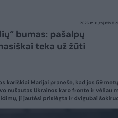
2026 m. rugpjūčio 8 d.
šlių“ bumas: pašalpų
asiškai teka už žūti
jos kariškiai Marijai pranešė, kad jos 59 met
vo nušautas Ukrainos karo fronte ir vėliau m
dimų, ji jautėsi prislėgta ir dvigubai šokiru