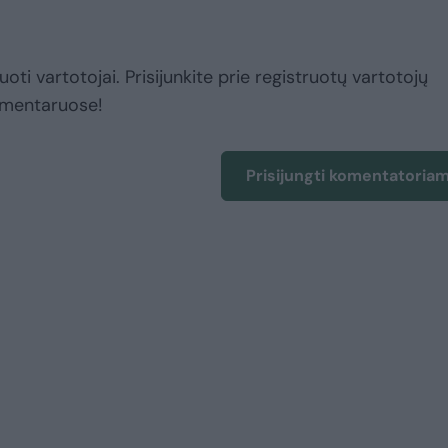
uoti vartotojai. Prisijunkite prie registruotų vartotojų
omentaruose!
Prisijungti komentatoria