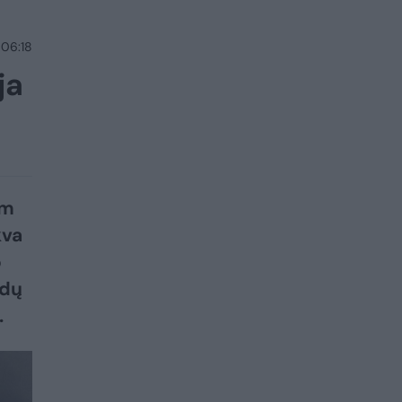
 06:18
ja
am
kva
o
ndų
.