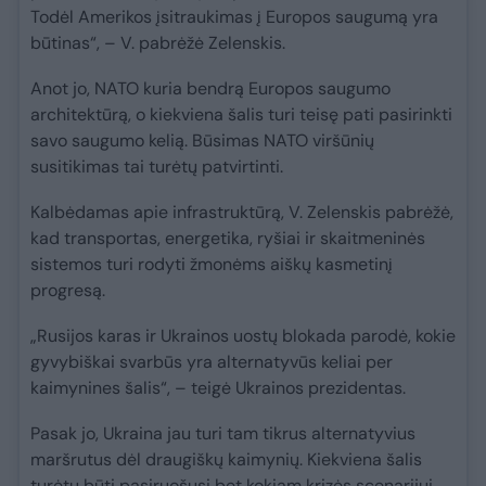
Todėl Amerikos įsitraukimas į Europos saugumą yra
būtinas“, – V. pabrėžė Zelenskis.
Anot jo, NATO kuria bendrą Europos saugumo
architektūrą, o kiekviena šalis turi teisę pati pasirinkti
savo saugumo kelią. Būsimas NATO viršūnių
susitikimas tai turėtų patvirtinti.
Kalbėdamas apie infrastruktūrą, V. Zelenskis pabrėžė,
kad transportas, energetika, ryšiai ir skaitmeninės
sistemos turi rodyti žmonėms aiškų kasmetinį
progresą.
„Rusijos karas ir Ukrainos uostų blokada parodė, kokie
gyvybiškai svarbūs yra alternatyvūs keliai per
kaimynines šalis“, – teigė Ukrainos prezidentas.
Pasak jo, Ukraina jau turi tam tikrus alternatyvius
maršrutus dėl draugiškų kaimynių. Kiekviena šalis
turėtų būti pasiruošusi bet kokiam krizės scenarijui.