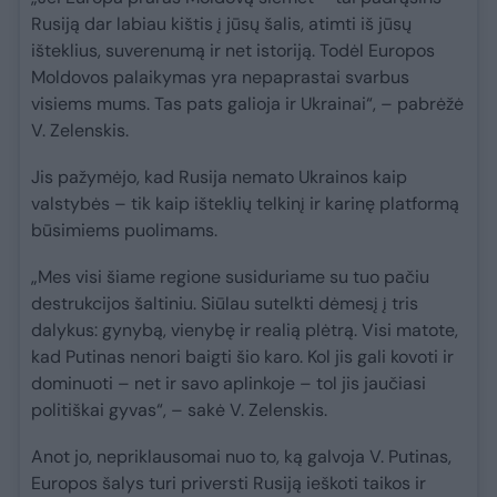
Rusiją dar labiau kištis į jūsų šalis, atimti iš jūsų
išteklius, suverenumą ir net istoriją. Todėl Europos
Moldovos palaikymas yra nepaprastai svarbus
visiems mums. Tas pats galioja ir Ukrainai“, – pabrėžė
V. Zelenskis.
Jis pažymėjo, kad Rusija nemato Ukrainos kaip
valstybės – tik kaip išteklių telkinį ir karinę platformą
būsimiems puolimams.
„Mes visi šiame regione susiduriame su tuo pačiu
destrukcijos šaltiniu. Siūlau sutelkti dėmesį į tris
dalykus: gynybą, vienybę ir realią plėtrą. Visi matote,
kad Putinas nenori baigti šio karo. Kol jis gali kovoti ir
dominuoti – net ir savo aplinkoje – tol jis jaučiasi
politiškai gyvas“, – sakė V. Zelenskis.
Anot jo, nepriklausomai nuo to, ką galvoja V. Putinas,
Europos šalys turi priversti Rusiją ieškoti taikos ir