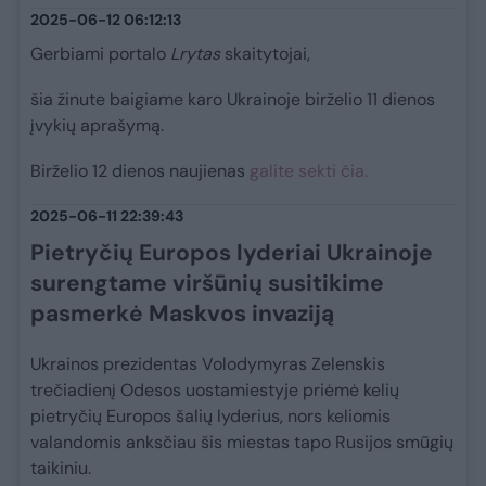
2025-06-12 06:12:13
Gerbiami portalo
Lrytas
skaitytojai,
šia žinute baigiame karo Ukrainoje birželio 11 dienos
įvykių aprašymą.
Birželio 12 dienos naujienas
galite sekti čia.
2025-06-11 22:39:43
Pietryčių Europos lyderiai Ukrainoje
surengtame viršūnių susitikime
pasmerkė Maskvos invaziją
Ukrainos prezidentas Volodymyras Zelenskis
trečiadienį Odesos uostamiestyje priėmė kelių
pietryčių Europos šalių lyderius, nors keliomis
valandomis anksčiau šis miestas tapo Rusijos smūgių
taikiniu.