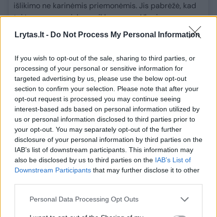
išlikimo ne karinėmis priemonėmis. Jis pabrėžė, kad
tai įmanoma – viskas priklauso nuo Ukrainos
gynybinių pajėgumų.
Lrytas.lt -
Do Not Process My Personal Information
„Mums reikia gynybinės paramos – kad
If you wish to opt-out of the sale, sharing to third parties, or
apsaugotume miestus ir kaimus nuo Rusijos atakų ir
processing of your personal or sensitive information for
priverstume ją pajusti tikrąją karo kainą savo
targeted advertising by us, please use the below opt-out
teritorijoje. Oro gynybos sistemos ir dronai yra
section to confirm your selection. Please note that after your
raktiniai. Taip pat svarbios sankcijos. Jūsų parama
opt-out request is processed you may continue seeing
bendroms Europos sankcijoms – gyvybiškai svarbi“,
interest-based ads based on personal information utilized by
– pabrėžė prezidentas.
us or personal information disclosed to third parties prior to
your opt-out. You may separately opt-out of the further
V. Zelenskis pridūrė, kad Ukrainai ypač reikia
disclosure of your personal information by third parties on the
IAB’s list of downstream participants. This information may
stipresnės paramos dėl Rusijos naftos tanklaivių ir
also be disclosed by us to third parties on the
IAB’s List of
finansinio sektoriaus. Jo teigimu, naftos kainų
Downstream Participants
that may further disclose it to other
viršutinė riba turėtų būti dar mažesnė.
third parties.
„45 doleriai už barelį – geriau nei 60, bet tikras taikos
Personal Data Processing Opt Outs
kelias prasidės esant 30 dolerių ribai. Tai būtų