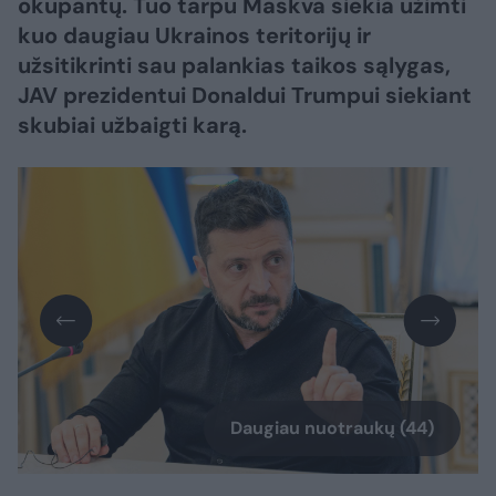
okupantų. Tuo tarpu Maskva siekia užimti
kuo daugiau Ukrainos teritorijų ir
užsitikrinti sau palankias taikos sąlygas,
JAV prezidentui Donaldui Trumpui siekiant
skubiai užbaigti karą.
Daugiau nuotraukų (44)