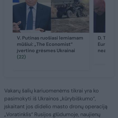
V. Putinas ruošiasi lemiamam
D. Trumpa
mūšiui: „The Economist“
Europoje
įvertino grėsmes Ukrainai
neapykan
(22)
Vakarų šalių kariuomenėms tikrai yra ko
pasimokyti iš Ukrainos „kūrybiškumo“,
įskaitant jos didelio masto dronų operaciją
„Voratinklis“ Rusijos glūdumoje, naujienų