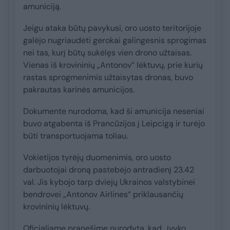
amuniciją.
Jeigu ataka būtų pavykusi, oro uosto teritorijoje
galėjo nugriaudėti gerokai galingesnis sprogimas
nei tas, kurį būtų sukėlęs vien drono užtaisas.
Vienas iš krovininių „Antonov“ lėktuvų, prie kurių
rastas sprogmenimis užtaisytas dronas, buvo
pakrautas karinės amunicijos.
Dokumente nurodoma, kad ši amunicija neseniai
buvo atgabenta iš Prancūzijos į Leipcigą ir turėjo
būti transportuojama toliau.
Vokietijos tyrėjų duomenimis, oro uosto
darbuotojai droną pastebėjo antradienį 23.42
val. Jis kybojo tarp dviejų Ukrainos valstybinei
bendrovei „Antonov Airlines“ priklausančių
krovininių lėktuvų.
Oficialiame pranešime nurodyta, kad „įvyko