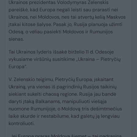
Ukrainos prezidentas Volodymyras Zelenskis
pareiškė, kad Europa negali leisti sau prarasti nei
Ukrainos, nei Moldovos, nes tai atvertų kelią Maskvos
įtakai kitose šalyse. Pasak jo, Rusija planuoja užimti
Odesą, o vėliau pasiekti Moldovos ir Rumunijos
sienas.
Tai Ukrainos lyderis išsakė birželio 11 d. Odesoje
vykusiame viršūnių susitikime „Ukraina – Pietryčių
Europa“.
V. Zelenskio teigimu, Pietryčių Europa, įskaitant
Ukrainą, yra vienas iš pagrindinių Rusijos taikinių
siekiant sukelti chaosą regione. Rusija jau bandė
daryti įtaką Balkanams, manipuliuoti viešąja
nuomone Rumunijoje, o Moldovą tris dešimtmečius
laikė skurde ir nestabilume, kad galėtų ją lengviau
kontroliuoti.
„Jei Europa praras Moldovą šiemet – tai padrąsins