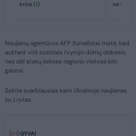
krize
(1)
ne vieni
Naujienų agentūros AFP žurnalistai matė, kad
auštant virš sostinės tvyrojo dūmų debesis,
nes dėl atakų keliose regiono vietose kilo
gaisrai.
Sekite svarbiausias karo Ukrainoje naujienas
su
Lrytas
.​​​
GYVAI