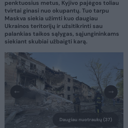
penktuosius metus, Kyjivo pajėgos toliau
tvirtai ginasi nuo okupantų. Tuo tarpu
Maskva siekia užimti kuo daugiau
Ukrainos teritorijų ir užsitikrinti sau
palankias taikos sąlygas, sąjungininkams
siekiant skubiai užbaigti karą.​​​​​​​​​​​​​​​​​​​​​​​​​​​
Daugiau nuotraukų (37)