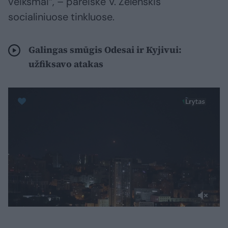
veiksmai“, – pareiškė V. Zelenskis
socialiniuose tinkluose.
Galingas smūgis Odesai ir Kyjivui:
užfiksavo atakas