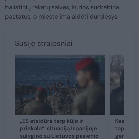
balistinių raketų salves, kurios sudrebina
pastatus, o mieste ima aidėti dundesys.
Susiję straipsniai
„ES atsidūrė tarp kūjo ir
Kas yra 
priekalo“: situaciją Ispanijoje
tapęs ži
sulygino su Lietuvos pasienio
generola