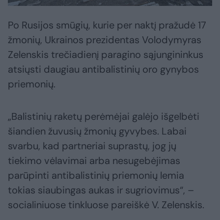
Po Rusijos smūgių, kurie per naktį pražudė 17
žmonių, Ukrainos prezidentas Volodymyras
Zelenskis trečiadienį paragino sąjungininkus
atsiųsti daugiau antibalistinių oro gynybos
priemonių.
„Balistinių raketų perėmėjai galėjo išgelbėti
šiandien žuvusių žmonių gyvybes. Labai
svarbu, kad partneriai suprastų, jog jų
tiekimo vėlavimai arba nesugebėjimas
parūpinti antibalistinių priemonių lemia
tokias siaubingas aukas ir sugriovimus“, –
socialiniuose tinkluose pareiškė V. Zelenskis.