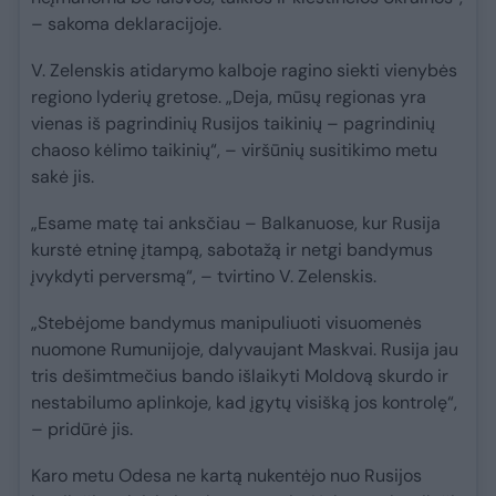
– sakoma deklaracijoje.
V. Zelenskis atidarymo kalboje ragino siekti vienybės
regiono lyderių gretose. „Deja, mūsų regionas yra
vienas iš pagrindinių Rusijos taikinių – pagrindinių
chaoso kėlimo taikinių“, – viršūnių susitikimo metu
sakė jis.
„Esame matę tai anksčiau – Balkanuose, kur Rusija
kurstė etninę įtampą, sabotažą ir netgi bandymus
įvykdyti perversmą“, – tvirtino V. Zelenskis.
„Stebėjome bandymus manipuliuoti visuomenės
nuomone Rumunijoje, dalyvaujant Maskvai. Rusija jau
tris dešimtmečius bando išlaikyti Moldovą skurdo ir
nestabilumo aplinkoje, kad įgytų visišką jos kontrolę“,
– pridūrė jis.
Karo metu Odesa ne kartą nukentėjo nuo Rusijos