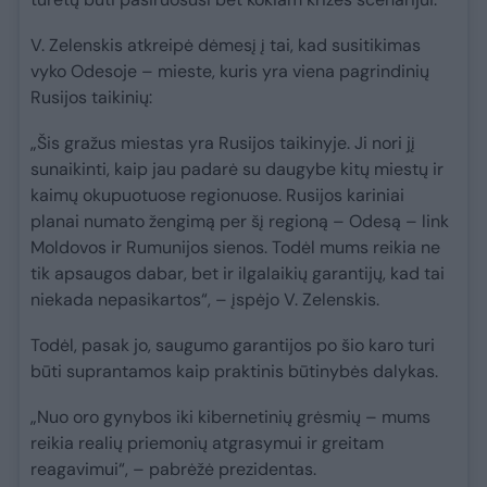
V. Zelenskis atkreipė dėmesį į tai, kad susitikimas
vyko Odesoje – mieste, kuris yra viena pagrindinių
Rusijos taikinių:
„Šis gražus miestas yra Rusijos taikinyje. Ji nori jį
sunaikinti, kaip jau padarė su daugybe kitų miestų ir
kaimų okupuotuose regionuose. Rusijos kariniai
planai numato žengimą per šį regioną – Odesą – link
Moldovos ir Rumunijos sienos. Todėl mums reikia ne
tik apsaugos dabar, bet ir ilgalaikių garantijų, kad tai
niekada nepasikartos“, – įspėjo V. Zelenskis.
Todėl, pasak jo, saugumo garantijos po šio karo turi
būti suprantamos kaip praktinis būtinybės dalykas.
„Nuo oro gynybos iki kibernetinių grėsmių – mums
reikia realių priemonių atgrasymui ir greitam
reagavimui“, – pabrėžė prezidentas.