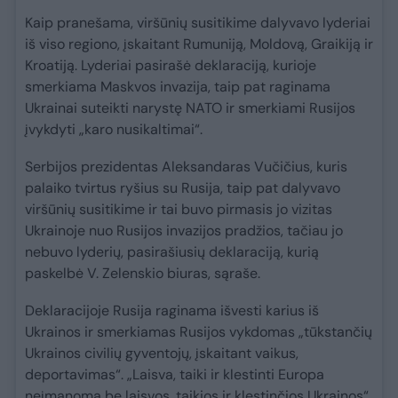
Kaip pranešama, viršūnių susitikime dalyvavo lyderiai
iš viso regiono, įskaitant Rumuniją, Moldovą, Graikiją ir
Kroatiją. Lyderiai pasirašė deklaraciją, kurioje
smerkiama Maskvos invazija, taip pat raginama
Ukrainai suteikti narystę NATO ir smerkiami Rusijos
įvykdyti „karo nusikaltimai“.
Serbijos prezidentas Aleksandaras Vučičius, kuris
palaiko tvirtus ryšius su Rusija, taip pat dalyvavo
viršūnių susitikime ir tai buvo pirmasis jo vizitas
Ukrainoje nuo Rusijos invazijos pradžios, tačiau jo
nebuvo lyderių, pasirašiusių deklaraciją, kurią
paskelbė V. Zelenskio biuras, sąraše.
Deklaracijoje Rusija raginama išvesti karius iš
Ukrainos ir smerkiamas Rusijos vykdomas „tūkstančių
Ukrainos civilių gyventojų, įskaitant vaikus,
deportavimas“. „Laisva, taiki ir klestinti Europa
neįmanoma be laisvos, taikios ir klestinčios Ukrainos“,