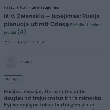
Pasaulis
Konfliktai ir saugumas
Iš V. Zelenskio – įspėjimas: Rusija
planuoja užimti Odesą
Birželio 11-osios
(4)
įvykiai
2025 m. birželio 11 d. 03:41
Lrytas.lt
Papildyta
Rusijos invazijai į Ukrainą tęsiantis
daugiau nei trejus metus ir tris mėnesius,
Kyjivo pajėgos toliau tvirtai ginasi nuo