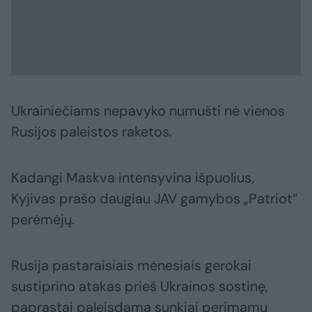
Ukrainiečiams nepavyko numušti nė vienos
Rusijos paleistos raketos.
Kadangi Maskva intensyvina išpuolius,
Kyjivas prašo daugiau JAV gamybos „Patriot“
perėmėjų.
Rusija pastaraisiais mėnesiais gerokai
sustiprino atakas prieš Ukrainos sostinę,
paprastai paleisdama sunkiai perimamų