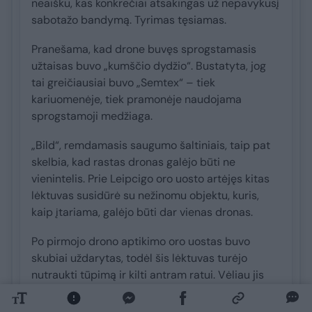
neaišku, kas konkrečiai atsakingas už nepavykusį
sabotažo bandymą. Tyrimas tęsiamas.
Pranešama, kad drone buvęs sprogstamasis
užtaisas buvo „kumščio dydžio“. Bustatyta, jog
tai greičiausiai buvo „Semtex“ – tiek
kariuomenėje, tiek pramonėje naudojama
sprogstamoji medžiaga.
„Bild“, remdamasis saugumo šaltiniais, taip pat
skelbia, kad rastas dronas galėjo būti ne
vienintelis. Prie Leipcigo oro uosto artėjęs kitas
lėktuvas susidūrė su nežinomu objektu, kuris,
kaip įtariama, galėjo būti dar vienas dronas.
Po pirmojo drono aptikimo oro uostas buvo
skubiai uždarytas, todėl šis lėktuvas turėjo
nutraukti tūpimą ir kilti antram ratui. Vėliau jis
nusileido Hanoveryje, kur buvo nustatyta
nedidelių apgadinimų.