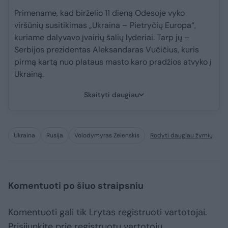
Primename, kad birželio 11 dieną Odesoje vyko
viršūnių susitikimas „Ukraina – Pietryčių Europa“,
kuriame dalyvavo įvairių šalių lyderiai. Tarp jų –
Serbijos prezidentas Aleksandaras Vučičius, kuris
pirmą kartą nuo plataus masto karo pradžios atvyko į
Ukrainą.
Skaityti daugiau
Ukraina
Rusija
Volodymyras Zelenskis
Rodyti daugiau žymių
Komentuoti po šiuo straipsniu
Komentuoti gali tik Lrytas registruoti vartotojai.
Prisijunkite prie registruotų vartotojų