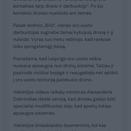
kontaktas tarp drono ir darbuotojo“. Po šio
kontakto dronas nusileido ant žemės.
Pasak leidinio „Bild“, vienas oro uosto
darbuotojas sugriebė žemai kybojusį droną ir jį
nuleido. Vyras tuo metu nežinojo, kad rankose
laiko sprogstamąjį įtaisą.
Pranešama, kad Leipcigo oro uoste veikia
nuosava apsaugos nuo dronų sistema. Tačiau ji
pasirodė visiškai bejėgė ir nesugebėjo net aptikti
į oro uosto teritoriją patekusio drono.
Vokietijos vidaus reikalų ministras Alexanderis
Dobrindtas iškėlė versiją, kad dronas galėjo būti
specialiai modifikuotas taip, kad apeitų tokias
apsaugos sistemas.
Vokietijos žiniasklaidos duomenimis, kol kas