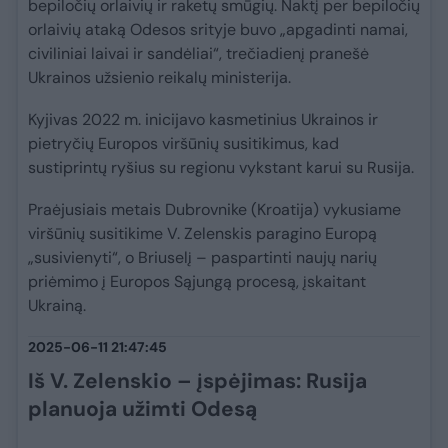
bepiločių orlaivių ir raketų smūgių. Naktį per bepiločių
orlaivių ataką Odesos srityje buvo „apgadinti namai,
civiliniai laivai ir sandėliai“, trečiadienį pranešė
Ukrainos užsienio reikalų ministerija.
Kyjivas 2022 m. inicijavo kasmetinius Ukrainos ir
pietryčių Europos viršūnių susitikimus, kad
sustiprintų ryšius su regionu vykstant karui su Rusija.
Praėjusiais metais Dubrovnike (Kroatija) vykusiame
viršūnių susitikime V. Zelenskis paragino Europą
„susivienyti“, o Briuselį – paspartinti naujų narių
priėmimo į Europos Sąjungą procesą, įskaitant
Ukrainą.
2025-06-11 21:47:45
Iš V. Zelenskio – įspėjimas: Rusija
planuoja užimti Odesą