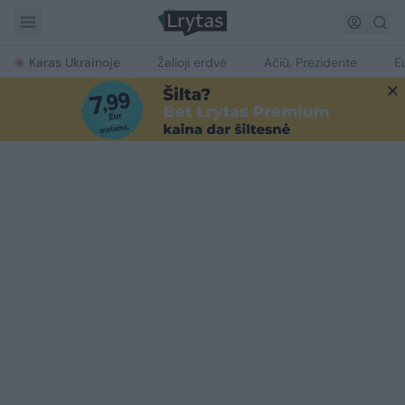
Karas Ukrainoje
Žalioji erdvė
Ačiū, Prezidente
E