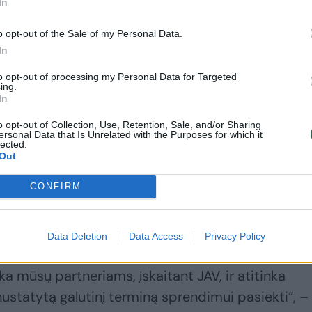
In
o opt-out of the Sale of my Personal Data.
In
to opt-out of processing my Personal Data for Targeted
ing.
In
eiškė, kad V. Putino ir V. Zelenskio susitikimas tu
o opt-out of Collection, Use, Retention, Sale, and/or Sharing
ersonal Data that Is Unrelated with the Purposes for which it
lected.
Out
nto kanceliarijos vadovo patarėjas Oleksandras
CONFIRM
 įvykusio Ukrainos ir Rusijos derybų grupių
Data Deletion
Data Access
Privacy Policy
ka mūsų partneriams, įskaitant JAV, ir atitinka
statytą galutinį terminą sprendimui pasiekti“, –