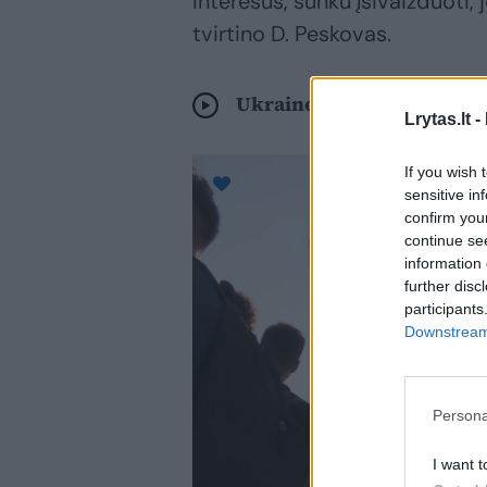
interesus, sunku įsivaizduoti, 
tvirtino D. Peskovas.
Ukrainoje – tūkstantiniai 
Lrytas.lt -
If you wish 
sensitive in
confirm you
continue se
information 
further disc
participants
Downstream 
Persona
I want t