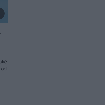
s
akė,
 kad