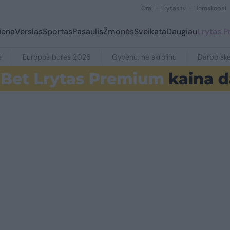
Orai
Lrytas.tv
Horoskopai
iena
Verslas
Sportas
Pasaulis
Žmonės
Sveikata
Daugiau
Lrytas 
e
Europos burės 2026
Gyvenu, ne skrolinu
Darbo ske