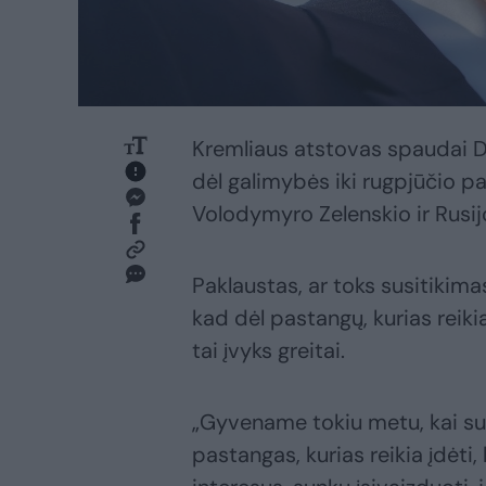
Kremliaus atstovas spaudai D
dėl galimybės iki rugpjūčio p
Volodymyro Zelenskio ir Rusij
Paklaustas, ar toks susitikima
kad dėl pastangų, kurias reikia
tai įvyks greitai.
„Gyvename tokiu metu, kai sunk
pastangas, kurias reikia įdėti