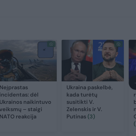
Neįprastas
Ukraina paskelbė,
incidentas: dėl
kada turėtų
r
Ukrainos naikintuvo
susitikti V.
veiksmų – staigi
Zelenskis ir V.
NATO reakcija
Putinas
(3)
(