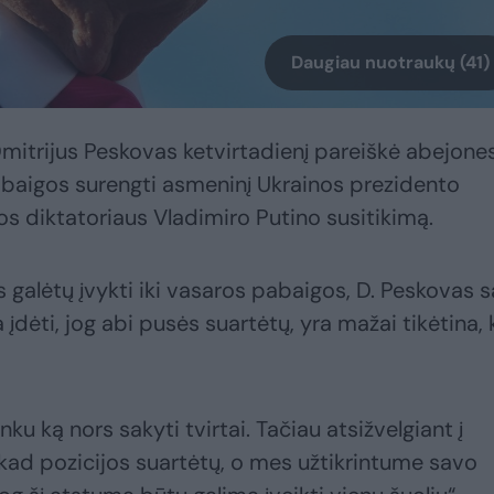
Daugiau nuotraukų (41)
mitrijus Peskovas ketvirtadienį pareiškė abejone
abaigos surengti asmeninį Ukrainos prezidento
os diktatoriaus Vladimiro Putino susitikimą.
s galėtų įvykti iki vasaros pabaigos, D. Peskovas s
 įdėti, jog abi pusės suartėtų, yra mažai tikėtina,
u ką nors sakyti tvirtai. Tačiau atsižvelgiant į
, kad pozicijos suartėtų, o mes užtikrintume savo