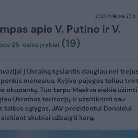
2025 m. liepos 25 d.
rumpas apie V. Putino ir V.
(19)
pos 25-osios įvykiai
nvazijai į Ukrainą tęsiantis daugiau nei treju
 penkis mėnesius, Kyjivo pajėgos toliau tvirt
uo okupantų. Tuo tarpu Maskva siekia užimti
au Ukrainos teritorijų ir užsitikrinti sau
s taikos sąlygas, JAV prezidentui Donaldui
siekiant skubiai užbaigti karą.