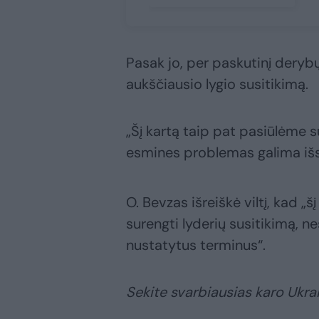
Pasak jo, per paskutinį deryb
aukščiausio lygio susitikimą.
„Šį kartą taip pat pasiūlėme 
esmines problemas galima išsp
O. Bevzas išreiškė viltį, kad 
surengti lyderių susitikimą, n
nustatytus terminus“.
Sekite svarbiausias karo Ukrai