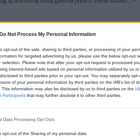
jog šį atstumą būtų galima įveikti vienu šuoliu“, –
protestai: nežada tylėti
Do Not Process My Personal Information
to opt-out of the sale, sharing to third parties, or processing of your per
formation for targeted advertising by us, please use the below opt-out s
r selection. Please note that after your opt-out request is processed y
eing interest-based ads based on personal information utilized by us or
disclosed to third parties prior to your opt-out. You may separately opt-
losure of your personal information by third parties on the IAB’s list of
. This information may also be disclosed by us to third parties on the
IA
Participants
that may further disclose it to other third parties.
l Data Processing Opt Outs
o opt-out of the Sharing of my personal data.