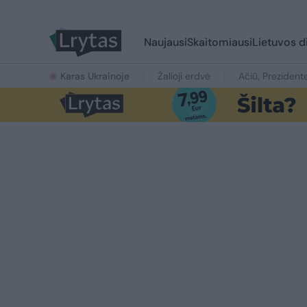
Naujausi
Skaitomiausi
Lietuvos d
Karas Ukrainoje
Žalioji erdvė
Ačiū, Prezident