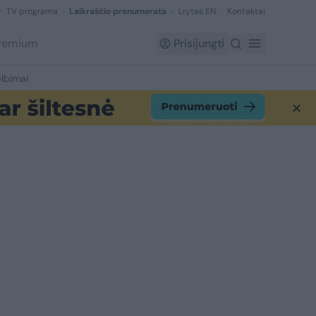
TV programa
Laikraščio prenumerata
Lrytas EN
Kontaktai
Premium
Prisijungti
lbimai