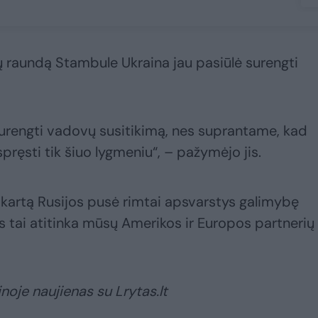
ų raundą Stambule Ukraina jau pasiūlė surengti
surengti vadovų susitikimą, nes suprantame, kad
ręsti tik šiuo lygmeniu“, – pažymėjo jis.
„šį kartą Rusijos pusė rimtai apsvarstys galimybę
es tai atitinka mūsų Amerikos ir Europos partnerių
noje naujienas su Lrytas.lt