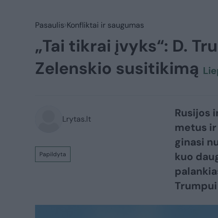
Pasaulis
Konfliktai ir saugumas
„Tai tikrai įvyks“: D. T
Zelenskio susitikimą
Lie
Rusijos i
Lrytas.lt
metus ir
ginasi n
kuo daugi
Papildyta
palankia
Trumpui 