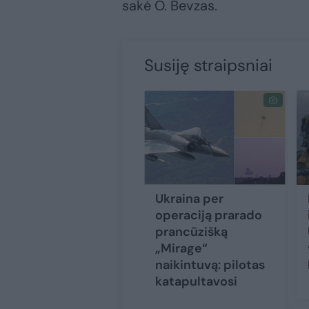
sakė O. Bevzas.
Susiję straipsniai
Ukraina per
operaciją prarado
prancūzišką
„Mirage“
naikintuvą: pilotas
katapultavosi