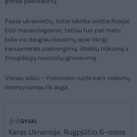
greitai pasitrauktų.
Pasak ukrainiečių, tokia taktika leidžia Rusijai
būti manevringesnei, tačiau tuo pat metu
kelia vis daugiau klausimų apie tikrąjį
kariuomenės pasirengimą, išteklių trūkumą ir
žmogiškųjų nuostolių ignoravimą.
Vienas aišku – Pokrovsko ruože karo veiksmų
intensyvumas tik auga.
GYVAI
Karas Ukrainoje. Rugpjūčio 6-osios