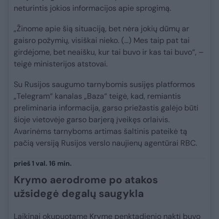
neturintis jokios informacijos apie sprogimą.
„Žinome apie šią situaciją, bet nėra jokių dūmų ar
gaisro požymių, visiškai nieko. (…) Mes taip pat tai
girdėjome, bet neaišku, kur tai buvo ir kas tai buvo“, –
teigė ministerijos atstovai.
Su Rusijos saugumo tarnybomis susijęs platformos
„Telegram“ kanalas „Baza“ teigė, kad, remiantis
preliminaria informacija, garso priežastis galėjo būti
šioje vietovėje garso barjerą įveikęs orlaivis.
Avarinėms tarnyboms artimas šaltinis pateikė tą
pačią versiją Rusijos verslo naujienų agentūrai RBC.
prieš 1 val. 16 min.
Krymo aerodrome po atakos
užsidegė degalų saugykla
Laikinai okupuotame Kryme penktadienio naktį buvo