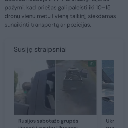
pažymi, kad priešas gali paleisti iki 10–15
dronų vienu metu į vieną taikinį, siekdamas
sunaikinti transportą ar pozicijas.
Susiję straipsniai
Rusijos sabotažo grupės
Ukraina 
įžengė į svarbų Ukrainos
prancūzi