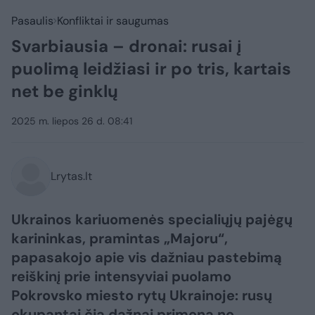
Pasaulis
Konfliktai ir saugumas
Svarbiausia – dronai: rusai į
puolimą leidžiasi ir po tris, kartais
net be ginklų
2025 m. liepos 26 d. 08:41
Lrytas.lt
Ukrainos kariuomenės specialiųjų pajėgų
karininkas, pramintas „Majoru“,
papasakojo apie vis dažniau pastebimą
reiškinį prie intensyviai puolamo
Pokrovsko miesto rytų Ukrainoje: rusų
okupantai čia dažnai primena ne