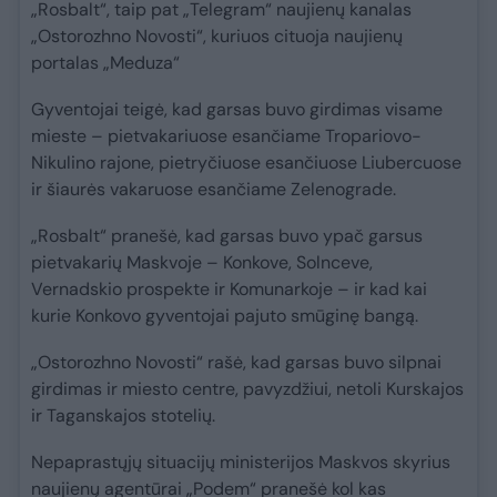
„Rosbalt“, taip pat „Telegram“ naujienų kanalas
„Ostorozhno Novosti“, kuriuos cituoja naujienų
portalas „Meduza“
Gyventojai teigė, kad garsas buvo girdimas visame
mieste – pietvakariuose esančiame Tropariovo-
Nikulino rajone, pietryčiuose esančiuose Liubercuose
ir šiaurės vakaruose esančiame Zelenograde.
„Rosbalt“ pranešė, kad garsas buvo ypač garsus
pietvakarių Maskvoje – Konkove, Solnceve,
Vernadskio prospekte ir Komunarkoje – ir kad kai
kurie Konkovo gyventojai pajuto smūginę bangą.
„Ostorozhno Novosti“ rašė, kad garsas buvo silpnai
girdimas ir miesto centre, pavyzdžiui, netoli Kurskajos
ir Taganskajos stotelių.
Nepaprastųjų situacijų ministerijos Maskvos skyrius
naujienų agentūrai „Podem“ pranešė kol kas