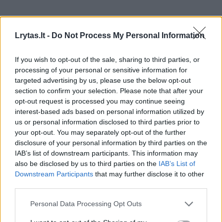
Lrytas.lt -
Do Not Process My Personal Information
If you wish to opt-out of the sale, sharing to third parties, or
Pasaulis
Konfliktai ir saugumas
processing of your personal or sensitive information for
Karas Ukrainoje. Visą Maskvą
targeted advertising by us, please use the below opt-out
section to confirm your selection. Please note that after your
sudrebino galingas sprogimas:
opt-out request is processed you may continue seeing
išsigandę rusai nežino, kas vyksta
interest-based ads based on personal information utilized by
us or personal information disclosed to third parties prior to
(5)
your opt-out. You may separately opt-out of the further
disclosure of your personal information by third parties on the
2026 m. rugpjūčio 7 d. 03:55
IAB’s list of downstream participants. This information may
also be disclosed by us to third parties on the
IAB’s List of
Downstream Participants
that may further disclose it to other
third parties.
Lrytas.lt
Personal Data Processing Opt Outs