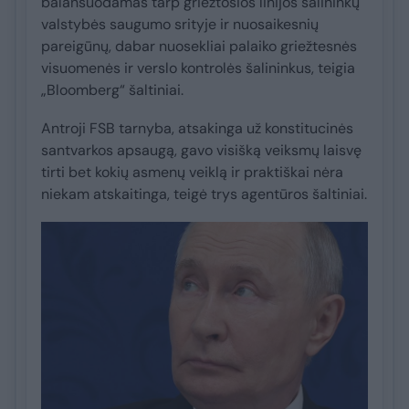
balansuodamas tarp griežtosios linijos šalininkų
valstybės saugumo srityje ir nuosaikesnių
pareigūnų, dabar nuosekliai palaiko griežtesnės
visuomenės ir verslo kontrolės šalininkus, teigia
„Bloomberg“ šaltiniai.
Antroji FSB tarnyba, atsakinga už konstitucinės
santvarkos apsaugą, gavo visišką veiksmų laisvę
tirti bet kokių asmenų veiklą ir praktiškai nėra
niekam atskaitinga, teigė trys agentūros šaltiniai.