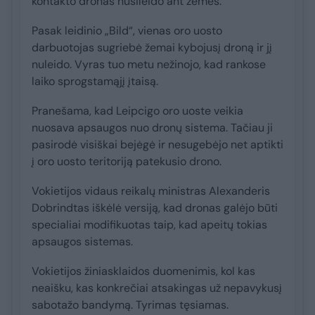
kontakto dronas nusileido ant žemės.
Pasak leidinio „Bild“, vienas oro uosto
darbuotojas sugriebė žemai kybojusį droną ir jį
nuleido. Vyras tuo metu nežinojo, kad rankose
laiko sprogstamąjį įtaisą.
Pranešama, kad Leipcigo oro uoste veikia
nuosava apsaugos nuo dronų sistema. Tačiau ji
pasirodė visiškai bejėgė ir nesugebėjo net aptikti
į oro uosto teritoriją patekusio drono.
Vokietijos vidaus reikalų ministras Alexanderis
Dobrindtas iškėlė versiją, kad dronas galėjo būti
specialiai modifikuotas taip, kad apeitų tokias
apsaugos sistemas.
Vokietijos žiniasklaidos duomenimis, kol kas
neaišku, kas konkrečiai atsakingas už nepavykusį
sabotažo bandymą. Tyrimas tęsiamas.