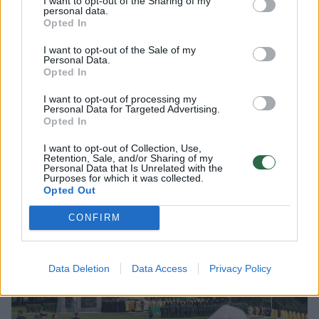
Nuolat pildoma
I want to opt-out of the Sharing of my
personal data.
Opted In
Rusijos invazijai į Ukrainą įžengus jau į
I want to opt-out of the Sale of my
penktuosius metus, Kyjivo pajėgos toliau
Personal Data.
tvirtai ginasi nuo okupantų. Tuo tarpu
Opted In
Maskva siekia užimti kuo daugiau
I want to opt-out of processing my
Ukrainos teritorijų ir užsitikrinti sau
Personal Data for Targeted Advertising.
Opted In
palankias taikos sąlygas, sąjungininkams
siekiant skubiai užbaigti karą.​​​​​​​​​​​​​​​​​​​​​​​​​​​
I want to opt-out of Collection, Use,
Retention, Sale, and/or Sharing of my
Personal Data that Is Unrelated with the
Purposes for which it was collected.
Opted Out
CONFIRM
Data Deletion
Data Access
Privacy Policy