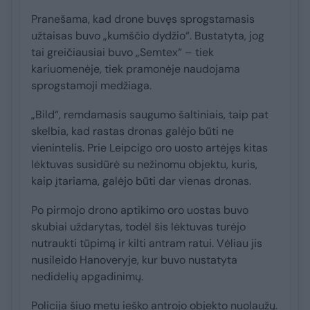
Pranešama, kad drone buvęs sprogstamasis
užtaisas buvo „kumščio dydžio“. Bustatyta, jog
tai greičiausiai buvo „Semtex“ – tiek
kariuomenėje, tiek pramonėje naudojama
sprogstamoji medžiaga.
„Bild“, remdamasis saugumo šaltiniais, taip pat
skelbia, kad rastas dronas galėjo būti ne
vienintelis. Prie Leipcigo oro uosto artėjęs kitas
lėktuvas susidūrė su nežinomu objektu, kuris,
kaip įtariama, galėjo būti dar vienas dronas.
Po pirmojo drono aptikimo oro uostas buvo
skubiai uždarytas, todėl šis lėktuvas turėjo
nutraukti tūpimą ir kilti antram ratui. Vėliau jis
nusileido Hanoveryje, kur buvo nustatyta
nedidelių apgadinimų.
Policija šiuo metu ieško antrojo objekto nuolaužų.