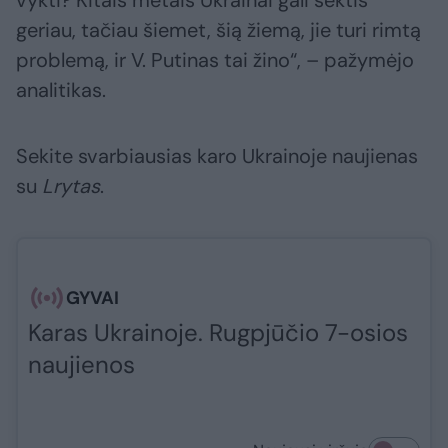
vykti? Kitais metais Ukrainai gali sektis
geriau, tačiau šiemet, šią žiemą, jie turi rimtą
problemą, ir V. Putinas tai žino“, – pažymėjo
analitikas.
Sekite svarbiausias karo Ukrainoje naujienas
su
Lrytas
.​​​
GYVAI
Karas Ukrainoje. Rugpjūčio 7-osios
naujienos