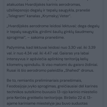
atakuotas Hvardijskės karinis aerodromas,
užsiliepsnojo degalų ir tepalų saugykla, pranešė
„Telegram“ kanalas „Krymskyj Veter“.
„Hvardijskės aerodrome leidosi lėktuvai; dega degalų
ir tepalų saugykla, girdimi šaulių ginklų šaudmenų
sprogimai“, – sakoma pranešime.
Pažymima, kad lėktuvai leidosi nuo 3.30 val. iki 3.39
val. ir nuo 4.34 val. iki 4.47 val. Gaisras yra labai
intensyvus ir apšviečia aplinkinę teritoriją kelių
kilometrų spinduliu. Iš viso matomi du gaisro židiniai.
Rusai iš šio aerodromo paleidžia „Shahed“ dronus.
Be to, remiantis preliminariais pranešimais,
Feodosijoje įvyko sprogimas, greičiausiai dėl karinės
technikos sutelkimo buvusio 13-ojo karinio miestelio
prie Kerčės greitkelio teritorijoje. Birželio 22 d. 13-
ajame kariniame miestelyje jau buvo suduotas