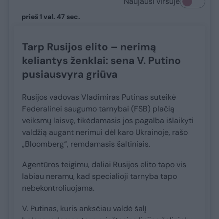
Naujausi viršuje
prieš 1 val. 47 sec.
Tarp Rusijos elito – nerimą
keliantys ženklai: sena V. Putino
pusiausvyra griūva
Rusijos vadovas Vladimiras Putinas suteikė
Federalinei saugumo tarnybai (FSB) plačią
veiksmų laisvę, tikėdamasis jos pagalba išlaikyti
valdžią augant nerimui dėl karo Ukrainoje, rašo
„Bloomberg“, remdamasis šaltiniais.
Agentūros teigimu, daliai Rusijos elito tapo vis
labiau neramu, kad specialioji tarnyba tapo
nebekontroliuojama.
V. Putinas, kuris anksčiau valdė šalį