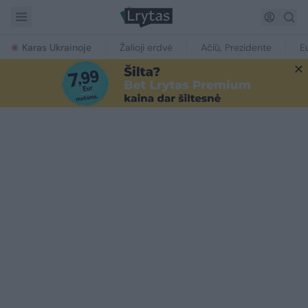
Karas Ukrainoje
Žalioji erdvė
Ačiū, Prezidente
E