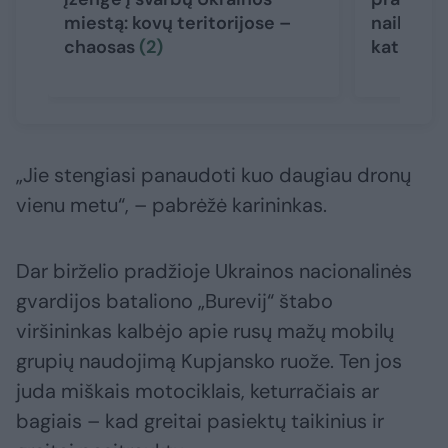
miestą: kovų teritorijose –
naikintuv
chaosas
(2)
katapult
„Jie stengiasi panaudoti kuo daugiau dronų
vienu metu“, – pabrėžė karininkas.
Dar birželio pradžioje Ukrainos nacionalinės
gvardijos bataliono „Burevij“ štabo
viršininkas kalbėjo apie rusų mažų mobilų
grupių naudojimą Kupjansko ruože. Ten jos
juda miškais motociklais, keturračiais ar
bagiais – kad greitai pasiektų taikinius ir