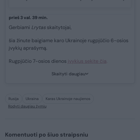
prieš 3 val. 39 min.
Gerbiami
Lrytas
skaitytojai,
šia žinute baigiame karo Ukrainoje rugpjūčio 6-osios
įvykių aprašymą.
Rugpjūčio 7-osios dienos
įvykius sekite čia
.
Skaityti daugiau
Rusija
Ukraina
Karas Ukrainoje naujienos
Rodyti daugiau žymių
Komentuoti po šiuo straipsniu