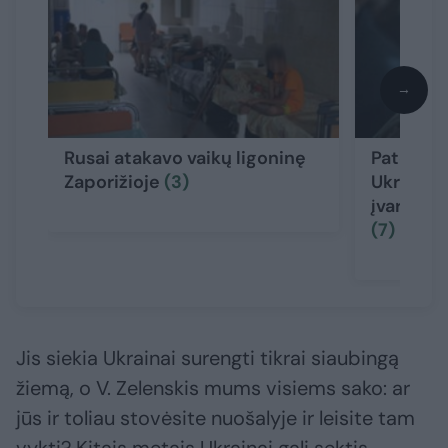
→
Rusai atakavo vaikų ligoninę
Pateikė 
Zaporižioje
(3)
Ukrainos
įvardijo 
(7)
Jis siekia Ukrainai surengti tikrai siaubingą
žiemą, o V. Zelenskis mums visiems sako: ar
jūs ir toliau stovėsite nuošalyje ir leisite tam