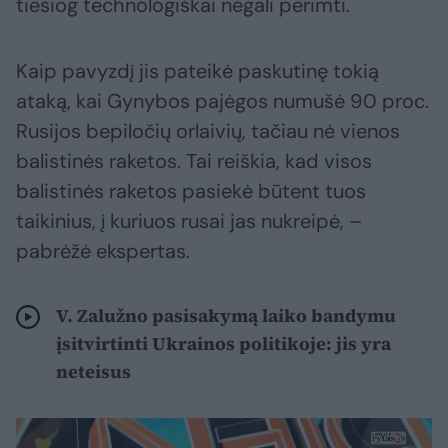
tiesiog technologiškai negali perimti.
Kaip pavyzdį jis pateikė paskutinę tokią
ataką, kai Gynybos pajėgos numušė 90 proc.
Rusijos bepiločių orlaivių, tačiau nė vienos
balistinės raketos. Tai reiškia, kad visos
balistinės raketos pasiekė būtent tuos
taikinius, į kuriuos rusai jas nukreipė, –
pabrėžė ekspertas.
V. Zalužno pasisakymą laiko bandymu
įsitvirtinti Ukrainos politikoje: jis yra
neteisus