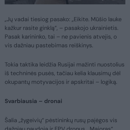
„Jų vadai tiesiog pasako: „Eikite. Mūšio lauke
kažkur rasite ginklą“, – pasakojo ukrainietis.
Pasak karininko, tai – ne pavienis atvejis, o
vis dažniau pastebimas reiškinys.
Tokia taktika leidžia Rusijai mažinti nuostolius
iš techninės pusės, tačiau kelia klausimų dėl
okupantų motyvacijos ir apskritai – logiką.
Svarbiausia – dronai
Šalia „žygeivių“ pėstininkų rusų pajėgos vis
dažniau naudoja ir FPV dronus. „Majoras“