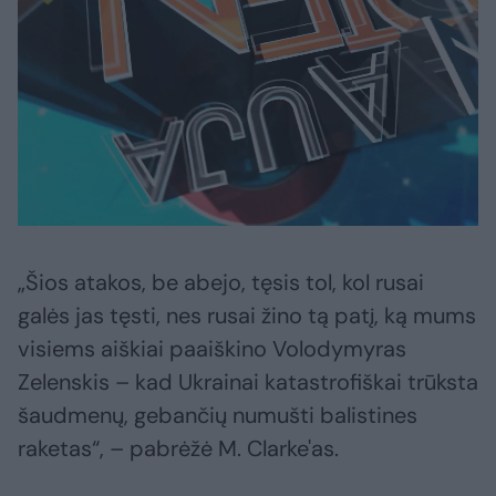
„Šios atakos, be abejo, tęsis tol, kol rusai
galės jas tęsti, nes rusai žino tą patį, ką mums
visiems aiškiai paaiškino Volodymyras
Zelenskis – kad Ukrainai katastrofiškai trūksta
šaudmenų, gebančių numušti balistines
raketas“, – pabrėžė M. Clarke'as.