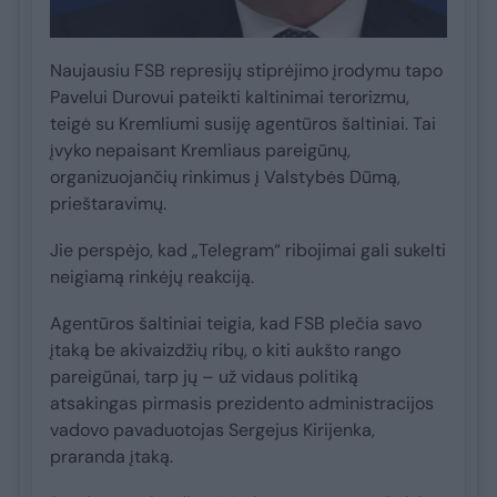
Naujausiu FSB represijų stiprėjimo įrodymu tapo
Pavelui Durovui pateikti kaltinimai terorizmu,
teigė su Kremliumi susiję agentūros šaltiniai. Tai
įvyko nepaisant Kremliaus pareigūnų,
organizuojančių rinkimus į Valstybės Dūmą,
prieštaravimų.
Jie perspėjo, kad „Telegram“ ribojimai gali sukelti
neigiamą rinkėjų reakciją.
Agentūros šaltiniai teigia, kad FSB plečia savo
įtaką be akivaizdžių ribų, o kiti aukšto rango
pareigūnai, tarp jų – už vidaus politiką
atsakingas pirmasis prezidento administracijos
vadovo pavaduotojas Sergejus Kirijenka,
praranda įtaką.