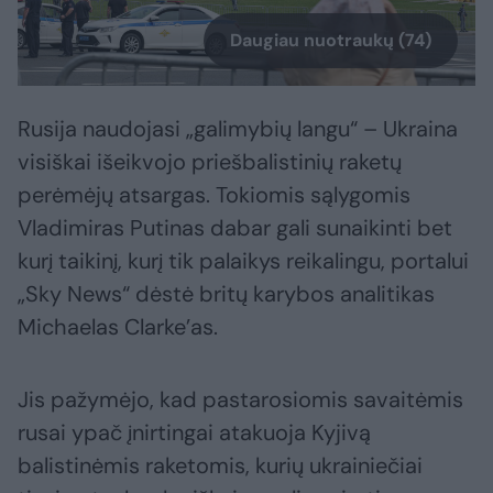
Daugiau nuotraukų (74)
Rusija naudojasi „galimybių langu“ – Ukraina
visiškai išeikvojo priešbalistinių raketų
perėmėjų atsargas. Tokiomis sąlygomis
Vladimiras Putinas dabar gali sunaikinti bet
kurį taikinį, kurį tik palaikys reikalingu, portalui
„Sky News“ dėstė britų karybos analitikas
Michaelas Clarke’as.
Jis pažymėjo, kad pastarosiomis savaitėmis
rusai ypač įnirtingai atakuoja Kyjivą
balistinėmis raketomis, kurių ukrainiečiai