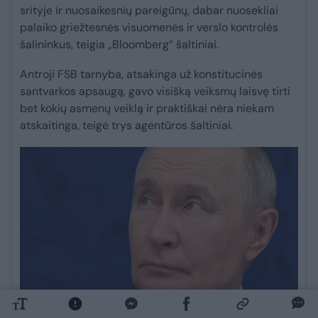
srityje ir nuosaikesnių pareigūnų, dabar nuosekliai
palaiko griežtesnės visuomenės ir verslo kontrolės
šalininkus, teigia „Bloomberg“ šaltiniai.
Antroji FSB tarnyba, atsakinga už konstitucinės
santvarkos apsaugą, gavo visišką veiksmų laisvę tirti
bet kokių asmenų veiklą ir praktiškai nėra niekam
atskaitinga, teigė trys agentūros šaltiniai.