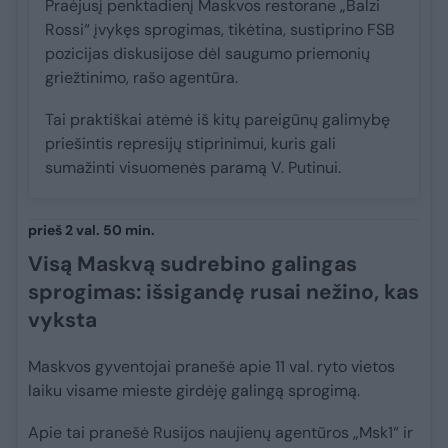
Praėjusį penktadienį Maskvos restorane „Balzi
Rossi“ įvykęs sprogimas, tikėtina, sustiprino FSB
pozicijas diskusijose dėl saugumo priemonių
griežtinimo, rašo agentūra.
Tai praktiškai atėmė iš kitų pareigūnų galimybę
priešintis represijų stiprinimui, kuris gali
sumažinti visuomenės paramą V. Putinui.
prieš 2 val. 50 min.
Visą Maskvą sudrebino galingas
sprogimas: išsigandę rusai nežino, kas
vyksta
Maskvos gyventojai pranešė apie 11 val. ryto vietos
laiku visame mieste girdėję galingą sprogimą.
Apie tai pranešė Rusijos naujienų agentūros „Msk1“ ir