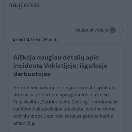
naujienos
Naujausi viršuje
prieš 1 d. 17 val. 14 min.
Aiškėja daugiau detalių apie
incidentą Vokietijoje: išgelbėjo
darbuotojas
Antradienio vakarą Leipcigo oro uoste aptiktas
dronas su pritvirtintu sprogstamuoju užtaisu.
Kaip skelbia „Süddeutsche Zeitung“, remdamasis
konfidencialia policijos ataskaita, tikėtinu drono
taikiniu tapęs Ukrainos lėktuvas gabeno karinę
amuniciją.