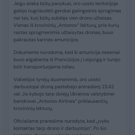
Jeigu ataka būtų pavykusi, oro uosto teritorijoje
galėjo nugriaudėti gerokai galingesnis sprogimas
nei tas, kurį būtų sukėlęs vien drono užtaisas.
Vienas iš krovininių „Antonov“ lėktuvų, prie kurių
rastas sprogmenimis užtaisytas dronas, buvo
pakrautas karinės amunicijos.
Dokumente nurodoma, kad ši amunicija neseniai
buvo atgabenta iš Prancūzijos į Leipcigą ir turėjo
būti transportuojama toliau.
Vokietijos tyrėjų duomenimis, oro uosto
darbuotojai droną pastebėjo antradienį 23.42
val. Jis kybojo tarp dviejų Ukrainos valstybinei
bendrovei „Antonov Airlines“ priklausančių
krovininių lėktuvų.
Oficialiame pranešime nurodyta, kad „įvyko
kontaktas tarp drono ir darbuotojo“. Po šio