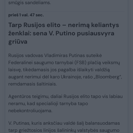
smūgis sandėliams.
prieš 1 val. 47 sec.
Tarp Rusijos elito – nerimą keliantys
ženklai: sena V. Putino pusiausvyra
griūva
Rusijos vadovas Vladimiras Putinas suteikė
Federalinei saugumo tarnybai (FSB) plačią veiksmų
laisvę, tikėdamasis jos pagalba išlaikyti valdžią
augant nerimui dėl karo Ukrainoje, rašo „Bloomberg“,
remdamasis šaltiniais.
Agentūros teigimu, daliai Rusijos elito tapo vis labiau
neramu, kad specialioji tarnyba tapo
nebekontroliuojama.
V. Putinas, kuris anksčiau valdė šalį balansuodamas
tarp griežtosios linijos šalininkų valstybės saugumo