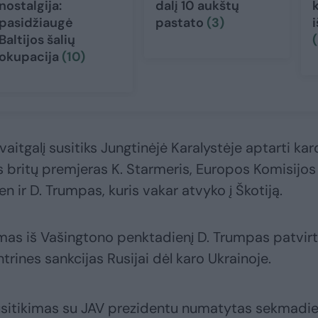
nostalgija:
dalį 10 aukštų
pasidžiaugė
pastato
(3)
Baltijos šalių
(
okupacija
(10)
vaitgalį susitiks Jungtinėjė Karalystėje aptarti kar
s britų premjeras K. Starmeris, Europos Komisijos
n ir D. Trumpas, kuris vakar atvyko į Škotiją.
as iš Vašingtono penktadienį D. Trumpas patvirt
trines sankcijas Rusijai dėl karo Ukrainoje.
susitikimas su JAV prezidentu numatytas sekmadie