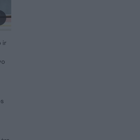
 ir
vo
os