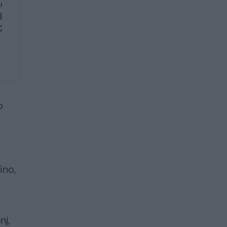
kontrpuolimo metu
puolimą leidžiasi ir
išjungė „Starlink“
po tris, kartais net
2)
be ginklų
o
ino,
nį,