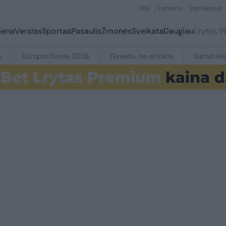
Orai
Lrytas.tv
Horoskopai
iena
Verslas
Sportas
Pasaulis
Žmonės
Sveikata
Daugiau
Lrytas 
e
Europos burės 2026
Gyvenu, ne skrolinu
Darbo ske