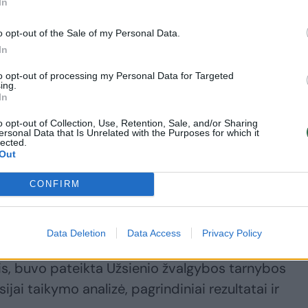
In
o opt-out of the Sale of my Personal Data.
In
to opt-out of processing my Personal Data for Targeted
ing.
In
uoja Rusijos bandymus iš pasienio zonos įsiveržt
o opt-out of Collection, Use, Retention, Sale, and/or Sharing
ersonal Data that Is Unrelated with the Purposes for which it
aitę taip pat pasiekta rezultatų papildant Ukrainos
lected.
Out
e Rusijos teritorijoje“, – sakė V. Zelenskis.
kad buvo išsamiai aptarti padalinių poreikiai, y
CONFIRM
ą reikia padidinti. Ukrainos lyderis paskelbė, kad k
Europos partneriais.
Data Deletion
Data Access
Privacy Policy
kis, buvo pateikta Užsienio žvalgybos tarnybos
jai taikymo analizė, pagrindiniai rezultatai ir