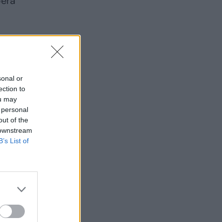
bėra
ų
sonal or
ection to
ou may
 personal
out of the
 downstream
B’s List of