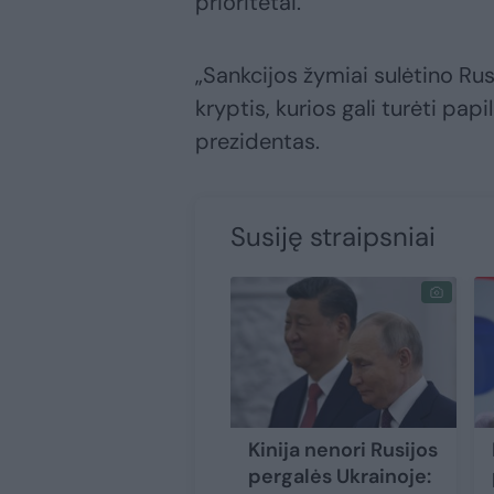
prioritetai.
„Sankcijos žymiai sulėtino Ru
kryptis, kurios gali turėti p
prezidentas.
Susiję straipsniai
Kinija nenori Rusijos
pergalės Ukrainoje: