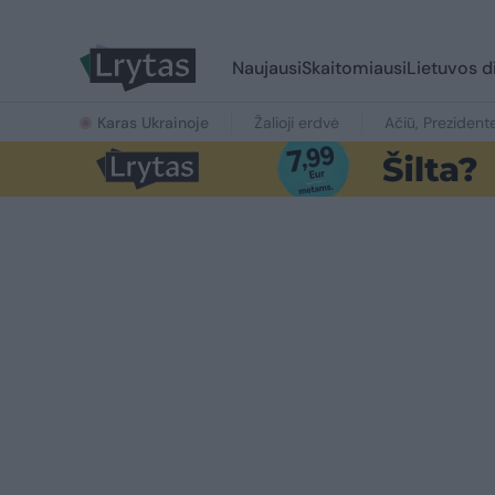
Naujausi
Skaitomiausi
Lietuvos d
Karas Ukrainoje
Žalioji erdvė
Ačiū, Prezident