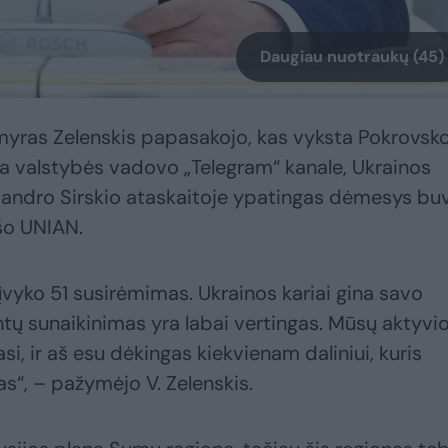
Daugiau nuotraukų (45)
yras Zelenskis papasakojo, kas vyksta Pokrovsko
a valstybės vadovo „Telegram“ kanale, Ukrainos
sandro Sirskio ataskaitoje ypatingas dėmesys bu
ašo UNIAN.
įvyko 51 susirėmimas. Ukrainos kariai gina savo
ntų sunaikinimas yra labai vertingas. Mūsų aktyvi
i, ir aš esu dėkingas kiekvienam daliniui, kuris
as“, – pažymėjo V. Zelenskis.