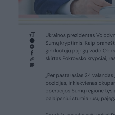
Ukrainos prezidentas Volodym
Sumų kryptimis. Kaip pranešt
ginkluotųjų pajėgų vado Olek
skirtas Pokrovsko krypčiai, r
„Per pastarąsias 24 valandas 
pozicijas, ir kiekvienas okupa
operacijos Sumų regione tęsias
palaipsniui stumia rusų pajėg