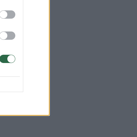
i
pač
itą