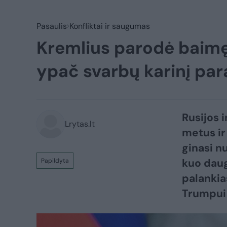
Pasaulis
Konfliktai ir saugumas
Kremlius parodė baimę
ypač svarbų karinį pa
Rusijos i
Lrytas.lt
metus ir
ginasi n
kuo daugi
Papildyta
palankia
Trumpui 