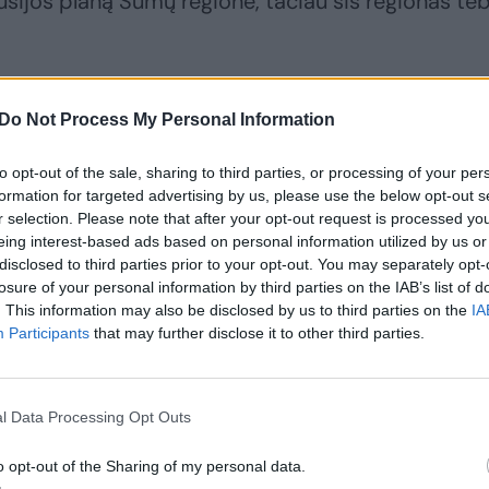
usijos planą Sumų regione, tačiau šis regionas te
ijos dronų ir raketų smūgiai: neišvengta sužeistųj
Do Not Process My Personal Information
to opt-out of the sale, sharing to third parties, or processing of your per
formation for targeted advertising by us, please use the below opt-out s
r selection. Please note that after your opt-out request is processed y
eing interest-based ads based on personal information utilized by us or
disclosed to third parties prior to your opt-out. You may separately opt-
losure of your personal information by third parties on the IAB’s list of
. This information may also be disclosed by us to third parties on the
IA
Participants
that may further disclose it to other third parties.
l Data Processing Opt Outs
o opt-out of the Sharing of my personal data.