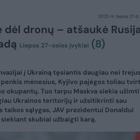
2025 m. liepos 27 d.
 dėl dronų – atšaukė Rusija
radą
(8)
Liepos 27-osios įvykiai
nvazijai į Ukrainą tęsiantis daugiau nei treju
 penkis mėnesius, Kyjivo pajėgos toliau tvirt
uo okupantų. Tuo tarpu Maskva siekia užimti
au Ukrainos teritorijų ir užsitikrinti sau
s taikos sąlygas, JAV prezidentui Donaldui
siekiant skubiai užbaigti karą.