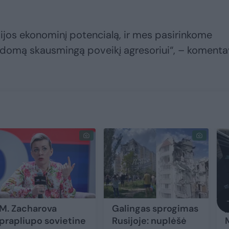
sijos ekonominį potencialą, ir mes pasirinkome
apildomą skausmingą poveikį agresoriui“, – koment
M. Zacharova
Galingas sprogimas
„
prapliupo sovietine
Rusijoje: nuplėšė