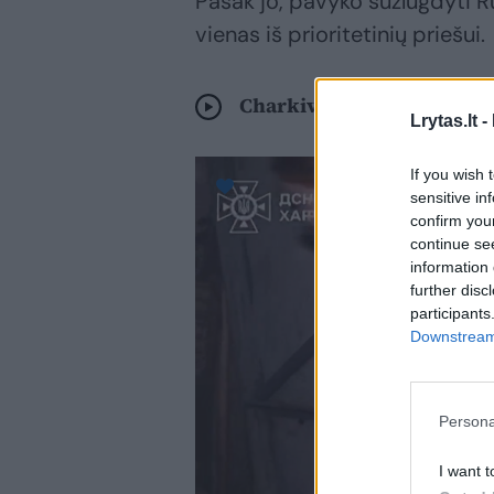
Pasak jo, pavyko sužlugdyti R
vienas iš prioritetinių priešui.
Charkive aidėjo nauji Rus
Lrytas.lt -
If you wish 
sensitive in
confirm you
continue se
information 
further disc
participants
Downstream 
Persona
I want t