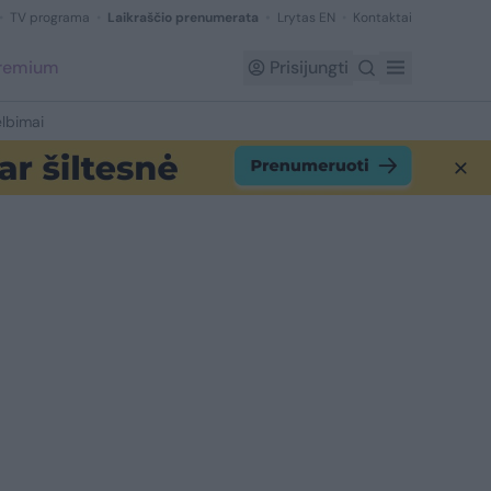
TV programa
Laikraščio prenumerata
Lrytas EN
Kontaktai
Premium
Prisijungti
lbimai