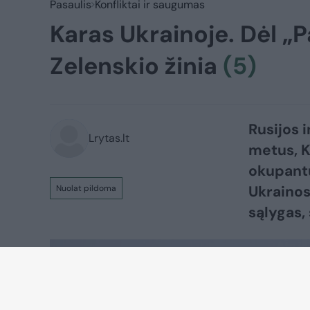
Pasaulis
Konfliktai ir saugumas
Karas Ukrainoje. Dėl „P
Zelenskio žinia
(5)
Rusijos i
Lrytas.lt
metus, K
okupantų
Ukrainos 
Nuolat pildoma
sąlygas, sąju