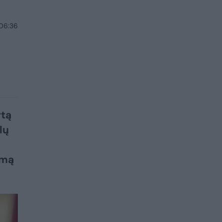
 06:36
rtą
lų
imą