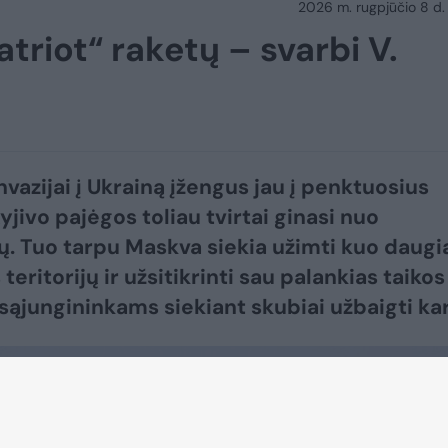
2026 m. rugpjūčio 8 d.
atriot“ raketų – svarbi V.
nvazijai į Ukrainą įžengus jau į penktuosius
yjivo pajėgos toliau tvirtai ginasi nuo
. Tuo tarpu Maskva siekia užimti kuo daugi
teritorijų ir užsitikrinti sau palankias taikos
ngininkams siekiant skubiai užbaigti karą.​​​​​​​​​​​​​​​​​​​​​​​​