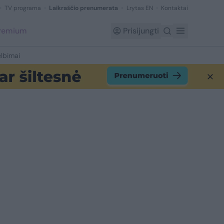
TV programa
Laikraščio prenumerata
Lrytas EN
Kontaktai
Premium
Prisijungti
lbimai