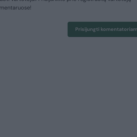
omentaruose!
Prisijungti komentatoria