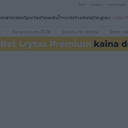
Orai
Lrytas.tv
Horoskopai
iena
Verslas
Sportas
Pasaulis
Žmonės
Sveikata
Daugiau
Lrytas 
e
Europos burės 2026
Gyvenu, ne skrolinu
Darbo ske