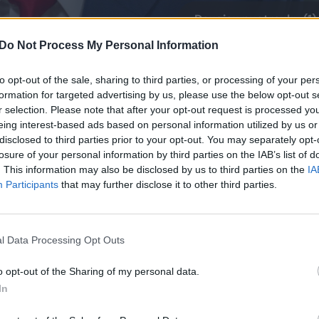
Daugiau nuotraukų (1)
Do Not Process My Personal Information
orto lėktuvas C-17 su įjungtu atsakikliu, leidžiančiu
to opt-out of the sale, sharing to third parties, or processing of your per
nių ginklų sandėlio Kirtlando oro pajėgų bazėje
formation for targeted advertising by us, please use the below opt-out s
r selection. Please note that after your opt-out request is processed y
 valstijoje, į Didžiosios Britanijos Karališkųjų or
eing interest-based ads based on personal information utilized by us or
ito mieste.
disclosed to third parties prior to your opt-out. You may separately opt-
losure of your personal information by third parties on the IAB’s list of
. This information may also be disclosed by us to third parties on the
IA
ik virš JAV teritorijos, jis priklauso branduolinėm
Participants
that may further disclose it to other third parties.
e Nuclear Airlift Force, PNAF), atsakingoms už
ų, įskaitant kovines galvutes, pervežimą oru.
l Data Processing Opt Outs
o opt-out of the Sharing of my personal data.
 penkių branduolinių valstybių, pasirašiusi Branduo
In
alies arsenalą sudaro maždaug 225 kovinės galvutės