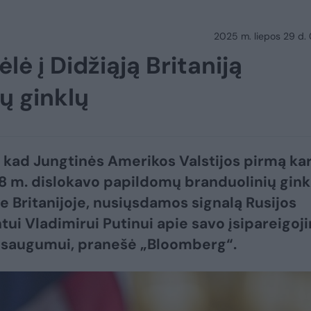
2025 m. liepos 29 d.
ė į Didžiąją Britaniją
ų ginklų
, kad Jungtinės Amerikos Valstijos pirmą ka
 m. dislokavo papildomų branduolinių gink
je Britanijoje, nusiųsdamos signalą Rusijos
tui Vladimirui Putinui apie savo įsipareigoj
 saugumui, pranešė „Bloomberg“.