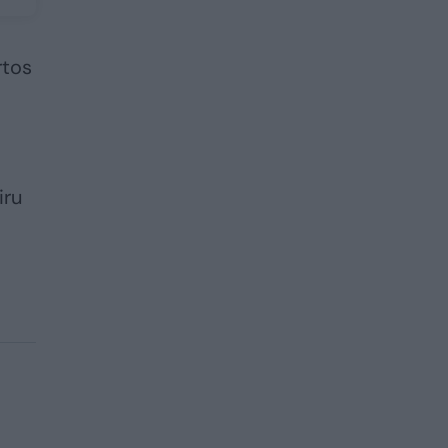
rtos
iru