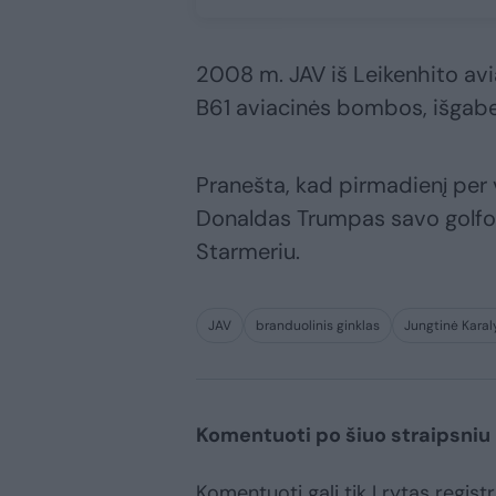
2008 m. JAV iš Leikenhito avi
B61 aviacinės bombos, išgaben
Pranešta, kad pirmadienį per 
Donaldas Trumpas savo golfo k
Starmeriu.
JAV
branduolinis ginklas
Jungtinė Karal
Komentuoti po šiuo straipsniu
Komentuoti gali tik Lrytas registr