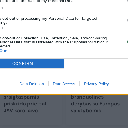
s „Vanguard“ klasės povandeniniuose laivuose.
o opt-out of the Sale of my Personal Data.
In
to opt-out of processing my Personal Data for Targeted
ing.
In
o opt-out of Collection, Use, Retention, Sale, and/or Sharing
ersonal Data that Is Unrelated with the Purposes for which it
lected.
Out
CONFIRM
Apsikeitė
Iranas praneša
Data Deletion
Data Access
Privacy Policy
grasinimais: Irano
surengęs atviras
sraigtasparnis
branduolines
priskrido prie pat
derybas su Europos
JAV karo laivo
valstybėmis