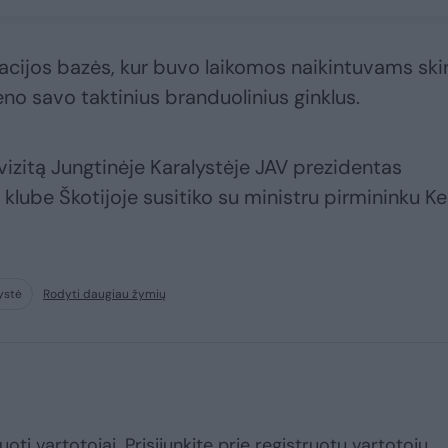
acijos bazės, kur buvo laikomos naikintuvams ski
o savo taktinius branduolinius ginklus.
vizitą Jungtinėje Karalystėje JAV prezidentas
lube Škotijoje susitiko su ministru pirmininku Ke
ystė
Rodyti daugiau žymių
uoti vartotojai. Prisijunkite prie registruotų vartotojų