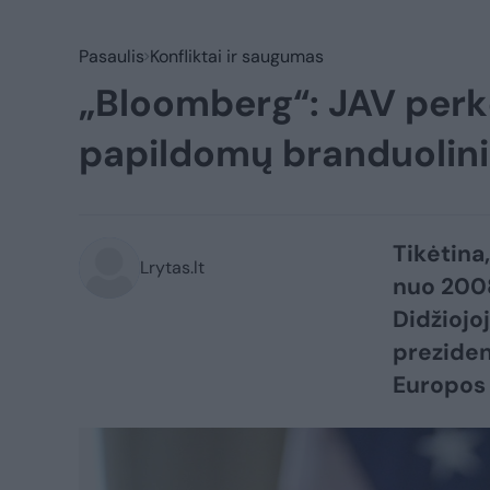
Pasaulis
Konfliktai ir saugumas
„Bloomberg“: JAV perkėl
papildomų branduolini
Tikėtina
Lrytas.lt
nuo 2008
Didžiojo
preziden
Europos