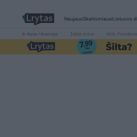
Naujausi
Skaitomiausi
Lietuvos d
Karas Ukrainoje
Žalioji erdvė
Ačiū, Prezident