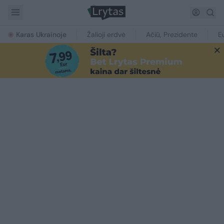
Karas Ukrainoje
Žalioji erdvė
Ačiū, Prezidente
E