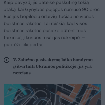
Kaip pavyzdį jis pateikė paskutinę tokią
ataką, kai Gynybos pajėgos numušė 90 proc.
Rusijos bepiločių orlaivių, tačiau nė vienos
balistinės raketos. Tai reiškia, kad visos
balistinės raketos pasiekė būtent tuos
taikinius, į kuriuos rusai jas nukreipė, –
pabrėžė ekspertas.
V. Zalužno pasisakymą laiko bandymu
įsitvirtinti Ukrainos politikoje: jis yra
neteisus