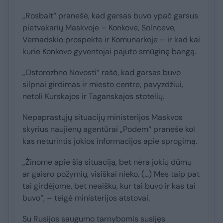
„Rosbalt“ pranešė, kad garsas buvo ypač garsus
pietvakarių Maskvoje – Konkove, Solnceve,
Vernadskio prospekte ir Komunarkoje – ir kad kai
kurie Konkovo gyventojai pajuto smūginę bangą.
„Ostorozhno Novosti“ rašė, kad garsas buvo
silpnai girdimas ir miesto centre, pavyzdžiui,
netoli Kurskajos ir Taganskajos stotelių.
Nepaprastųjų situacijų ministerijos Maskvos
skyrius naujienų agentūrai „Podem“ pranešė kol
kas neturintis jokios informacijos apie sprogimą.
„Žinome apie šią situaciją, bet nėra jokių dūmų
ar gaisro požymių, visiškai nieko. (…) Mes taip pat
tai girdėjome, bet neaišku, kur tai buvo ir kas tai
buvo“, – teigė ministerijos atstovai.
Su Rusijos saugumo tarnybomis susijęs