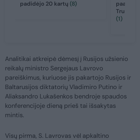
padidėjo 20 kartų
(8)
paaiškino
Trumpo s
(1)
Analitikai atkreipė dėmesį į Rusijos užsienio
reikalų ministro Sergejaus Lavrovo
pareiškimus, kuriuose jis pakartojo Rusijos ir
Baltarusijos diktatorių Vladimiro Putino ir
Aliaksandro Lukašenkos bendroje spaudos
konferencijoje dieną prieš tai išsakytas
mintis.
Visų pirma, S. Lavrovas vėl apkaltino