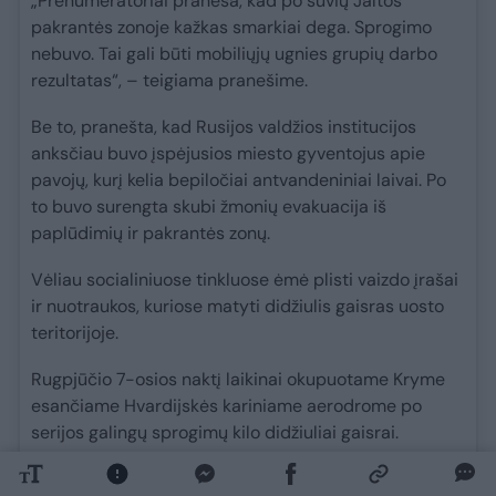
„Prenumeratoriai praneša, kad po šūvių Jaltos
pakrantės zonoje kažkas smarkiai dega. Sprogimo
nebuvo. Tai gali būti mobiliųjų ugnies grupių darbo
rezultatas“, – teigiama pranešime.
Be to, pranešta, kad Rusijos valdžios institucijos
anksčiau buvo įspėjusios miesto gyventojus apie
pavojų, kurį kelia bepiločiai antvandeniniai laivai. Po
to buvo surengta skubi žmonių evakuacija iš
paplūdimių ir pakrantės zonų.
Vėliau socialiniuose tinkluose ėmė plisti vaizdo įrašai
ir nuotraukos, kuriose matyti didžiulis gaisras uosto
teritorijoje.
Rugpjūčio 7-osios naktį laikinai okupuotame Kryme
esančiame Hvardijskės kariniame aerodrome po
serijos galingų sprogimų kilo didžiuliai gaisrai.
Šiek tiek vėliau Ukrainos ginkluotųjų pajėgų