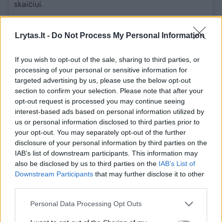
skaičiui.
Gatvėse vykdomas priverstinis verbavimas dažnai
Lrytas.lt -
Do Not Process My Personal Information
sulaukia smurtinio pasipriešinimo, o su tokiu būdu į
kariuomenę imamais vyrais solidarizuojasi praeiviai.
If you wish to opt-out of the sale, sharing to third parties, or
Sekmadienį pietiniame Mykolajivo regione vieno
processing of your personal or sensitive information for
targeted advertising by us, please use the below opt-out
kaimo gyventojai kariuomenės pareigūnus sumušė
section to confirm your selection. Please note that after your
lazdomis ir plieniniais vamzdžiais, pranešė policija.
opt-out request is processed you may continue seeing
interest-based ads based on personal information utilized by
Penktadienį minia žmonių bandė išlaisvinti dešimtis
us or personal information disclosed to third parties prior to
mobilizuotų vyrų, kurie buvo laikomi viename iš šalies
your opt-out. You may separately opt-out of the further
vakaruose esančio Vinicios miesto futbolo stadionų –
disclosure of your personal information by third parties on the
jiems sutrukdė tik atvykusios gausios policijos
IAB’s list of downstream participants. This information may
pajėgos.
also be disclosed by us to third parties on the
IAB’s List of
Downstream Participants
that may further disclose it to other
prieš 367 d. 15 val. 21 min.
third parties.
Rusija ruošia „dovaną“ D. Trumpui:
Personal Data Processing Opt Outs
svarsto galimybę stabdyti oro