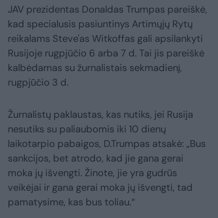
JAV prezidentas Donaldas Trumpas pareiškė,
kad specialusis pasiuntinys Artimųjų Rytų
reikalams Steve'as Witkoffas gali apsilankyti
Rusijoje rugpjūčio 6 arba 7 d. Tai jis pareiškė
kalbėdamas su žurnalistais sekmadienį,
rugpjūčio 3 d.
Žurnalistų paklaustas, kas nutiks, jei Rusija
nesutiks su paliaubomis iki 10 dienų
laikotarpio pabaigos, D.Trumpas atsakė: „Bus
sankcijos, bet atrodo, kad jie gana gerai
moka jų išvengti. Žinote, jie yra gudrūs
veikėjai ir gana gerai moka jų išvengti, tad
pamatysime, kas bus toliau.“