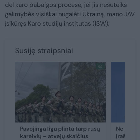
dėl karo pabaigos procese, jei jis nesuteiks
galimybės visiškai nugalėti Ukrainą, mano JAV
įsikūręs Karo studijų institutas (ISW).
Susiję straipsniai
Pavojinga liga plinta tarp rusų
Ne bombo
kareivių – atvejų skaičius
įrašas s