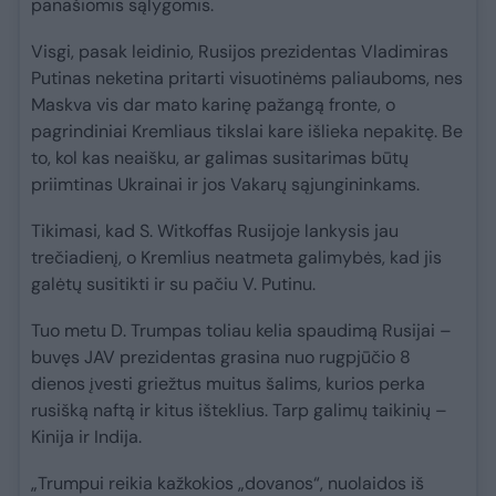
panašiomis sąlygomis.
Visgi, pasak leidinio, Rusijos prezidentas Vladimiras
Putinas neketina pritarti visuotinėms paliauboms, nes
Maskva vis dar mato karinę pažangą fronte, o
pagrindiniai Kremliaus tikslai kare išlieka nepakitę. Be
to, kol kas neaišku, ar galimas susitarimas būtų
priimtinas Ukrainai ir jos Vakarų sąjungininkams.
Tikimasi, kad S. Witkoffas Rusijoje lankysis jau
trečiadienį, o Kremlius neatmeta galimybės, kad jis
galėtų susitikti ir su pačiu V. Putinu.
Tuo metu D. Trumpas toliau kelia spaudimą Rusijai –
buvęs JAV prezidentas grasina nuo rugpjūčio 8
dienos įvesti griežtus muitus šalims, kurios perka
rusišką naftą ir kitus išteklius. Tarp galimų taikinių –
Kinija ir Indija.
„Trumpui reikia kažkokios „dovanos“, nuolaidos iš