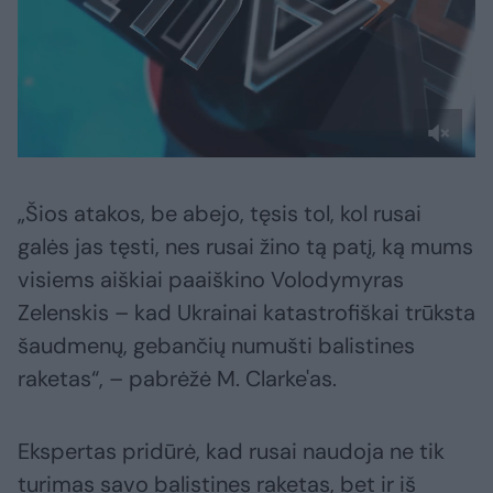
„Šios atakos, be abejo, tęsis tol, kol rusai
galės jas tęsti, nes rusai žino tą patį, ką mums
visiems aiškiai paaiškino Volodymyras
Zelenskis – kad Ukrainai katastrofiškai trūksta
šaudmenų, gebančių numušti balistines
raketas“, – pabrėžė M. Clarke'as.
Ekspertas pridūrė, kad rusai naudoja ne tik
turimas savo balistines raketas, bet ir iš