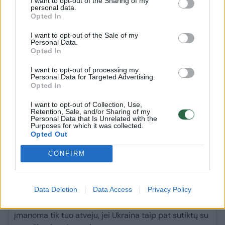
I want to opt-out of the Sharing of my
smūgius
personal data.
Opted In
Maskva svarsto galimybę paskelbti oro paliaubas
I want to opt-out of the Sale of my
kare su Ukraina – tai būtų simbolinė nuolaida JAV
Personal Data.
Opted In
prezidentui Donaldui Trumpui, siekiant išvengti
griežtesnių sankcijų. Tačiau visuotinio karo
I want to opt-out of processing my
nutraukimo planuose kol kas nėra, rašo „Bloomberg“.
Personal Data for Targeted Advertising.
Opted In
Pasak šaltinių, artimų Kremliui, tokia idėja atsirado
I want to opt-out of Collection, Use,
artėjant numatomam JAV prezidento specialiojo
Retention, Sale, and/or Sharing of my
Personal Data that Is Unrelated with the
pasiuntinio Steve’o Witkoffo vizitui į Maskvą. Manoma,
Purposes for which it was collected.
kad šis vizitas – paskutinė galimybė pasiekti kokį
Opted Out
nors susitarimą su D. Trumpu, nors šansai tam yra
CONFIRM
nedideli.
Vienas iš „Bloomberg“ šaltinių teigė, kad Rusija galėtų
Data Deletion
Data Access
Privacy Policy
svarstyti apie oro smūgių – dronų ir raketų –
nutraukimą kaip deeskalacijos ženklą. Tačiau tai būtų
įmanoma tik tuo atveju, jei Ukraina taip pat sutiktų su