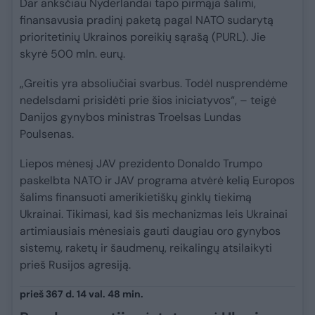
Dar anksčiau Nyderlandai tapo pirmąja šalimi,
finansavusia pradinį paketą pagal NATO sudarytą
prioritetinių Ukrainos poreikių sąrašą (PURL). Jie
skyrė 500 mln. eurų.
„Greitis yra absoliučiai svarbus. Todėl nusprendėme
nedelsdami prisidėti prie šios iniciatyvos“, – teigė
Danijos gynybos ministras Troelsas Lundas
Poulsenas.
Liepos mėnesį JAV prezidento Donaldo Trumpo
paskelbta NATO ir JAV programa atvėrė kelią Europos
šalims finansuoti amerikietiškų ginklų tiekimą
Ukrainai. Tikimasi, kad šis mechanizmas leis Ukrainai
artimiausiais mėnesiais gauti daugiau oro gynybos
sistemų, raketų ir šaudmenų, reikalingų atsilaikyti
prieš Rusijos agresiją.
prieš 367 d. 14 val. 48 min.