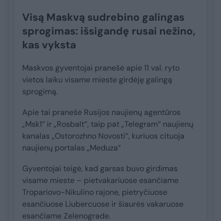
Visą Maskvą sudrebino galingas
sprogimas: išsigandę rusai nežino,
kas vyksta
Maskvos gyventojai pranešė apie 11 val. ryto
vietos laiku visame mieste girdėję galingą
sprogimą.
Apie tai pranešė Rusijos naujienų agentūros
„Msk1“ ir „Rosbalt“, taip pat „Telegram“ naujienų
kanalas „Ostorozhno Novosti“, kuriuos cituoja
naujienų portalas „Meduza“
Gyventojai teigė, kad garsas buvo girdimas
visame mieste – pietvakariuose esančiame
Tropariovo-Nikulino rajone, pietryčiuose
esančiuose Liubercuose ir šiaurės vakaruose
esančiame Zelenograde.