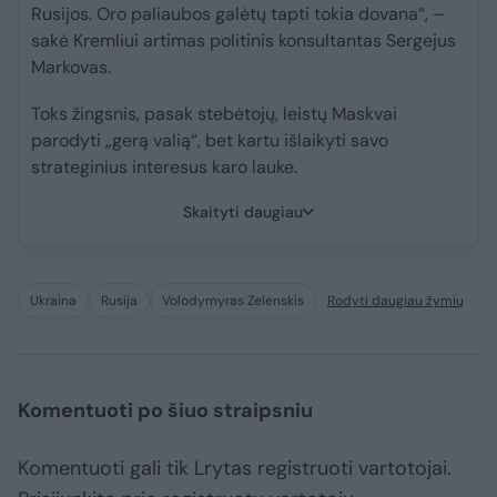
Rusijos. Oro paliaubos galėtų tapti tokia dovana“, –
sakė Kremliui artimas politinis konsultantas Sergejus
Markovas.
Toks žingsnis, pasak stebėtojų, leistų Maskvai
parodyti „gerą valią“, bet kartu išlaikyti savo
strateginius interesus karo lauke.
Skaityti daugiau
Ukraina
Rusija
Volodymyras Zelenskis
Rodyti daugiau žymių
Komentuoti po šiuo straipsniu
Komentuoti gali tik Lrytas registruoti vartotojai.