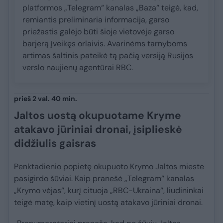
platformos „Telegram“ kanalas „Baza“ teigė, kad,
remiantis preliminaria informacija, garso
priežastis galėjo būti šioje vietovėje garso
barjerą įveikęs orlaivis. Avarinėms tarnyboms
artimas šaltinis pateikė tą pačią versiją Rusijos
verslo naujienų agentūrai RBC.
prieš 2 val. 40 min.
Jaltos uostą okupuotame Kryme
atakavo jūriniai dronai, įsiplieskė
didžiulis gaisras
Penktadienio popietę okupuoto Krymo Jaltos mieste
pasigirdo šūviai. Kaip pranešė „Telegram“ kanalas
„Krymo vėjas“, kurį cituoja „RBC-Ukraina“, liudininkai
teigė matę, kaip vietinį uostą atakavo jūriniai dronai.