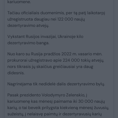
kariuomene.
Tačiau oficialiais duomenimis, per tą patį laikotarpį
užregistruota daugiau nei 122 000 naujų
dezertyravimo atvejų.
Vykstant Rusijos invazijai, Ukrainoje kilo
dezertyravimo banga.
Nuo karo su Rusija pradžios 2022 m. vasario mėn.
prokurorai užregistravo apie 224 000 tokių atvejų,
nors tikrasis jų skaičius greičiausiai yra daug
didesnis.
Nagrinėjama tik nedidelė dalis dezertyravimo bylų.
Pasak prezidento Volodymyro Zelenskio, į
kariuomenę kas mėnesį paimama iki 30 000 naujų
karių, o tai beveik prilygsta kiekvieną mėnesį žuvusių,
sužeistų, į nelaisvę paimtų ir dezertyravusių karių