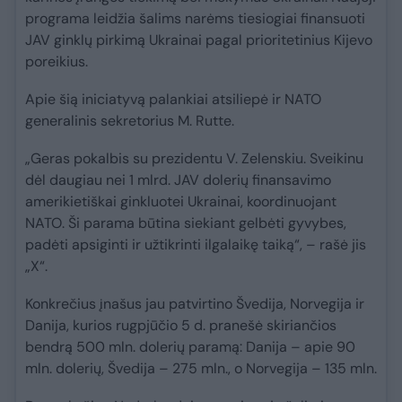
programa leidžia šalims narėms tiesiogiai finansuoti
JAV ginklų pirkimą Ukrainai pagal prioritetinius Kijevo
poreikius.
Apie šią iniciatyvą palankiai atsiliepė ir NATO
generalinis sekretorius M. Rutte.
„Geras pokalbis su prezidentu V. Zelenskiu. Sveikinu
dėl daugiau nei 1 mlrd. JAV dolerių finansavimo
amerikietiškai ginkluotei Ukrainai, koordinuojant
NATO. Ši parama būtina siekiant gelbėti gyvybes,
padėti apsiginti ir užtikrinti ilgalaikę taiką“, – rašė jis
„X“.
Konkrečius įnašus jau patvirtino Švedija, Norvegija ir
Danija, kurios rugpjūčio 5 d. pranešė skiriančios
bendrą 500 mln. dolerių paramą: Danija – apie 90
mln. dolerių, Švedija – 275 mln., o Norvegija – 135 mln.