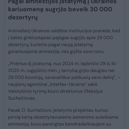
Pagal amnestijos įstatymą į Ukrainos
kariuomenę sugrįžo beveik 30 000
dezertyrų
Antradienį Ukrainos valdžios institucijos pranešė, kad
į šalies ginkluotąsias pajėgas sugrįžo apie 29 000
dezertyrų, kuriems pagal naują įstatymą
garantuojama amnestija, nes grįžta savo noru.
„Priėmus šį įstatymą, nuo 2024 m. lapkričio 29 d. iki
2025 m. rugpjūčio mėn. į tarnybą grįžo daugiau nei
29 000 kovotojų, savavališkai palikusių savo dalinį“, –
naujienų agentūrai „Interfax-Ukraina“ sakė
Valstybinio tyrimų biuro direktorius Oleksijus
Suchačiovas.
Pasak O. Suchačiovo, įstatymo projektas, kuriuo
pirmą kartą dezertyravusiems asmenims suteikiama
amnestija, buvo parengtas bendradarbiaujant su