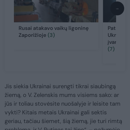
→
Rusai atakavo vaikų ligoninę
Pateikė 
Zaporižioje
(3)
Ukrainos
įvardijo 
(7)
Jis siekia Ukrainai surengti tikrai siaubingą
žiemą, o V. Zelenskis mums visiems sako: ar
jūs ir toliau stovėsite nuošalyje ir leisite tam
vykti? Kitais metais Ukrainai gali sektis
geriau, tačiau šiemet, šią žiemą, jie turi rimtą
problemą, ir V. Putinas tai žino“, – pažymėjo