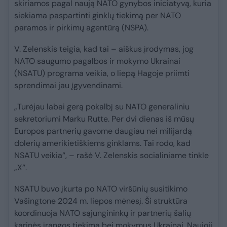
skiriamos pagal naują NATO gynybos iniciatyvą, kuria
siekiama paspartinti ginklų tiekimą per NATO
paramos ir pirkimų agentūrą (NSPA).
V. Zelenskis teigia, kad tai – aiškus įrodymas, jog
NATO saugumo pagalbos ir mokymo Ukrainai
(NSATU) programa veikia, o liepą Hagoje priimti
sprendimai jau įgyvendinami.
„Turėjau labai gerą pokalbį su NATO generaliniu
sekretoriumi Marku Rutte. Per dvi dienas iš mūsų
Europos partnerių gavome daugiau nei milijardą
dolerių amerikietiškiems ginklams. Tai rodo, kad
NSATU veikia“, – rašė V. Zelenskis socialiniame tinkle
„X“.
NSATU buvo įkurta po NATO viršūnių susitikimo
Vašingtone 2024 m. liepos mėnesį. Ši struktūra
koordinuoja NATO sąjungininkų ir partnerių šalių
karinės įrangos tiekimą bei mokymus Ukrainai. Naujoji