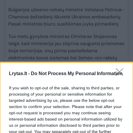
Bulgarijos užsienio reikalų ministrė Velislava Petrova-
Chamova šeštadienį iškvietė Ukrainos ambasadorių.
Pasak ministrės biuro, susitikimas įvyks pirmadienį.
Tuo metu gynybos ministras Dimitaras Stojanovas
teigė, kad ministerija jau stiprina saugumo priemones
šioje teritorijoje, visų pirma pasitelkdama
elektroninės kovos sistemas bei žemės-oro raketų
sistemas.
Lrytas.lt -
Do Not Process My Personal Information
„Iki liepos 31 dienos šią teritoriją saugojo „MiG-29“
naikintuvai. Nuo liepos 31 dienos 9 valandos ryto,
If you wish to opt-out of the sale, sharing to third parties, or
atsižvelgiant į įvykius Rumunijoje, sustiprinome oro
processing of your personal or sensitive information for
erdvės stebėjimą, dislokuodami papildomas pajėgas
targeted advertising by us, please use the below opt-out
ir išteklius – ten buvo perkeltos oro gynybos
section to confirm your selection. Please note that after your
sistemos, „Cougar“ sraigtasparniai ir „Su-25“ lėktuvai.
opt-out request is processed you may continue seeing
interest-based ads based on personal information utilized by
Taip pat atitinkamuose radaro postuose buvo
us or personal information disclosed to third parties prior to
dislokuotos papildomos radaro stotys“, – sakė D.
your opt-out. You may separately opt-out of the further