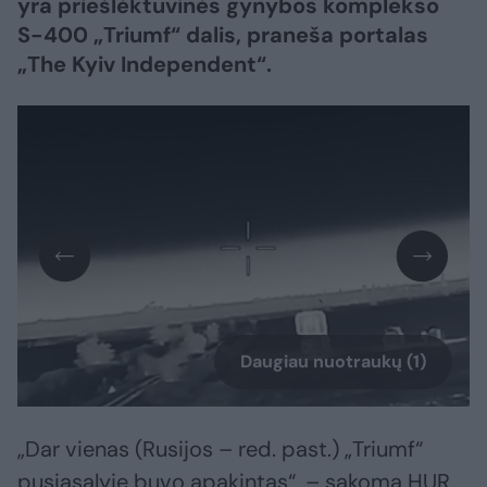
yra priešlėktuvinės gynybos komplekso
S-400 „Triumf“ dalis, praneša portalas
„The Kyiv Independent“.
Daugiau nuotraukų (1)
„Dar vienas (Rusijos – red. past.) „Triumf“
pusiasalyje buvo apakintas“, – sakoma HUR