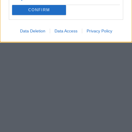
CONFIRM
Rodyti komentarus
Data Deletion
Data Access
Privacy Policy
Prisijungti komentatoriams