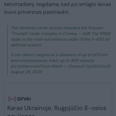
ketvirtadienį, teigdama, kad po smūgio laivas
buvo priverstas pasitraukti.
The Ukrainian strike drones attacked the Russian
"Triumph" radar complex in Crimea, – HUR The 91N6E
radar is the main surveillance radar of the S-400 air
defense system.
It can detect targets at a distance of up to 600 km
and simultaneously track up to 300 objects.
pic.twitter.com/0ovLnNalid — Cloooud | (@GloOouD)
August 29, 2025
GYVAI
Karas Ukrainoje. Rugpjūčio 8-osios