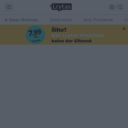
Karas Ukrainoje
Žalioji erdvė
Ačiū, Prezidente
E