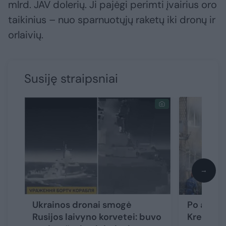
mlrd. JAV dolerių. Ji pajėgi perimti įvairius oro
taikinius – nuo sparnuotųjų raketų iki dronų ir
orlaivių.
Susiję straipsniai
→
Ukrainos dronai smogė
Po atakos
Rusijos laivyno korvetei: buvo
Kremliau