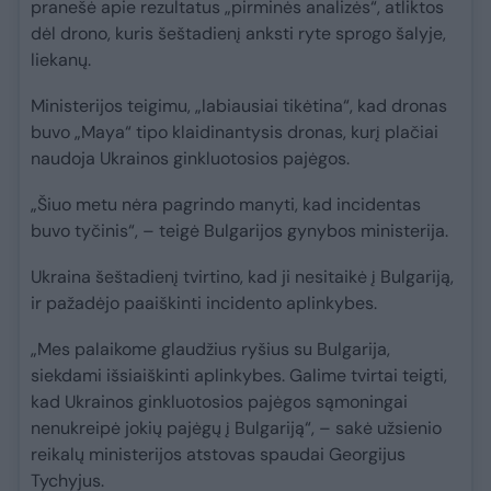
pranešė apie rezultatus „pirminės analizės“, atliktos
dėl drono, kuris šeštadienį anksti ryte sprogo šalyje,
liekanų.
Ministerijos teigimu, „labiausiai tikėtina“, kad dronas
buvo „Maya“ tipo klaidinantysis dronas, kurį plačiai
naudoja Ukrainos ginkluotosios pajėgos.
„Šiuo metu nėra pagrindo manyti, kad incidentas
buvo tyčinis“, – teigė Bulgarijos gynybos ministerija.
Ukraina šeštadienį tvirtino, kad ji nesitaikė į Bulgariją,
ir pažadėjo paaiškinti incidento aplinkybes.
„Mes palaikome glaudžius ryšius su Bulgarija,
siekdami išsiaiškinti aplinkybes. Galime tvirtai teigti,
kad Ukrainos ginkluotosios pajėgos sąmoningai
nenukreipė jokių pajėgų į Bulgariją“, – sakė užsienio
reikalų ministerijos atstovas spaudai Georgijus
Tychyjus.