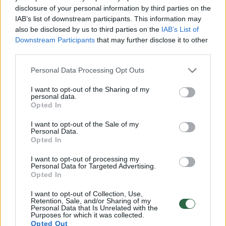
Stojanovas.
disclosure of your personal information by third parties on the
IAB’s list of downstream participants. This information may
Kaip skelbta, šeštadienio, rugpjūčio 8 d., ryte iš
also be disclosed by us to third parties on the
IAB’s List of
Rumunijos pusės į Bulgarijos oro erdvę įskrido
Downstream Participants
that may further disclose it to other
dronas, kuris sprogo maždaug už 100 metrų nuo
third parties.
sienos.
Personal Data Processing Opt Outs
Skaityti daugiau
I want to opt-out of the Sharing of my
personal data.
Opted In
Ukraina
Krymas
S-400
Rodyti daugiau žymių
I want to opt-out of the Sale of my
Personal Data.
Opted In
I want to opt-out of processing my
Personal Data for Targeted Advertising.
Komentuoti po šiuo straipsniu
Opted In
I want to opt-out of Collection, Use,
Komentuoti gali tik Lrytas registruoti vartotojai.
Retention, Sale, and/or Sharing of my
Personal Data that Is Unrelated with the
Prisijunkite prie registruotų vartotojų
Purposes for which it was collected.
bendruomenės ir bendraukite komentaruose!
Opted Out