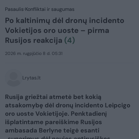
Pasaulis
Konfliktai ir saugumas
Po kaltinimų dėl dronų incidento
Vokietijos oro uoste – pirma
Rusijos reakcija
(4)
2026 m. rugpjūčio 8 d. 05:31
Lrytas.lt
Rusija griežtai atmetė bet kokią
atsakomybę dėl dronų incidento Leipcigo
oro uoste Vokietijoje. Penktadienį
išplatintame pareiškime Rusijos
ambasada Berlyne teigė esanti
„sunerimus dėl naujos antirusiškos