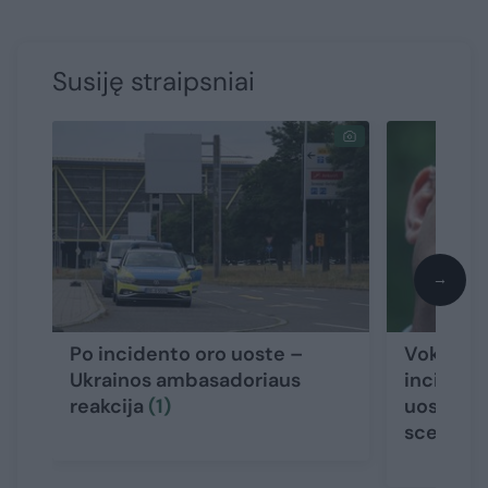
Susiję straipsniai
→
Po incidento oro uoste –
Vokietijo
Ukrainos ambasadoriaus
incident
reakcija
(1)
uoste – 
scenarij