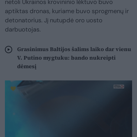
netoli Ukrainos krovininio lėktuvo buvo
aptiktas dronas, kuriame buvo sprogmenų ir
detonatorius. Jį nutupdė oro uosto
darbuotojas.
Grasinimus Baltijos šalims laiko dar vienu
V. Putino mygtuku: bando nukreipti
dėmesį