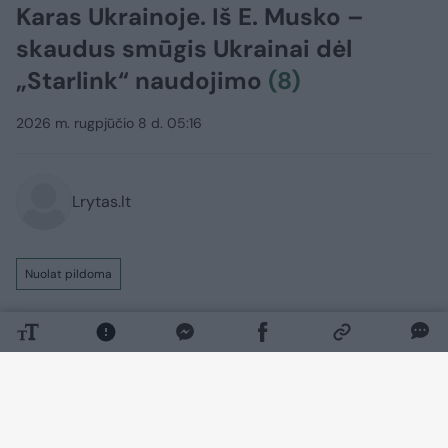
Karas Ukrainoje. Iš E. Musko –
skaudus smūgis Ukrainai dėl
„Starlink“ naudojimo
(8)
2026 m. rugpjūčio 8 d. 05:16
Lrytas.lt
Nuolat pildoma
Rusijos invazijai į Ukrainą įžengus jau į
penktuosius metus, Kyjivo pajėgos toliau
tvirtai ginasi nuo okupantų. Tuo tarpu
Maskva siekia užimti kuo daugiau
Ukrainos teritorijų ir užsitikrinti sau