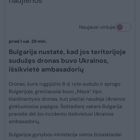
naujienos
Naujausi viršuje
prieš 1 val. 29 min.
Bulgarija nustatė, kad jos teritorijoje
sudužęs dronas buvo Ukrainos,
išsikvietė ambasadorių
Dronas, kuris rugpjūčio 8 d. ryte sudužo ir sprogo
Bulgarijoje, greičiausiai buvo „Maya“ tipo
klaidinantysis dronas, kurį plačiai naudoja Ukrainos
ginkluotosios pajėgos. Šeštadienį vakare Bulgarija
pranešė dėl šio incidento išsikvietusi Ukrainos
ambasadorių.
Bulgarijos gynybos ministerija vietos žiniasklaidai