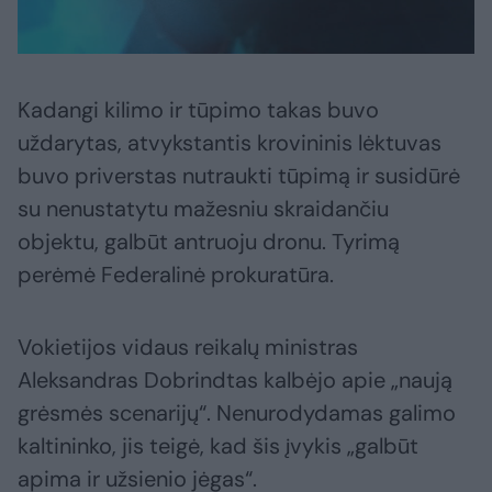
Kadangi kilimo ir tūpimo takas buvo
uždarytas, atvykstantis krovininis lėktuvas
buvo priverstas nutraukti tūpimą ir susidūrė
su nenustatytu mažesniu skraidančiu
objektu, galbūt antruoju dronu. Tyrimą
perėmė Federalinė prokuratūra.
Vokietijos vidaus reikalų ministras
Aleksandras Dobrindtas kalbėjo apie „naują
grėsmės scenarijų“. Nenurodydamas galimo
kaltininko, jis teigė, kad šis įvykis „galbūt
apima ir užsienio jėgas“.