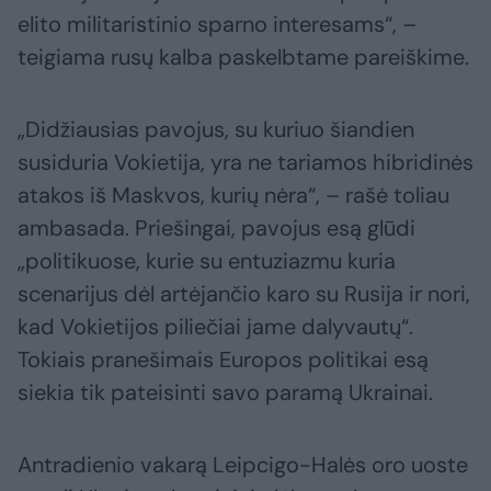
elito militaristinio sparno interesams“, –
teigiama rusų kalba paskelbtame pareiškime.
„Didžiausias pavojus, su kuriuo šiandien
susiduria Vokietija, yra ne tariamos hibridinės
atakos iš Maskvos, kurių nėra“, – rašė toliau
ambasada. Priešingai, pavojus esą glūdi
„politikuose, kurie su entuziazmu kuria
scenarijus dėl artėjančio karo su Rusija ir nori,
kad Vokietijos piliečiai jame dalyvautų“.
Tokiais pranešimais Europos politikai esą
siekia tik pateisinti savo paramą Ukrainai.
Antradienio vakarą Leipcigo-Halės oro uoste