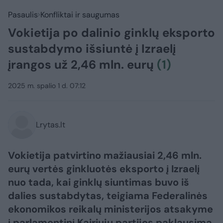
Pasaulis
Konfliktai ir saugumas
Vokietija po dalinio ginklų eksporto
sustabdymo išsiuntė į Izraelį
įrangos už 2,46 mln. eurų
(1)
2025 m. spalio 1 d. 07:12
Lrytas.lt
Vokietija patvirtino mažiausiai 2,46 mln.
eurų vertės ginkluotės eksporto į Izraelį
nuo tada, kai ginklų siuntimas buvo iš
dalies sustabdytas, teigiama Federalinės
ekonomikos reikalų ministerijos atsakyme
į parlamentinį Kairiųjų partijos paklausimą.