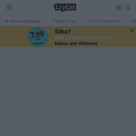
Karas Ukrainoje
Žalioji erdvė
Ačiū, Prezidente
E