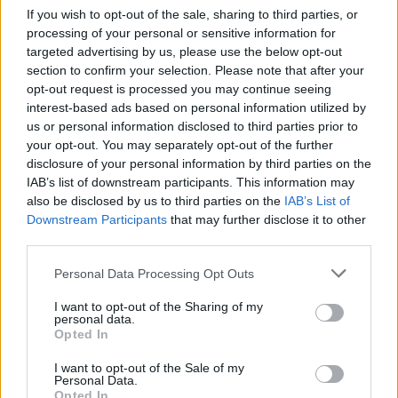
If you wish to opt-out of the sale, sharing to third parties, or
processing of your personal or sensitive information for
targeted advertising by us, please use the below opt-out
section to confirm your selection. Please note that after your
opt-out request is processed you may continue seeing
interest-based ads based on personal information utilized by
us or personal information disclosed to third parties prior to
your opt-out. You may separately opt-out of the further
disclosure of your personal information by third parties on the
IAB’s list of downstream participants. This information may
F. Merzas: Trumpo planas dėl
Nemalon
also be disclosed by us to third parties on the
IAB’s List of
taikos Gazos Ruože yra
Vokietijo
Downstream Participants
that may further disclose it to other
third parties.
geriausia galimybė užbaigti
susmuko
karą
(1)
ministra
Personal Data Processing Opt Outs
I want to opt-out of the Sharing of my
personal data.
Opted In
I want to opt-out of the Sale of my
Pirmąsias penkias savaites po sustabdymo
Personal Data.
Opted In