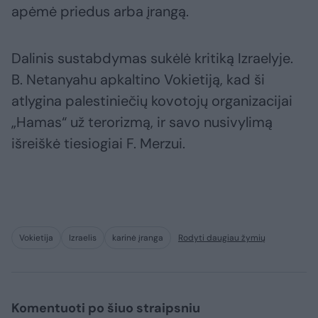
apėmė priedus arba įrangą.
Dalinis sustabdymas sukėlė kritiką Izraelyje.
B. Netanyahu apkaltino Vokietiją, kad ši
atlygina palestiniečių kovotojų organizacijai
„Hamas“ už terorizmą, ir savo nusivylimą
išreiškė tiesiogiai F. Merzui.
Vokietija
Izraelis
karinė įranga
Rodyti daugiau žymių
Komentuoti po šiuo straipsniu