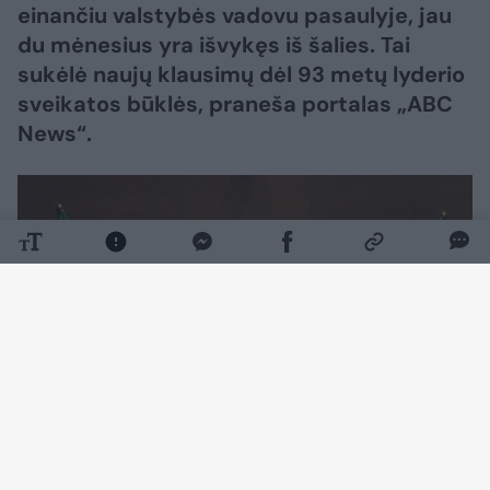
einančiu valstybės vadovu pasaulyje, jau
du mėnesius yra išvykęs iš šalies. Tai
sukėlė naujų klausimų dėl 93 metų lyderio
sveikatos būklės, praneša portalas „ABC
News“.
Daugiau nuotraukų (1)