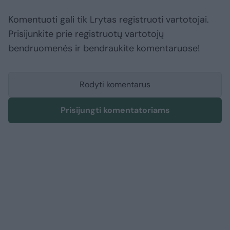
Komentuoti gali tik Lrytas registruoti vartotojai.
Prisijunkite prie registruotų vartotojų
bendruomenės ir bendraukite komentaruose!
Rodyti komentarus
Prisijungti komentatoriams