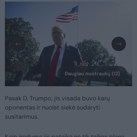
Daugiau nuotraukų (12)
Pasak D. Trumpo, jis visada buvo karų
oponentas ir nuolat siekė sudaryti
susitarimus.
Kaip įrodymą jis pateikė ne tik taikos planą