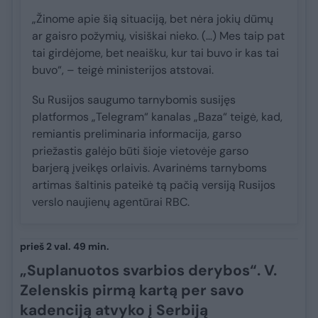
„Žinome apie šią situaciją, bet nėra jokių dūmų
ar gaisro požymių, visiškai nieko. (…) Mes taip pat
tai girdėjome, bet neaišku, kur tai buvo ir kas tai
buvo“, – teigė ministerijos atstovai.
Su Rusijos saugumo tarnybomis susijęs
platformos „Telegram“ kanalas „Baza“ teigė, kad,
remiantis preliminaria informacija, garso
priežastis galėjo būti šioje vietovėje garso
barjerą įveikęs orlaivis. Avarinėms tarnyboms
artimas šaltinis pateikė tą pačią versiją Rusijos
verslo naujienų agentūrai RBC.
prieš 2 val. 49 min.
„Suplanuotos svarbios derybos“. V.
Zelenskis pirmą kartą per savo
kadenciją atvyko į Serbiją