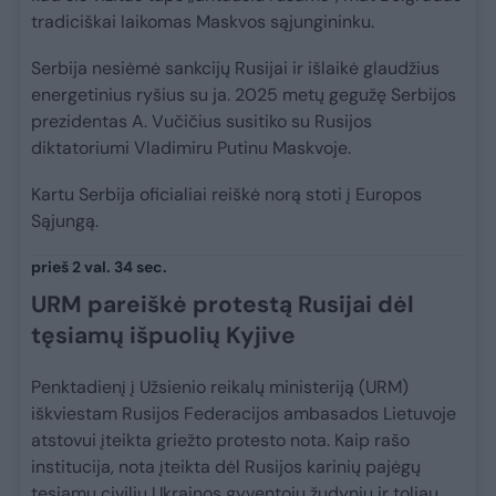
tradiciškai laikomas Maskvos sąjungininku.
Serbija nesiėmė sankcijų Rusijai ir išlaikė glaudžius
energetinius ryšius su ja. 2025 metų gegužę Serbijos
prezidentas A. Vučičius susitiko su Rusijos
diktatoriumi Vladimiru Putinu Maskvoje.
Kartu Serbija oficialiai reiškė norą stoti į Europos
Sąjungą.
prieš 2 val. 34 sec.
URM pareiškė protestą Rusijai dėl
tęsiamų išpuolių Kyjive
Penktadienį į Užsienio reikalų ministeriją (URM)
iškviestam Rusijos Federacijos ambasados Lietuvoje
atstovui įteikta griežto protesto nota. Kaip rašo
institucija, nota įteikta dėl Rusijos karinių pajėgų
tęsiamų civilių Ukrainos gyventojų žudynių ir toliau