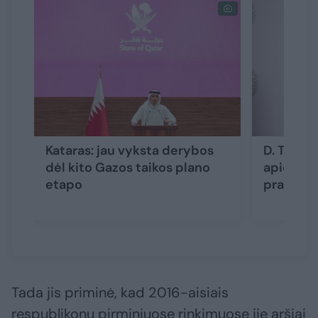
Kataras: jau vyksta derybos
D. Trump
dėl kito Gazos taikos plano
apie Gaz
etapo
prabilo a
Tada jis priminė, kad 2016-aisiais
respublikonų pirminiuose rinkimuose jie aršiai