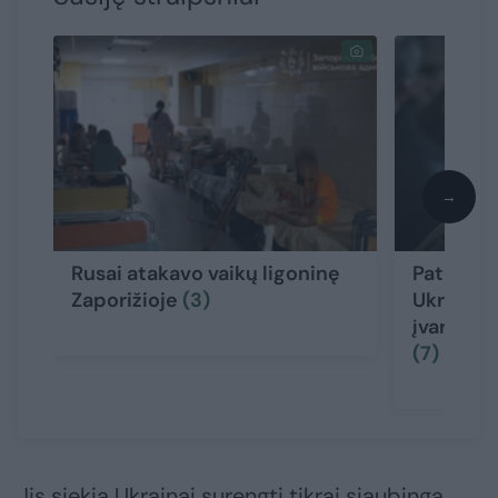
→
Rusai atakavo vaikų ligoninę
Pateikė 
Zaporižioje
(3)
Ukrainos
įvardijo 
(7)
Jis siekia Ukrainai surengti tikrai siaubingą