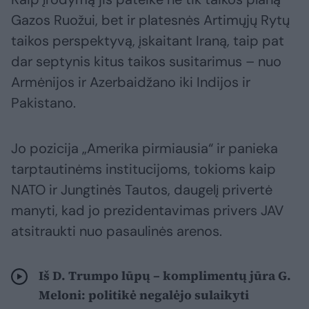
Gazos Ruožui, bet ir platesnės Artimųjų Rytų
taikos perspektyvą, įskaitant Iraną, taip pat
dar septynis kitus taikos susitarimus – nuo
Armėnijos ir Azerbaidžano iki Indijos ir
Pakistano.
Jo pozicija „Amerika pirmiausia“ ir panieka
tarptautinėms institucijoms, tokioms kaip
NATO ir Jungtinės Tautos, daugelį privertė
manyti, kad jo prezidentavimas privers JAV
atsitraukti nuo pasaulinės arenos.
Iš D. Trumpo lūpų – komplimentų jūra G.
Meloni: politikė negalėjo sulaikyti