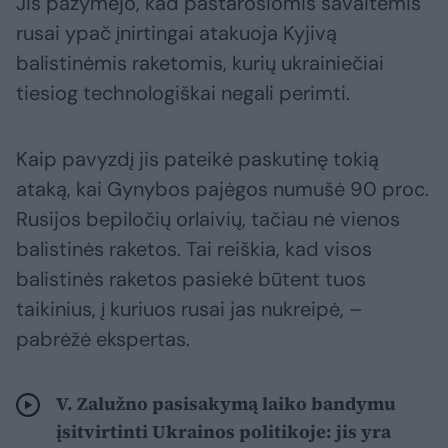
Jis pažymėjo, kad pastarosiomis savaitėmis
rusai ypač įnirtingai atakuoja Kyjivą
balistinėmis raketomis, kurių ukrainiečiai
tiesiog technologiškai negali perimti.
Kaip pavyzdį jis pateikė paskutinę tokią
ataką, kai Gynybos pajėgos numušė 90 proc.
Rusijos bepiločių orlaivių, tačiau nė vienos
balistinės raketos. Tai reiškia, kad visos
balistinės raketos pasiekė būtent tuos
taikinius, į kuriuos rusai jas nukreipė, –
pabrėžė ekspertas.
V. Zalužno pasisakymą laiko bandymu
įsitvirtinti Ukrainos politikoje: jis yra