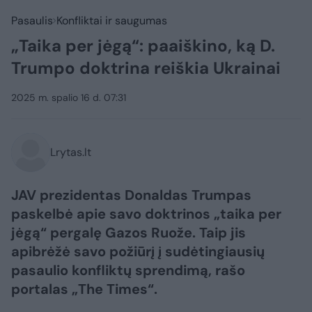
Pasaulis
Konfliktai ir saugumas
„Taika per jėgą“: paaiškino, ką D.
Trumpo doktrina reiškia Ukrainai
2025 m. spalio 16 d. 07:31
Lrytas.lt
JAV prezidentas Donaldas Trumpas
paskelbė apie savo doktrinos „taika per
jėgą“ pergalę Gazos Ruože. Taip jis
apibrėžė savo požiūrį į sudėtingiausių
pasaulio konfliktų sprendimą, rašo
portalas „The Times“.