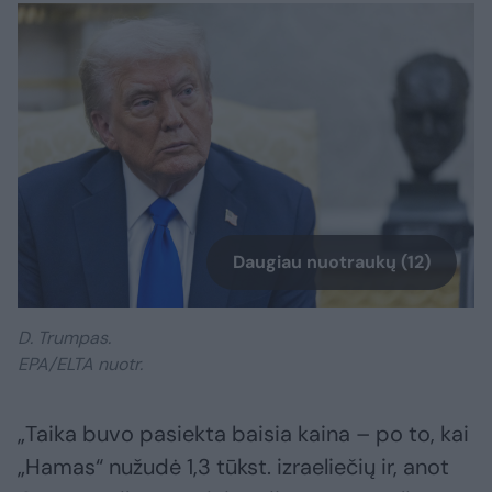
Daugiau nuotraukų (12)
D. Trumpas.
EPA/ELTA nuotr.
„Taika buvo pasiekta baisia kaina – po to, kai
„Hamas“ nužudė 1,3 tūkst. izraeliečių ir, anot