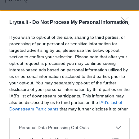
„Mes sustabdėme pagrindinį terorizmo
Lrytas.lt -
Do Not Process My Personal Information
remėją – Iraną – nuo pavojingiausių ginklų
įsigijimo. Pagalvokite – jei to nebūtume
If you wish to opt-out of the sale, sharing to third parties, or
processing of your personal or sensitive information for
padarę, virš šio susitarimo būtų kabėjęs
targeted advertising by us, please use the below opt-out
tamsus debesis.
section to confirm your selection. Please note that after your
opt-out request is processed you may continue seeing
interest-based ads based on personal information utilized by
Ir, viena vertus, jis apskritai nebūtų įvykęs,
us or personal information disclosed to third parties prior to
your opt-out. You may separately opt-out of the further
nes kitos arabų ir musulmonų šalys tiesiog
disclosure of your personal information by third parties on the
nesijautė patogiai sudarydamos susitarimą,
IAB’s list of downstream participants. This information may
also be disclosed by us to third parties on the
IAB’s List of
kurį dabar turime. Argi ne taip?“ – apie
Downstream Participants
that may further disclose it to other
susitarimą kalbėjo D. Trumpas.
third parties.
Personal Data Processing Opt Outs
JAV
Donaldas Trumpas (Donald Trump)
Ukraina