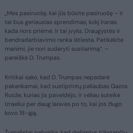
„Mes pasiruošę, kai jūs būsite pasiruošę – ir
tai bus geriausias sprendimas, kokį Iranas
kada nors priėmė. Ir tai įvyks. Draugystės ir
bendradarbiavimo ranka ištiesta. Patikėkite
manimi, jie nori sudaryti susitarimą“, –
pareiškė D. Trumpas.
Kritikai sako, kad D. Trumpas nepadarė
pakankamai, kad sustiprintų paliaubas Gazos
Ruože, kurias jis paveldėjo, ir vėliau suteikė
Izraeliui per daug laisvės po to, kai jos žlugo
kovo 18-ąją.
Žurnalistai pabrėžia, kad dešimtys tūkstančių