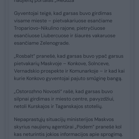
naujienų portalas „Meduza“
Gyventojai teigė, kad garsas buvo girdimas
visame mieste – pietvakariuose esančiame
Tropariovo-Nikulino rajone, pietryčiuose
esančiuose Liubercuose ir šiaurės vakaruose
esančiame Zelenograde.
„Rosbalt“ pranešė, kad garsas buvo ypač garsus
pietvakarių Maskvoje – Konkove, Solnceve,
Vernadskio prospekte ir Komunarkoje – ir kad kai
kurie Konkovo gyventojai pajuto smūginę bangą.
„Ostorozhno Novosti“ rašė, kad garsas buvo
silpnai girdimas ir miesto centre, pavyzdžiui,
netoli Kurskajos ir Taganskajos stotelių.
Nepaprastųjų situacijų ministerijos Maskvos
skyrius naujienų agentūrai „Podem“ pranešė kol
kas neturintis jokios informacijos apie sprogimą.