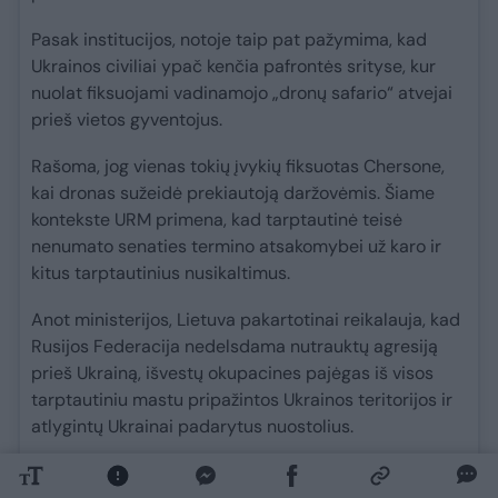
Pasak institucijos, notoje taip pat pažymima, kad
Ukrainos civiliai ypač kenčia pafrontės srityse, kur
nuolat fiksuojami vadinamojo „dronų safario“ atvejai
prieš vietos gyventojus.
Rašoma, jog vienas tokių įvykių fiksuotas Chersone,
kai dronas sužeidė prekiautoją daržovėmis. Šiame
kontekste URM primena, kad tarptautinė teisė
nenumato senaties termino atsakomybei už karo ir
kitus tarptautinius nusikaltimus.
Anot ministerijos, Lietuva pakartotinai reikalauja, kad
Rusijos Federacija nedelsdama nutrauktų agresiją
prieš Ukrainą, išvestų okupacines pajėgas iš visos
tarptautiniu mastu pripažintos Ukrainos teritorijos ir
atlygintų Ukrainai padarytus nuostolius.
prieš 43 min.