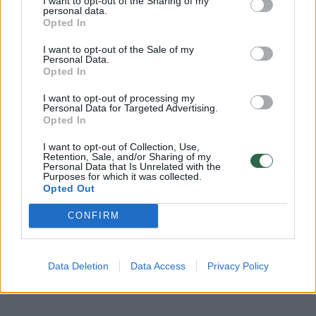
I want to opt-out of the Sharing of my
Rodyti daugiau žymių
personal data.
Opted In
I want to opt-out of the Sale of my
Personal Data.
Komentuoti po šiuo straipsniu
Opted In
I want to opt-out of processing my
Komentuoti gali tik Lrytas registruoti vartotojai.
Personal Data for Targeted Advertising.
Opted In
Prisijunkite prie registruotų vartotojų
bendruomenės ir bendraukite komentaruose!
I want to opt-out of Collection, Use,
Retention, Sale, and/or Sharing of my
Personal Data that Is Unrelated with the
Purposes for which it was collected.
Opted Out
Rodyti komentarus
CONFIRM
Prisijungti komentatoriams
Data Deletion
Data Access
Privacy Policy