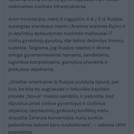
naikinamos civilinės infrastruktūros.
Anot ministerijos, naktį iš rugpjūčio 4 d. į 5 d. Rusijos
surengtas stambaus masto Ukrainos sostinės Kyjivo ir
jo apylinkių apšaudymas nusinešė mažiausiai 17
civilių gyventojų gyvybių, dar kelios dešimtys žmonių
sužeista. Teigiama, jog Rusijos raketos ir dronai
smogė gyvenamiesiems namams, sandėliams,
logistikos kompleksams, gamybos įmonėms ir
prekybos objektams.
„Griežtai smerkiame šį Rusijos įvykdytą išpuolį, per
kurį, be kita ko, sugriautas ir lietuviško kapitalo
įmonės „Novus“ maisto sandėlis, ir pabrėžia, kad
išpuolius prieš civilius gyventojus ir civilinius
objektus, tarptautinių ginkluotų konfliktų metu
draudžia Ženevos konvencijos, kurių sunkūs
pažeidimai laikomi karo nusikaltimais“, – rašoma URM
pranešime.