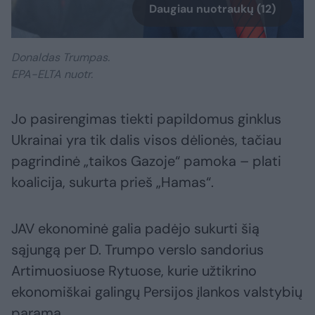
Daugiau nuotraukų (12)
Donaldas Trumpas.
EPA-ELTA nuotr.
Jo pasirengimas tiekti papildomus ginklus
Ukrainai yra tik dalis visos dėlionės, tačiau
pagrindinė „taikos Gazoje“ pamoka – plati
koalicija, sukurta prieš „Hamas“.
JAV ekonominė galia padėjo sukurti šią
sąjungą per D. Trumpo verslo sandorius
Artimuosiuose Rytuose, kurie užtikrino
ekonomiškai galingų Persijos įlankos valstybių
paramą.