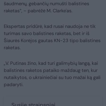
šaudmenų, gebančių numušti balistines
raketas“, – pabrėžė M. Clarke'as.
Ekspertas pridūrė, kad rusai naudoja ne tik
turimas savo balistines raketas, bet ir iš
Šiaurės Korėjos gautas KN-23 tipo balistines
raketas.
„V. Putinas žino, kad turi galimybių langą, kai
balistinės raketos pataiko maždaug ten, kur
nutaikytos, o ukrainiečiai su tuo mažai ką gali
padaryti.
Susiję straipsniai