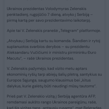
Ukrainos prezidentas Volodymyras Zelenskis
penktadienį, rugpjūčio 7 dieną, atvyko į Serbiją –
pirmą kartą per savo prezidentavimo laikotarpį.
Apie tai V. Zelenskis pranešė „Telegram“ platformoje.
„Atvykau į Serbiją kartu su komanda. Šiandien ir rytoj
suplanuotos svarbios derybos – su prezidentu
Aleksandaru Vučičiumi ir ministru pirmininku Đuro
Macutu“, – rašė Ukrainos prezidentas.
V. Zelenskis pažymėjo, kad vizito metu aptars
ekonominių ryšių tarp abiejų šalių plėtrą, santykius su
Europos Sąjunga, saugumo klausimus bei „kitus
dalykus, kurie galėtų būti naudingi mūsų tautoms“.
Prieš pat V. Zelenskio vizitą į Serbiją agentūra AFP,
remdamasi aukšto rango Ukrainos pareigūnu, rašė,
kad šis vizitas taps „antausiu rusams“, mat Belgradas