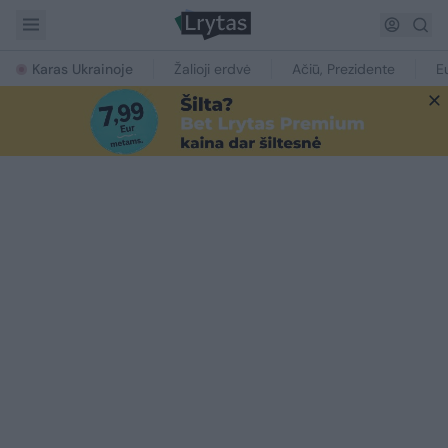
Karas Ukrainoje
Žalioji erdvė
Ačiū, Prezidente
E