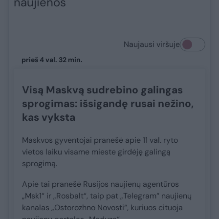
naujienos
Naujausi viršuje
prieš 4 val. 32 min.
Visą Maskvą sudrebino galingas
sprogimas: išsigandę rusai nežino,
kas vyksta
Maskvos gyventojai pranešė apie 11 val. ryto
vietos laiku visame mieste girdėję galingą
sprogimą.
Apie tai pranešė Rusijos naujienų agentūros
„Msk1“ ir „Rosbalt“, taip pat „Telegram“ naujienų
kanalas „Ostorozhno Novosti“, kuriuos cituoja