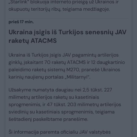
„Starlink“ blokuoja interneto prieigą už Ukrainos ir
okupuotų teritorijų ribų, teigiama medžiagoje.
prieš 17 min.
Ukraina įsigis iš Turkijos senesnių JAV
raketų ATACMS
Ukraina iš Turkijos įsigis JAV pagamintų artilerijos
ginklų, įskaitant 70 raketų ATACMS ir 12 daugkartinio
paleidimo raketų sistemų M270, pranešė Ukrainos
karinių naujienų portalas „Militarnyi“.
Užsakyme numatyta daugiau nei 2,5 tūkst. 227
milimetrų artilerijos raketų su kasetiniais
sprogmenimis, ir 47 tūkst. 203 milimetrų artilerijos
sviedinių su kasetiniais sprogmenimis, teigiama
šeštadienį paskelbtame pranešime.
Ši informacija paremta oficialiu JAV valstybės