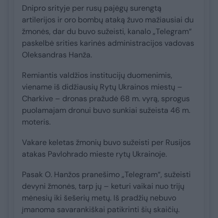
Dnipro srityje per rusų pajėgų surengtą
artilerijos ir oro bombų ataką žuvo mažiausiai du
žmonės, dar du buvo sužeisti, kanalo „Telegram“
paskelbė srities karinės administracijos vadovas
Oleksandras Hanža.
Remiantis valdžios institucijų duomenimis,
viename iš didžiausių Rytų Ukrainos miestų –
Charkive – dronas pražudė 68 m. vyrą, sprogus
puolamajam dronui buvo sunkiai sužeista 46 m.
moteris.
Vakare keletas žmonių buvo sužeisti per Rusijos
atakas Pavlohrado mieste rytų Ukrainoje.
Pasak O. Hanžos pranešimo „Telegram“, sužeisti
devyni žmonės, tarp jų – keturi vaikai nuo trijų
mėnesių iki šešerių metų. Iš pradžių nebuvo
įmanoma savarankiškai patikrinti šių skaičių.