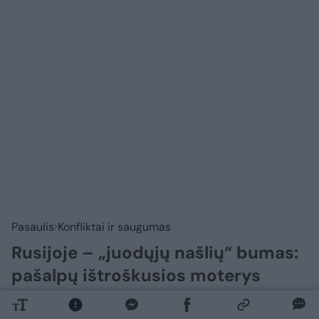
Pasaulis
Konfliktai ir saugumas
Rusijoje – „juodųjų našlių“ bumas:
pašalpų ištroškusios moterys
masiškai teka už žūti siunčiamų