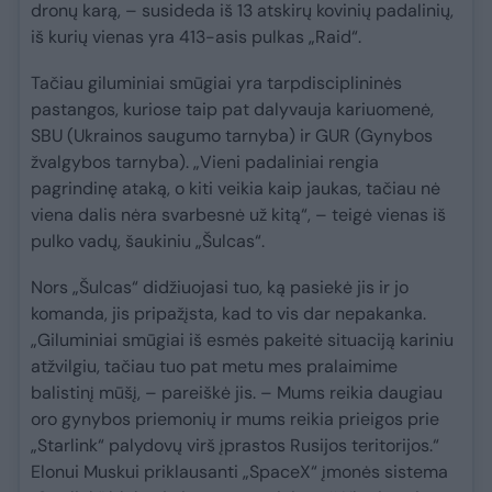
dronų karą, – susideda iš 13 atskirų kovinių padalinių,
iš kurių vienas yra 413-asis pulkas „Raid“.
Tačiau giluminiai smūgiai yra tarpdisciplininės
pastangos, kuriose taip pat dalyvauja kariuomenė,
SBU (Ukrainos saugumo tarnyba) ir GUR (Gynybos
žvalgybos tarnyba). „Vieni padaliniai rengia
pagrindinę ataką, o kiti veikia kaip jaukas, tačiau nė
viena dalis nėra svarbesnė už kitą“, – teigė vienas iš
pulko vadų, šaukiniu „Šulcas“.
Nors „Šulcas“ didžiuojasi tuo, ką pasiekė jis ir jo
komanda, jis pripažįsta, kad to vis dar nepakanka.
„Giluminiai smūgiai iš esmės pakeitė situaciją kariniu
atžvilgiu, tačiau tuo pat metu mes pralaimime
balistinį mūšį, – pareiškė jis. – Mums reikia daugiau
oro gynybos priemonių ir mums reikia prieigos prie
„Starlink“ palydovų virš įprastos Rusijos teritorijos.“
Elonui Muskui priklausanti „SpaceX“ įmonės sistema