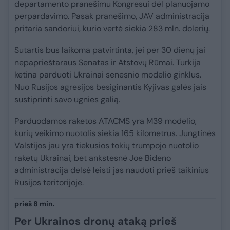
departamento pranešimu Kongresui dėl planuojamo
perpardavimo. Pasak pranešimo, JAV administracija
pritaria sandoriui, kurio vertė siekia 283 mln. dolerių.
Sutartis bus laikoma patvirtinta, jei per 30 dienų jai
nepaprieštaraus Senatas ir Atstovų Rūmai. Turkija
ketina parduoti Ukrainai senesnio modelio ginklus.
Nuo Rusijos agresijos besiginantis Kyjivas galės jais
sustiprinti savo ugnies galią.
Parduodamos raketos ATACMS yra M39 modelio,
kurių veikimo nuotolis siekia 165 kilometrus. Jungtinės
Valstijos jau yra tiekusios tokių trumpojo nuotolio
raketų Ukrainai, bet ankstesnė Joe Bideno
administracija delsė leisti jas naudoti prieš taikinius
Rusijos teritorijoje.
prieš 8 min.
Per Ukrainos dronų ataką prieš