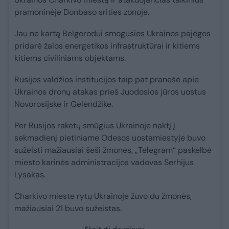
pramoninėje Donbaso srities zonoje.
Jau ne kartą Belgorodui smogusios Ukrainos pajėgos
pridarė žalos energetikos infrastruktūrai ir kitiems
kitiems civiliniams objektams.
Rusijos valdžios institucijos taip pat pranešė apie
Ukrainos dronų atakas prieš Juodosios jūros uostus
Novorosijske ir Gelendžike.
Per Rusijos raketų smūgius Ukrainoje naktį į
sekmadienį pietiniame Odesos uostamiestyje buvo
sužeisti mažiausiai šeši žmonės, „Telegram“ paskelbė
miesto karinės administracijos vadovas Serhijus
Lysakas.
Charkivo mieste rytų Ukrainoje žuvo du žmonės,
mažiausiai 21 buvo sužeistas.