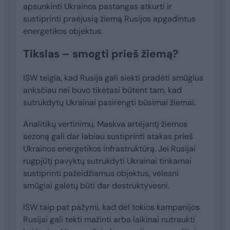
apsunkinti Ukrainos pastangas atkurti ir
sustiprinti praėjusią žiemą Rusijos apgadintus
energetikos objektus.
Tikslas – smogti prieš žiemą?
ISW teigia, kad Rusija gali siekti pradėti smūgius
anksčiau nei buvo tikėtasi būtent tam, kad
sutrukdytų Ukrainai pasirengti būsimai žiemai.
Analitikų vertinimu, Maskva artėjantį žiemos
sezoną gali dar labiau sustiprinti atakas prieš
Ukrainos energetikos infrastruktūrą. Jei Rusijai
rugpjūtį pavyktų sutrukdyti Ukrainai tinkamai
sustiprinti pažeidžiamus objektus, vėlesni
smūgiai galėtų būti dar destruktyvesni.
ISW taip pat pažymi, kad dėl tokios kampanijos
Rusijai gali tekti mažinti arba laikinai nutraukti