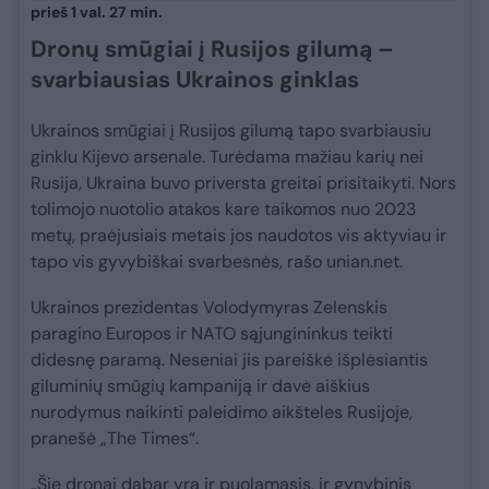
prieš 1 val. 27 min.
Dronų smūgiai į Rusijos gilumą –
svarbiausias Ukrainos ginklas
Ukrainos smūgiai į Rusijos gilumą tapo svarbiausiu
ginklu Kijevo arsenale. Turėdama mažiau karių nei
Rusija, Ukraina buvo priversta greitai prisitaikyti. Nors
tolimojo nuotolio atakos kare taikomos nuo 2023
metų, praėjusiais metais jos naudotos vis aktyviau ir
tapo vis gyvybiškai svarbesnės, rašo unian.net.
Ukrainos prezidentas Volodymyras Zelenskis
paragino Europos ir NATO sąjungininkus teikti
didesnę paramą. Neseniai jis pareiškė išplėsiantis
giluminių smūgių kampaniją ir davė aiškius
nurodymus naikinti paleidimo aikšteles Rusijoje,
pranešė „The Times“.
„Šie dronai dabar yra ir puolamasis, ir gynybinis