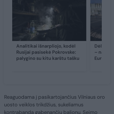
Analitikai išnarpliojo, kodėl
Dėl ES vi
Rusijai pasisekė Pokrovske:
– naujas 
palygino su kitu karštu tašku
Europa
(
Reaguodama į pasikartojančius Vilniaus oro
uosto veiklos trikdžius, sukeliamus
kontrabandą gabenančių balionų, Seimo