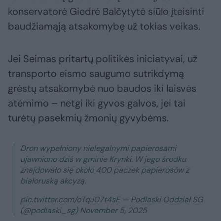
konservatorė Giedrė Balčytytė siūlo įteisinti
baudžiamąją atsakomybę už tokias veikas.
Jei Seimas pritartų politikės iniciatyvai, už
transporto eismo saugumo sutrikdymą
grėstų atsakomybė nuo baudos iki laisvės
atėmimo – netgi iki gyvos galvos, jei tai
turėtų pasekmių žmonių gyvybėms.
Dron wypełniony nielegalnymi papierosami
ujawniono dziś w gminie Krynki. W jego środku
znajdowało się około 400 paczek papierosów z
białoruską akcyzą.
pic.twitter.com/oTqJ07t4sE — Podlaski Oddział SG
(@podlaski_sg) November 5, 2025