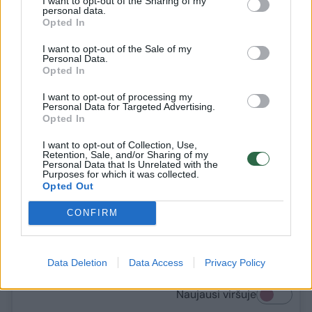
Tai praktiškai atėmė iš kitų pareigūnų
I want to opt-out of the Sharing of my
personal data.
galimybę priešintis represijų stiprinimui, kuris
Opted In
gali sumažinti visuomenės paramą V. Putinui.
I want to opt-out of the Sale of my
Personal Data.
Opted In
Sekite svarbiausias karo Ukrainoje naujienas
I want to opt-out of processing my
Personal Data for Targeted Advertising.
su
Lrytas
.​​​
Opted In
I want to opt-out of Collection, Use,
Retention, Sale, and/or Sharing of my
Personal Data that Is Unrelated with the
Purposes for which it was collected.
GYVAI
Opted Out
Karas Ukrainoje. Rugpjūčio 9-osios
CONFIRM
naujienos
Data Deletion
Data Access
Privacy Policy
Naujausi viršuje