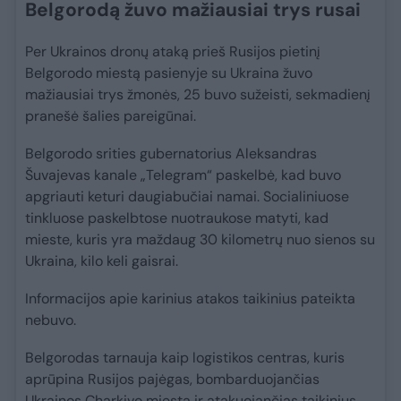
Belgorodą žuvo mažiausiai trys rusai
Per Ukrainos dronų ataką prieš Rusijos pietinį
Belgorodo miestą pasienyje su Ukraina žuvo
mažiausiai trys žmonės, 25 buvo sužeisti, sekmadienį
pranešė šalies pareigūnai.
Belgorodo srities gubernatorius Aleksandras
Šuvajevas kanale „Telegram“ paskelbė, kad buvo
apgriauti keturi daugiabučiai namai. Socialiniuose
tinkluose paskelbtose nuotraukose matyti, kad
mieste, kuris yra maždaug 30 kilometrų nuo sienos su
Ukraina, kilo keli gaisrai.
Informacijos apie karinius atakos taikinius pateikta
nebuvo.
Belgorodas tarnauja kaip logistikos centras, kuris
aprūpina Rusijos pajėgas, bombarduojančias
Ukrainos Charkivo miestą ir atakuojančias taikinius