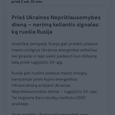
prieš 2 val. 32 min.
Prieš Ukrainos Nepriklausomybės
dieną – nerimą keliantis signalas:
ką ruošia Rusija
Analitikai perspėja: Rusija gali pradėti plataus
masto smūgius Ukrainos energetikai anksčiau
nei įprastai ir taip siekti padaryti kuo didesnę
žalą prieš rugpjūčio 24-ąją.
Rusija gali ruoštis plataus masto smūgių
kampanijai prieš Kyjivo energetikos
infrastruktūrą artėjant Ukrainos
Nepriklausomybės dienai – rugpjūčio 24-ajai.
Tai teigiama Karo studijų instituto (ISW)
analizėje.
Anot analitikų, Rusija gali panaudoti savo