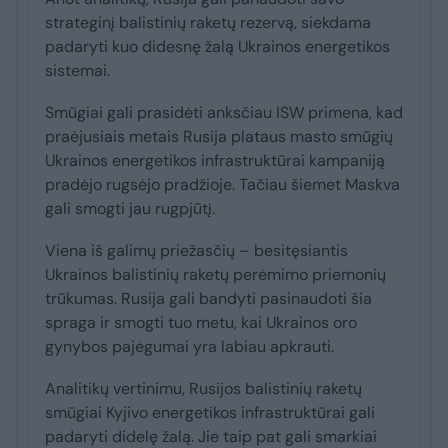
strateginį balistinių raketų rezervą, siekdama
padaryti kuo didesnę žalą Ukrainos energetikos
sistemai.
Smūgiai gali prasidėti anksčiau ISW primena, kad
praėjusiais metais Rusija plataus masto smūgių
Ukrainos energetikos infrastruktūrai kampaniją
pradėjo rugsėjo pradžioje. Tačiau šiemet Maskva
gali smogti jau rugpjūtį.
Viena iš galimų priežasčių – besitęsiantis
Ukrainos balistinių raketų perėmimo priemonių
trūkumas. Rusija gali bandyti pasinaudoti šia
spraga ir smogti tuo metu, kai Ukrainos oro
gynybos pajėgumai yra labiau apkrauti.
Analitikų vertinimu, Rusijos balistinių raketų
smūgiai Kyjivo energetikos infrastruktūrai gali
padaryti didelę žalą. Jie taip pat gali smarkiai