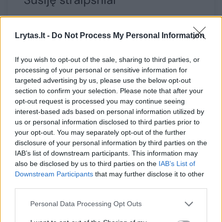
Lrytas.lt -
Do Not Process My Personal Information
If you wish to opt-out of the sale, sharing to third parties, or
processing of your personal or sensitive information for
targeted advertising by us, please use the below opt-out
→
section to confirm your selection. Please note that after your
opt-out request is processed you may continue seeing
interest-based ads based on personal information utilized by
us or personal information disclosed to third parties prior to
Šaltiniai: JAV išnaudojo
Ukrainos
your opt-out. You may separately opt-out of the further
„beveik visas“ tolimojo
keliantis
disclosure of your personal information by third parties on the
nuotolio raketas
(3)
slypi
(8)
IAB’s list of downstream participants. This information may
also be disclosed by us to third parties on the
IAB’s List of
Downstream Participants
that may further disclose it to other
third parties.
Personal Data Processing Opt Outs