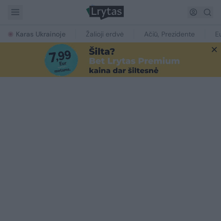
Karas Ukrainoje
Žalioji erdvė
Ačiū, Prezidente
E