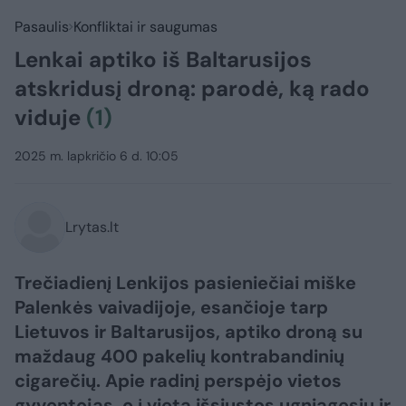
Pasaulis
Konfliktai ir saugumas
Lenkai aptiko iš Baltarusijos
atskridusį droną: parodė, ką rado
viduje
(1)
2025 m. lapkričio 6 d. 10:05
Lrytas.lt
Trečiadienį Lenkijos pasieniečiai miške
Palenkės vaivadijoje, esančioje tarp
Lietuvos ir Baltarusijos, aptiko droną su
maždaug 400 pakelių kontrabandinių
cigarečių. Apie radinį perspėjo vietos
gyventojas, o į vietą išsiųstos ugniagesių ir