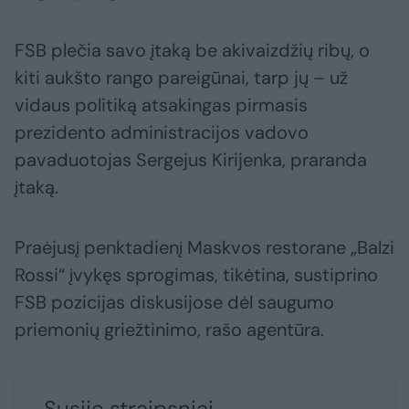
FSB plečia savo įtaką be akivaizdžių ribų, o
kiti aukšto rango pareigūnai, tarp jų – už
vidaus politiką atsakingas pirmasis
prezidento administracijos vadovo
pavaduotojas Sergejus Kirijenka, praranda
įtaką.
Praėjusį penktadienį Maskvos restorane „Balzi
Rossi“ įvykęs sprogimas, tikėtina, sustiprino
FSB pozicijas diskusijose dėl saugumo
priemonių griežtinimo, rašo agentūra.
Susiję straipsniai