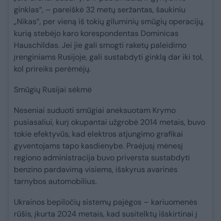
ginklas“, – pareiškė 32 metų seržantas, šaukiniu
„Nikas“, per vieną iš tokių giluminių smūgių operacijų,
kurią stebėjo karo korespondentas Dominicas
Hauschildas. Jei jie gali smogti raketų paleidimo
įrenginiams Rusijoje, gali sustabdyti ginklą dar iki tol,
kol prireiks perėmėjų.
Smūgių Rusijai sėkmė
Neseniai suduoti smūgiai aneksuotam Krymo
pusiasaliui, kurį okupantai užgrobė 2014 metais, buvo
tokie efektyvūs, kad elektros atjungimo grafikai
gyventojams tapo kasdienybe. Praėjusį mėnesį
regiono administracija buvo priversta sustabdyti
benzino pardavimą visiems, išskyrus avarinės
tarnybos automobilius.
Ukrainos bepiločių sistemų pajėgos – kariuomenės
rūšis, įkurta 2024 metais, kad susitelktų išskirtinai į