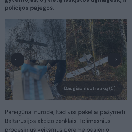
policijos pajėgos.
Daugiau nuotraukų (5)
Pareigūnai nurodė, kad visi pakeliai pažymėti
Baltarusijos akcizo ženklais. Tolimesnius
procesinius veiksmus perėmė pasienio