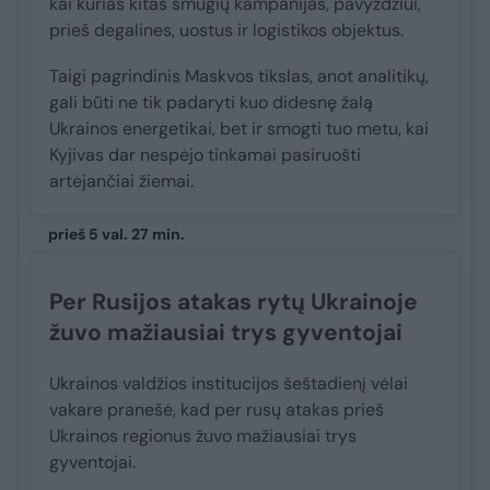
kai kurias kitas smūgių kampanijas, pavyzdžiui,
prieš degalines, uostus ir logistikos objektus.
Taigi pagrindinis Maskvos tikslas, anot analitikų,
gali būti ne tik padaryti kuo didesnę žalą
Ukrainos energetikai, bet ir smogti tuo metu, kai
Kyjivas dar nespėjo tinkamai pasiruošti
artėjančiai žiemai.
prieš 5 val. 27 min.
Per Rusijos atakas rytų Ukrainoje
žuvo mažiausiai trys gyventojai
Ukrainos valdžios institucijos šeštadienį vėlai
vakare pranešė, kad per rusų atakas prieš
Ukrainos regionus žuvo mažiausiai trys
gyventojai.