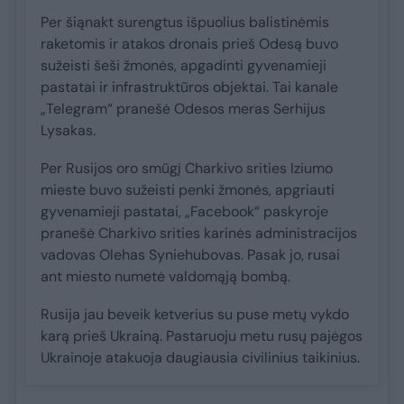
Per šiąnakt surengtus išpuolius balistinėmis
raketomis ir atakos dronais prieš Odesą buvo
sužeisti šeši žmonės, apgadinti gyvenamieji
pastatai ir infrastruktūros objektai. Tai kanale
„Telegram“ pranešė Odesos meras Serhijus
Lysakas.
Per Rusijos oro smūgį Charkivo srities Iziumo
mieste buvo sužeisti penki žmonės, apgriauti
gyvenamieji pastatai, „Facebook“ paskyroje
pranešė Charkivo srities karinės administracijos
vadovas Olehas Syniehubovas. Pasak jo, rusai
ant miesto numetė valdomąją bombą.
Rusija jau beveik ketverius su puse metų vykdo
karą prieš Ukrainą. Pastaruoju metu rusų pajėgos
Ukrainoje atakuoja daugiausia civilinius taikinius.