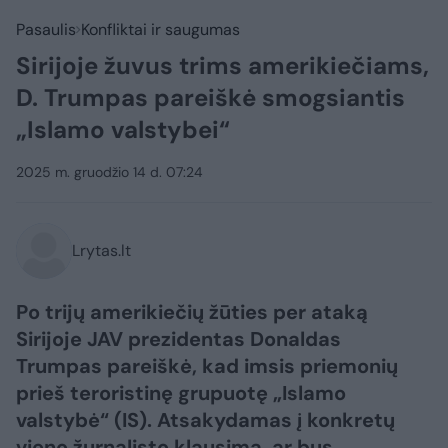
Pasaulis
Konfliktai ir saugumas
Sirijoje žuvus trims amerikiečiams,
D. Trumpas pareiškė smogsiantis
„Islamo valstybei“
2025 m. gruodžio 14 d. 07:24
Lrytas.lt
Po trijų amerikiečių žūties per ataką
Sirijoje JAV prezidentas Donaldas
Trumpas pareiškė, kad imsis priemonių
prieš teroristinę grupuotę „Islamo
valstybė“ (IS). Atsakydamas į konkretų
vieno žurnalisto klausimą, ar bus