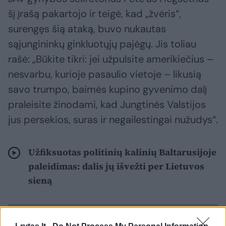
šį įrašą pakartojo ir teigė, kad „žvėris“,
surengęs šią ataką, buvo nukautas
sąjungininkų ginkluotųjų pajėgų. Jis toliau
rašė: „Būkite tikri: jei užpulsite amerikiečius –
nesvarbu, kurioje pasaulio vietoje – likusią
savo trumpo, baimės kupino gyvenimo dalį
praleisite žinodami, kad Jungtinės Valstijos
jus persekios, suras ir negailestingai nužudys“.
Užfiksuotas politinių kalinių Baltarusijoje
paleidimas: dalis jų išvežti per Lietuvos
sieną