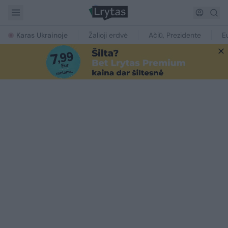
Karas Ukrainoje
Žalioji erdvė
Ačiū, Prezidente
E