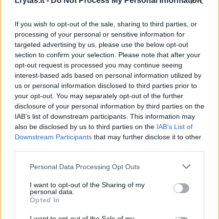
Lrytas.lt -
Do Not Process My Personal Information
If you wish to opt-out of the sale, sharing to third parties, or
processing of your personal or sensitive information for
targeted advertising by us, please use the below opt-out
section to confirm your selection. Please note that after your
opt-out request is processed you may continue seeing
interest-based ads based on personal information utilized by
us or personal information disclosed to third parties prior to
your opt-out. You may separately opt-out of the further
disclosure of your personal information by third parties on the
Pasak už regioną atsakingos JAV centrinės
IAB’s list of downstream participants. This information may
also be disclosed by us to third parties on the
IAB’s List of
vadavietės (Centcom), ataką surengė vienas
Downstream Participants
that may further disclose it to other
asmuo. Pentagono duomenimis, ji įvykdyta
third parties.
teritorijoje, kurios nekontroliuoja Sirijos
Personal Data Processing Opt Outs
prezidentas. Pirmieji požymiai rodo, kad
I want to opt-out of the Sharing of my
ataką surengė IS.
personal data.
Opted In
I want to opt-out of the Sale of my