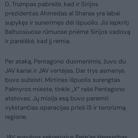
D. Trumpas pabrėžė, kad ir Sirijos
prezidentas Ahmedas al Sharaa yra labai
supykęs ir sunerimęs dėl išpuolio. Jis lapkritį
Baltuosiuose rūmuose priėmė Sirijos vadovą
ir pareiškė, kad jį remia.
Per ataką, Pentagono duomenimis, žuvo du
JAV kariai ir JAV vertėjas. Dar trys asmenys
buvo sužeisti. Mirtinas išpuolis surengtas
Palmyros mieste, tinkle „X“ rašė Pentagono
atstovas. Jų misija esą buvo paremti
vykstančias operacijas prieš IS ir terorizmą
regione.
JAV gynybos sekretorius Pete‘as Hegsethas