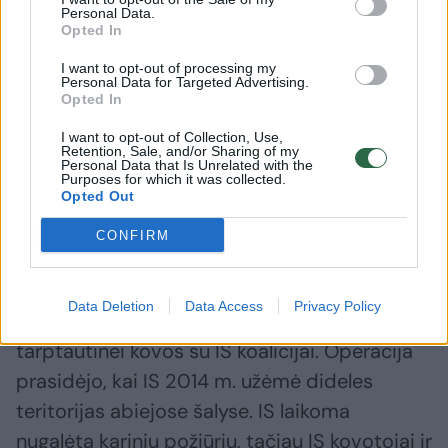
Sirijos valstybinė naujienų agentūra „Sana“
Personal Data.
Opted In
pranešė, kad JAV pajėgos Sirijoje pateko į
apšaudymą. Keli kariškiai esą per ataką netoli
I want to opt-out of processing my
Personal Data for Targeted Advertising.
senovinio Palmyros miesto buvo sužeisti.
Opted In
Nukentėjo ir du Sirijos pajėgų atstovai.
I want to opt-out of Collection, Use,
Retention, Sale, and/or Sharing of my
Personal Data that Is Unrelated with the
Purposes for which it was collected.
JAV sraigtasparnis nugabento sužeistuosius į
Opted Out
Tanfo karinę bazę netoli Sirijos sienos su
CONFIRM
Jordanija ir Iraku. Užpuolikas buvo nukautas.
Data Deletion
Data Access
Privacy Policy
JAV Sirijoje ir kaimyniniame Irake vadovauja
tarptautinei kovos su IS koalicijai. Operacija
prasidėjo, kai IS 2014 m. užėmė dideles
teritorijas abiejose šalyse. IS laikoma
nugalėta kariniu požiūriu, tačiau IS kovotojai ir