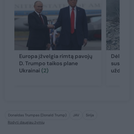
Europa įžvelgia rimtą pavojų
Dėl pasie
D. Trumpo taikos plane
susirėm
Ukrainai
(2)
uždarė s
Donaldas Trumpas (Donald Trump)
JAV
Sirija
Rodyti daugiau žymių