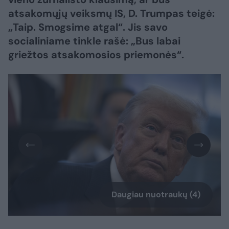
atsakomųjų veiksmų IS, D. Trumpas teigė:
„Taip. Smogsime atgal“. Jis savo
socialiniame tinkle rašė: „Bus labai
griežtos atsakomosios priemonės“.
Daugiau nuotraukų (4)