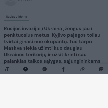
Nuolat pildoma
Rusijos invazijai į Ukrainą įžengus jau į
penktuosius metus, Kyjivo pajėgos toliau
tvirtai ginasi nuo okupantų. Tuo tarpu
Maskva siekia užimti kuo daugiau
Ukrainos teritorijų ir užsitikrinti sau
palankias taikos sąlygas, sąjungininkams
siekiant skubiai užbaigti karą.​​​​​​​​​​​​​​​​​​​​​​​​​​​