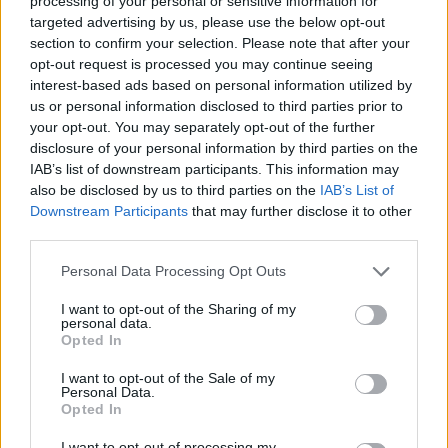
processing of your personal or sensitive information for
Pasaulis
Konfliktai ir saugumas
targeted advertising by us, please use the below opt-out
section to confirm your selection. Please note that after your
Karas Ukrainoje. Dėl „Patriot“
opt-out request is processed you may continue seeing
raketų – svarbi V. Zelenskio žinia
interest-based ads based on personal information utilized by
us or personal information disclosed to third parties prior to
(5)
your opt-out. You may separately opt-out of the further
disclosure of your personal information by third parties on the
2026 m. rugpjūčio 8 d. 05:16
IAB’s list of downstream participants. This information may
also be disclosed by us to third parties on the
IAB’s List of
Downstream Participants
that may further disclose it to other
third parties.
Lrytas.lt
Personal Data Processing Opt Outs
I want to opt-out of the Sharing of my
Nuolat pildoma
personal data.
Opted In
Rusijos invazijai į Ukrainą įžengus jau į
I want to opt-out of the Sale of my
penktuosius metus, Kyjivo pajėgos toliau
Personal Data.
Opted In
tvirtai ginasi nuo okupantų. Tuo tarpu
Maskva siekia užimti kuo daugiau
I want to opt-out of processing my