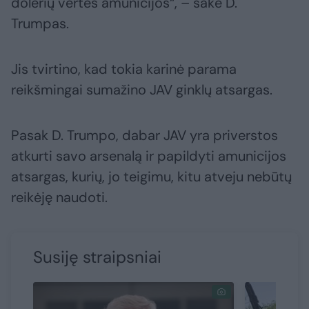
dolerių vertės amunicijos“, – sakė D.
Trumpas.
Jis tvirtino, kad tokia karinė parama
reikšmingai sumažino JAV ginklų atsargas.
Pasak D. Trumpo, dabar JAV yra priverstos
atkurti savo arsenalą ir papildyti amunicijos
atsargas, kurių, jo teigimu, kitu atveju nebūtų
reikėję naudoti.
Susiję straipsniai