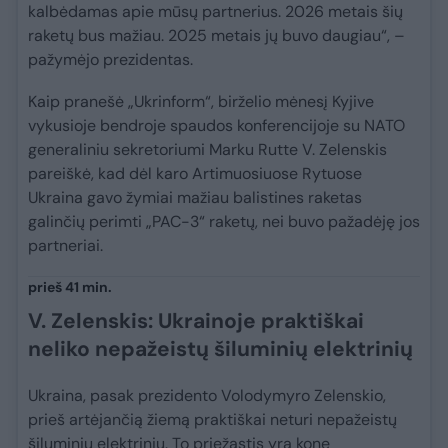
kalbėdamas apie mūsų partnerius. 2026 metais šių
raketų bus mažiau. 2025 metais jų buvo daugiau“, –
pažymėjo prezidentas.
Kaip pranešė „Ukrinform“, birželio mėnesį Kyjive
vykusioje bendroje spaudos konferencijoje su NATO
generaliniu sekretoriumi Marku Rutte V. Zelenskis
pareiškė, kad dėl karo Artimuosiuose Rytuose
Ukraina gavo žymiai mažiau balistines raketas
galinčių perimti „PAC-3“ raketų, nei buvo pažadėję jos
partneriai.
prieš 41 min.
V. Zelenskis: Ukrainoje praktiškai
neliko nepažeistų šiluminių elektrinių
Ukraina, pasak prezidento Volodymyro Zelenskio,
prieš artėjančią žiemą praktiškai neturi nepažeistų
šiluminių elektrinių. To priežastis yra kone