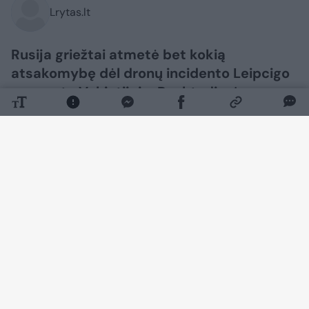
Lrytas.lt
Rusija griežtai atmetė bet kokią
atsakomybę dėl dronų incidento Leipcigo
oro uoste Vokietijoje. Penktadienį
išplatintame pareiškime Rusijos
ambasada Berlyne teigė esanti
„sunerimus dėl naujos antirusiškos
isterijos bangos Vokietijoje“.