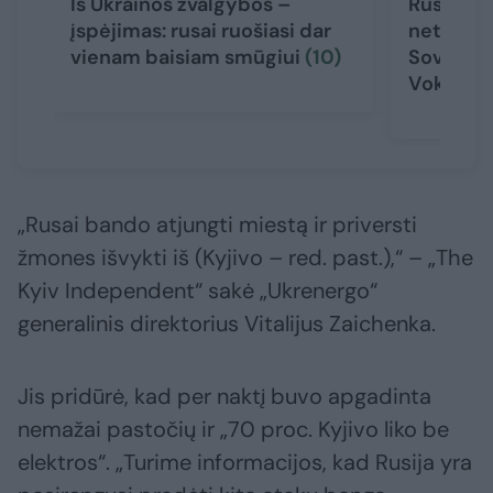
Iš Ukrainos žvalgybos –
Rusijos k
įspėjimas: rusai ruošiasi dar
netrukus 
vienam baisiam smūgiui
(10)
Sovietų 
Vokietij
„Rusai bando atjungti miestą ir priversti
žmones išvykti iš (Kyjivo – red. past.),“ – „The
Kyiv Independent“ sakė „Ukrenergo“
generalinis direktorius Vitalijus Zaichenka.
Jis pridūrė, kad per naktį buvo apgadinta
nemažai pastočių ir „70 proc. Kyjivo liko be
elektros“. „Turime informacijos, kad Rusija yra