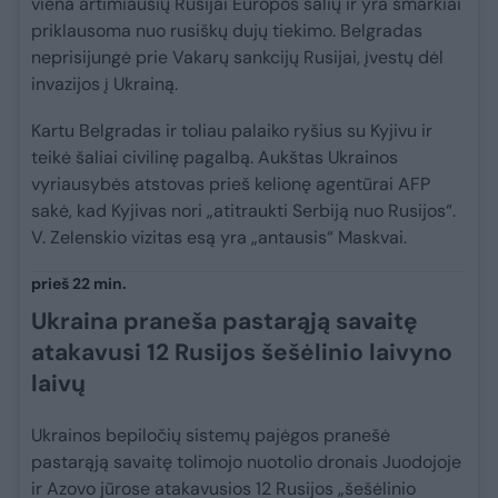
viena artimiausių Rusijai Europos šalių ir yra smarkiai
priklausoma nuo rusiškų dujų tiekimo. Belgradas
neprisijungė prie Vakarų sankcijų Rusijai, įvestų dėl
invazijos į Ukrainą.
Kartu Belgradas ir toliau palaiko ryšius su Kyjivu ir
teikė šaliai civilinę pagalbą. Aukštas Ukrainos
vyriausybės atstovas prieš kelionę agentūrai AFP
sakė, kad Kyjivas nori „atitraukti Serbiją nuo Rusijos“.
V. Zelenskio vizitas esą yra „antausis“ Maskvai.
prieš 22 min.
Ukraina praneša pastarąją savaitę
atakavusi 12 Rusijos šešėlinio laivyno
laivų
Ukrainos bepiločių sistemų pajėgos pranešė
pastarąją savaitę tolimojo nuotolio dronais Juodojoje
ir Azovo jūrose atakavusios 12 Rusijos „šešėlinio