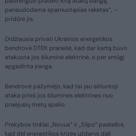
pasirengusi pradėti kitą atakų bangą,
panaudodama sparnuotąsias raketas“, –
pridūrė jis.
Didžiausia privati Ukrainos energetikos
bendrovė DTEK pranešė, kad dar kartą buvo
atakuota jos šiluminė elektrinė, o per smūgį
apgadinta įranga.
Bendrovė pažymėjo, kad tai jau aštuntoji
ataka prieš jos šilumines elektrines nuo
praėjusių metų spalio.
Prekybos tinklai „Novus“ ir „Silpo“ paskelbė,
kad dėl energetikos krizės uždarys dalį