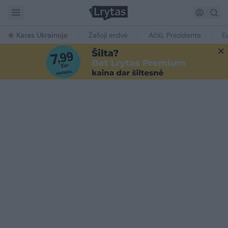
Karas Ukrainoje
Žalioji erdvė
Ačiū, Prezidente
E