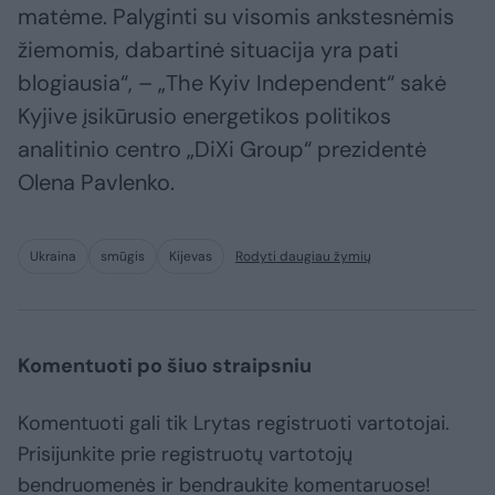
matėme. Palyginti su visomis ankstesnėmis
žiemomis, dabartinė situacija yra pati
blogiausia“, – „The Kyiv Independent“ sakė
Kyjive įsikūrusio energetikos politikos
analitinio centro „DiXi Group“ prezidentė
Olena Pavlenko.
Ukraina
smūgis
Kijevas
Rodyti daugiau žymių
Komentuoti po šiuo straipsniu
Komentuoti gali tik Lrytas registruoti vartotojai.
Prisijunkite prie registruotų vartotojų
bendruomenės ir bendraukite komentaruose!