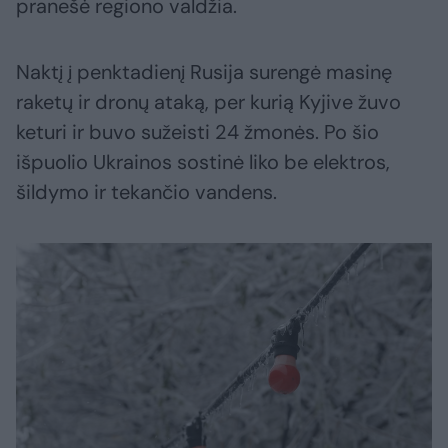
pranešė regiono valdžia.
Naktį į penktadienį Rusija surengė masinę
raketų ir dronų ataką, per kurią Kyjive žuvo
keturi ir buvo sužeisti 24 žmonės. Po šio
išpuolio Ukrainos sostinė liko be elektros,
šildymo ir tekančio vandens.