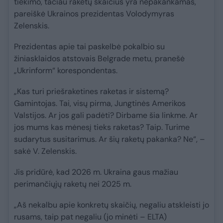
tiekimo, tačiau raketų skaičius yra nepakankamas,
pareiškė Ukrainos prezidentas Volodymyras
Zelenskis.
Prezidentas apie tai paskelbė pokalbio su
žiniasklaidos atstovais Belgrade metu, pranešė
„Ukrinform“ korespondentas.
„Kas turi priešraketines raketas ir sistemą?
Gamintojas. Tai, visų pirma, Jungtinės Amerikos
Valstijos. Ar jos gali padėti? Dirbame šia linkme. Ar
jos mums kas mėnesį tieks raketas? Taip. Turime
sudarytus susitarimus. Ar šių raketų pakanka? Ne“, –
sakė V. Zelenskis.
Jis pridūrė, kad 2026 m. Ukraina gaus mažiau
perimančiųjų raketų nei 2025 m.
„Aš nekalbu apie konkretų skaičių, negaliu atskleisti jo
rusams, taip pat negaliu (jo minėti – ELTA)