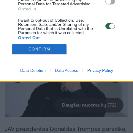
Personal Data for Targeted Advertising.
Ukrainos teritorijų ir užsitikrinti sau
Opted In
palankias taikos sąlygas, sąjungininkams
I want to opt-out of Collection, Use,
siekiant skubiai užbaigti karą.​​​​​​​​​​​​​​​​​​​​​​​​​​​
Retention, Sale, and/or Sharing of my
Personal Data that Is Unrelated with the
Purposes for which it was collected.
Opted Out
CONFIRM
Data Deletion
Data Access
Privacy Policy
Daugiau nuotraukų (72)
JAV prezidentas Donaldas Trumpas pareiškė,