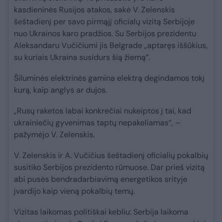
kasdieninės Rusijos atakos, sakė V. Zelenskis
šeštadienį per savo pirmąjį oficialų vizitą Serbijoje
nuo Ukrainos karo pradžios. Su Serbijos prezidentu
Aleksandaru Vučičiumi jis Belgrade „aptaręs iššūkius,
su kuriais Ukraina susidurs šią žiemą“.
Šiluminės elektrinės gamina elektrą degindamos tokį
kurą, kaip anglys ar dujos.
„Rusų raketos labai konkrečiai nukeiptos į tai, kad
ukrainiečių gyvenimas taptų nepakeliamas“, –
pažymėjo V. Zelenskis.
V. Zelenskis ir A. Vučičius šeštadienį oficialių pokalbių
susitiko Serbijos prezidento rūmuose. Dar prieš vizitą
abi pusės bendradarbiavimą energetikos srityje
įvardijo kaip vieną pokalbių temų.
Vizitas laikomas politiškai kebliu: Serbija laikoma