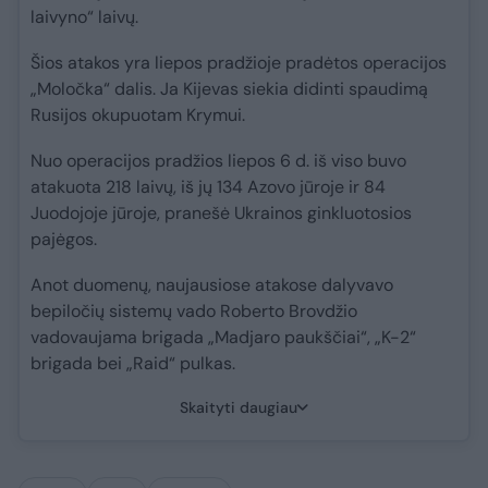
laivyno“ laivų.
Šios atakos yra liepos pradžioje pradėtos operacijos
„Moločka“ dalis. Ja Kijevas siekia didinti spaudimą
Rusijos okupuotam Krymui.
Nuo operacijos pradžios liepos 6 d. iš viso buvo
atakuota 218 laivų, iš jų 134 Azovo jūroje ir 84
Juodojoje jūroje, pranešė Ukrainos ginkluotosios
pajėgos.
Anot duomenų, naujausiose atakose dalyvavo
bepiločių sistemų vado Roberto Brovdžio
vadovaujama brigada „Madjaro paukščiai“, „K-2“
brigada bei „Raid“ pulkas.
Skaityti daugiau