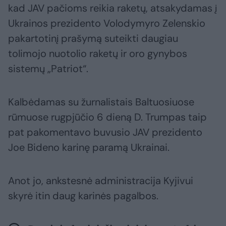
kad JAV pačioms reikia raketų, atsakydamas į
Ukrainos prezidento Volodymyro Zelenskio
pakartotinį prašymą suteikti daugiau
tolimojo nuotolio raketų ir oro gynybos
sistemų „Patriot“.
Kalbėdamas su žurnalistais Baltuosiuose
rūmuose rugpjūčio 6 dieną D. Trumpas taip
pat pakomentavo buvusio JAV prezidento
Joe Bideno karinę paramą Ukrainai.
Anot jo, ankstesnė administracija Kyjivui
skyrė itin daug karinės pagalbos.