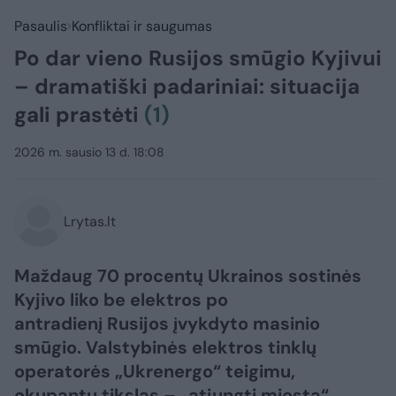
Pasaulis
Konfliktai ir saugumas
Po dar vieno Rusijos smūgio Kyjivui
– dramatiški padariniai: situacija
gali prastėti
(1)
2026 m. sausio 13 d. 18:08
Lrytas.lt
Maždaug 70 procentų Ukrainos sostinės
Kyjivo liko be elektros po
antradienį Rusijos įvykdyto masinio
smūgio. Valstybinės elektros tinklų
operatorės „Ukrenergo“ teigimu,
okupantų tikslas – „atjungti miestą“.