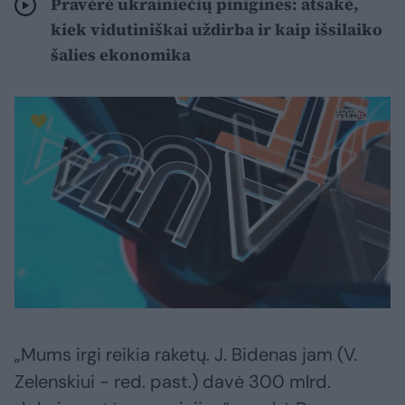
Pravėrė ukrainiečių pinigines: atsakė,
kiek vidutiniškai uždirba ir kaip išsilaiko
šalies ekonomika
„Mums irgi reikia raketų. J. Bidenas jam (V.
Zelenskiui - red. past.) davė 300 mlrd.