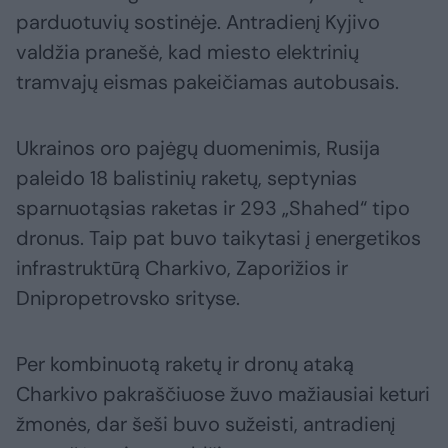
parduotuvių sostinėje. Antradienį Kyjivo
valdžia pranešė, kad miesto elektrinių
tramvajų eismas pakeičiamas autobusais.
Ukrainos oro pajėgų duomenimis, Rusija
paleido 18 balistinių raketų, septynias
sparnuotąsias raketas ir 293 „Shahed“ tipo
dronus. Taip pat buvo taikytasi į energetikos
infrastruktūrą Charkivo, Zaporižios ir
Dnipropetrovsko srityse.
Per kombinuotą raketų ir dronų ataką
Charkivo pakraščiuose žuvo mažiausiai keturi
žmonės, dar šeši buvo sužeisti, antradienį