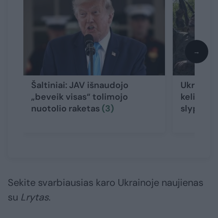
→
Šaltiniai: JAV išnaudojo
Ukrainos
„beveik visas“ tolimojo
keliantis
nuotolio raketas
(3)
slypi
(8)
Sekite svarbiausias karo Ukrainoje naujienas
su
Lrytas
.​​​