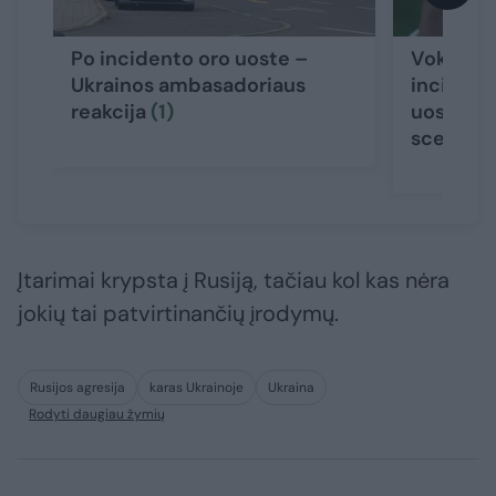
Po incidento oro uoste –
Vokietijo
Ukrainos ambasadoriaus
incident
reakcija
(1)
uoste – 
scenarij
Įtarimai krypsta į Rusiją, tačiau kol kas nėra
jokių tai patvirtinančių įrodymų.
Rusijos agresija
karas Ukrainoje
Ukraina
Rodyti daugiau žymių