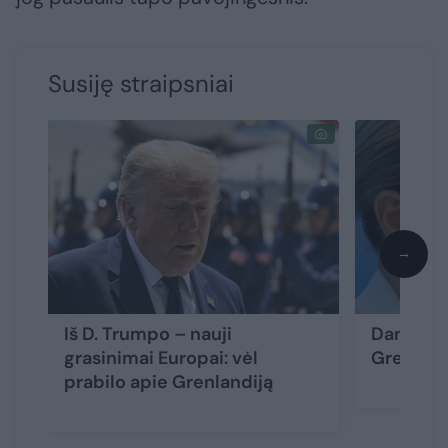
Susiję straipsniai
→
Iš D. Trumpo – nauji
Danijos 
grasinimai Europai: vėl
Grenlan
prabilo apie Grenlandiją