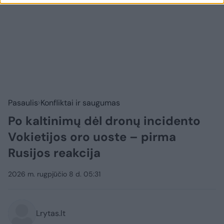
Pasaulis
Konfliktai ir saugumas
Po kaltinimų dėl dronų incidento
Vokietijos oro uoste – pirma
Rusijos reakcija
2026 m. rugpjūčio 8 d. 05:31
Lrytas.lt