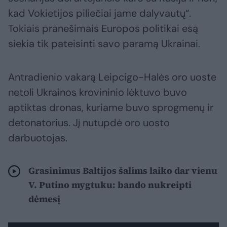
kad Vokietijos piliečiai jame dalyvautų“.
Tokiais pranešimais Europos politikai esą
siekia tik pateisinti savo paramą Ukrainai.
Antradienio vakarą Leipcigo-Halės oro uoste
netoli Ukrainos krovininio lėktuvo buvo
aptiktas dronas, kuriame buvo sprogmenų ir
detonatorius. Jį nutupdė oro uosto
darbuotojas.
Grasinimus Baltijos šalims laiko dar vienu
V. Putino mygtuku: bando nukreipti
dėmesį