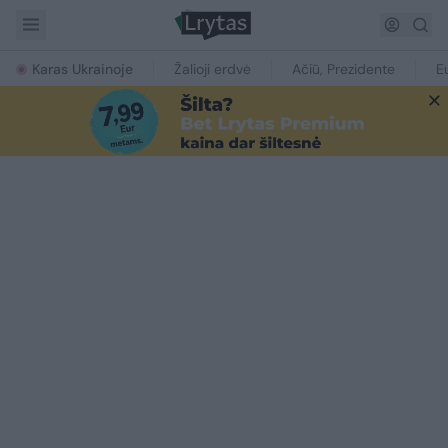
Karas Ukrainoje
Žalioji erdvė
Ačiū, Prezidente
E