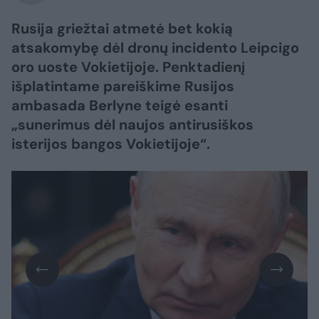
Rusija griežtai atmetė bet kokią
atsakomybę dėl dronų incidento Leipcigo
oro uoste Vokietijoje. Penktadienį
išplatintame pareiškime Rusijos
ambasada Berlyne teigė esanti
„sunerimus dėl naujos antirusiškos
isterijos bangos Vokietijoje“.