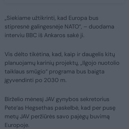
„Siekiame užtikrinti, kad Europa bus
stipresnė galingesnėje NATO“, – duodama
interviu BBC iš Ankaros sakė ji.
Vis dėlto tikėtina, kad, kaip ir daugelis kitų
planuojamų karinių projektų, „Ilgojo nuotolio
taiklaus smūgio“ programa bus baigta
įgyvendinti po 2030 m.
Birželio mėnesį JAV gynybos sekretorius
Pete‘as Hegsethas paskelbė, kad per pusę
metų JAV peržiūrės savo pajėgų buvimą
Europoje.