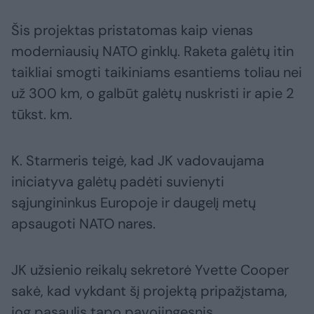
Šis projektas pristatomas kaip vienas
moderniausių NATO ginklų. Raketa galėtų itin
taikliai smogti taikiniams esantiems toliau nei
už 300 km, o galbūt galėtų nuskristi ir apie 2
tūkst. km.
K. Starmeris teigė, kad JK vadovaujama
iniciatyva galėtų padėti suvienyti
sąjungininkus Europoje ir daugelį metų
apsaugoti NATO nares.
JK užsienio reikalų sekretorė Yvette Cooper
sakė, kad vykdant šį projektą pripažįstama,
jog pasaulis tapo pavojingesnis.