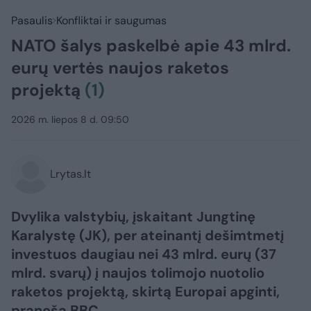
Pasaulis
Konfliktai ir saugumas
NATO šalys paskelbė apie 43 mlrd.
eurų vertės naujos raketos
projektą
(1)
2026 m. liepos 8 d. 09:50
Lrytas.lt
Dvylika valstybių, įskaitant Jungtinę
Karalystę (JK), per ateinantį dešimtmetį
investuos daugiau nei 43 mlrd. eurų (37
mlrd. svarų) į naujos tolimojo nuotolio
raketos projektą, skirtą Europai apginti,
praneša BBC.