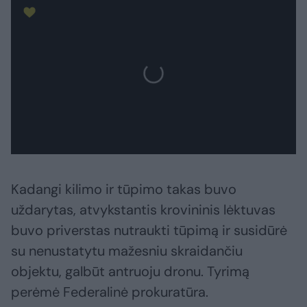
Kadangi kilimo ir tūpimo takas buvo
uždarytas, atvykstantis krovininis lėktuvas
buvo priverstas nutraukti tūpimą ir susidūrė
su nenustatytu mažesniu skraidančiu
objektu, galbūt antruoju dronu. Tyrimą
perėmė Federalinė prokuratūra.