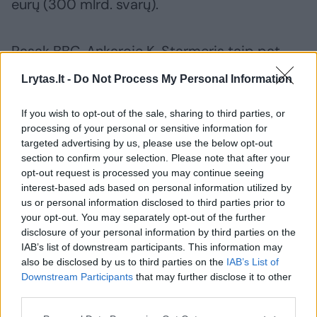
eurų (300 mlrd. svarų).
Pasak BBC, Ankaroje K. Starmeris taip pat
turėtų pabrėžti Rusijos keliamą grėsmę
Lrytas.lt -
Do Not Process My Personal Information
Jungtinei Karalystei ir NATO.
If you wish to opt-out of the sale, sharing to third parties, or
processing of your personal or sensitive information for
JK vyriausybė paskelbė, kad per
targeted advertising by us, please use the below opt-out
section to confirm your selection. Please note that after your
pastaruosius dvejus metus NATO naikintuvai
opt-out request is processed you may continue seeing
daugiau nei 700 kartų kilo atpažinti prie
interest-based ads based on personal information utilized by
šalies oro erdvės priartėjančių Rusijos karo
us or personal information disclosed to third parties prior to
your opt-out. You may separately opt-out of the further
lėktuvų, o Rusijos kariuomenės aktyvumas
disclosure of your personal information by third parties on the
prie JK vandenų padidėjo 30 proc.
IAB’s list of downstream participants. This information may
also be disclosed by us to third parties on the
IAB’s List of
Downstream Participants
that may further disclose it to other
third parties.
NATO (Šiaurės Atlanto Sutarties Organizacija)
JAV