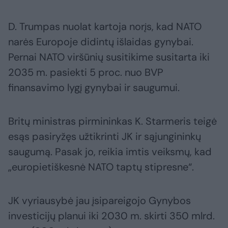
D. Trumpas nuolat kartoja norįs, kad NATO
narės Europoje didintų išlaidas gynybai.
Pernai NATO viršūnių susitikime susitarta iki
2035 m. pasiekti 5 proc. nuo BVP
finansavimo lygį gynybai ir saugumui.
Britų ministras pirmininkas K. Starmeris teigė
esąs pasiryžęs užtikrinti JK ir sąjungininkų
saugumą. Pasak jo, reikia imtis veiksmų, kad
„europietiškesnė NATO taptų stipresne“.
JK vyriausybė jau įsipareigojo Gynybos
investicijų planui iki 2030 m. skirti 350 mlrd.