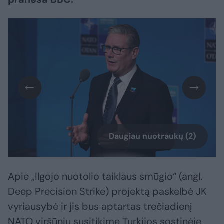
Daugiau nuotraukų (2)
Apie „Ilgojo nuotolio taiklaus smūgio“ (angl.
Deep Precision Strike) projektą paskelbė JK
vyriausybė ir jis bus aptartas trečiadienį
NATO viršūnių susitikime Turkijos sostinėje