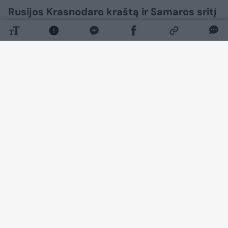
Rusijos Krasnodaro kraštą ir Samaros sritį
naktį į rugpjūčio 8 d. atakavo Ukrainos
dronai. Kaip praneša Ukrainos žiniasklaida,
dėl to dviejose naftos perdirbimo
gamyklose kilo didžiuliai gaisrai.
Daugiau nuotraukų (3)