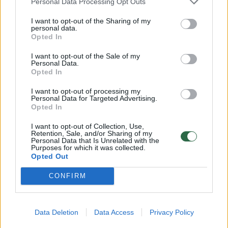
Personal Data Processing Opt Outs
I want to opt-out of the Sharing of my
personal data.
Komentuoti po šiuo straipsniu
Opted In
I want to opt-out of the Sale of my
Komentuoti gali tik Lrytas registruoti vartotojai.
Personal Data.
Opted In
Prisijunkite prie registruotų vartotojų
bendruomenės ir bendraukite komentaruose!
I want to opt-out of processing my
Personal Data for Targeted Advertising.
Opted In
Rodyti komentarus
I want to opt-out of Collection, Use,
Retention, Sale, and/or Sharing of my
Personal Data that Is Unrelated with the
Purposes for which it was collected.
Prisijungti komentatoriams
Opted Out
CONFIRM
Data Deletion
Data Access
Privacy Policy