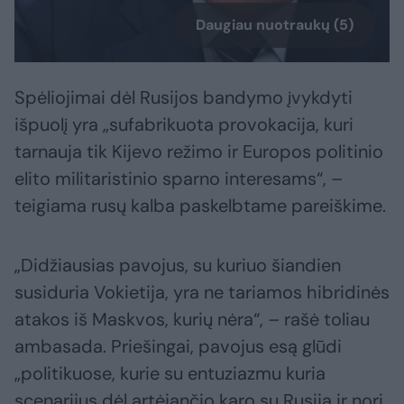
Daugiau nuotraukų (5)
Spėliojimai dėl Rusijos bandymo įvykdyti
išpuolį yra „sufabrikuota provokacija, kuri
tarnauja tik Kijevo režimo ir Europos politinio
elito militaristinio sparno interesams“, –
teigiama rusų kalba paskelbtame pareiškime.
„Didžiausias pavojus, su kuriuo šiandien
susiduria Vokietija, yra ne tariamos hibridinės
atakos iš Maskvos, kurių nėra“, – rašė toliau
ambasada. Priešingai, pavojus esą glūdi
„politikuose, kurie su entuziazmu kuria
scenarijus dėl artėjančio karo su Rusija ir nori,