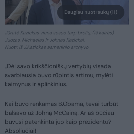
Daugiau nuotraukų (11)
Jūratė Kazickas viena sesuo tarp brolių: (iš kairės)
Juozas, Michaelas ir Johnas Kazickai.
Nuotr. iš J.Kazickas asmeninio archyvo
„Dėl savo krikščioniškų vertybių visada
svarbiausia buvo rūpintis artimu, mylėti
kaimynus ir aplinkinius.
Kai buvo renkamas B.Obama, tėvai turbūt
balsavo už Johną McCainą. Ar aš būčiau
buvusi patenkinta juo kaip prezidentu?
Absoliučiai!