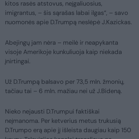
kitos rasės atstovus, neįgaliuosius,
imigrantus, – šis sąrašas labai ilgas“, – savo
nuomonės apie D.Trumpą neslėpė J.Kazickas.
Abejingų jam nėra – meilė ir neapykanta
visoje Amerikoje kunkuliuoja kaip niekada
įnirtingai.
Už D.Trumpą balsavo per 73,5 mln. žmonių,
tačiau tai – 6 mln. mažiau nei už J.Bideną.
Nieko nejausti D.Trumpui faktiškai
neįmanoma. Per ketverius metus trukusią
D.Trumpo erą apie jį išleista daugiau kaip 150