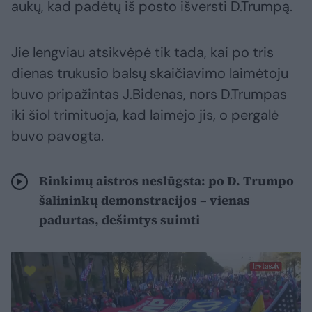
aukų, kad padėtų iš posto išversti D.Trumpą.
Jie lengviau atsikvėpė tik tada, kai po tris
dienas trukusio balsų skaičiavimo laimėtoju
buvo pripažintas J.Bidenas, nors D.Trumpas
iki šiol trimituoja, kad laimėjo jis, o pergalė
buvo pavogta.
Rinkimų aistros neslūgsta: po D. Trumpo
šalininkų demonstracijos – vienas
padurtas, dešimtys suimti