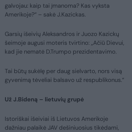
galvojau: kaip tai įmanoma? Kas vyksta
Amerikoje?“ – sakė J.Kazickas.
Garsių išeivių Aleksandros ir Juozo Kazickų
šeimoje augusi moteris tvirtino: „Ačiū Dievui,
kad jie nematė D.Trumpo prezidentavimo.
Tai būtų sukėlę per daug sielvarto, nors visą
gyvenimą tėveliai balsavo už respublikonus.“
Už J.Bideną – lietuvių grupė
Istoriškai išeiviai iš Lietuvos Amerikoje
dažniau palaikė JAV dešiniuosius tikėdami,