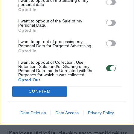
I want to opt-out of the Sharing of my
imsis mokesčių, atlyginimų ir socialinės
personal data.
Opted In
gerovės reformų, naudingų vidurinei klasei
stiprinti, – rašė Amerikos lietuvių aktyvistai
I want to opt-out of the Sale of my
Personal Data.
savo viešame atsakyme. – Mes nesame
Opted In
pakeliui į socializmą su J.Bidenu, bet su
I want to opt-out of processing my
Personal Data for Targeted Advertising.
D.Trumpu virstame bananine respublika,
Opted In
kurioje svarbiausių institucijų vadovai ištikimi
I want to opt-out of Collection, Use,
prezidentui, užuot dirbę Amerikos žmonėms.
Retention, Sale, and/or Sharing of my
Personal Data that Is Unrelated with the
Mūsų šalis tolsta nuo teisinės valstybės ir
Purposes for which it was collected.
Opted Out
valdžių padalijimo principų, nors tai visada
CONFIRM
buvo demokratijos garantas.“
Gyveno netoli demokrato
Data Deletion
Data Access
Privacy Policy
J.Kazickas išdidžiai dėvėjo savo marškinėlius