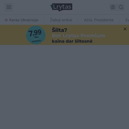
Karas Ukrainoje
Žalioji erdvė
Ačiū, Prezidente
E