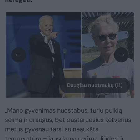
Daugiau nuotraukų (11)
„Mano gyvenimas nuostabus, turiu puikią
šeimą ir draugus, bet pastaruosius ketverius
metus gyvenau tarsi su neaukšta
temperatūra – jausdama nerimą, liūdesį ir