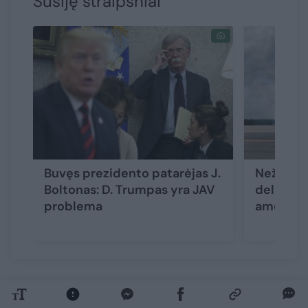
Susiję straipsniai
Buvęs prezidento patarėjas J.
Nežinom
Boltonas: D. Trumpas yra JAV
delsimas
problema
amerikie
Nori ištiesti ranką kitiems