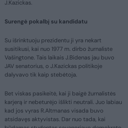
J.Kazickas.
Surengė pokalbį su kandidatu
Su išrinktuoju prezidentu ji yra nekart
susitikusi, kai nuo 1977 m. dirbo žurnaliste
Vašingtone. Tais laikais J.Bidenas jau buvo
JAV senatorius, o J.Kazickas politikoje
dalyvavo tik kaip stebėtoja.
Bet viskas pasikeitė, kai ji baigė žurnalistės
karjerą ir nebeturėjo išlikti neutrali. Juo labiau
kad jos vyras R.Altmanas visada buvo
atsidavęs aktyvistas. Dar nuo tada, kai
būdamas studentas savanoriavo demokrato