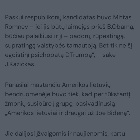
Paskui respublikonų kandidatas buvo Mittas
Romney – jei jis būtų laimėjęs prieš B.Obamą,
būčiau palaikiusi ir jį – padorų, rūpestingą,
supratingą valstybės tarnautoją. Bet tik ne šį
egoistinį psichopatą D.Trumpą“, – sakė
J.Kazickas.
Panašiai mąstančių Amerikos lietuvių
bendruomenėje buvo tiek, kad per tūkstantį
žmonių susibūrė į grupę, pasivadinusią
„Amerikos lietuviai ir draugai už Joe Bideną“.
Jie dalijosi įžvalgomis ir naujienomis, kartu