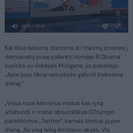
Kai likus kelioms dienoms iki rinkimų žmones į
demokratų pusę palenkti norėjęs B.Obama
susitiko su rinkėjais Mičigane, jis pažadėjo:
„Apie juos tikrai neturėsite galvoti kiekvieną
dieną.“
„Visus tuos ketverius metus kas rytą
atsibundi ir matai absurdiškus D.Trumpo
pareiškimus „Twitter“, kartais šimtus jų per
dieną. Jis visą laiką šmėžavo akyse. Vis