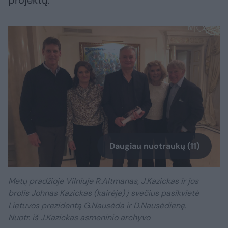
projektų.
Daugiau nuotraukų (11)
Metų pradžioje Vilniuje R.Altmanas, J.Kazickas ir jos
brolis Johnas Kazickas (kairėje) į svečius pasikvietė
Lietuvos prezidentą G.Nausėda ir D.Nausėdienę.
Nuotr. iš J.Kazickas asmeninio archyvo