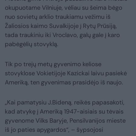
okupuotame Vilniuje, vėliau su šeima bėgo
nuo sovietų arklio traukiamu vežimu iš
Žaliosios kaimo Suvalkijoje į Rytų Prūsiją,
tada traukiniu iki Vroclavo, galų gale į karo
pabėgėlių stovyklą.
Tik po trejų metų gyvenimo keliose
stovyklose Vokietijoje Kazickai laivu pasiekė
Ameriką, ten gyvenimas prasidėjo iš naujo.
„Kai pamatysiu J.Bideną, reikės papasakoti,
kad atvykę į Ameriką 1947-aisiais su tėvais
gyvenome Vilks Baryje, Pensilvanijos mieste
iš jo paties apygardos“, – šypsojosi