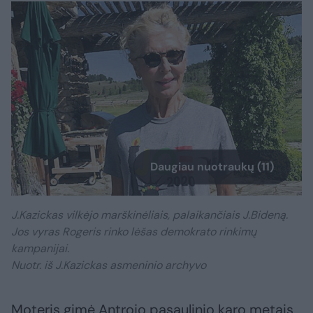
Daugiau nuotraukų (11)
J.Kazickas vilkėjo marškinėliais, palaikančiais J.Bideną.
Jos vyras Rogeris rinko lėšas demokrato rinkimų
kampanijai.
Nuotr. iš J.Kazickas asmeninio archyvo
Moteris gimė Antrojo pasaulinio karo metais