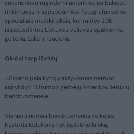
savanoriavo ragindami amerikiečius balsuoti
rinkimuose ir šypsodamiesi fotografavosi su
specialiais marškinėliais, kur raidės JOE
išspausdintos Lietuvos vėliavos spalvomis:
geltona, žalia ir raudona.
Ginčai tarp išeivių
J.Bideno palaikytojų aktyvizmas netruko
supykdyti D.Trumpo gerbėjų Amerikos lietuvių
bendruomenėje.
Vienas žinomas bendruomenės veikėjas
Kęstutis Eidukonis net išplatino laišką,
kuriame aiškino, kaip susijaudino dėl to, kad