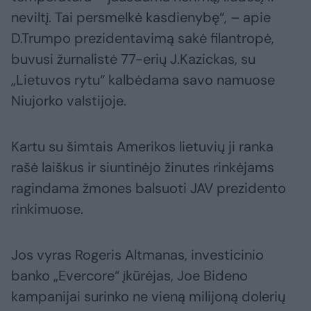
neviltį. Tai persmelkė kasdienybę“, – apie
D.Trumpo prezidentavimą sakė filantropė,
buvusi žurnalistė 77-erių J.Kazickas, su
„Lietuvos rytu“ kalbėdama savo namuose
Niujorko valstijoje.
Kartu su šimtais Amerikos lietuvių ji ranka
rašė laiškus ir siuntinėjo žinutes rinkėjams
ragindama žmones balsuoti JAV prezidento
rinkimuose.
Jos vyras Rogeris Altmanas, investicinio
banko „Evercore“ įkūrėjas, Joe Bideno
kampanijai surinko ne vieną milijoną dolerių