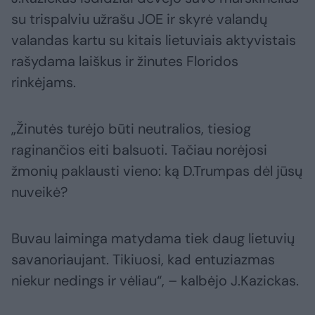
su trispalviu užrašu JOE ir skyrė valandų
valandas kartu su kitais lietuviais aktyvistais
rašydama laiškus ir žinutes Floridos
rinkėjams.
„Žinutės turėjo būti neutralios, tiesiog
raginančios eiti balsuoti. Tačiau norėjosi
žmonių paklausti vieno: ką D.Trumpas dėl jūsų
nuveikė?
Buvau laiminga matydama tiek daug lietuvių
savanoriaujant. Tikiuosi, kad entuziazmas
niekur nedings ir vėliau“, – kalbėjo J.Kazickas.