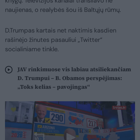
knygų. Televizijos kanalai transliavo ne
naujienas, o realybės šou iš Baltųjų rūmų.
D.Trumpas kartais net naktimis kasdien
rašinėjo žinutes pasauliui „Twitter“
socialiniame tinkle.
JAV rinkimuose vis labiau atsiliekančiam
D. Trumpui – B. Obamos perspėjimas:
„Toks kelias – pavojingas“