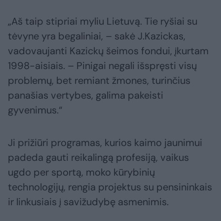
„Aš taip stipriai myliu Lietuvą. Tie ryšiai su
tėvyne yra begaliniai, – sakė J.Kazickas,
vadovaujanti Kazickų šeimos fondui, įkurtam
1998-aisiais. – Pinigai negali išspręsti visų
problemų, bet remiant žmones, turinčius
panašias vertybes, galima pakeisti
gyvenimus.“
Ji prižiūri programas, kurios kaimo jaunimui
padeda gauti reikalingą profesiją, vaikus
ugdo per sportą, moko kūrybinių
technologijų, rengia projektus su pensininkais
ir linkusiais į savižudybę asmenimis.