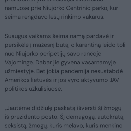
namuose prie Niujorko Centrinio parko, kur
šeima rengdavo lėšų rinkimo vakarus.
Suaugus vaikams šeima namą pardavė ir
persikėlė į mažesnį butą, o karantiną leido toli
nuo Niujorko peripetijų savo rančoje
Vajominge. Dabar jie gyvena vasarnamyje
užmiestyje. Bet jokia pandemija nesustabdė
Amerikos lietuvės ir jos vyro aktyvumo JAV
politikos užkulisiuose.
„Jautėme didžiulę paskatą išversti šį žmogų
iš prezidento posto. Šį demagogą, autokratą,
seksistą, žmogų, kuris melavo, kuris menkino