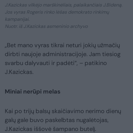
J.Kazickas vilkėjo marškinėliais, palaikančiais J.Bideną.
Jos vyras Rogeris rinko lėšas demokrato rinkimų
kampanijai.
Nuotr. iš J.Kazickas asmeninio archyvo
„Bet mano vyras tikrai neturi jokių užmačių
dirbti naujoje administracijoje. Jam tiesiog
svarbu dalyvauti ir padėti“, – patikino
J.Kazickas.
Miniai nerūpi melas
Kai po trijų balsų skaičiavimo nerimo dienų
galų gale buvo paskelbtas nugalėtojas,
J.Kazickas iššovė šampano butelį.