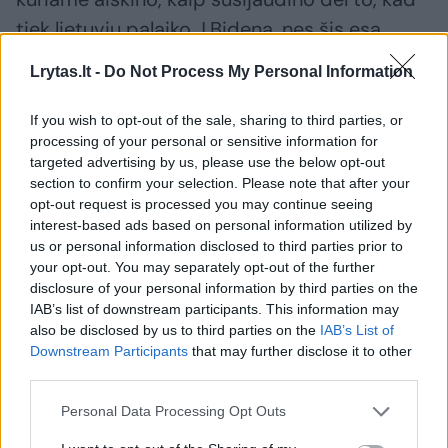
tiek lietuvių palaiko J.Bideną, nes šis esą
„kažkada buvo Lietuvos draugas, tačiau
Lrytas.lt -
Do Not Process My Personal Information
dabar – nesąmoningai draugauja su Kinija,
Rusija ir Iranu“.
If you wish to opt-out of the sale, sharing to third parties, or
processing of your personal or sensitive information for
targeted advertising by us, please use the below opt-out
J.Bideno rėmėjų grupė netruko atsakyti
section to confirm your selection. Please note that after your
opt-out request is processed you may continue seeing
ilgiausiu laišku – atrėmė kiekvieną
interest-based ads based on personal information utilized by
K.Eidukonio argumentą.
us or personal information disclosed to third parties prior to
your opt-out. You may separately opt-out of the further
disclosure of your personal information by third parties on the
„Sakote, kad J.Bidenas mus nuves į
IAB’s list of downstream participants. This information may
also be disclosed by us to third parties on the
IAB’s List of
socializmą. Prašytume pasakyti, kur radote
Downstream Participants
that may further disclose it to other
informacijos, kad J.Bideno administracija
third parties.
siūlo valstybei kontroliuoti gamybą ir prekių
Personal Data Processing Opt Outs
platinimą? J.Bideno administracija greičiau