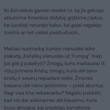
Iki šiol niekas garsiai nesakė to, ką jie galvoja:
atkurkime Amerikos didybę, grįžkime į laikus,
kai juodieji neturėjo balso, kai gėjai negalėjo
tuoktis ar net viešai pasibučiuoti...
Mačiau nuotrauką, kurioje vienuolės laikė
plakatą „Katalikų vienuolės už Trumpą“. Kaip
jos gali jį palaikyti? Žmogų, kuris mažiausiai iš
visų primena Kristų, žmogų, kuris dėl savo
brolių ir seserų nepadarė nieko. Žmonės
balsavo dėl vieno įsitikinimo – prieš abortus.
Negi visa kita nebesvarbu? Negaliu patikėti,
kad vis dar aiškinamės dėl klausimo, kuris
buvo aktualus, kai pradėjau žurnalistės