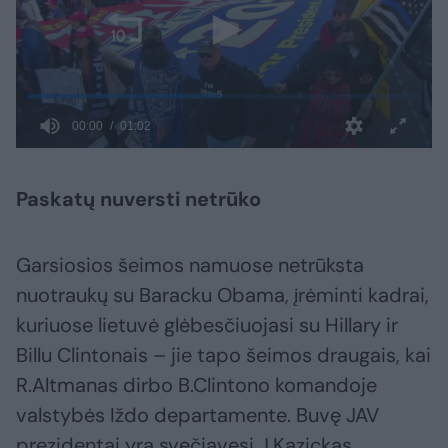
Paskatų nuversti netrūko
Garsiosios šeimos namuose netrūksta
nuotraukų su Baracku Obama, įrėminti kadrai,
kuriuose lietuvė glėbesčiuojasi su Hillary ir
Billu Clintonais – jie tapo šeimos draugais, kai
R.Altmanas dirbo B.Clintono komandoje
valstybės Iždo departamente. Buvę JAV
prezidentai yra svečiavęsi J.Kazickas