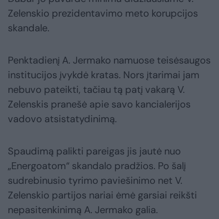
Zelenskio prezidentavimo meto korupcijos
skandale.
Penktadienį A. Jermako namuose teisėsaugos
institucijos įvykdė kratas. Nors įtarimai jam
nebuvo pateikti, tačiau tą patį vakarą V.
Zelenskis pranešė apie savo kancialerijos
vadovo atsistatydinimą.
Spaudimą palikti pareigas jis jautė nuo
„Energoatom“ skandalo pradžios. Po šalį
sudrebinusio tyrimo paviešinimo net V.
Zelenskio partijos nariai ėmė garsiai reikšti
nepasitenkinimą A. Jermako galia.