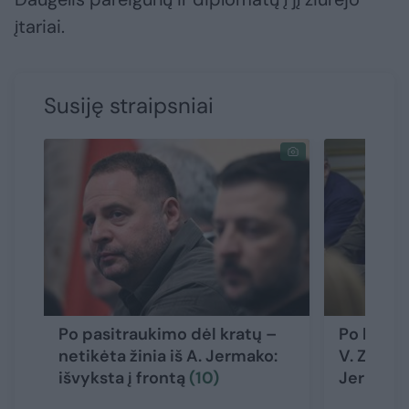
įtariai.
Susiję straipsniai
Po pasitraukimo dėl kratų –
Po kratų 
netikėta žinia iš A. Jermako:
V. Zelens
išvyksta į frontą
(10)
Jermaka