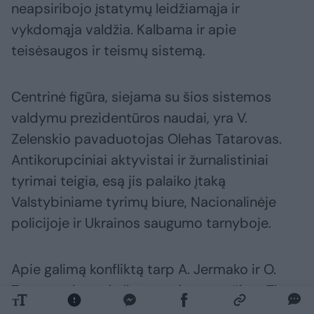
neapsiribojo įstatymų leidžiamąja ir
vykdomąja valdžia. Kalbama ir apie
teisėsaugos ir teismų sistemą.
Centrinė figūra, siejama su šios sistemos
valdymu prezidentūros naudai, yra V.
Zelenskio pavaduotojas Olehas Tatarovas.
Antikorupciniai aktyvistai ir žurnalistiniai
tyrimai teigia, esą jis palaiko įtaką
Valstybiniame tyrimų biure, Nacionalinėje
policijoje ir Ukrainos saugumo tarnyboje.
Apie galimą konfliktą tarp A. Jermako ir O.
Tatarovo buvo kalbėta ne kartą, tačiau „The
Kyiv Independent“ šaltiniai teisėsaugoje tą