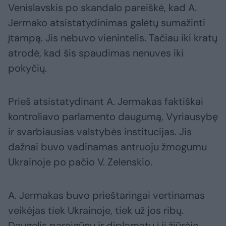
Venislavskis po skandalo pareiškė, kad A.
Jermako atsistatydinimas galėtų sumažinti
įtampą. Jis nebuvo vienintelis. Tačiau iki kratų
atrodė, kad šis spaudimas nenuves iki
pokyčių.
Prieš atsistatydinant A. Jermakas faktiškai
kontroliavo parlamento daugumą, Vyriausybę
ir svarbiausias valstybės institucijas. Jis
dažnai buvo vadinamas antruoju žmogumu
Ukrainoje po pačio V. Zelenskio.
A. Jermakas buvo prieštaringai vertinamas
veikėjas tiek Ukrainoje, tiek už jos ribų.
Daugelis pareigūnų ir diplomatų į jį žiūrėjo