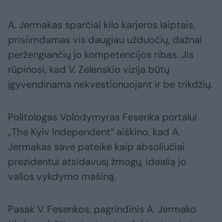
A. Jermakas sparčiai kilo karjeros laiptais,
prisiimdamas vis daugiau užduočių, dažnai
peržengiančių jo kompetencijos ribas. Jis
rūpinosi, kad V. Zelenskio vizija būtų
įgyvendinama nekvestionuojant ir be trikdžių.
Politologas Volodymyras Fesenka portalui
„The Kyiv Independent“ aiškino, kad A.
Jermakas save pateikė kaip absoliučiai
prezidentui atsidavusį žmogų, idealią jo
valios vykdymo mašiną.
Pasak V. Fesenkos, pagrindinis A. Jermako