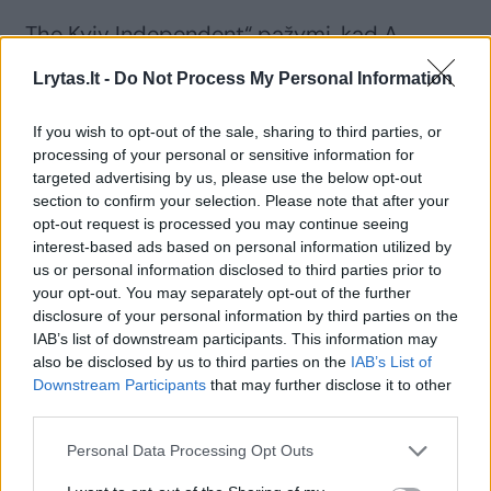
„The Kyiv Independent“ pažymi, kad A.
Jermaką jau metus persekiojo kaltinimai
Lrytas.lt -
Do Not Process My Personal Information
korupcija, neteisėtu praturtėjimu ir
kyšininkavimu.
If you wish to opt-out of the sale, sharing to third parties, or
processing of your personal or sensitive information for
targeted advertising by us, please use the below opt-out
Jo buvusiam pavaduotojui Andrijui
section to confirm your selection. Please note that after your
opt-out request is processed you may continue seeing
Smirnovui teisėsaugos institucijos pareiškė
interest-based ads based on personal information utilized by
kaltinimus dėl neteisėto praturtėjimo, pinigų
us or personal information disclosed to third parties prior to
your opt-out. You may separately opt-out of the further
plovimo ir kyšininkavimo.
disclosure of your personal information by third parties on the
IAB’s list of downstream participants. This information may
also be disclosed by us to third parties on the
IAB’s List of
Du kiti buvę pavaduotojai – Kyrylas
Downstream Participants
that may further disclose it to other
Tymošenka ir Rostislavas Šurma – taip pat
third parties.
figūravo korupcijos tyrimuose, nors oficialiai
Personal Data Processing Opt Outs
jiems kaltinimai nepateikti.