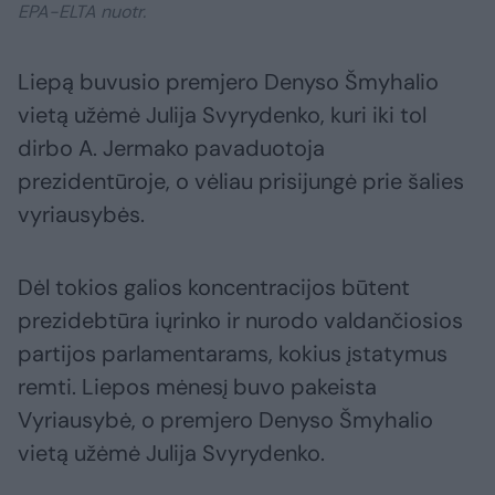
EPA-ELTA nuotr.
Liepą buvusio premjero Denyso Šmyhalio
vietą užėmė Julija Svyrydenko, kuri iki tol
dirbo A. Jermako pavaduotoja
prezidentūroje, o vėliau prisijungė prie šalies
vyriausybės.
Dėl tokios galios koncentracijos būtent
prezidebtūra iųrinko ir nurodo valdančiosios
partijos parlamentarams, kokius įstatymus
remti. Liepos mėnesį buvo pakeista
Vyriausybė, o premjero Denyso Šmyhalio
vietą užėmė Julija Svyrydenko.