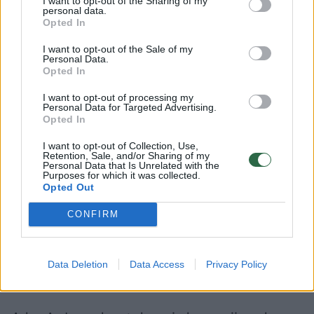
I want to opt-out of the Sharing of my
personal data.
Opted In
Per A. Jermako kadenciją nemažai su juo
I want to opt-out of the Sale of my
siejamų asmenų staiga praturtėjo. Kino
Personal Data.
Opted In
prodiuseris ir buvęs jo verslo partneris
Artemas Koljubajevas, remiantis 2023 m.
I want to opt-out of processing my
Personal Data for Targeted Advertising.
„Bihus.info“ tyrimu, smarkiai išplėtė savo
Opted In
verslo imperiją, investuodamas į
I want to opt-out of Collection, Use,
Retention, Sale, and/or Sharing of my
nekilnojamąjį turtą ir dronų gamybą.
Personal Data that Is Unrelated with the
Purposes for which it was collected.
Opted Out
A. Jermako oponentai pabrėžia, kad
CONFIRM
nuolatiniai korupcijos skandalai, kuriuose
figūruoja jo artimiausi pavaldiniai ir
Data Deletion
Data Access
Privacy Policy
sąjungininkail rodo dvi galimybes.