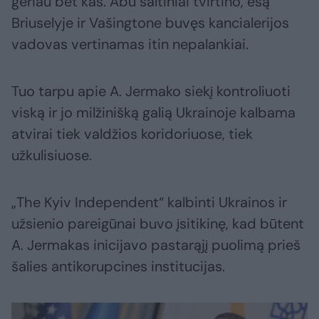
geriau bet kas. Abu šaltiniai tvirtino, esą
Briuselyje ir Vašingtone buvęs kancialerijos
vadovas vertinamas itin nepalankiai.
Tuo tarpu apie A. Jermako siekį kontroliuoti
viską ir jo milžinišką galią Ukrainoje kalbama
atvirai tiek valdžios koridoriuose, tiek
užkulisiuose.
„The Kyiv Independent“ kalbinti Ukrainos ir
užsienio pareigūnai buvo įsitikinę, kad būtent
A. Jermakas inicijavo pastarąjį puolimą prieš
šalies antikorupcines institucijas.