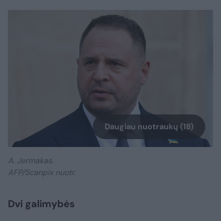
Daugiau nuotraukų (18)
A. Jermakas.
AFP/Scanpix nuotr.
Dvi galimybės