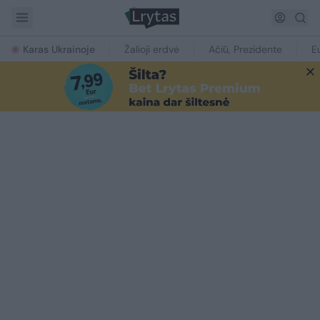
Karas Ukrainoje
Žalioji erdvė
Ačiū, Prezidente
E