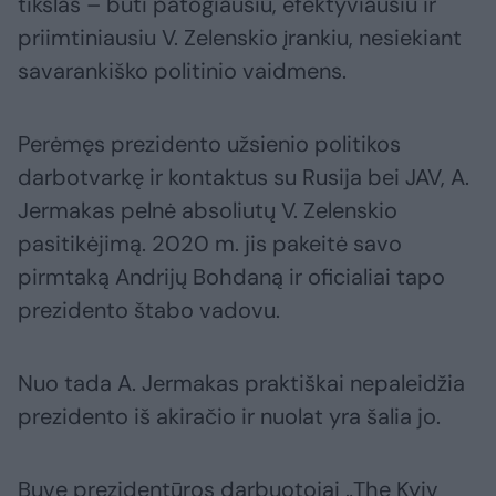
tikslas – būti patogiausiu, efektyviausiu ir
priimtiniausiu V. Zelenskio įrankiu, nesiekiant
savarankiško politinio vaidmens.
Perėmęs prezidento užsienio politikos
darbotvarkę ir kontaktus su Rusija bei JAV, A.
Jermakas pelnė absoliutų V. Zelenskio
pasitikėjimą. 2020 m. jis pakeitė savo
pirmtaką Andrijų Bohdaną ir oficialiai tapo
prezidento štabo vadovu.
Nuo tada A. Jermakas praktiškai nepaleidžia
prezidento iš akiračio ir nuolat yra šalia jo.
Buvę prezidentūros darbuotojai „The Kyiv