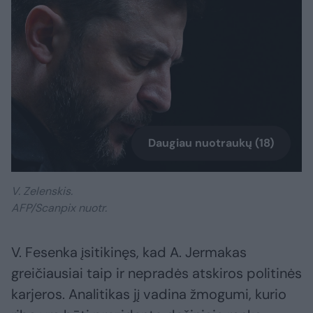
Daugiau nuotraukų (18)
V. Zelenskis.
AFP/Scanpix nuotr.
V. Fesenka įsitikinęs, kad A. Jermakas
greičiausiai taip ir nepradės atskiros politinės
karjeros. Analitikas jį vadina žmogumi, kurio