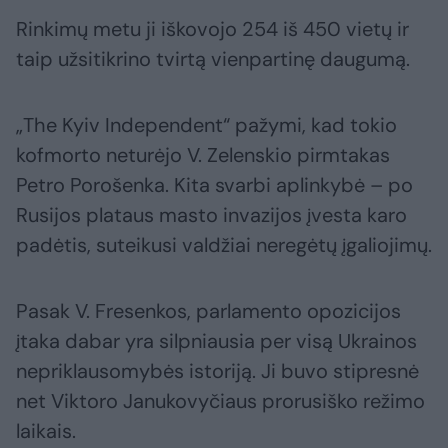
Rinkimų metu ji iškovojo 254 iš 450 vietų ir
taip užsitikrino tvirtą vienpartinę daugumą.
„The Kyiv Independent“ pažymi, kad tokio
kofmorto neturėjo V. Zelenskio pirmtakas
Petro Porošenka. Kita svarbi aplinkybė – po
Rusijos plataus masto invazijos įvesta karo
padėtis, suteikusi valdžiai neregėtų įgaliojimų.
Pasak V. Fresenkos, parlamento opozicijos
įtaka dabar yra silpniausia per visą Ukrainos
nepriklausomybės istoriją. Ji buvo stipresnė
net Viktoro Janukovyčiaus prorusiško režimo
laikais.