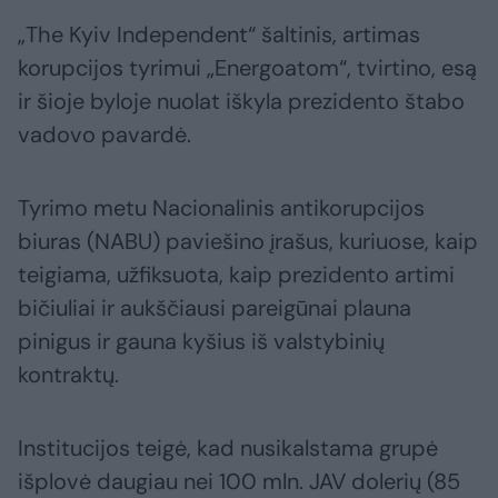
„The Kyiv Independent“ šaltinis, artimas
korupcijos tyrimui „Energoatom“, tvirtino, esą
ir šioje byloje nuolat iškyla prezidento štabo
vadovo pavardė.
Tyrimo metu Nacionalinis antikorupcijos
biuras (NABU) paviešino įrašus, kuriuose, kaip
teigiama, užfiksuota, kaip prezidento artimi
bičiuliai ir aukščiausi pareigūnai plauna
pinigus ir gauna kyšius iš valstybinių
kontraktų.
Institucijos teigė, kad nusikalstama grupė
išplovė daugiau nei 100 mln. JAV dolerių (85