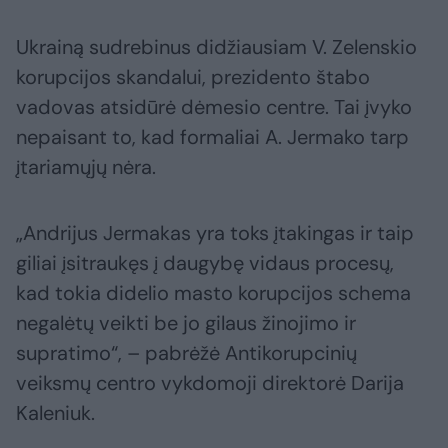
Ukrainą sudrebinus didžiausiam V. Zelenskio
korupcijos skandalui, prezidento štabo
vadovas atsidūrė dėmesio centre. Tai įvyko
nepaisant to, kad formaliai A. Jermako tarp
įtariamųjų nėra.
„Andrijus Jermakas yra toks įtakingas ir taip
giliai įsitraukęs į daugybę vidaus procesų,
kad tokia didelio masto korupcijos schema
negalėtų veikti be jo gilaus žinojimo ir
supratimo“, – pabrėžė Antikorupcinių
veiksmų centro vykdomoji direktorė Darija
Kaleniuk.