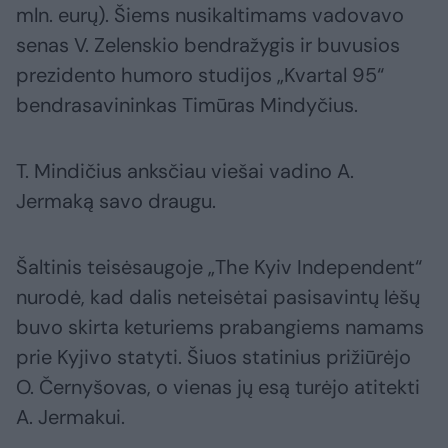
mln. eurų). Šiems nusikaltimams vadovavo
senas V. Zelenskio bendražygis ir buvusios
prezidento humoro studijos „Kvartal 95“
bendrasavininkas Timūras Mindyčius.
T. Mindičius anksčiau viešai vadino A.
Jermaką savo draugu.
Šaltinis teisėsaugoje „The Kyiv Independent“
nurodė, kad dalis neteisėtai pasisavintų lėšų
buvo skirta keturiems prabangiems namams
prie Kyjivo statyti. Šiuos statinius prižiūrėjo
O. Černyšovas, o vienas jų esą turėjo atitekti
A. Jermakui.