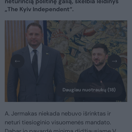
neturinčią politinę galią, skelbia leidinys
„The Kyiv Independent“.
Daugiau nuotraukų (18)
A. Jermakas niekada nebuvo išrinktas ir
neturi tiesioginio visuomenės mandato.
Dabar jo pavardė minima didžiausiame V.