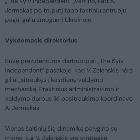
„The Kyiv Independent“ įvertino, kad A.
Jermakas po truputį tapo faktiniu antruoju
pagal galią žmogumi Ukrainoje.
Vykdomasis direktorius
Buvę prezidentūros darbuotojai „The Kyiv
Independent“ pasakojo, kad V. Zelenskis nėra
giliai įsitraukęs į kasdienę valdymo
mechaniką. Praktinius administravimo ir
valdymo darbus iki pasitraukimo koordinavo
A. Jermakas.
Vienas šaltinių šią dinamiką palygino su
įmone, kur V. Zelenskis yra strategiją