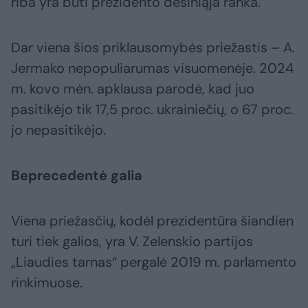
riba yra būti prezidento dešiniąja ranka.
Dar viena šios priklausomybės priežastis – A.
Jermako nepopuliarumas visuomenėje. 2024
m. kovo mėn. apklausa parodė, kad juo
pasitikėjo tik 17,5 proc. ukrainiečių, o 67 proc.
jo nepasitikėjo.
Beprecedentė galia
Viena priežasčių, kodėl prezidentūra šiandien
turi tiek galios, yra V. Zelenskio partijos
„Liaudies tarnas“ pergalė 2019 m. parlamento
rinkimuose.