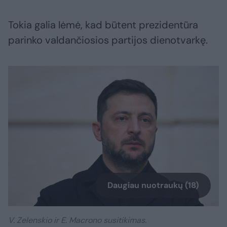
Tokia galia lėmė, kad būtent prezidentūra
parinko valdančiosios partijos dienotvarkę.
Daugiau nuotraukų (18)
V. Zelenskio ir E. Macrono susitikimas.