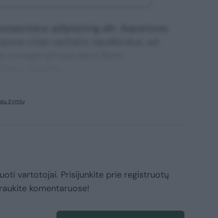
nsectetur adipisicing elit. Asperiores
mpore vitae veritatis repellendus, ad
corrupti sit non error illum
ssimos maxime.
iau žymių
oti vartotojai. Prisijunkite prie registruotų
raukite komentaruose!