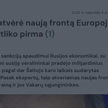
2026 m. balandžio 8 d.
tvėrė naują frontą Europoj
tliko pirma
(1)
 sankcijų spaudimui Rusijos ekonomikai, su
i susiję verslininkai pradėjo milijardinius
s pagal dar Šaltojo karo laikais sudarytas
. Pasak ekspertų, taip atveriamas naujas fro
rainą ir jos Vakarų sąjungininkes.