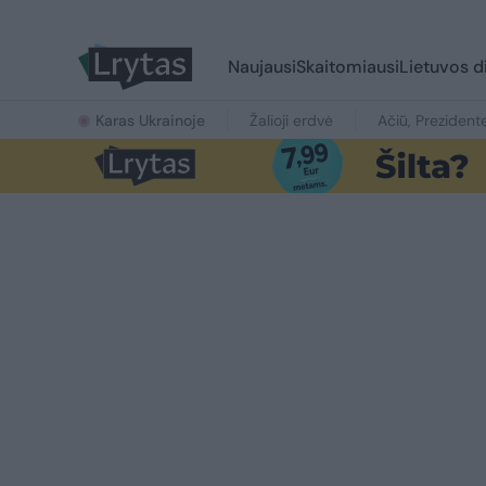
Naujausi
Skaitomiausi
Lietuvos d
Karas Ukrainoje
Žalioji erdvė
Ačiū, Prezident