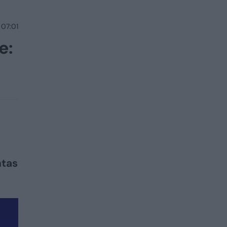
 07:01
e:
ntas