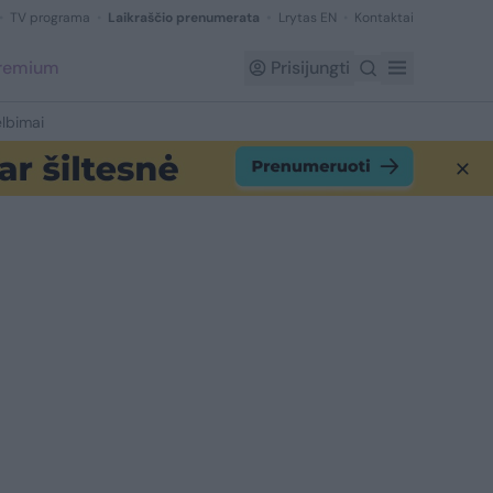
TV programa
Laikraščio prenumerata
Lrytas EN
Kontaktai
Premium
Prisijungti
lbimai