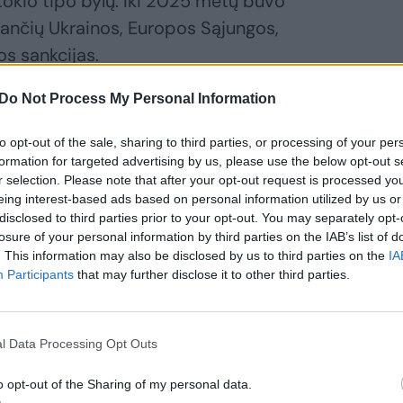
 tokio tipo bylų. Iki 2025 metų buvo
čijančių Ukrainos, Europos Sąjungos,
os sankcijas.
Do Not Process My Personal Information
vertė siekia apie 40,8 mlrd. eurų. Tikrasis
snis.
to opt-out of the sale, sharing to third parties, or processing of your per
formation for targeted advertising by us, please use the below opt-out s
r selection. Please note that after your opt-out request is processed y
vo kurtos atsižvelgiant į nacionalinio
eing interest-based ads based on personal information utilized by us or
disclosed to third parties prior to your opt-out. You may separately opt-
Kremliumi susiję asmenys gali jomis
losure of your personal information by third parties on the IAB’s list of
kcijas ir reikalauti didžiulių kompensacijų.
. This information may also be disclosed by us to third parties on the
IA
Participants
that may further disclose it to other third parties.
l Data Processing Opt Outs
ite skaityti
o opt-out of the Sharing of my personal data.