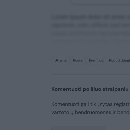
Lorem ipsum dolor sit amet co
sapiente, odio officiis sed te
saepe architecto repudiandae 
consequuntur adipisci digni
Ukraina
Rusija
Kremlius
Rodyti daug
Komentuoti po šiuo straipsniu
Komentuoti gali tik Lrytas registru
vartotojų bendruomenės ir bend