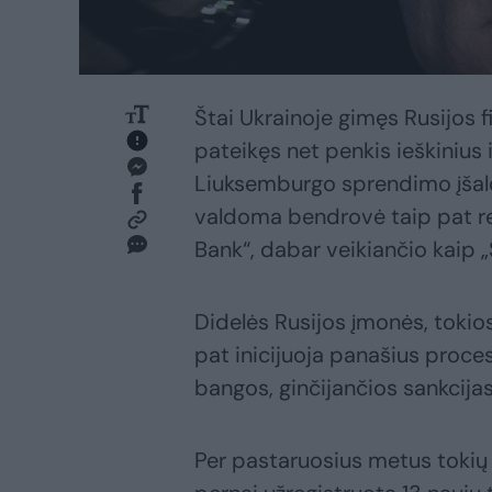
Štai Ukrainoje gimęs Rusijos 
pateikęs net penkis ieškinius 
Liuksemburgo sprendimo įšaldy
valdoma bendrovė taip pat rei
Bank“, dabar veikiančio kaip 
Didelės Rusijos įmonės, tokios
pat inicijuoja panašius proces
bangos, ginčijančios sankcija
Per pastaruosius metus tokių 