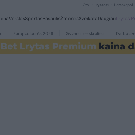
Orai
Lrytas.tv
Horoskopai
iena
Verslas
Sportas
Pasaulis
Žmonės
Sveikata
Daugiau
Lrytas 
e
Europos burės 2026
Gyvenu, ne skrolinu
Darbo ske