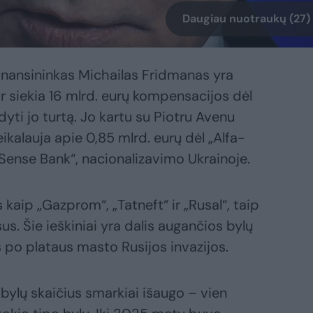
Daugiau nuotraukų (27)
finansininkas Michailas Fridmanas yra
ir siekia 16 mlrd. eurų kompensacijos dėl
ti jo turtą. Jo kartu su Piotru Avenu
kalauja apie 0,85 mlrd. eurų dėl „Alfa-
„Sense Bank“, nacionalizavimo Ukrainoje.
 kaip „Gazprom“, „Tatneft“ ir „Rusal“, taip
us. Šie ieškiniai yra dalis augančios bylų
s po plataus masto Rusijos invazijos.
bylų skaičius smarkiai išaugo – vien