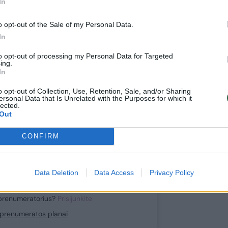
In
toliau?
o opt-out of the Sale of my Personal Data.
In
e prie mūsų bendruomenės
ite prenumeratoriumi
to opt-out of processing my Personal Data for Targeted
ing.
1
In
uo
Eur / mėn.
o opt-out of Collection, Use, Retention, Sale, and/or Sharing
ersonal Data that Is Unrelated with the Purposes for which it
lected.
Out
Prenumeruoti
CONFIRM
Data Deletion
Data Access
Privacy Policy
prenumeratorius?
Prisijunkite
i prenumeratos planai