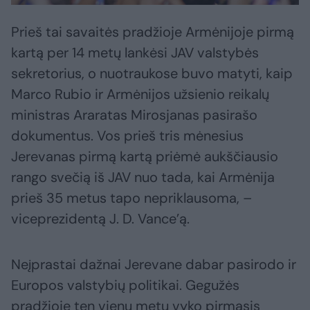
Prieš tai savaitės pradžioje Armėnijoje pirmą
kartą per 14 metų lankėsi JAV valstybės
sekretorius, o nuotraukose buvo matyti, kaip
Marco Rubio ir Armėnijos užsienio reikalų
ministras Araratas Mirosjanas pasirašo
dokumentus. Vos prieš tris mėnesius
Jerevanas pirmą kartą priėmė aukščiausio
rango svečią iš JAV nuo tada, kai Armėnija
prieš 35 metus tapo nepriklausoma, –
viceprezidentą J. D. Vance’ą.
Neįprastai dažnai Jerevane dabar pasirodo ir
Europos valstybių politikai. Gegužės
pradžioje ten vienu metu vyko pirmasis