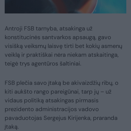
Antroji FSB tarnyba, atsakinga už
konstitucinės santvarkos apsaugą, gavo
visišką veiksmų laisvę tirti bet kokių asmenų
veiklą ir praktiškai nėra niekam atskaitinga,
teigė trys agentūros šaltiniai.
FSB plečia savo įtaką be akivaizdžių ribų, o
kiti aukšto rango pareigūnai, tarp jų – už
vidaus politiką atsakingas pirmasis
prezidento administracijos vadovo
pavaduotojas Sergejus Kirijenka, praranda
įtaką.