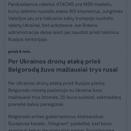
Parduodamos raketos ATACMS yra M39 modelio,
kurių veikimo nuotolis siekia 165 kilometrus. Jungtinės
Valstijos jau yra tiekusios tokių trumpojo nuotolio
raketų Ukrainai, bet ankstesnė Joe Bideno
administracija delsė leisti jas naudoti prieš taikinius
Rusijos teritorijoje.
prieš 6 min.
Per Ukrainos dronų ataką prieš
Belgorodą žuvo mažiausiai trys rusai
Per Ukrainos dronų ataką prieš Rusijos pietinį
Belgorodo miestą pasienyje su Ukraina žuvo
mažiausiai trys žmonės, 25 buvo sužeisti, sekmadienį
pranešė šalies pareigūnai.
Belgorodo srities gubernatorius Aleksandras
Šuvajevas kanale „Telegram“ paskelbė, kad buvo
apgriauti keturi daugiabučiai namai. Socialiniuose