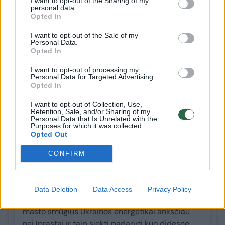
I want to opt-out of the Sharing of my
personal data.
Opted In
GYVAI
I want to opt-out of the Sale of my
Karas Ukrainoje. Rugpjūčio 9-osios
Personal Data.
Opted In
naujienos
I want to opt-out of processing my
Personal Data for Targeted Advertising.
Opted In
Naujausi viršuje
I want to opt-out of Collection, Use,
Retention, Sale, and/or Sharing of my
prieš 2 val. 29 min.
Personal Data that Is Unrelated with the
Purposes for which it was collected.
Opted Out
Prieš Ukrainos Nepriklausomybės
CONFIRM
dieną – nerimą keliantis signalas:
ką ruošia Rusija
Data Deletion
Data Access
Privacy Policy
Analitikai perspėja: Rusija gali pradėti plataus
masto smūgius Ukrainos energetikai anksčiau
nei įprastai ir taip siekti padaryti kuo didesnę