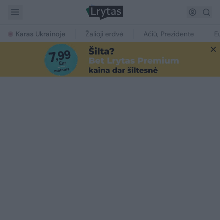
Karas Ukrainoje
Žalioji erdvė
Ačiū, Prezidente
E