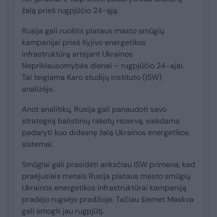
žalą prieš rugpjūčio 24-ąją.
Rusija gali ruoštis plataus masto smūgių
kampanijai prieš Kyjivo energetikos
infrastruktūrą artėjant Ukrainos
Nepriklausomybės dienai – rugpjūčio 24-ajai.
Tai teigiama Karo studijų instituto (ISW)
analizėje.
Anot analitikų, Rusija gali panaudoti savo
strateginį balistinių raketų rezervą, siekdama
padaryti kuo didesnę žalą Ukrainos energetikos
sistemai.
Smūgiai gali prasidėti anksčiau ISW primena, kad
praėjusiais metais Rusija plataus masto smūgių
Ukrainos energetikos infrastruktūrai kampaniją
pradėjo rugsėjo pradžioje. Tačiau šiemet Maskva
gali smogti jau rugpjūtį.