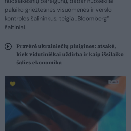
nuosaikesnių pareigūnų, dabar nuosekliai
palaiko griežtesnės visuomenės ir verslo
kontrolės šalininkus, teigia „Bloomberg“
šaltiniai.
Pravėrė ukrainiečių pinigines: atsakė,
kiek vidutiniškai uždirba ir kaip išsilaiko
šalies ekonomika