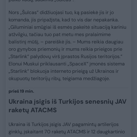
Nors „Šulcas“ didžiuojasi tuo, ką pasiekė jis ir jo
komanda, jis pripažįsta, kad to vis dar nepakanka.
„Giluminiai smūgiai iš esmės pakeitė situaciją kariniu
atžvilgiu, tačiau tuo pat metu mes pralaimime
balistinį mūšį, – pareiškė jis. – Mums reikia daugiau
oro gynybos priemonių ir mums reikia prieigos prie
„Starlink“ palydovų virš įprastos Rusijos teritorijos.“
Elonui Muskui priklausanti „SpaceX“ įmonės sistema
„Starlink“ blokuoja interneto prieigą už Ukrainos ir
okupuotų teritorijų ribų, teigiama medžiagoje.
prieš 19 min.
Ukraina įsigis iš Turkijos senesnių JAV
raketų ATACMS
Ukraina iš Turkijos įsigis JAV pagamintų artilerijos
ginklų, įskaitant 70 raketų ATACMS ir 12 daugkartinio