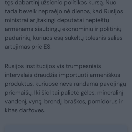
tęs dabartinį užsienio politikos kursą. Nuo
tada beveik nepraėjo nė dienos, kad Rusijos
ministrai ar įtakingi deputatai nepieštų
armėnams siaubingų ekonominių ir politinių
padarinių, kuriuos esą sukeltų tolesnis šalies
artėjimas prie ES.
Rusijos institucijos vis trumpesniais
intervalais draudžia importuoti armėniškus
produktus, kuriuose neva randama pavojingų
priemaišų. Iki šiol tai palietė gėles, mineralinį
vandenį, vyną, brendį, braškes, pomidorus ir
kitas daržoves.