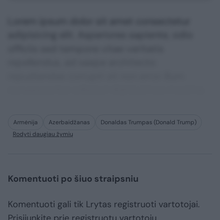
Lorem ipsum dolor sit amet consectetur
adipisicing elit. Asperiores sapiente, odio
officiis sed tempore vitae veritatis
repellendus, ad saepe architecto
repudiandae corrupti sit non error illum
consequuntur adipisci dignissimos maxime.
Armėnija
Azerbaidžanas
Donaldas Trumpas (Donald Trump)
Rodyti daugiau žymių
Komentuoti po šiuo straipsniu
Komentuoti gali tik Lrytas registruoti vartotojai.
Prisijunkite prie registruotų vartotojų