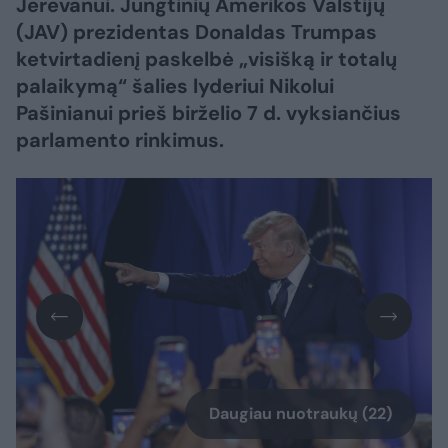
Jerevanui. Jungtinių Amerikos Valstijų
(JAV) prezidentas Donaldas Trumpas
ketvirtadienį paskelbė „visišką ir totalų
palaikymą“ šalies lyderiui Nikolui
Pašinianui prieš birželio 7 d. vyksiančius
parlamento rinkimus.
Daugiau nuotraukų (22)