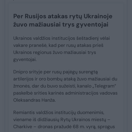
Per Rusijos atakas rytų Ukrainoje
žuvo mažiausiai trys gyventojai
Ukrainos valdžios institucijos šeštadienį vėlai
vakare pranešė, kad per rusų atakas prieš
Ukrainos regionus žuvo mažiausiai trys
gyventojai.
Dnipro srityje per rusų pajėgų surengtą
artilerijos ir oro bombų ataką žuvo mažiausiai du
žmonės, dar du buvo sužeisti, kanalo „Telegram“
paskelbė srities karinės administracijos vadovas
Oleksandras Hanža.
Remiantis valdžios institucijų duomenimis,
viename iš didžiausių Rytų Ukrainos miestų –
Charkive – dronas pražudė 68 m. vyrą, sprogus