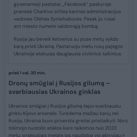
gyvenamieji pastatai, „Facebook“ paskyroje
pranešė Charkivo srities karinės administracijos
vadovas Olehas Syniehubovas. Pasak jo, rusai
ant miesto numetė valdomąją bombą.
Rusija jau beveik ketverius su puse metų vykdo
karą prieš Ukrainą. Pastaruoju metu rusų pajėgos
Ukrainoje atakuoja daugiausia civilinius taikinius.
prieš 1 val. 30 min.
Dronų smūgiai į Rusijos gilumą –
svarbiausias Ukrainos ginklas
Ukrainos smūgiai į Rusijos gilumą tapo svarbiausiu
ginklu Kijevo arsenale. Turėdama mažiau karių nei
Rusija, Ukraina buvo priversta greitai prisitaikyti. Nors
tolimojo nuotolio atakos kare taikomos nuo 2023
metų, praėjusiais metais jos naudotos vis aktyviau ir