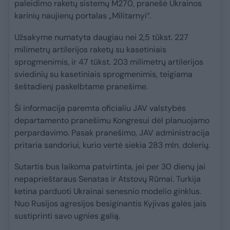
paleidimo raketų sistemų M270, pranešė Ukrainos
karinių naujienų portalas „Militarnyi“.
Užsakyme numatyta daugiau nei 2,5 tūkst. 227
milimetrų artilerijos raketų su kasetiniais
sprogmenimis, ir 47 tūkst. 203 milimetrų artilerijos
sviedinių su kasetiniais sprogmenimis, teigiama
šeštadienį paskelbtame pranešime.
Ši informacija paremta oficialiu JAV valstybės
departamento pranešimu Kongresui dėl planuojamo
perpardavimo. Pasak pranešimo, JAV administracija
pritaria sandoriui, kurio vertė siekia 283 mln. dolerių.
Sutartis bus laikoma patvirtinta, jei per 30 dienų jai
nepaprieštaraus Senatas ir Atstovų Rūmai. Turkija
ketina parduoti Ukrainai senesnio modelio ginklus.
Nuo Rusijos agresijos besiginantis Kyjivas galės jais
sustiprinti savo ugnies galią.