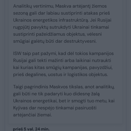
Analitikų vertinimu, Maskva artėjantį žiemos
sezoną gali dar labiau sustiprinti atakas prieš
Ukrainos energetikos infrastruktūrą. Jei Rusijai
rugpjūtį pavyktų sutrukdyti Ukrainai tinkamai
sustiprinti pažeidžiamus objektus, vėlesni
smūgiai galėtų būti dar destruktyvesni.
ISW taip pat pažymi, kad dėl tokios kampanijos
Rusijai gali tekti mažinti arba laikinai nutraukti
kai kurias kitas smūgių kampanijas, pavyzdžiui,
prieš degalines, uostus ir logistikos objektus.
Taigi pagrindinis Maskvos tikslas, anot analitikų,
gali būti ne tik padaryti kuo didesnę žalą
Ukrainos energetikai, bet ir smogti tuo metu, kai
Kyjivas dar nespėjo tinkamai pasiruošti
artėjančiai žiemai.
prieš 5 val. 24 min.