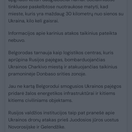
tinkluose paskelbtose nuotraukose matyti, kad
mieste, kuris yra maždaug 30 kilometrų nuo sienos su
Ukraina, kilo keli gaisrai.
Informacijos apie karinius atakos taikinius pateikta
nebuvo.
Belgorodas tarnauja kaip logistikos centras, kuris
aprūpina Rusijos pajėgas, bombarduojančias
Ukrainos Charkivo miestą ir atakuojančias taikinius
pramoninėje Donbaso srities zonoje.
Jau ne kartą Belgorodui smogusios Ukrainos pajėgos
pridarė žalos energetikos infrastruktūrai ir kitiems
kitiems civiliniams objektams.
Rusijos valdžios institucijos taip pat pranešė apie
Ukrainos dronų atakas prieš Juodosios jūros uostus
Novorosijske ir Gelendžike.