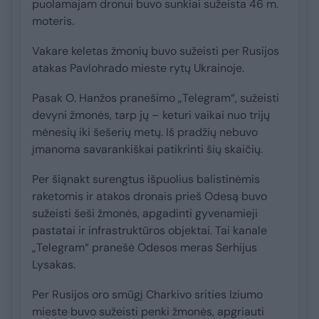
puolamajam dronui buvo sunkiai sužeista 46 m.
moteris.
Vakare keletas žmonių buvo sužeisti per Rusijos
atakas Pavlohrado mieste rytų Ukrainoje.
Pasak O. Hanžos pranešimo „Telegram“, sužeisti
devyni žmonės, tarp jų – keturi vaikai nuo trijų
mėnesių iki šešerių metų. Iš pradžių nebuvo
įmanoma savarankiškai patikrinti šių skaičių.
Per šiąnakt surengtus išpuolius balistinėmis
raketomis ir atakos dronais prieš Odesą buvo
sužeisti šeši žmonės, apgadinti gyvenamieji
pastatai ir infrastruktūros objektai. Tai kanale
„Telegram“ pranešė Odesos meras Serhijus
Lysakas.
Per Rusijos oro smūgį Charkivo srities Iziumo
mieste buvo sužeisti penki žmonės, apgriauti