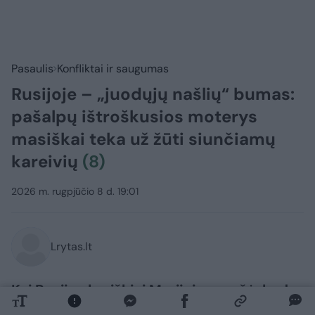
Pasaulis
Konfliktai ir saugumas
Rusijoje – „juodųjų našlių“ bumas:
pašalpų ištroškusios moterys
masiškai teka už žūti siunčiamų
kareivių
(8)
2026 m. rugpjūčio 8 d. 19:01
Lrytas.lt
Kai Rusijos kariškiai Marijai pranešė, kad
jos 59 metų tėvas buvo nušautas Ukrainos