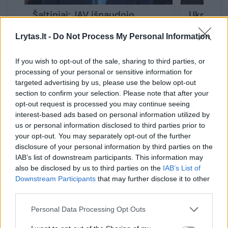
Šaltiniai: JAV išnaudojo
Ukrainos
„beveik visas“ tolimojo
keliantis
Lrytas.lt -
Do Not Process My Personal Information
nuotolio raketas
(3)
slypi
(8)
If you wish to opt-out of the sale, sharing to third parties, or
processing of your personal or sensitive information for
targeted advertising by us, please use the below opt-out
section to confirm your selection. Please note that after your
opt-out request is processed you may continue seeing
Tai praktiškai atėmė iš kitų pareigūnų
interest-based ads based on personal information utilized by
us or personal information disclosed to third parties prior to
galimybę priešintis represijų stiprinimui, kuris
your opt-out. You may separately opt-out of the further
gali sumažinti visuomenės paramą V. Putinui.
disclosure of your personal information by third parties on the
IAB’s list of downstream participants. This information may
also be disclosed by us to third parties on the
IAB’s List of
Sekite svarbiausias karo Ukrainoje naujienas
Downstream Participants
that may further disclose it to other
third parties.
su
Lrytas
.​​​
Personal Data Processing Opt Outs