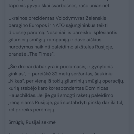
tapo vis gyvybiškai svarbesnės, rašo unian.net.
Ukrainos prezidentas Volodymyras Zelenskis
paragino Europos ir NATO sąjungininkus teikti
didesnę paramą. Neseniai jis pareiškė išplėsiantis
giluminių smūgių kampaniją ir davė aiškius
nurodymus naikinti paleidimo aikšteles Rusijoje,
pranešė „The Times“.
„Šie dronai dabar yra ir puolamasis, ir gynybinis
ginklas“, – pareiškė 32 metų seržantas, šaukiniu
„Nikas“, per vieną iš tokių giluminių smūgių operacijų,
kurią stebėjo karo korespondentas Dominicas
Hauschildas. Jei jie gali smogti raketų paleidimo
įrenginiams Rusijoje, gali sustabdyti ginklą dar iki tol,
kol prireiks perėmėjų.
Smūgių Rusijai sėkmė