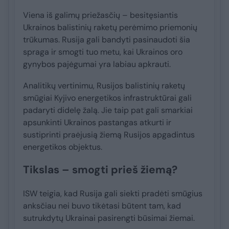
Viena iš galimų priežasčių – besitęsiantis
Ukrainos balistinių raketų perėmimo priemonių
trūkumas. Rusija gali bandyti pasinaudoti šia
spraga ir smogti tuo metu, kai Ukrainos oro
gynybos pajėgumai yra labiau apkrauti.
Analitikų vertinimu, Rusijos balistinių raketų
smūgiai Kyjivo energetikos infrastruktūrai gali
padaryti didelę žalą. Jie taip pat gali smarkiai
apsunkinti Ukrainos pastangas atkurti ir
sustiprinti praėjusią žiemą Rusijos apgadintus
energetikos objektus.
Tikslas – smogti prieš žiemą?
ISW teigia, kad Rusija gali siekti pradėti smūgius
anksčiau nei buvo tikėtasi būtent tam, kad
sutrukdytų Ukrainai pasirengti būsimai žiemai.