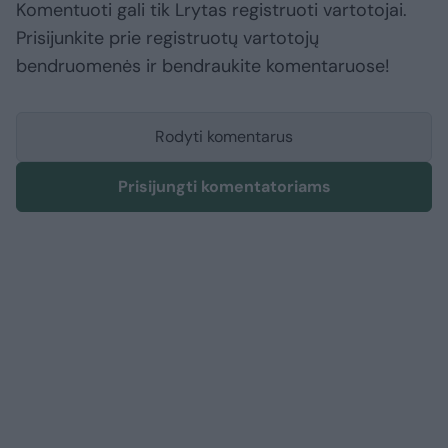
Komentuoti gali tik Lrytas registruoti vartotojai.
Prisijunkite prie registruotų vartotojų
bendruomenės ir bendraukite komentaruose!
Rodyti komentarus
Prisijungti komentatoriams