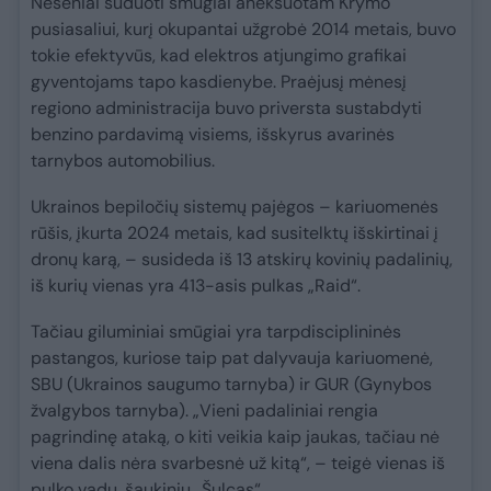
Neseniai suduoti smūgiai aneksuotam Krymo
pusiasaliui, kurį okupantai užgrobė 2014 metais, buvo
tokie efektyvūs, kad elektros atjungimo grafikai
gyventojams tapo kasdienybe. Praėjusį mėnesį
regiono administracija buvo priversta sustabdyti
benzino pardavimą visiems, išskyrus avarinės
tarnybos automobilius.
Ukrainos bepiločių sistemų pajėgos – kariuomenės
rūšis, įkurta 2024 metais, kad susitelktų išskirtinai į
dronų karą, – susideda iš 13 atskirų kovinių padalinių,
iš kurių vienas yra 413-asis pulkas „Raid“.
Tačiau giluminiai smūgiai yra tarpdisciplininės
pastangos, kuriose taip pat dalyvauja kariuomenė,
SBU (Ukrainos saugumo tarnyba) ir GUR (Gynybos
žvalgybos tarnyba). „Vieni padaliniai rengia
pagrindinę ataką, o kiti veikia kaip jaukas, tačiau nė
viena dalis nėra svarbesnė už kitą“, – teigė vienas iš
pulko vadų, šaukiniu „Šulcas“.