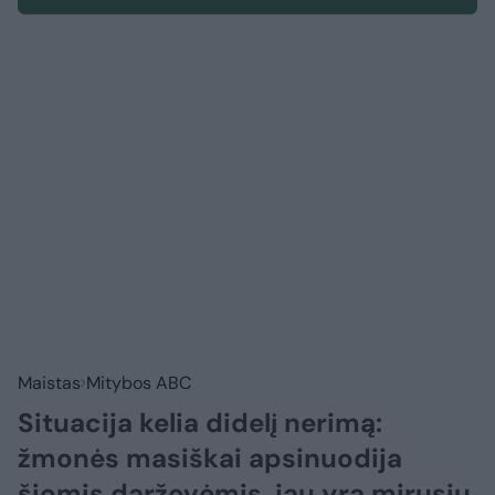
Maistas
Mitybos ABC
Situacija kelia didelį nerimą:
žmonės masiškai apsinuodija
šiomis daržovėmis, jau yra mirusių