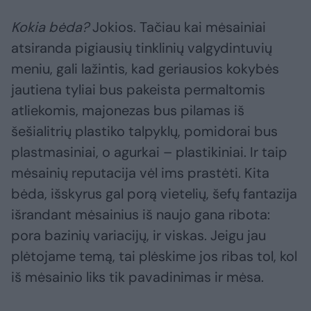
Kokia bėda?
Jokios. Tačiau kai mėsainiai
atsiranda pigiausių tinklinių valgydintuvių
meniu, gali lažintis, kad geriausios kokybės
jautiena tyliai bus pakeista permaltomis
atliekomis, majonezas bus pilamas iš
šešialitrių plastiko talpyklų, pomidorai bus
plastmasiniai, o agurkai – plastikiniai. Ir taip
mėsainių reputacija vėl ims prastėti. Kita
bėda, išskyrus gal porą vietelių, šefų fantazija
išrandant mėsainius iš naujo gana ribota:
pora bazinių variacijų, ir viskas. Jeigu jau
plėtojame temą, tai plėskime jos ribas tol, kol
iš mėsainio liks tik pavadinimas ir mėsa.