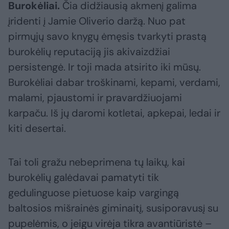
Burokėliai.
Čia didžiausią akmenį galima
įridenti į Jamie Oliverio daržą. Nuo pat
pirmųjų savo knygų ėmęsis tvarkyti prastą
burokėlių reputaciją jis akivaizdžiai
persistengė. Ir toji mada atsirito iki mūsų.
Burokėliai dabar troškinami, kepami, verdami,
malami, pjaustomi ir pravardžiuojami
karpaču. Iš jų daromi kotletai, apkepai, ledai ir
kiti desertai.
Tai toli gražu nebeprimena tų laikų, kai
burokėlių galėdavai pamatyti tik
gedulinguose pietuose kaip vargingą
baltosios mišrainės giminaitį, susiporavusį su
pupelėmis, o jeigu virėja tikra avantiūristė –