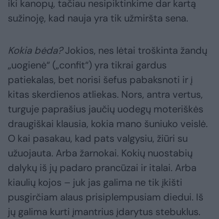
iki kanopų, tačiau nesipiktinkime dar kartą
sužinoję, kad nauja yra tik užmiršta sena.
Kokia bėda?
Jokios, nes lėtai troškinta žandų
„uogienė“ („confit“) yra tikrai gardus
patiekalas, bet norisi šefus pabaksnoti ir į
kitas skerdienos atliekas. Nors, antra vertus,
turguje paprašius jaučių uodegų moteriškės
draugiškai klausia, kokia mano šuniuko veislė.
O kai pasakau, kad pats valgysiu, žiūri su
užuojauta. Arba žarnokai. Kokių nuostabių
dalykų iš jų padaro prancūzai ir italai. Arba
kiaulių kojos – juk jas galima ne tik įkišti
pusgirčiam alaus prisiplempusiam diedui. Iš
jų galima kurti įmantrius įdarytus stebuklus.