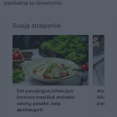
pasišalina su išmatomis.
Susiję straipsniai
Dėl pavojingos infekcijos
Atsargia
žmonės masiškai atsisako
lėkštėje 
salotų: pasakė, kaip
pavojai
apsisaugoti