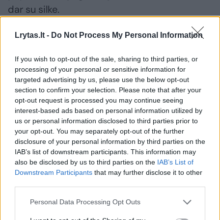
dar su silke.
Lrytas.lt -
Do Not Process My Personal Information
Nūnai ši daržovė užėmė deramą vietą šalia
kitų, tad laikas būtų pasikuklinti ir šia vieta
If you wish to opt-out of the sale, sharing to third parties, or
nebepiktnaudžiauti. Nes yra kitų gerų žemės
processing of your personal or sensitive information for
targeted advertising by us, please use the below opt-out
gėrybių, kurios laukia nesulaukia savo šlovės
section to confirm your selection. Please note that after your
akimirkos. Kad ir lapiniai kopūstai, kurie
opt-out request is processed you may continue seeing
interest-based ads based on personal information utilized by
Europos sostinėse taip išvešėjo, kad juos
us or personal information disclosed to third parties prior to
lauk veja taip pat aistringai, kaip ir burokus, o
your opt-out. You may separately opt-out of the further
disclosure of your personal information by third parties on the
tai reiškia, jog netrukus išpopuliarės ir pas
IAB’s list of downstream participants. This information may
mus.
also be disclosed by us to third parties on the
IAB’s List of
Downstream Participants
that may further disclose it to other
third parties.
Viskas, kas organiška, ekologiška ir
Personal Data Processing Opt Outs
begliuteniška.
Išskyrus žmones, kurie tikrai