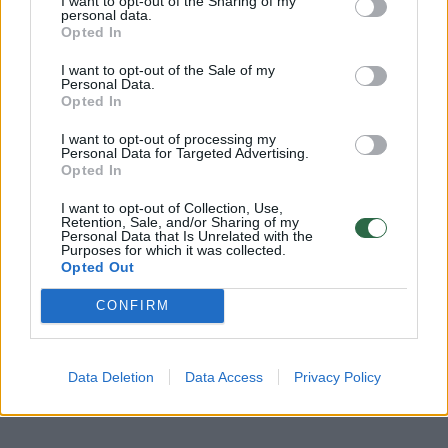
serga celiakija (lėtine plonosios žarnos liga,
I want to opt-out of the Sharing of my
personal data.
kuriai būdingas kviečių baltymo gliuteno arba
Opted In
į jį panašių miežių ir rugių baltymų
I want to opt-out of the Sale of my
Personal Data.
netoleravimas), visiems kitiems duoti maisto
Opted In
be gliuteno turėtų būti griežtai draudžiama.
I want to opt-out of processing my
Kaip ir skelbtis, jog patiekalas yra visiškai
Personal Data for Targeted Advertising.
Opted In
biodinamiškas, nematęs nė vienos užterštos
I want to opt-out of Collection, Use,
molekulės, buvo gamintas draugaujant su
Retention, Sale, and/or Sharing of my
Personal Data that Is Unrelated with the
visata bei planeta ir jį gaminant nenukentėjo
Purposes for which it was collected.
Opted Out
joks augalas ir gyvūnas. Valgis turi būti
skanus, o visa kita – tai tik madingi
CONFIRM
užkeikimai, kurių tvaną laikas bent jau šiek
tiek pristabdyti. Kaip ir anksčiau minėtus
Data Deletion
Data Access
Privacy Policy
mėsainius, austres, žandus ir burokus.