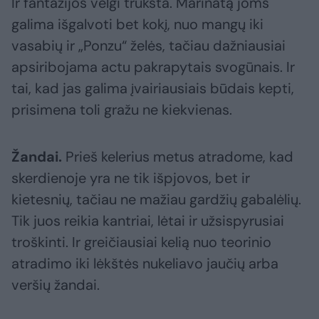
Ir fantazijos vėlgi trūksta. Marinatą joms
galima išgalvoti bet kokį, nuo mangų iki
vasabių ir „Ponzu“ želės, tačiau dažniausiai
apsiribojama actu pakrapytais svogūnais. Ir
tai, kad jas galima įvairiausiais būdais kepti,
prisimena toli gražu ne kiekvienas.
Žandai.
Prieš kelerius metus atradome, kad
skerdienoje yra ne tik išpjovos, bet ir
kietesnių, tačiau ne mažiau gardžių gabalėlių.
Tik juos reikia kantriai, lėtai ir užsispyrusiai
troškinti. Ir greičiausiai kelią nuo teorinio
atradimo iki lėkštės nukeliavo jaučių arba
veršių žandai.