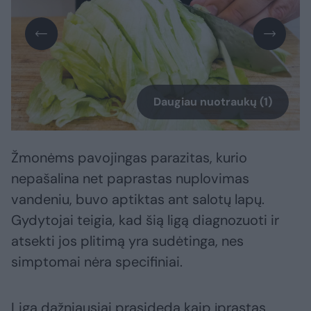
Daugiau nuotraukų (1)
Žmonėms pavojingas parazitas, kurio
nepašalina net paprastas nuplovimas
vandeniu, buvo aptiktas ant salotų lapų.
Gydytojai teigia, kad šią ligą diagnozuoti ir
atsekti jos plitimą yra sudėtinga, nes
simptomai nėra specifiniai.
Liga dažniausiai prasideda kaip įprastas