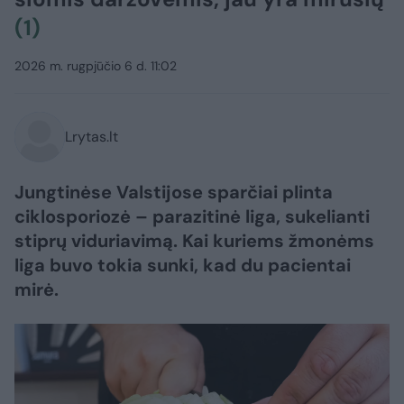
(1)
2026 m. rugpjūčio 6 d. 11:02
Lrytas.lt
Jungtinėse Valstijose sparčiai plinta
ciklosporiozė – parazitinė liga, sukelianti
stiprų viduriavimą. Kai kuriems žmonėms
liga buvo tokia sunki, kad du pacientai
mirė.