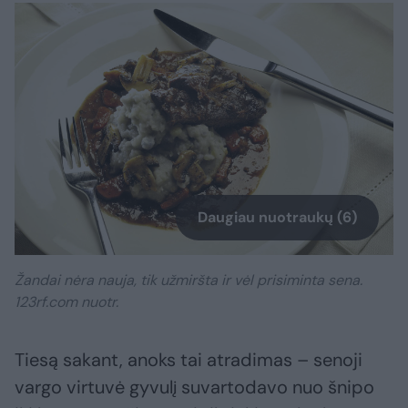
Daugiau nuotraukų (6)
Žandai nėra nauja, tik užmiršta ir vėl prisiminta sena.
123rf.com nuotr.
Tiesą sakant, anoks tai atradimas – senoji
vargo virtuvė gyvulį suvartodavo nuo šnipo