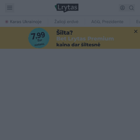
Karas Ukrainoje
Žalioji erdvė
Ačiū, Prezidente
E