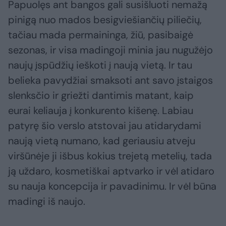
Papuolęs ant bangos gali susišluoti nemažą
pinigą nuo mados besigviešiančių piliečių,
tačiau mada permaininga, žiū, pasibaigė
sezonas, ir visa madingoji minia jau nugužėjo
naujų įspūdžių ieškoti į naują vietą. Ir tau
belieka pavydžiai smaksoti ant savo įstaigos
slenksčio ir griežti dantimis matant, kaip
eurai keliauja į konkurento kišenę. Labiau
patyrę šio verslo atstovai jau atidarydami
naują vietą numano, kad geriausiu atveju
viršūnėje ji išbus kokius trejetą metelių, tada
ją uždaro, kosmetiškai aptvarko ir vėl atidaro
su nauja koncepcija ir pavadinimu. Ir vėl būna
madingi iš naujo.