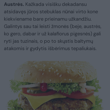
Austrės.
Kažkada visišku dekadansu
atsidavęs jūros stebuklas nūnai virto kone
kiekviename bare prieinamu užkandžiu.
Galintys sau tai leisti žmonės (beje, austrės,
ko gero, dabar ir už kalafiorus pigesnės) gali
ryti jas tuzinais, o po to skųstis baltymų
atakomis ir gydytis išbėrimus tepaliukais.