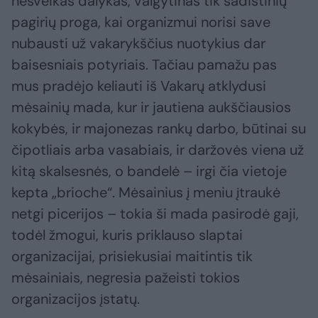
nesveikas dalykas, valgytinas tik sadistinių
pagirių proga, kai organizmui norisi save
nubausti už vakarykščius nuotykius dar
baisesniais potyriais. Tačiau pamažu pas
mus pradėjo keliauti iš Vakarų atklydusi
mėsainių mada, kur ir jautiena aukščiausios
kokybės, ir majonezas rankų darbo, būtinai su
čipotliais arba vasabiais, ir daržovės viena už
kitą skalsesnės, o bandelė – irgi čia vietoje
kepta „brioche“. Mėsainius į meniu įtraukė
netgi picerijos – tokia ši mada pasirodė gaji,
todėl žmogui, kuris priklauso slaptai
organizacijai, prisiekusiai maitintis tik
mėsainiais, negresia pažeisti tokios
organizacijos įstatų.