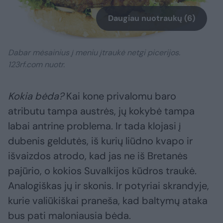
Daugiau nuotraukų (6)
Dabar mėsainius į meniu įtraukė netgi picerijos.
123rf.com nuotr.
Kokia bėda?
Kai kone privalomu baro
atributu tampa austrės, jų kokybė tampa
labai antrine problema. Ir tada klojasi į
dubenis geldutės, iš kurių liūdno kvapo ir
išvaizdos atrodo, kad jas ne iš Bretanės
pajūrio, o kokios Suvalkijos kūdros traukė.
Analogiškas jų ir skonis. Ir potyriai skrandyje,
kurie valiūkiškai praneša, kad baltymų ataka
bus pati maloniausia bėda.