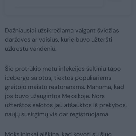
Dažniausiai užsikrečiama valgant šviežias
daržoves ar vaisius, kurie buvo užteršti
užkrėstu vandeniu.
Šio protrūkio metu infekcijos šaltiniu tapo
icebergo salotos, tiektos populiariems
greitojo maisto restoranams. Manoma, kad
jos buvo užaugintos Meksikoje. Nors
užterštos salotos jau atšauktos iš prekybos,
naujų susirgimų vis dar registruojama.
Mokslininkai aiškina, kad kovoti su šiuo