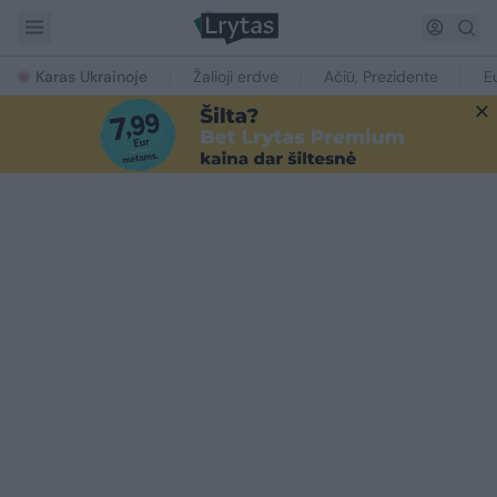
Karas Ukrainoje
Žalioji erdvė
Ačiū, Prezidente
E