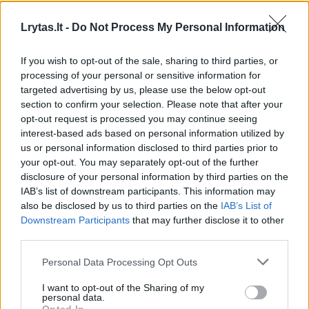
Jogaila ir Vytautas, siekdami pelnyti
Lrytas.lt -
Do Not Process My Personal Information
susirinkimo iniciatoriaus ir globėjo Zigmanto
If you wish to opt-out of the sale, sharing to third parties, or
Liuksemburgiečio palankumą, nusiuntė jam
processing of your personal or sensitive information for
neįprastą dovaną – sūdytą laukinį jautį. Ši
targeted advertising by us, please use the below opt-out
section to confirm your selection. Please note that after your
dovana apstulbino susirinkimo dalyvius, o
opt-out request is processed you may continue seeing
Konstanco metraštininkui Ulrichui von
interest-based ads based on personal information utilized by
us or personal information disclosed to third parties prior to
Richentaliui paliko tokį neišdildomą įspūdį,
your opt-out. You may separately opt-out of the further
kad savo kroniką jis netgi iliustravo piešiniu,
disclosure of your personal information by third parties on the
vaizduojančiu to jaučio gabenimą vežimu per
IAB’s list of downstream participants. This information may
also be disclosed by us to third parties on the
IAB’s List of
pusę Europos.
Downstream Participants
that may further disclose it to other
third parties.
Žemaičių klausimas galiausiai buvo
Personal Data Processing Opt Outs
išspręstas Lietuvos naudai, o seniausias
I want to opt-out of the Sharing of my
dokumentuotas lietuvių gastronomijos
personal data.