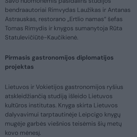
Savo nuomonėmis pasidalins studijos
bendraautoriai Rimvydas Laužikas ir Antanas
Astrauskas, restorano „Ertlio namas“ šefas
Tomas Rimydis ir knygos sumanytoja Rūta
Statulevičiūtė-Kaučikienė.
Pirmasis gastronomijos diplomatijos
projektas
Lietuvos ir Vokietijos gastronomijos ryšius
atskleidžiančią studiją išleido Lietuvos
kultūros institutas. Knyga skirta Lietuvos
dalyvavimui tarptautinėje Leipcigo knygų
mugėje garbės viešnios teisėmis šių metų
kovo mėnesį.