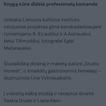
Knygą kūrė didelė profesionalų komanda
Unikalus Lietuvos kultūros instituto
inicijuotas projektas gimė bendradarbiaujant
tyrinėtojams R. R.Laužikui ir A.Astrauskui,
šefui T.Rimydžiui, fotografei Eglei
Mačerauskei.
Šiuolaikišką dizainą ir maketą sukūrė „Studio
Honest“, o šmaikštų gastronominį žemėlapį –
iliustruotoja Lina Vyšniauskaitė.
Į vokiečių kalbą studiją ir receptus išvertė
Saskia Drude ir Liane Klein.