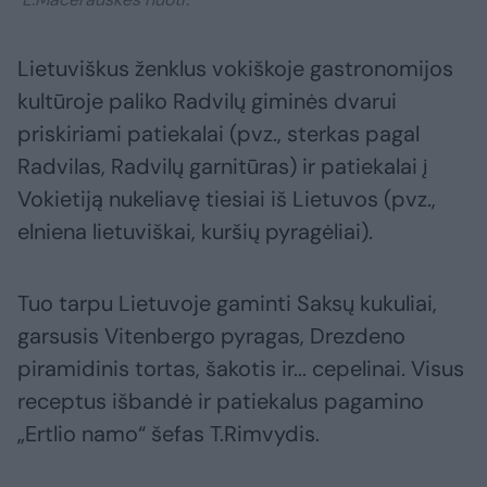
Lietuviškus ženklus vokiškoje gastronomijos
kultūroje paliko Radvilų giminės dvarui
priskiriami patiekalai (pvz., sterkas pagal
Radvilas, Radvilų garnitūras) ir patiekalai į
Vokietiją nukeliavę tiesiai iš Lietuvos (pvz.,
elniena lietuviškai, kuršių pyragėliai).
Tuo tarpu Lietuvoje gaminti Saksų kukuliai,
garsusis Vitenbergo pyragas, Drezdeno
piramidinis tortas, šakotis ir... cepelinai. Visus
receptus išbandė ir patiekalus pagamino
„Ertlio namo“ šefas T.Rimvydis.