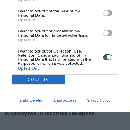
Opted In
diplomatijos manevras tapo ir kertine
I want to opt-out of the Sale of my
Lietuvos kultūros instituto išleistos knygos
Personal Data.
Opted In
idėja.
I want to opt-out of processing my
Personal Data for Targeted Advertising.
Opted In
„Ši knyga yra savotiškas šių laikų sūdytas
jautis, skatinantis pažinti gretimas kultūrines
I want to opt-out of Collection, Use,
Retention, Sale, and/or Sharing of my
erdves, pasigaminti ir paragauti istorinių
Personal Data that Is Unrelated with the
Purposes for which it was collected.
patiekalų ir stiprinantis ryšius tarp žmonių,
Opted Out
gyvenančių vokiškojoje ir lietuviškojoje
CONFIRM
kultūrinėse erdvėse“, – pažymėjo knygos
bendraautorius prof. Rimvydas Laužikas.
Data Deletion
Data Access
Privacy Policy
Išbandytas 31 istorinis receptas