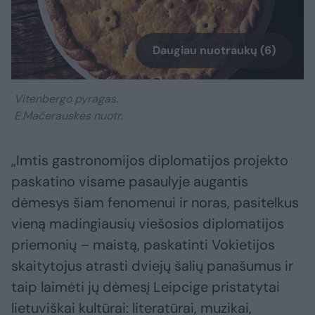
Daugiau nuotraukų (6)
Vitenbergo pyragas.
E.Mačerauskės nuotr.
„Imtis gastronomijos diplomatijos projekto
paskatino visame pasaulyje augantis
dėmesys šiam fenomenui ir noras, pasitelkus
vieną madingiausių viešosios diplomatijos
priemonių – maistą, paskatinti Vokietijos
skaitytojus atrasti dviejų šalių panašumus ir
taip laimėti jų dėmesį Leipcige pristatytai
lietuviškai kultūrai: literatūrai, muzikai,