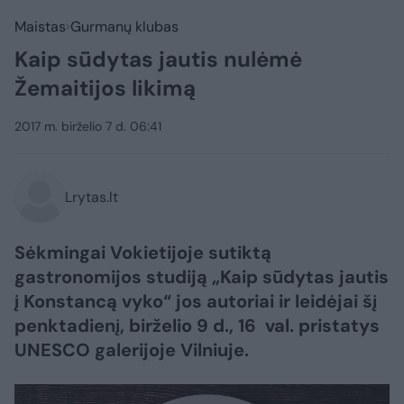
Maistas
Gurmanų klubas
Kaip sūdytas jautis nulėmė
Žemaitijos likimą
2017 m. birželio 7 d. 06:41
Lrytas.lt
Sėkmingai Vokietijoje sutiktą
gastronomijos studiją „Kaip sūdytas jautis
į Konstancą vyko“ jos autoriai ir leidėjai šį
penktadienį, birželio 9 d., 16 val. pristatys
UNESCO galerijoje Vilniuje.