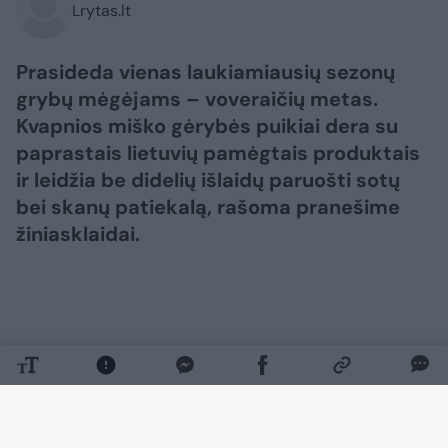
Lrytas.lt
Prasideda vienas laukiamiausių sezonų
grybų mėgėjams – voveraičių metas.
Kvapnios miško gėrybės puikiai dera su
paprastais lietuvių pamėgtais produktais
ir leidžia be didelių išlaidų paruošti sotų
bei skanų patiekalą, rašoma pranešime
žiniasklaidai.