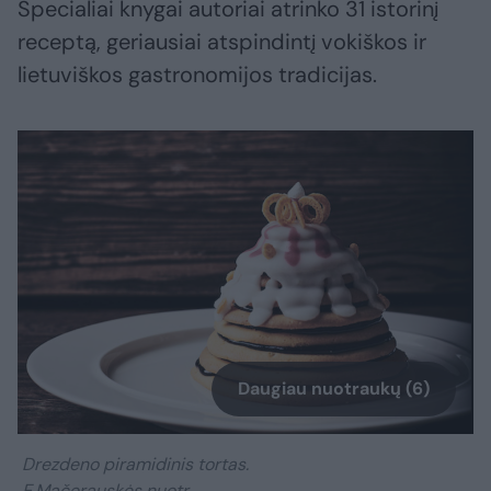
Specialiai knygai autoriai atrinko 31 istorinį
receptą, geriausiai atspindintį vokiškos ir
lietuviškos gastronomijos tradicijas.
Daugiau nuotraukų (6)
Drezdeno piramidinis tortas.
E.Mačerauskės nuotr.