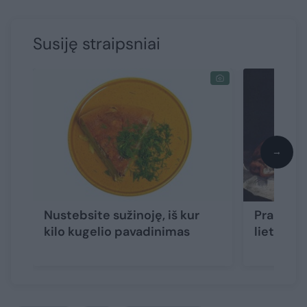
Susiję straipsniai
→
Nustebsite sužinoję, iš kur
Prancūzų
kilo kugelio pavadinimas
lietuvišk