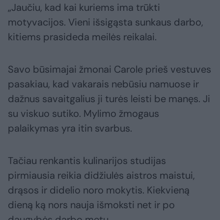
„Jaučiu, kad kai kuriems ima trūkti
motyvacijos. Vieni išsigąsta sunkaus darbo,
kitiems prasideda meilės reikalai.
Savo būsimajai žmonai Carole prieš vestuves
pasakiau, kad vakarais nebūsiu namuose ir
dažnus savaitgalius ji turės leisti be manęs. Ji
su viskuo sutiko. Mylimo žmogaus
palaikymas yra itin svarbus.
Tačiau renkantis kulinarijos studijas
pirmiausia reikia didžiulės aistros maistui,
drąsos ir didelio noro mokytis. Kiekvieną
dieną ką nors nauja išmoksti net ir po
daugybės darbo metų.