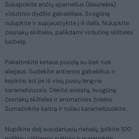
Sukapokite ančių sparnelius (šlauneles)
vidutinio dydžio gabalėliais. Svogūną
nulupkite ir supjaustykite į 4 dalis. Nulupkite
česnakų skilteles, palikdami viršutinę skiltelės
luobelę.
Pakaitinkite ketaus puodą su šiek tiek
aliejaus. Sudėkite antienos gabalėlius ir
kepkite, kol jie iš visų pusių lengvai
karamelizuosis. Dėkite sviestą, svogūną,
česnakų skilteles ir aromatines žoleles.
Sumažinkite kaitrą ir toliau karamelizuokite.
Nupilkite dalį susidariusių riebalų. Įpilkite 100
mililitrų vištienos sultinio ir nugarinkite.