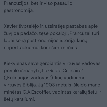
Prancūzijos, bet ir viso pasaulio
gastronomija.
Xavier šyptelėjo ir, užsirašęs pastabas apie
žuvį be padažo, tęsė pokalbį: „Prancūzai turi
labai seną gastronomijos istoriją, kurią
nepertraukiamai kūrė šimtmečius.
Kiekvienas save gerbiantis virtuvės vadovas
privalo išmanyti „Le Guide Culinaire“
(„Kulinarijos vadovas“), kurį vadiname
virtuvės Biblija. Ją 1903 metais išleido mano
minėtas G.A.Escoffier, vadintas karalių šefu ir
šefų karaliumi.