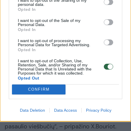
I want to opt-out of the Sharing of my
personal data.
(„Advanced Culinary Arts program“)
Opted In
studentams.
I want to opt-out of the Sale of my
Personal Data.
Opted In
Vėliau iš darbuotojų paieškos kompanijos
I want to opt-out of processing my
gavau itin viliojantį pasiūlymą.
Personal Data for Targeted Advertising.
Opted In
I want to opt-out of Collection, Use,
Reikėjo Paryžiuje iš naujo atidaryti Ritz-
Retention, Sale, and/or Sharing of my
Personal Data that Is Unrelated with the
Escoffier kulinarijos mokyklą: įrengti mokyklos
Purposes for which it was collected.
Opted Out
virtuves, parengti profesionalų ir mėgėjų
CONFIRM
mokymo programas, peržiūrėti visus
anksčiau naudotus receptus ir pritaikyti juos
pagal šiuolaikinius poreikius. Tai buvo
Data Deletion
Data Access
Privacy Policy
ypatinga galimybė dirbti viename geriausių
pasaulio viešbučių“, – pripažino X.Bouriot.