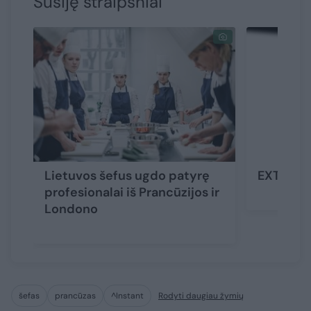
Susiję straipsniai
Lietuvos šefus ugdo patyrę
EXTRALO
profesionalai iš Prancūzijos ir
Londono
šefas
prancūzas
^Instant
Rodyti daugiau žymių