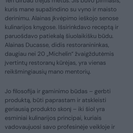
Ten dirbau trejus metus. Jis buvo pirmasis,
kuris mane supažindino su vyno ir maisto
derinimu. Alainas įkvėpimo ieškojo senose
kulinarijos knygose. Išsirinkdavo receptą ir
paruošdavo patiekalą šiuolaikišku būdu.
Alainas Ducasse, didis restoranininkas,
daugiau nei 20 „Michelin“ žvaigždutėmis
įvertintų restoranų kūrėjas, yra vienas
reikšmingiausių mano mentorių.
Jo filosofija ir gaminimo būdas – gerbti
produktą, būti paprastam ir atskleisti
geriausią produkto skonį – iki šiol yra
esminiai kulinarijos principai, kuriais
vadovaujuosi savo profesinėje veikloje ir