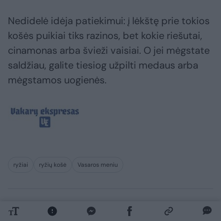
Nedidelė idėja patiekimui: į lėkštę prie tokios
košės puikiai tiks razinos, bet kokie riešutai,
cinamonas arba švieži vaisiai. O jei mėgstate
saldžiau, galite tiesiog užpilti medaus arba
mėgstamos uogienės.
ryžiai
ryžių košė
Vasaros meniu
Komentuoti po šiuo straipsniu