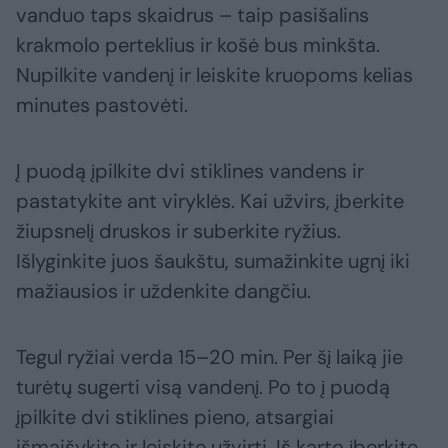
vanduo taps skaidrus – taip pasišalins
krakmolo perteklius ir košė bus minkšta.
Nupilkite vandenį ir leiskite kruopoms kelias
minutes pastovėti.
Į puodą įpilkite dvi stiklines vandens ir
pastatykite ant viryklės. Kai užvirs, įberkite
žiupsnelį druskos ir suberkite ryžius.
Išlyginkite juos šaukštu, sumažinkite ugnį iki
mažiausios ir uždenkite dangčiu.
Tegul ryžiai verda 15–20 min. Per šį laiką jie
turėtų sugerti visą vandenį. Po to į puodą
įpilkite dvi stiklines pieno, atsargiai
išmaišykite ir leiskite užvirti. Iš karto įberkite