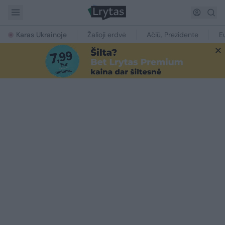
Karas Ukrainoje
Žalioji erdvė
Ačiū, Prezidente
E