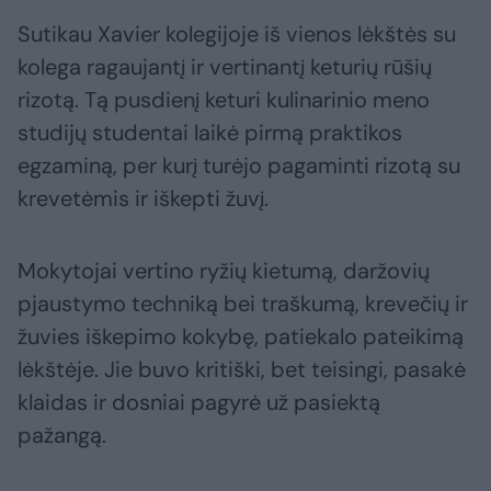
Sutikau Xavier kolegijoje iš vienos lėkštės su
kolega ragaujantį ir vertinantį keturių rūšių
rizotą. Tą pusdienį keturi kulinarinio meno
studijų studentai laikė pirmą praktikos
egzaminą, per kurį turėjo pagaminti rizotą su
krevetėmis ir iškepti žuvį.
Mokytojai vertino ryžių kietumą, daržovių
pjaustymo techniką bei traškumą, krevečių ir
žuvies iškepimo kokybę, patiekalo pateikimą
lėkštėje. Jie buvo kritiški, bet teisingi, pasakė
klaidas ir dosniai pagyrė už pasiektą
pažangą.