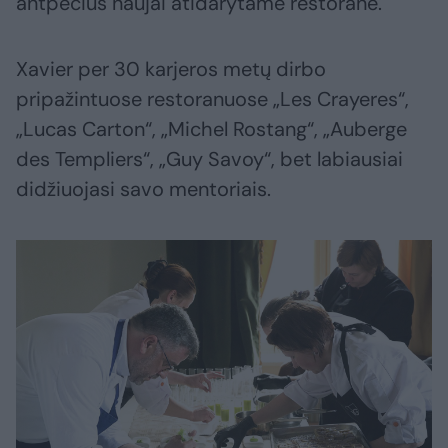
antpečius naujai atidarytame restorane.
Xavier per 30 karjeros metų dirbo
pripažintuose restoranuose „Les Crayeres“,
„Lucas Carton“, „Michel Rostang“, „Auberge
des Templiers“, „Guy Savoy“, bet labiausiai
didžiuojasi savo mentoriais.