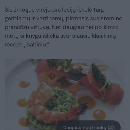
Šis žmogus virėjo profesiją iškėlė tarp
gerbiamų ir vertinamų, pirmasis susistemino
prancūzų virtuvę. Net daugiau nei po šimto
metų ši knyga išlieka svarbiausiu klasikinių
receptų šaltiniu.“
Daugiau nuotraukų (4)