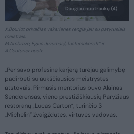
Daugiau nuotraukų (4)
X.Bouriot privačias vakarienes rengia jau su patyrusiais
meistrais.
M.Ambrazo, Eglės Juzumas/„Tastemakers.lt“ ir
A.Couturier nuotr.
„Per savo profesinę karjerą turėjau galimybę
padirbėti su aukščiausios meistrystės
atstovais. Pirmasis mentorius buvo Alainas
Senderensas, vieno prestižiškiausių Paryžiaus
restoranų „Lucas Carton“, turinčio 3
„Michelin“ žvaigždutes, virtuvės vadovas.