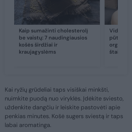
Kaip sumažinti cholesterolį
Vidurių 
be vaistų: 7 naudingiausios
pūtimas,
košės širdžiai ir
organizm
kraujagyslėms
štai, ko 
Kai ryžių grūdeliai taps visiškai minkšti,
nuimkite puodą nuo viryklės. Įdėkite sviesto,
uždenkite dangčiu ir leiskite pastovėti apie
penkias minutes. Košė sugers sviestą ir taps
labai aromatinga.