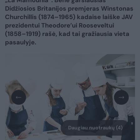
„La Mamounia“. Bene garsiausias
Didžiosios Britanijos premjeras Winstonas
Churchillis (1874–1965) kadaise laiške JAV
prezidentui Theodore’ui Rooseveltui
(1858–1919) rašė, kad tai gražiausia vieta
pasaulyje.
Daugiau nuotraukų (4)