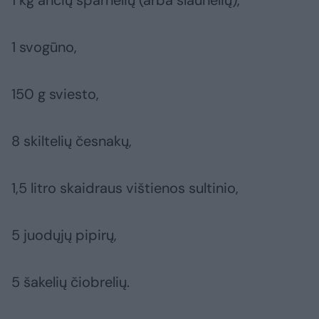
1 svogūno,
150 g sviesto,
8 skiltelių česnakų,
1,5 litro skaidraus vištienos sultinio,
5 juodųjų pipirų,
5 šakelių čiobrelių.