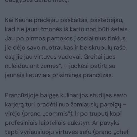
Kai Kaune pradėjau paskaitas, pastebėjau,
kad tie jauni žmonės iš karto nori būti šefais.
Jau po pirmos pamokos į socialinius tinklus
jie dėjo savo nuotraukas ir be skrupulų rašė,
esą jie jau virtuvės vadovai. Greitai juos
nuleidau ant žemės“, – juokėsi patirtį su
jaunais lietuviais prisiminęs prancūzas.
Prancūzijoje baigęs kulinarijos studijas savo
karjerą turi pradėti nuo žemiausių pareigų –
virėjo (pranc. „commis“). Ir po truputį kopi
profesiniais laipteliais aukštyn. Ar pavyks
tapti vyriausiuoju virtuvės šefu (pranc. „chef