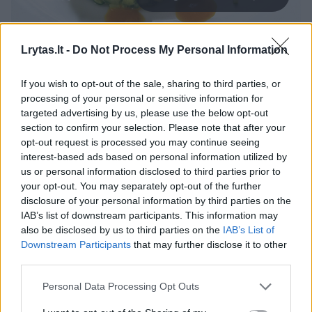
Vasara lėkštėje pagal X.Bouriot – didžioji krevetė,
Lrytas.lt -
Do Not Process My Personal Information
avokadų tartaras, traškios šviežios daržovės, apelsinų,
morkų bei omarų kiautų (fumė) sodrus padažas.
If you wish to opt-out of the sale, sharing to third parties, or
processing of your personal or sensitive information for
targeted advertising by us, please use the below opt-out
Po darbų pripažintuose restoranuose 2003-
section to confirm your selection. Please note that after your
iaisiais Xavier buvo pasiūlyta pradėti
opt-out request is processed you may continue seeing
interest-based ads based on personal information utilized by
profesionalią virtuvės vadovo mokytojo
us or personal information disclosed to third parties prior to
karjerą A.Ducasse kulinarijos mokykloje
your opt-out. You may separately opt-out of the further
(„Centre de formation Alain Ducasse“), čia
disclosure of your personal information by third parties on the
IAB’s list of downstream participants. This information may
dirbo apie dešimt metų.
also be disclosed by us to third parties on the
IAB’s List of
Downstream Participants
that may further disclose it to other
third parties.
„Vedžiau mokymus 3 „Michelin“ žvaigždutes
Personal Data Processing Opt Outs
turinčių restoranų kolektyvams, dėsčiau
kulinarinio meno programą pažengusiems