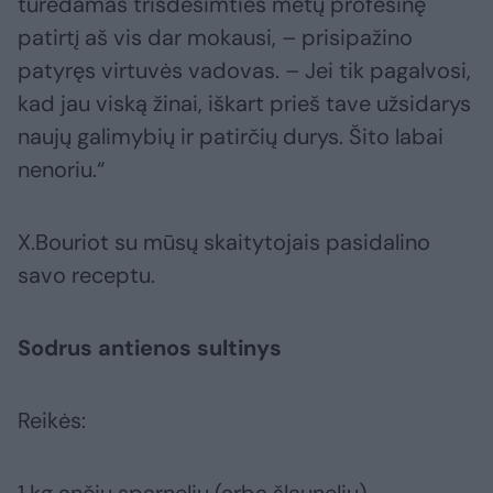
turėdamas trisdešimties metų profesinę
patirtį aš vis dar mokausi, – prisipažino
patyręs virtuvės vadovas. – Jei tik pagalvosi,
kad jau viską žinai, iškart prieš tave užsidarys
naujų galimybių ir patirčių durys. Šito labai
nenoriu.“
X.Bouriot su mūsų skaitytojais pasidalino
savo receptu.
Sodrus antienos sultinys
Reikės:
1 kg ančių sparnelių (arba šlaunelių),