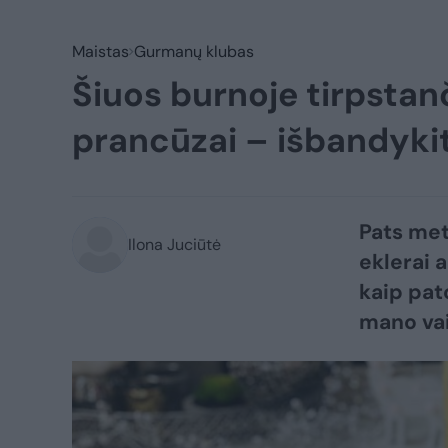
Maistas
Gurmanų klubas
Šiuos burnoje tirpsta
prancūzai – išbandykite
Pats met
Ilona Juciūtė
eklerai a
kaip pato
mano vai