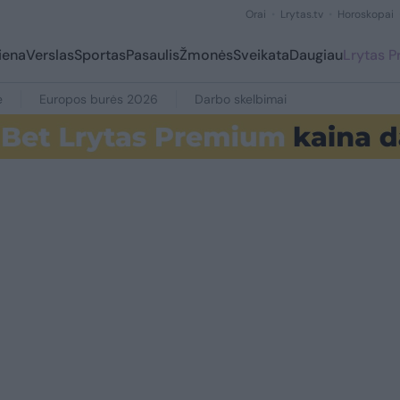
Orai
Lrytas.tv
Horoskopai
iena
Verslas
Sportas
Pasaulis
Žmonės
Sveikata
Daugiau
Lrytas 
e
Europos burės 2026
Darbo skelbimai