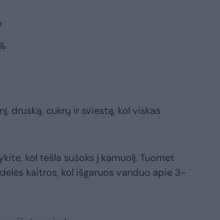
o
5%
, druską, cukrų ir sviestą, kol viskas
ykite, kol tešla sušoks į kamuolį. Tuomet
delės kaitros, kol išgaruos vanduo apie 3-