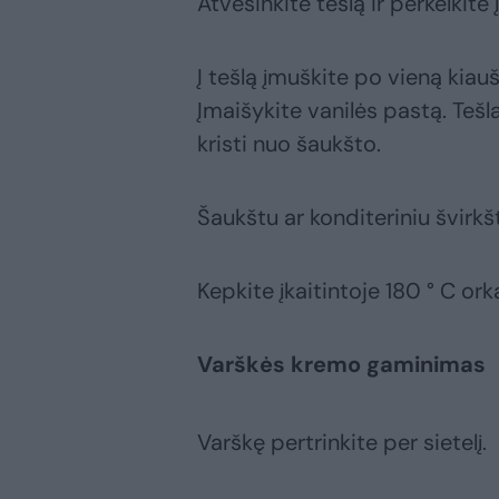
Atvėsinkite tešlą ir perkelkite
Į tešlą įmuškite po vieną kiauš
Įmaišykite vanilės pastą. Tešla
kristi nuo šaukšto.
Šaukštu ar konditeriniu švirkš
Kepkite įkaitintoje 180 ° C or
Varškės kremo gaminimas
Varškę pertrinkite per sietelį.