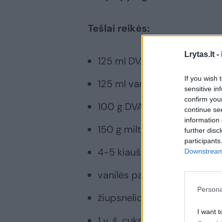
Tešlai reikės:
Lrytas.lt -
125 ml DVARO pieno
If you wish 
125 ml vandens
sensitive in
confirm you
100 g DVARO sviesto
continue se
information 
150 g miltų
further disc
participants
4-5 kiaušinių
Downstream 
vanilės pastos
Persona
žiupsnelio druskos
I want t
1 v. š. cukraus