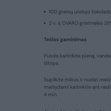
100 gramų uodojo šokolad
2 v. š. DVARO grietinėlės 3
Tešlos gaminimas
Puode kaitinkite pieną, vandenį
ištirps.
Supilkite miltus ir nuolat maiš
maišydami kaitinkite ant nedi
4 min.