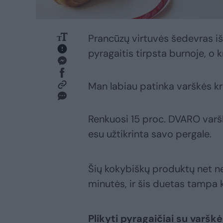
Prancūzų virtuvės šedevras iš
pyragaitis tirpsta burnoje, o 
Man labiau patinka varškės kre
Renkuosi 15 proc. DVARO varšk
esu užtikrinta savo pergale.
Šių kokybiškų produktų net ner
minutės, ir šis duetas tampa 
Plikyti pyragaičiai su varš