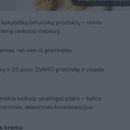
 kokybiškų lietuviškų produktų – orinis
kremą renkuosi riebesnį.
mas, nei vien iš grietinėlės.
ę ir 35 proc. DVARO grietinėlę ir visada
eikia kažkaip ypatingai plakti – kelios
kreminės, aksominės konsistencijos.
kės kremu