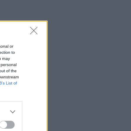
sonal or
ection to
ou may
 personal
out of the
 downstream
B’s List of