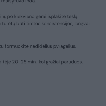
 į maišytuvo indą.
inį, po kiekvieno gerai išplakite tešlą.
 turėtų būti tirštos konsistencijos, lengvai
tu formuokite nedidelius pyragėlius.
kaitėje 20-25 min., kol gražiai paruduos.