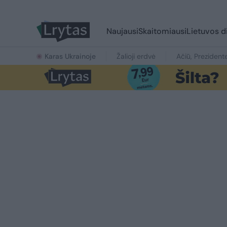
Naujausi
Skaitomiausi
Lietuvos d
Karas Ukrainoje
Žalioji erdvė
Ačiū, Prezident