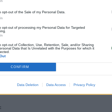
In
o opt-out of the Sale of my Personal Data.
In
to opt-out of processing my Personal Data for Targeted
ing.
In
35%
o opt-out of Collection, Use, Retention, Sale, and/or Sharing
ersonal Data that Is Unrelated with the Purposes for which it
lected.
nį
Out
CONFIRM
Data Deletion
Data Access
Privacy Policy
: