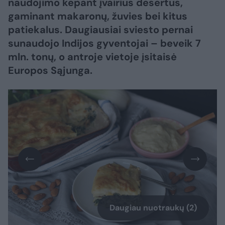
naudojimo kepant įvairius desertus,
gaminant makaronų, žuvies bei kitus
patiekalus. Daugiausiai sviesto pernai
sunaudojo Indijos gyventojai – beveik 7
mln. tonų, o antroje vietoje įsitaisė
Europos Sąjunga.
Daugiau nuotraukų (2)