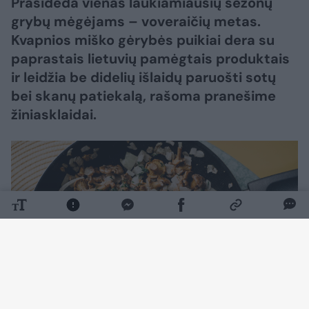
Prasideda vienas laukiamiausių sezonų
grybų mėgėjams – voveraičių metas.
Kvapnios miško gėrybės puikiai dera su
paprastais lietuvių pamėgtais produktais
ir leidžia be didelių išlaidų paruošti sotų
bei skanų patiekalą, rašoma pranešime
žiniasklaidai.
Daugiau nuotraukų (1)