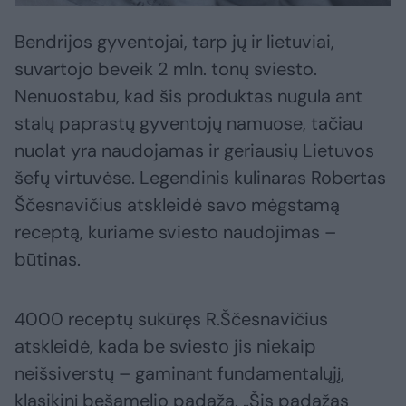
Bendrijos gyventojai, tarp jų ir lietuviai,
suvartojo beveik 2 mln. tonų sviesto.
Nenuostabu, kad šis produktas nugula ant
stalų paprastų gyventojų namuose, tačiau
nuolat yra naudojamas ir geriausių Lietuvos
šefų virtuvėse. Legendinis kulinaras Robertas
Ščesnavičius atskleidė savo mėgstamą
receptą, kuriame sviesto naudojimas –
būtinas.
4000 receptų sukūręs R.Ščesnavičius
atskleidė, kada be sviesto jis niekaip
neišsiverstų – gaminant fundamentalųjį,
klasikinį bešamelio padažą. „Šis padažas