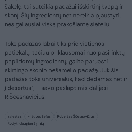
šakelę, tai suteikia padažui išskirtinį kvapą ir
skonį. Šių ingredientų net nereikia pjaustyti,
nes galiausiai viską prakošiame sieteliu.
Toks padažas labai tiks prie vištienos
patiekalų, tačiau priklausomai nuo pasirinktų
papildomų ingredientų, galite paruošti
skirtingo skonio bešamelio padažą. Juk šis
padažas toks universalus, kad dedamas net ir
į desertus“, – savo paslaptimis dalijasi
R.Ščesnavičius.
sviestas
virtuvės šefas
Robertas Ščesnavičius
Rodyti daugiau žymių