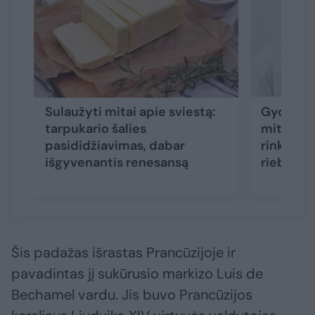
Sulaužyti mitai apie sviestą:
Gydytoja
tarpukario šalies
mitus ap
pasididžiavimas, dabar
rinktis d
išgyvenantis renesansą
riebumą
Šis padažas išrastas Prancūzijoje ir
pavadintas jį sukūrusio markizo Luis de
Bechamel vardu. Jis buvo Prancūzijos