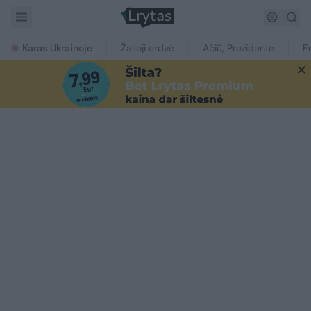
Karas Ukrainoje
Žalioji erdvė
Ačiū, Prezidente
E