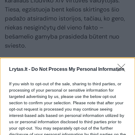
karaliaus Liudviko XIV virtuvės valdytojas.
Tiesa, egzistuoja bent kelios skirtingos šio
padažo atsiradimo istorijos, tačiau, ko gero,
niekas nesiginčytų dėl vieno fakto –
bešamelio gamyba prasideda būtent nuo
sviesto.
Lrytas.lt -
Do Not Process My Personal Information
If you wish to opt-out of the sale, sharing to third parties, or
processing of your personal or sensitive information for
targeted advertising by us, please use the below opt-out
section to confirm your selection. Please note that after your
opt-out request is processed you may continue seeing
interest-based ads based on personal information utilized by
us or personal information disclosed to third parties prior to
your opt-out. You may separately opt-out of the further
Daugiau nuotraukų (2)
disclosure of your personal information by third parties on the