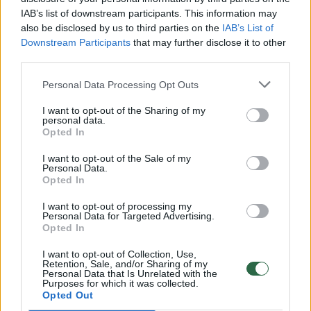
IAB’s list of downstream participants. This information may
also be disclosed by us to third parties on the
IAB’s List of
Sviestas.
Downstream Participants
that may further disclose it to other
123rf nuotr.
third parties.
Personal Data Processing Opt Outs
R.Ščesnavičius pasakoja, kad sviestą naudoja
I want to opt-out of the Sharing of my
nuolat ir atskleidė, kokį renkasi jis. Pasak
personal data.
Opted In
kulinaro, renkantis sviestą jam svarbiausi du
I want to opt-out of the Sale of my
aspektai – skonis ir kokybė. „Pats visąlaik
Personal Data.
Opted In
naudoju „Dvaro“ sviestą. Jį rasite ir mano
namuose, ir mano darbe. Šio sviesto skonis
I want to opt-out of processing my
Personal Data for Targeted Advertising.
tikrai ypatingas, jis kvapnus ir be to, tepasi
Opted In
labai lengvai“, – pabrėžia kulinaras.
I want to opt-out of Collection, Use,
Retention, Sale, and/or Sharing of my
Personal Data that Is Unrelated with the
Purposes for which it was collected.
Bešamelio padažo receptas
Opted Out