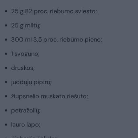
25 g 82 proc. riebumo sviesto;
25 g miltų;
300 ml 3,5 proc. riebumo pieno;
1 svogūno;
druskos;
juodųjų pipirų;
žiupsnelio muskato riešuto;
petražolių;
lauro lapo;