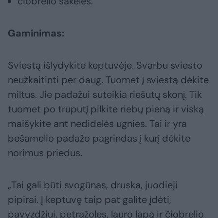
čiobrelio šakelės.
Gaminimas:
Sviestą išlydykite keptuvėje. Svarbu sviesto
neužkaitinti per daug. Tuomet į sviestą dėkite
miltus. Jie padažui suteikia riešutų skonį. Tik
tuomet po truputį pilkite riebų pieną ir viską
maišykite ant nedidelės ugnies. Tai ir yra
bešamelio padažo pagrindas į kurį dėkite
norimus priedus.
„Tai gali būti svogūnas, druska, juodieji
pipirai. Į keptuvę taip pat galite įdėti,
pavyzdžiui, petražoles, lauro lapą ir čiobrelio