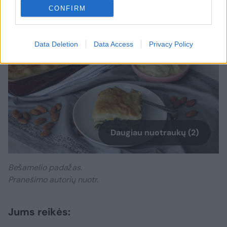
CONFIRM
Data Deletion
Data Access
Privacy Policy
Daugiau nuotraukų (2)
Bešamelio padažas.
Pranešimo autorių nuotr.
Jums reikės: