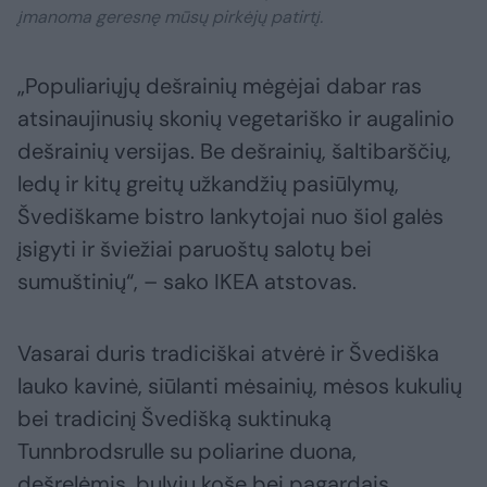
įmanoma geresnę mūsų pirkėjų patirtį.
„Populiariųjų dešrainių mėgėjai dabar ras
atsinaujinusių skonių vegetariško ir augalinio
dešrainių versijas. Be dešrainių, šaltibarščių,
ledų ir kitų greitų užkandžių pasiūlymų,
Švediškame bistro lankytojai nuo šiol galės
įsigyti ir šviežiai paruoštų salotų bei
sumuštinių“, – sako IKEA atstovas.
Vasarai duris tradiciškai atvėrė ir Švediška
lauko kavinė, siūlanti mėsainių, mėsos kukulių
bei tradicinį Švedišką suktinuką
Tunnbrodsrulle su poliarine duona,
dešrelėmis, bulvių koše bei pagardais.