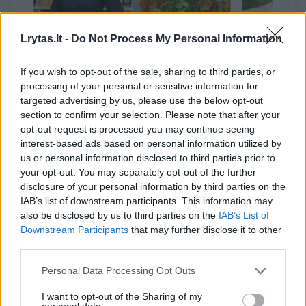
Lrytas.lt -
Do Not Process My Personal Information
Tarptautinę picos dieną
Jonines š
If you wish to opt-out of the sale, sharing to third parties, or
processing of your personal or sensitive information for
švęskite visą savaitgalį –
jums būti
targeted advertising by us, please use the below opt-out
dietistė Vaida Kurpienė
savaitgalį
section to confirm your selection. Please note that after your
pasidalino neįprastu
opt-out request is processed you may continue seeing
sveikesniu receptu
interest-based ads based on personal information utilized by
us or personal information disclosed to third parties prior to
your opt-out. You may separately opt-out of the further
disclosure of your personal information by third parties on the
IAB’s list of downstream participants. This information may
also be disclosed by us to third parties on the
IAB’s List of
„Tam, kad galėtume į savo valgiaraštį įtraukti
Downstream Participants
that may further disclose it to other
third parties.
picas, investavome į itin modernią įrangą.
Picos tešlą taip pat gaminame čia pat. Mūsų
Personal Data Processing Opt Outs
kepamų picų galima įsigyti nuo 4,99 Eur ir
I want to opt-out of the Sharing of my
personal data.