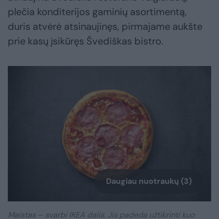
plečia konditerijos gaminių asortimentą,
duris atvėrė atsinaujinęs, pirmajame aukšte
prie kasų įsikūręs Švediškas bistro.
Daugiau nuotraukų (3)
Maistas – svarbi IKEA dalis. Jis padeda užtikrinti kuo