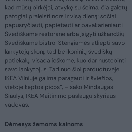
kad mūsų pirkėjai, atvykę su šeima, čia galėtų
patogiai praleisti nors ir visą dieną: sočiai
papusryčiauti, papietauti ar pavakarieniauti
Švediškame restorane arba įsigyti užkandžių
Švediškame bistro. Stengiamės atliepti savo
lankytojų skonį, tad be ikoninių švediškų
patiekalų, visada ieškome, kuo dar nustebinti
savo lankytojus. Tad nuo šiol parduotuvėje
IKEA Vilniuje galima paragauti ir šviežios,
vietoje keptos picos“, – sako Mindaugas
Šiaulys, IKEA Maitinimo paslaugų skyriaus
vadovas.
Dėmesys žemoms kainoms