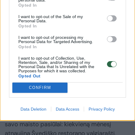
valgyti vietoje arba išsinešti“, – sako
Opted In
M.Šiaulys.
I want to opt-out of the Sale of my
Personal Data.
Opted In
Šiuo metu lankytojai gali rinktis iš keturių picų
I want to opt-out of processing my
rūšių: tradicinės picos „Margarita“, picos su
Personal Data for Targeted Advertising.
Opted In
pievagrybiais, picos su saliamiu ir picos su
šonine.
I want to opt-out of Collection, Use,
Retention, Sale, and/or Sharing of my
Personal Data that Is Unrelated with the
Purposes for which it was collected.
Švediškame bistro – nauji pasiūlymai,
Opted Out
vasarai duris atvėrė lauko kavinė
CONFIRM
Plėsdama maitinimo paslaugų spektrą,
Data Deletion
Data Access
Privacy Policy
paskutiniu metu IKEA daug dėmesio skiria
savo maisto pasiūlai: kiekvieną mėnesį
atnaujina Švediško restorano valgiaraštį,