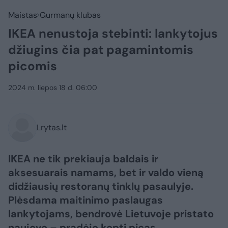
Maistas
Gurmanų klubas
IKEA nenustoja stebinti: lankytojus
džiugins čia pat pagamintomis
picomis
2024 m. liepos 18 d. 06:00
Lrytas.lt
IKEA ne tik prekiauja baldais ir
aksesuarais namams, bet ir valdo vieną
didžiausių restoranų tinklų pasaulyje.
Plėsdama maitinimo paslaugas
lankytojams, bendrovė Lietuvoje pristato
naujovę – pradėjo kepti picas.