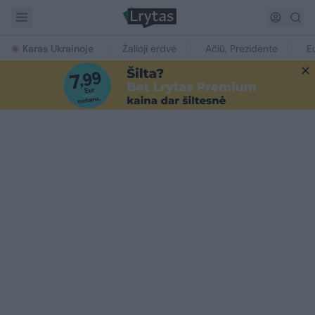
Karas Ukrainoje
Žalioji erdvė
Ačiū, Prezidente
E