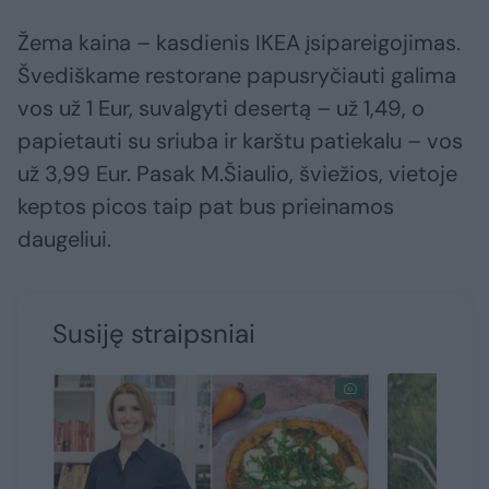
Žema kaina – kasdienis IKEA įsipareigojimas.
Švediškame restorane papusryčiauti galima
vos už 1 Eur, suvalgyti desertą – už 1,49, o
papietauti su sriuba ir karštu patiekalu – vos
už 3,99 Eur. Pasak M.Šiaulio, šviežios, vietoje
keptos picos taip pat bus prieinamos
daugeliui.
Susiję straipsniai