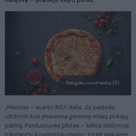
Daugiau nuotraukų (3)
„Maistas – svarbi IKEA dalis. Jis padeda
užtikrinti kuo įmanoma geresnę mūsų pirkėjų
patirtį. Parduotuvės plotas – kelios dešimtys
tūkstančių kvadratinių metrų, todėl siekiame,