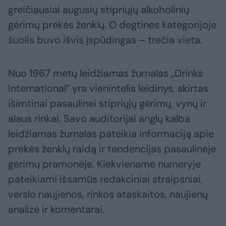
greičiausiai augusių stipriųjų alkoholinių
gėrimų prekės ženklų. O degtinės kategorijoje
šuolis buvo išvis įspūdingas – trečia vieta.
Nuo 1967 metų leidžiamas žurnalas „Drinks
International“ yra vienintelis leidinys, skirtas
išimtinai pasaulinei stipriųjų gėrimų, vynų ir
alaus rinkai. Savo auditorijai anglų kalba
leidžiamas žurnalas pateikia informaciją apie
prekės ženklų raidą ir tendencijas pasaulinėje
gėrimų pramonėje. Kiekviename numeryje
pateikiami išsamūs redakciniai straipsniai,
verslo naujienos, rinkos ataskaitos, naujienų
analizė ir komentarai.