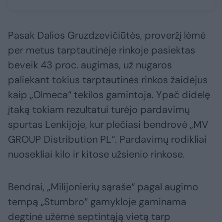
Pasak Dalios Gruzdzevičiūtės, proveržį lėmė
per metus tarptautinėje rinkoje pasiektas
beveik 43 proc. augimas, už nugaros
paliekant tokius tarptautinės rinkos žaidėjus
kaip „Olmeca“ tekilos gamintoja. Ypač didelę
įtaką tokiam rezultatui turėjo pardavimų
spurtas Lenkijoje, kur plečiasi bendrovė „MV
GROUP Distribution PL“. Pardavimų rodikliai
nuosekliai kilo ir kitose užsienio rinkose.
Bendrai, „Milijonierių sąraše“ pagal augimo
tempą „Stumbro“ gamykloje gaminama
degtinė užėmė septintąją vietą tarp