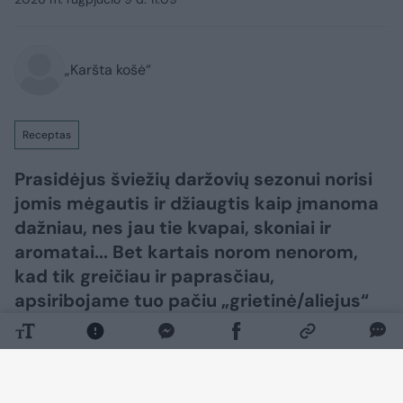
„Karšta košė“
Receptas
Prasidėjus šviežių daržovių sezonui norisi
jomis mėgautis ir džiaugtis kaip įmanoma
dažniau, nes jau tie kvapai, skoniai ir
aromatai... Bet kartais norom nenorom,
kad tik greičiau ir paprasčiau,
apsiribojame tuo pačiu „grietinė/aliejus“
repertuaru.