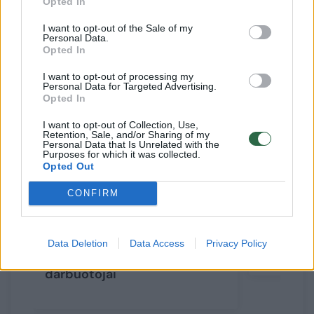
Opted In
Susiję straipsniai
I want to opt-out of the Sale of my
Personal Data.
Opted In
I want to opt-out of processing my
Personal Data for Targeted Advertising.
Opted In
I want to opt-out of Collection, Use,
Retention, Sale, and/or Sharing of my
Personal Data that Is Unrelated with the
Purposes for which it was collected.
Opted Out
CONFIRM
„Maximoje“ – dar gausesnis
Klaipėdo
„Well Done“ grilio
atvėrė n
asortimentas: štai, ką
– dovano
Data Deletion
Data Access
Privacy Policy
rekomenduoja išbandyti
darbuotojai