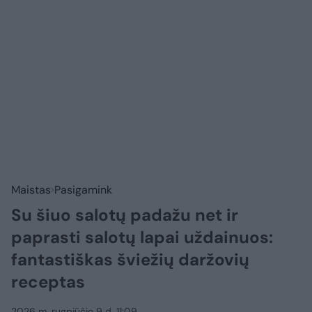
Maistas
Pasigamink
Su šiuo salotų padažu net ir
paprasti salotų lapai uždainuos:
fantastiškas šviežių daržovių
receptas
2026 m. rugpjūčio 9 d. 11:09