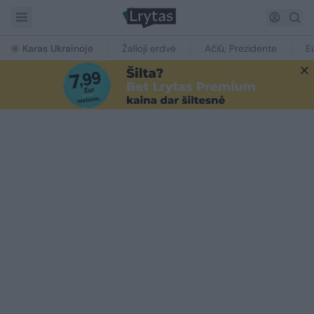
Karas Ukrainoje
Žalioji erdvė
Ačiū, Prezidente
E