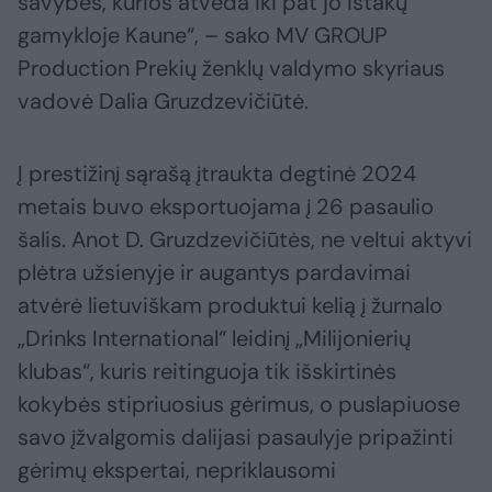
savybes, kurios atveda iki pat jo ištakų
gamykloje Kaune“, – sako MV GROUP
Production Prekių ženklų valdymo skyriaus
vadovė Dalia Gruzdzevičiūtė.
Į prestižinį sąrašą įtraukta degtinė 2024
metais buvo eksportuojama į 26 pasaulio
šalis. Anot D. Gruzdzevičiūtės, ne veltui aktyvi
plėtra užsienyje ir augantys pardavimai
atvėrė lietuviškam produktui kelią į žurnalo
„Drinks International“ leidinį „Milijonierių
klubas“, kuris reitinguoja tik išskirtinės
kokybės stipriuosius gėrimus, o puslapiuose
savo įžvalgomis dalijasi pasaulyje pripažinti
gėrimų ekspertai, nepriklausomi