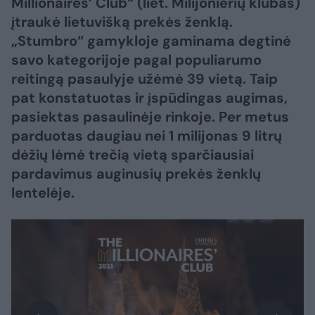
Millionaires’ Club“ (liet. Milijonierių klubas)
įtraukė lietuvišką prekės ženklą.
„Stumbro“ gamykloje gaminama degtinė
savo kategorijoje pagal populiarumo
reitingą pasaulyje užėmė 39 vietą. Taip
pat konstatuotas ir įspūdingas augimas,
pasiektas pasaulinėje rinkoje. Per metus
parduotas daugiau nei 1 milijonas 9 litrų
dėžių lėmė trečią vietą sparčiausiai
pardavimus auginusių prekės ženklų
lentelėje.