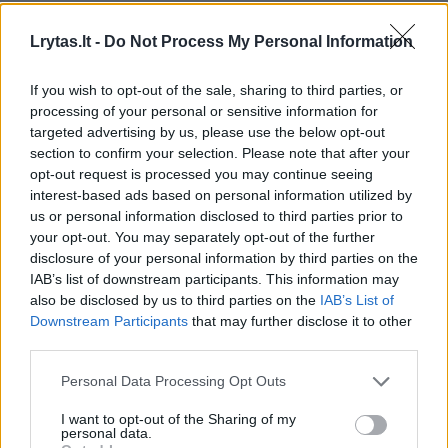
apžvalgininkai ir rinkos lyderiai.
Lrytas.lt -
Do Not Process My Personal Information
Kasmet sudarydama „Milijonierių klubą“
If you wish to opt-out of the sale, sharing to third parties, or
ekspertų komanda renka duomenis iš viešų
processing of your personal or sensitive information for
bendrovių ataskaitų ir tiesiogiai kreipiasi dėl
targeted advertising by us, please use the below opt-out
section to confirm your selection. Please note that after your
duomenų į didžiausius pasaulio stipriųjų
opt-out request is processed you may continue seeing
gėrimų gamintojus. Tokiu būdu, lietuviška
interest-based ads based on personal information utilized by
us or personal information disclosed to third parties prior to
degtinė pirmą kartą atsidūrė vienoje
your opt-out. You may separately opt-out of the further
kategorijoje su tokiais pasauliniais prekės
disclosure of your personal information by third parties on the
IAB’s list of downstream participants. This information may
ženklais kaip „Grey Goose“, „Nemiroff“ ir
also be disclosed by us to third parties on the
IAB’s List of
„Absolut“. Degtinių kategorijoje lietuviškas
Downstream Participants
that may further disclose it to other
prekės ženklas užėmė 39 vietą, o bendrame
third parties.
pasauliniame stipriųjų gėrimų reitinge – 146-
Personal Data Processing Opt Outs
tą.
I want to opt-out of the Sharing of my
personal data.