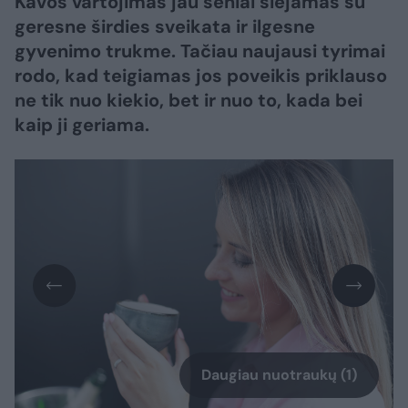
Kavos vartojimas jau seniai siejamas su
geresne širdies sveikata ir ilgesne
gyvenimo trukme. Tačiau naujausi tyrimai
rodo, kad teigiamas jos poveikis priklauso
ne tik nuo kiekio, bet ir nuo to, kada bei
kaip ji geriama.
Daugiau nuotraukų (1)