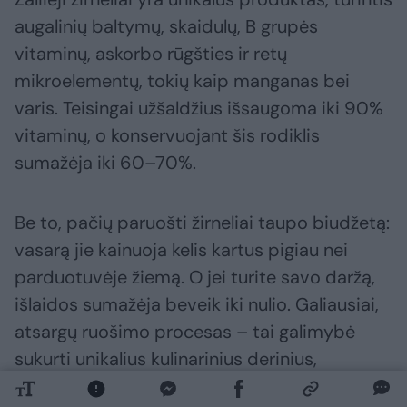
augalinių baltymų, skaidulų, B grupės
vitaminų, askorbo rūgšties ir retų
mikroelementų, tokių kaip manganas bei
varis. Teisingai užšaldžius išsaugoma iki 90%
vitaminų, o konservuojant šis rodiklis
sumažėja iki 60–70%.
Be to, pačių paruošti žirneliai taupo biudžetą:
vasarą jie kainuoja kelis kartus pigiau nei
parduotuvėje žiemą. O jei turite savo daržą,
išlaidos sumažėja beveik iki nulio. Galiausiai,
atsargų ruošimo procesas – tai galimybė
sukurti unikalius kulinarinius derinius,
pridedant kvapniųjų žolelių, kitų daržovių ar