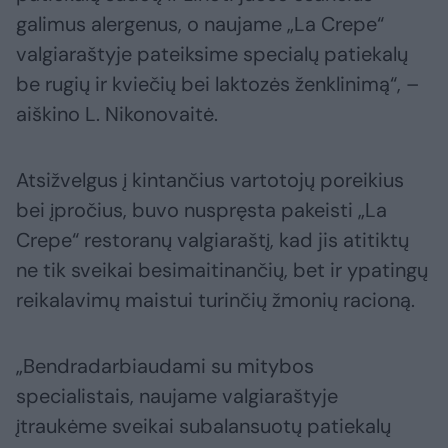
galimus alergenus, o naujame „La Crepe“
valgiaraštyje pateiksime specialų patiekalų
be rugių ir kviečių bei laktozės ženklinimą“, –
aiškino L. Nikonovaitė.
Atsižvelgus į kintančius vartotojų poreikius
bei įpročius, buvo nuspręsta pakeisti „La
Crepe“ restoranų valgiaraštį, kad jis atitiktų
ne tik sveikai besimaitinančių, bet ir ypatingų
reikalavimų maistui turinčių žmonių racioną.
„Bendradarbiaudami su mitybos
specialistais, naujame valgiaraštyje
įtraukėme sveikai subalansuotų patiekalų