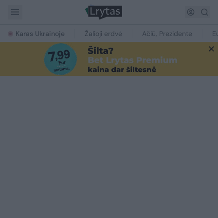
Karas Ukrainoje
Žalioji erdvė
Ačiū, Prezidente
E