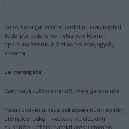
Be to, kava gali laikinai padidinti kraujospūdį,
todėl per didelis jos kiekis papildomai
apkrauna inkstus ir širdies bei kraujagyslių
sistemą.
Jei nevalgėte
Gerti kavą tuščiu skrandžiu nėra gera mintis.
Pasak gydytojų, kava gali atpalaiduoti apatinį
stemplės rauką – vožtuvą, neleidžiantį
skrandžio rūgščiai patekti atgal į stemplę.