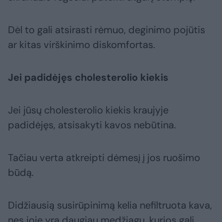
Dėl to gali atsirasti rėmuo, deginimo pojūtis
ar kitas virškinimo diskomfortas.
Jei padidėjęs cholesterolio kiekis
Jei jūsų cholesterolio kiekis kraujyje
padidėjęs, atsisakyti kavos nebūtina.
Tačiau verta atkreipti dėmesį į jos ruošimo
būdą.
Didžiausią susirūpinimą kelia nefiltruota kava,
nes joje yra daugiau medžiagų, kurios gali