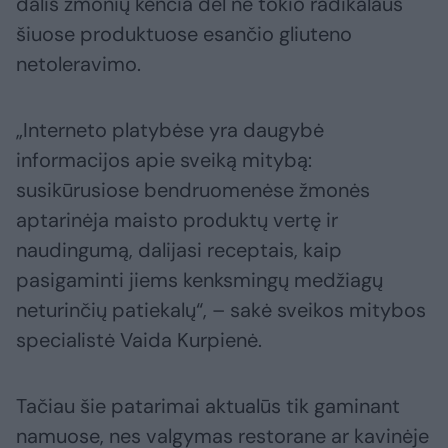
dalis žmonių kenčia dėl ne tokio radikalaus
šiuose produktuose esančio gliuteno
netoleravimo.
„Interneto platybėse yra daugybė
informacijos apie sveiką mitybą:
susikūrusiose bendruomenėse žmonės
aptarinėja maisto produktų vertę ir
naudingumą, dalijasi receptais, kaip
pasigaminti jiems kenksmingų medžiagų
neturinčių patiekalų“, – sakė sveikos mitybos
specialistė Vaida Kurpienė.
Tačiau šie patarimai aktualūs tik gaminant
namuose, nes valgymas restorane ar kavinėje