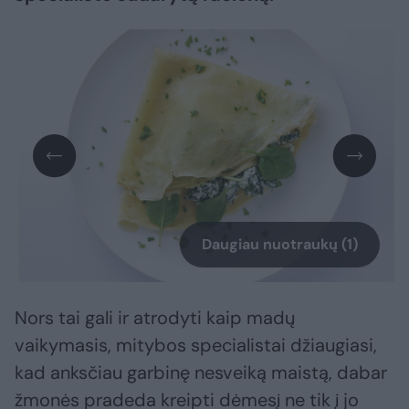
Daugiau nuotraukų (1)
Nors tai gali ir atrodyti kaip madų
vaikymasis, mitybos specialistai džiaugiasi,
kad anksčiau garbinę nesveiką maistą, dabar
žmonės pradeda kreipti dėmesį ne tik į jo