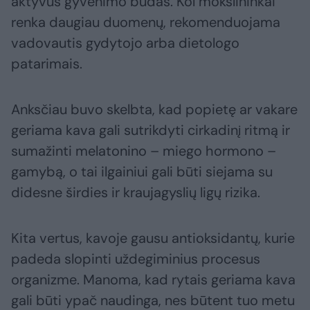
aktyvus gyvenimo būdas. Kol mokslininkai
renka daugiau duomenų, rekomenduojama
vadovautis gydytojo arba dietologo
patarimais.
Anksčiau buvo skelbta, kad popietę ar vakare
geriama kava gali sutrikdyti cirkadinį ritmą ir
sumažinti melatonino – miego hormono –
gamybą, o tai ilgainiui gali būti siejama su
didesne širdies ir kraujagyslių ligų rizika.
Kita vertus, kavoje gausu antioksidantų, kurie
padeda slopinti uždegiminius procesus
organizme. Manoma, kad rytais geriama kava
gali būti ypač naudinga, nes būtent tuo metu