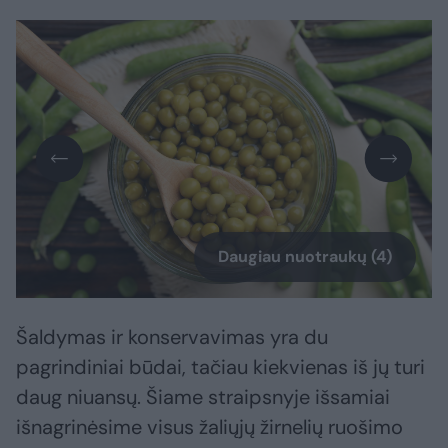
Daugiau nuotraukų (4)
Šaldymas ir konservavimas yra du
pagrindiniai būdai, tačiau kiekvienas iš jų turi
daug niuansų. Šiame straipsnyje išsamiai
išnagrinėsime visus žaliųjų žirnelių ruošimo