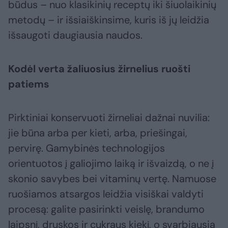
būdus – nuo klasikinių receptų iki šiuolaikinių
metodų – ir išsiaiškinsime, kuris iš jų leidžia
išsaugoti daugiausia naudos.
Kodėl verta žaliuosius žirnelius ruošti
patiems
Pirktiniai konservuoti žirneliai dažnai nuvilia:
jie būna arba per kieti, arba, priešingai,
pervirę. Gamybinės technologijos
orientuotos į galiojimo laiką ir išvaizdą, o ne į
skonio savybes bei vitaminų vertę. Namuose
ruošiamos atsargos leidžia visiškai valdyti
procesą: galite pasirinkti veislę, brandumo
laipsnį, druskos ir cukraus kiekį, o svarbiausia