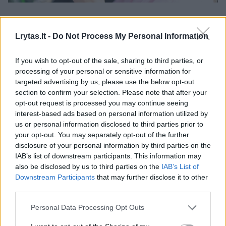
Specialistai pataria atkreipti dėmesį į tai,
kokiomis aplinkybėmis kava gali ne padėti, o
Lrytas.lt -
Do Not Process My Personal Information
pakenkti sveikatai.
If you wish to opt-out of the sale, sharing to third parties, or
processing of your personal or sensitive information for
targeted advertising by us, please use the below opt-out
Ekspertai įvardijo situacijas, kai kavos geriau
section to confirm your selection. Please note that after your
vengti.
opt-out request is processed you may continue seeing
interest-based ads based on personal information utilized by
us or personal information disclosed to third parties prior to
Jei turite miego problemų
your opt-out. You may separately opt-out of the further
disclosure of your personal information by third parties on the
IAB’s list of downstream participants. This information may
Kavos guru pasakoja, kuo skiriasi kavos
also be disclosed by us to third parties on the
IAB’s List of
Downstream Participants
that may further disclose it to other
pupelių rūšys
third parties.
Personal Data Processing Opt Outs