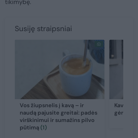
tikimybę.
Susiję straipsniai
Vos žiupsnelis į kavą – ir
Kava: mit
naudą pajusite greitai: padės
gėrimą, k
virškinimui ir sumažins pilvo
pūtimą
(1)