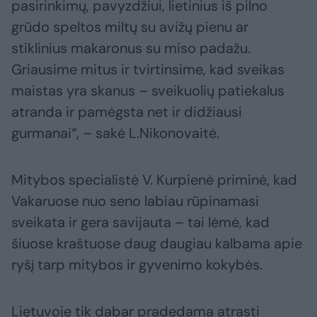
pasirinkimų, pavyzdžiui, lietinius iš pilno
grūdo speltos miltų su avižų pienu ar
stiklinius makaronus su miso padažu.
Griausime mitus ir tvirtinsime, kad sveikas
maistas yra skanus – sveikuolių patiekalus
atranda ir pamėgsta net ir didžiausi
gurmanai“, – sakė L.Nikonovaitė.
Mitybos specialistė V. Kurpienė priminė, kad
Vakaruose nuo seno labiau rūpinamasi
sveikata ir gera savijauta – tai lėmė, kad
šiuose kraštuose daug daugiau kalbama apie
ryšį tarp mitybos ir gyvenimo kokybės.
Lietuvoje tik dabar pradedama atrasti