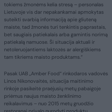
tokiems žmonėms kelia stresą – personalas
Lietuvoje vis dar nepakankamai apmokytas
suteikti svarbią informaciją apie gliuteną
maiste, tad žmonės turi tenkintis paprastais,
bet saugiais patiekalais arba gamintis norimą
patiekalą namuose. Ši situacija aktuali ir
netoleruojantiems laktozės ar alergiškiems
tam tikriems maisto produktams.“
Pasak UAB „Amber Food“ rinkodaros vadovės
Linos Nikonovaitės, situacija maitinimo
rinkoje pasikeitė praėjusių metų pabaigoje
priėmus naujus maisto ženklinimo
reikalavimus – nuo 2015 metų gruodžio
restoranai privalo nurodyti produktų