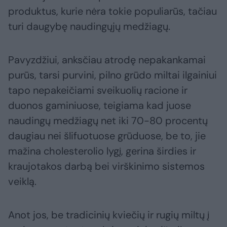
produktus, kurie nėra tokie populiarūs, tačiau
turi daugybę naudingųjų medžiagų.
Pavyzdžiui, anksčiau atrodę nepakankamai
purūs, tarsi purvini, pilno grūdo miltai ilgainiui
tapo nepakeičiami sveikuolių racione ir
duonos gaminiuose, teigiama kad juose
naudingų medžiagų net iki 70-80 procentų
daugiau nei šlifuotuose grūduose, be to, jie
mažina cholesterolio lygį, gerina širdies ir
kraujotakos darbą bei virškinimo sistemos
veiklą.
Anot jos, be tradicinių kviečių ir rugių miltų į