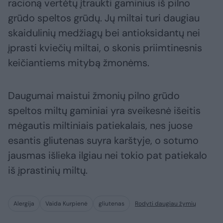
racioną vertėtų įtraukti gaminius iš pilno
grūdo speltos grūdų. Jų miltai turi daugiau
skaidulinių medžiagų bei antioksidantų nei
įprasti kviečių miltai, o skonis priimtinesnis
keičiantiems mitybą žmonėms.
Daugumai maistui žmonių pilno grūdo
speltos miltų gaminiai yra sveikesnė išeitis
mėgautis miltiniais patiekalais, nes juose
esantis gliutenas suyra karštyje, o sotumo
jausmas išlieka ilgiau nei tokio pat patiekalo
iš įprastinių miltų.
Alergija
Vaida Kurpienė
gliutenas
Rodyti daugiau žymių