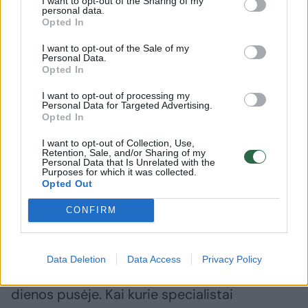
I want to opt-out of the Sharing of my
personal data.
Opted In
I want to opt-out of the Sale of my
Personal Data.
Opted In
I want to opt-out of processing my
Personal Data for Targeted Advertising.
Opted In
I want to opt-out of Collection, Use,
Retention, Sale, and/or Sharing of my
Personal Data that Is Unrelated with the
Jei sunkiai užmiegate, dažnai prabundate
Purposes for which it was collected.
Opted Out
naktį arba rytais vis dar jaučiatės pavargę,
verta peržiūrėti savo kavos vartojimo
CONFIRM
įpročius.
Data Deletion
Data Access
Privacy Policy
Vienas iš sprendimų – kavą gerti tik pirmoje
dienos pusėje. Kai kurie specialistai