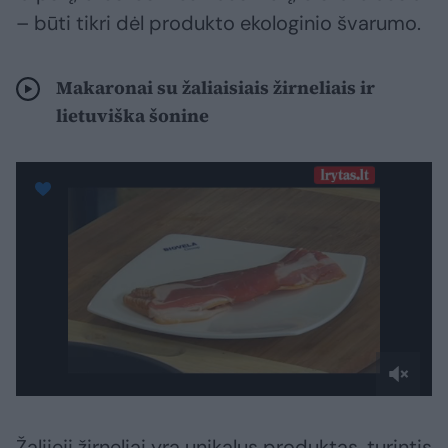
– būti tikri dėl produkto ekologinio švarumo.
Makaronai su žaliaisiais žirneliais ir
lietuviška šonine
Žaliieji žirneliai yra unikalus produktas, turintis