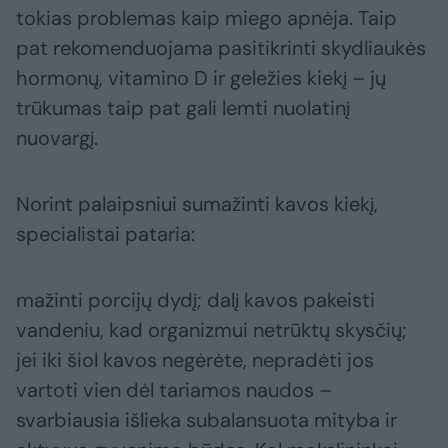
tokias problemas kaip miego apnėja. Taip
pat rekomenduojama pasitikrinti skydliaukės
hormonų, vitamino D ir geležies kiekį – jų
trūkumas taip pat gali lemti nuolatinį
nuovargį.
Norint palaipsniui sumažinti kavos kiekį,
specialistai pataria:
mažinti porcijų dydį; dalį kavos pakeisti
vandeniu, kad organizmui netrūktų skysčių;
jei iki šiol kavos negėrėte, nepradėti jos
vartoti vien dėl tariamos naudos –
svarbiausia išlieka subalansuota mityba ir