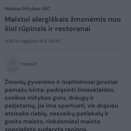
Maistas
Mitybos ABC
Maistui alergiškais žmonėmis nuo
šiol rūpinsis ir restoranai
2015 m. rugpjūčio 19 d. 08:40
lrytas.lt
Žmonių gyvenimo ir maitinimosi įpročiai
pamažu kinta: padrąsinti žiniasklaidos,
sveikos mitybos guru, draugų ir
pažįstamų, jie ima sportuoti, vis drąsiau
atsisako riebių, nesveikų patiekalų ir
greito maisto, rinkdamiesi maisto
specialisto sudarytą racioną.