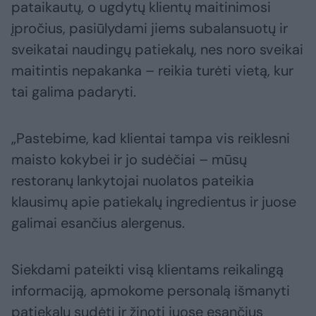
pataikautų, o ugdytų klientų maitinimosi
įpročius, pasiūlydami jiems subalansuotų ir
sveikatai naudingų patiekalų, nes noro sveikai
maitintis nepakanka – reikia turėti vietą, kur
tai galima padaryti.
„Pastebime, kad klientai tampa vis reiklesni
maisto kokybei ir jo sudėčiai – mūsų
restoranų lankytojai nuolatos pateikia
klausimų apie patiekalų ingredientus ir juose
galimai esančius alergenus.
Siekdami pateikti visą klientams reikalingą
informaciją, apmokome personalą išmanyti
patiekalų sudėtį ir žinoti juose esančius