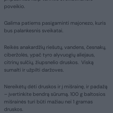
poveikio.
Galima patiems pasigaminti majonezo, kuris
bus palankesnis sveikatai.
Reikės anakardžių riešutų, vandens, česnakų,
ciberžolės, ypač tyro alyvuogių aliejaus,
citrinų sulčių, žiupsnelio druskos. Viską
sumalti ir užpilti daržoves.
Nereikėtų dėti druskos ir į mišrainę, ir padažą
– įvertinkite bendrą sūrumą. 100 g baltosios
mišrainės turi būti mažiau nei 1 gramas
druskos.