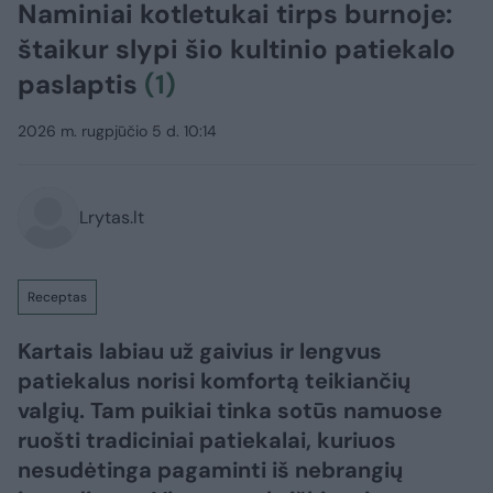
Naminiai kotletukai tirps burnoje:
štaikur slypi šio kultinio patiekalo
paslaptis
(1)
2026 m. rugpjūčio 5 d. 10:14
Lrytas.lt
Receptas
Kartais labiau už gaivius ir lengvus
patiekalus norisi komfortą teikiančių
valgių. Tam puikiai tinka sotūs namuose
ruošti tradiciniai patiekalai, kuriuos
nesudėtinga pagaminti iš nebrangių