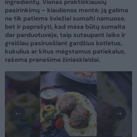
ingredientų. Vienas praktiškiausių
pasirinkimų – kiaulienos mentė: ją galima
ne tik patiems šviežiai sumalti namuose,
bet ir paprašyti, kad mėsa būtų sumalta
dar parduotuvėje, taip sutaupant laiko ir
greičiau pasiruošiant gardžius kotletus,
kukulius ar kitus mėgstamus patiekalus,
rašoma pranešime žiniasklaidai.