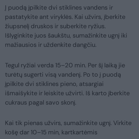
Į puodą įpilkite dvi stiklines vandens ir
pastatykite ant viryklės. Kai užvirs, įberkite
žiupsnelį druskos ir suberkite ryžius.
Išlyginkite juos šaukštu, sumažinkite ugnį iki
mažiausios ir uždenkite dangčiu.
Tegul ryžiai verda 15–20 min. Per šį laiką jie
turėtų sugerti visą vandenį. Po to į puodą
įpilkite dvi stiklines pieno, atsargiai
išmaišykite ir leiskite užvirti. Iš karto įberkite
cukraus pagal savo skonį.
Kai tik pienas užvirs, sumažinkite ugnį. Virkite
košę dar 10–15 min, kartkartėmis