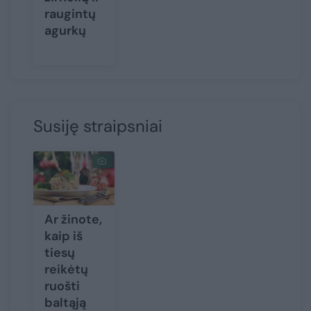
raugintų
agurkų
Susiję straipsniai
Ar žinote,
kaip iš
tiesų
reikėtų
ruošti
baltąją