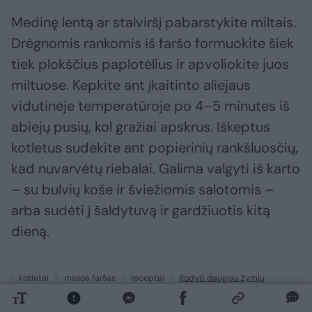
Medinę lentą ar stalviršį pabarstykite miltais.
Drėgnomis rankomis iš faršo formuokite šiek
tiek plokščius paplotėlius ir apvoliokite juos
miltuose. Kepkite ant įkaitinto aliejaus
vidutinėje temperatūroje po 4–5 minutes iš
abiejų pusių, kol gražiai apskrus. Iškeptus
kotletus sudėkite ant popierinių rankšluosčių,
kad nuvarvėtų riebalai. Galima valgyti iš karto
– su bulvių koše ir šviežiomis salotomis –
arba sudėti į šaldytuvą ir gardžiuotis kitą
dieną.
kotletai
mėsos faršas
receptai
Rodyti daugiau žymių