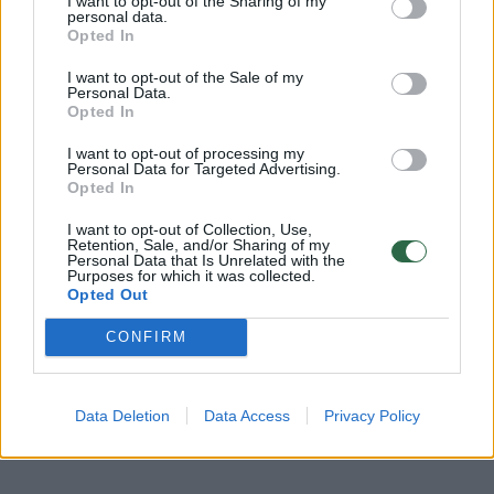
I want to opt-out of the Sharing of my
sotiesiems pusryčiams, tiek lengvai
personal data.
Opted In
vakarienei.
I want to opt-out of the Sale of my
Personal Data.
Opted In
I want to opt-out of processing my
Personal Data for Targeted Advertising.
Opted In
I want to opt-out of Collection, Use,
Retention, Sale, and/or Sharing of my
Personal Data that Is Unrelated with the
Purposes for which it was collected.
Opted Out
CONFIRM
Daugiau nuotraukų (1)
Data Deletion
Data Access
Privacy Policy
Ko prireiks: