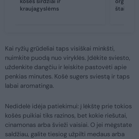
košės širdžiai ir
organizm
kraujagyslėms
štai, ko 
Kai ryžių grūdeliai taps visiškai minkšti,
nuimkite puodą nuo viryklės. Įdėkite sviesto,
uždenkite dangčiu ir leiskite pastovėti apie
penkias minutes. Košė sugers sviestą ir taps
labai aromatinga.
Nedidelė idėja patiekimui: į lėkštę prie tokios
košės puikiai tiks razinos, bet kokie riešutai,
cinamonas arba švieži vaisiai. O jei mėgstate
saldžiau, galite tiesiog užpilti medaus arba