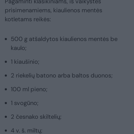
Pagaminti klasikiniams, iš vaikystės
prisimenamiems, kiaulienos mentės
kotletams reikės:
500 g atšaldytos kiaulienos mentės be
kaulo;
1 kiaušinio;
2 riekelių batono arba baltos duonos;
100 ml pieno;
1 svogūno;
2 česnako skiltelių;
4 v. š. miltų;