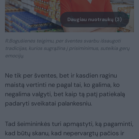
Daugiau nuotraukų (3)
R.Bogušienės teigimu, per šventes svarbu išsaugoti
tradicijas, kurios sugrąžina į prisiminimus, suteikia gerų
emocijų.
Ne tik per šventes, bet ir kasdien raginu
maistą vertinti ne pagal tai, ko galima, ko
negalima valgyti, bet kaip tą patį patiekalą
padaryti sveikatai palankesniu.
Tad šeimininkės turi apmąstyti, ką pagaminti,
kad būtų skanu, kad nepervargtų pačios ir