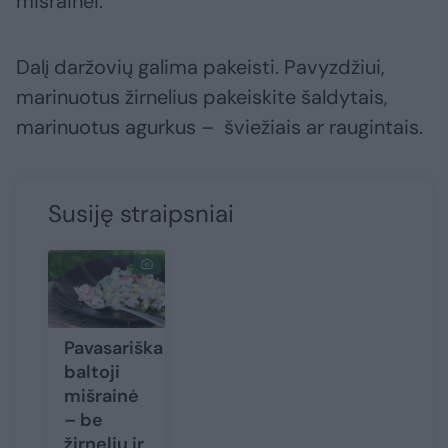
mišrainei.
Dalį daržovių galima pakeisti. Pavyzdžiui,
marinuotus žirnelius pakeiskite šaldytais,
marinuotus agurkus – šviežiais ar raugintais.
Susiję straipsniai
Pavasariška
baltoji
mišrainė
– be
žirnelių ir