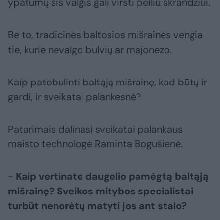
ypatumų šis valgis gali virsti peiliu skrandžiui.
Be to, tradicinės baltosios mišrainės vengia
tie, kurie nevalgo bulvių ar majonezo.
Kaip patobulinti baltąją mišrainę, kad būtų ir
gardi, ir sveikatai palankesnė?
Patarimais dalinasi sveikatai palankaus
maisto technologė Raminta Bogušienė.
-
Kaip vertinate daugelio pamėgtą baltąją
mišrainę? Sveikos mitybos specialistai
turbūt nenorėtų matyti jos ant stalo?