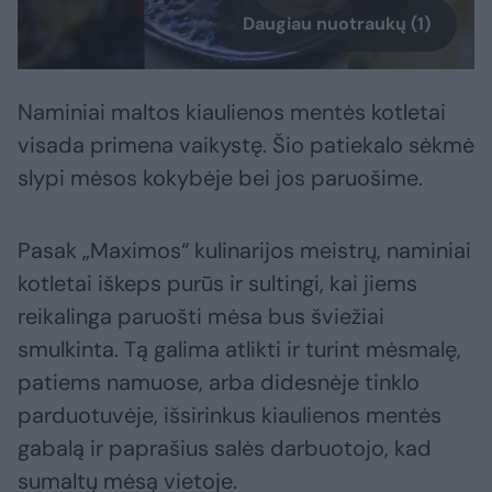
Daugiau nuotraukų (1)
Naminiai maltos kiaulienos mentės kotletai
visada primena vaikystę. Šio patiekalo sėkmė
slypi mėsos kokybėje bei jos paruošime.
Pasak „Maximos“ kulinarijos meistrų, naminiai
kotletai iškeps purūs ir sultingi, kai jiems
reikalinga paruošti mėsa bus šviežiai
smulkinta. Tą galima atlikti ir turint mėsmalę,
patiems namuose, arba didesnėje tinklo
parduotuvėje, išsirinkus kiaulienos mentės
gabalą ir paprašius salės darbuotojo, kad
sumaltų mėsą vietoje.