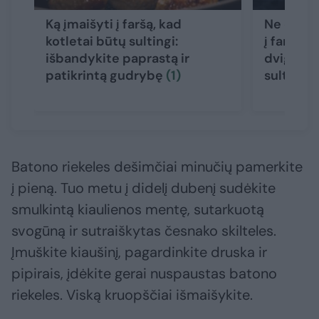
Ką įmaišyti į faršą, kad
Ne duona 
kotletai būtų sultingi:
į faršą, 
išbandykite paprastą ir
dvigubai 
patikrintą gudrybę
(1)
sultinge
Batono riekeles dešimčiai minučių pamerkite
į pieną. Tuo metu į didelį dubenį sudėkite
smulkintą kiaulienos mentę, sutarkuotą
svogūną ir sutraiškytas česnako skilteles.
Įmuškite kiaušinį, pagardinkite druska ir
pipirais, įdėkite gerai nuspaustas batono
riekeles. Viską kruopščiai išmaišykite.