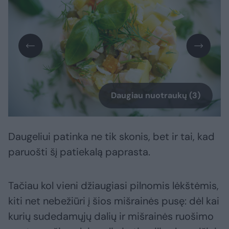
Daugiau nuotraukų (3)
Daugeliui patinka ne tik skonis, bet ir tai, kad
paruošti šį patiekalą paprasta.
Tačiau kol vieni džiaugiasi pilnomis lėkštėmis,
kiti net nebežiūri į šios mišrainės pusę: dėl kai
kurių sudedamųjų dalių ir mišrainės ruošimo