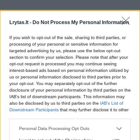
Maistas
Pasigamink
Lrytas.lt -
Do Not Process My Personal Information
Puri ir labai gardi ryžių košė: skonis
If you wish to opt-out of the sale, sharing to third parties, or
– tarsi vaikystėje
(1)
processing of your personal or sensitive information for
targeted advertising by us, please use the below opt-out
2026 m. rugpjūčio 6 d. 09:42
section to confirm your selection. Please note that after your
opt-out request is processed you may continue seeing
interest-based ads based on personal information utilized by
us or personal information disclosed to third parties prior to
Lrytas.lt
your opt-out. You may separately opt-out of the further
disclosure of your personal information by third parties on the
IAB’s list of downstream participants. This information may
also be disclosed by us to third parties on the
IAB’s List of
Receptas
Downstream Participants
that may further disclose it to other
third parties.
Ryžių košė verdama visame pasaulyje, ir
ne be reikalo. Ji lengvai virškinama ir
Personal Data Processing Opt Outs
puikiai tinka bet kuriuo paros metu – tiek