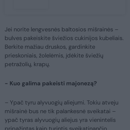
Jei norite lengvesnės baltosios mišrainės –
bulves pakeiskite šviežios cukinijos kubeliais.
Berkite mažiau druskos, gardinkite
prieskoniais, žolelėmis, įdėkite šviežių
petražolių, krapų.
- Kuo galima pakeisti majonezą?
– Ypač tyru alyvuogių aliejumi. Tokiu atveju
mišrainė bus ne tik palankesnė sveikatai –
ypač tyras alyvuogių aliejus yra vienintelis
pripažintas kaip turintis sveikatinančio