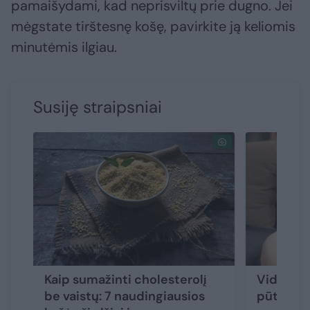
pamaišydami, kad neprisviltų prie dugno. Jei
mėgstate tirštesnę košę, pavirkite ją keliomis
minutėmis ilgiau.
Susiję straipsniai
Kaip sumažinti cholesterolį
Vidurių 
be vaistų: 7 naudingiausios
pūtimas,