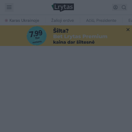
Karas Ukrainoje
Žalioji erdvė
Ačiū, Prezidente
E