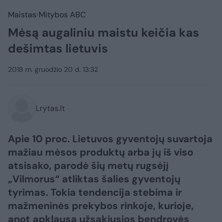
Maistas
Mitybos ABC
Mėsą augaliniu maistu keičia kas
dešimtas lietuvis
2018 m. gruodžio 20 d. 13:32
Lrytas.lt
Apie 10 proc. Lietuvos gyventojų suvartoja
mažiau mėsos produktų arba jų iš viso
atsisako, parodė šių metų rugsėjį
„Vilmorus“ atliktas šalies gyventojų
tyrimas. Tokia tendencija stebima ir
mažmeninės prekybos rinkoje, kurioje,
anot apklausą užsakiusios bendrovės