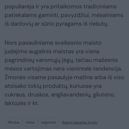
populiarėja ir yra pritaikomos tradiciniams
patiekalams gaminti, pavyzdžiui, mėsainiams
iš daržovių ar sūrio pyragams iš riešutų.
Nors pasauliniame sveikesnio maisto
judėjime augalinis maistas yra viena
pagrindinių varomųjų jėgų, tačiau mažesnis
mėsos vartojimas nėra vienintelė tendencija.
Žmonės visame pasaulyje mažina arba iš viso
atsisako tokių produktų, kuriuose yra
cukraus, druskos, angliavandenių, gliuteno,
laktozės ir kt.
Mityba
mėsa
vegetarai
Rodyti daugiau žymių