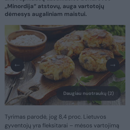
„Minordija“ atstovų, auga vartotojų
dėmesys augaliniam maistui.
Daugiau nuotraukų (2)
Tyrimas parodė, jog 8,4 proc. Lietuvos
gyventojų yra fleksitarai – mėsos vartojimą