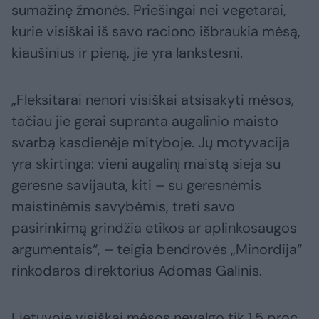
sumažinę žmonės. Priešingai nei vegetarai,
kurie visiškai iš savo raciono išbraukia mėsą,
kiaušinius ir pieną, jie yra lankstesni.
„Fleksitarai nenori visiškai atsisakyti mėsos,
tačiau jie gerai supranta augalinio maisto
svarbą kasdienėje mityboje. Jų motyvacija
yra skirtinga: vieni augalinį maistą sieja su
geresne savijauta, kiti – su geresnėmis
maistinėmis savybėmis, treti savo
pasirinkimą grindžia etikos ar aplinkosaugos
argumentais“, – teigia bendrovės „Minordija“
rinkodaros direktorius Adomas Galinis.
Lietuvoje visiškai mėsos nevalgo tik 1,5 proc.