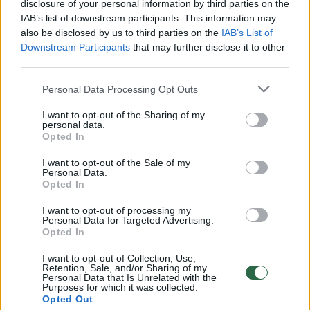
disclosure of your personal information by third parties on the
IAB’s list of downstream participants. This information may
also be disclosed by us to third parties on the
IAB’s List of
Downstream Participants
that may further disclose it to other
third parties.
Personal Data Processing Opt Outs
I want to opt-out of the Sharing of my
Daugiau nuotraukų (2)
personal data.
Opted In
I want to opt-out of the Sale of my
A.Galinis.
Personal Data.
Opted In
I want to opt-out of processing my
Prekyba su didžiaisiais tinklais rodo, kad
Personal Data for Targeted Advertising.
Opted In
vaisiai, uogos, daržovės, grūdai, riešutai
populiarėja kaip ingredientai gamybai.
I want to opt-out of Collection, Use,
Retention, Sale, and/or Sharing of my
Duonoje įsitvirtino daržovės, kurios vis
Personal Data that Is Unrelated with the
Purposes for which it was collected.
drąsiau naudojamos ir konditerijoje,
Opted Out