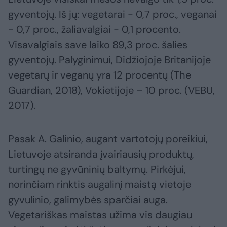
gyventojų. Iš jų: vegetarai - 0,7 proc., veganai
- 0,7 proc., žaliavalgiai - 0,1 procento.
Visavalgiais save laiko 89,3 proc. šalies
gyventojų. Palyginimui, Didžiojoje Britanijoje
vegetarų ir veganų yra 12 procentų (The
Guardian, 2018), Vokietijoje – 10 proc. (VEBU,
2017).
Pasak A. Galinio, augant vartotojų poreikiui,
Lietuvoje atsiranda įvairiausių produktų,
turtingų ne gyvūninių baltymų. Pirkėjui,
norinčiam rinktis augalinį maistą vietoje
gyvulinio, galimybės sparčiai auga.
Vegetariškas maistas užima vis daugiau