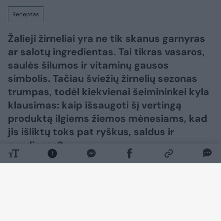
Receptas
Žalieji žirneliai yra ne tik skanus garnyras
ar salotų ingredientas. Tai tikras vasaros,
saulės šilumos ir vitaminų gausos
simbolis. Tačiau šviežių žirnelių sezonas
trumpas, todėl kiekvienai šeimininkei kyla
klausimas: kaip išsaugoti šį vertingą
produktą ilgiems žiemos mėnesiams, kad
jis išliktų toks pat ryškus, saldus ir
naudingas?