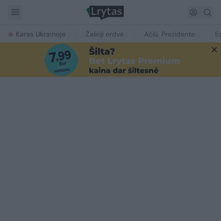
Karas Ukrainoje
Žalioji erdvė
Ačiū, Prezidente
E