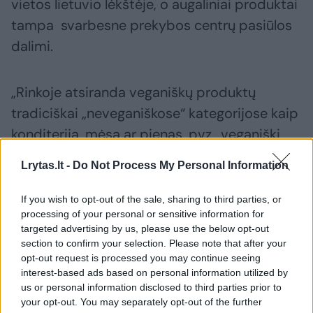
vietos lietuvio lėkštėje, o augaliniai produktai
tampa svarbesne prekybos centrų pasiūlos
dalimi.
„Rinkoje atsiranda veganiškų produktų
tradiciškai „neveganiškose“ kategorijose kaip
konditerija, mėsa ar pienas, pvz., veganiški
tortai, ledai, veganiškos dešrelės, sūris. Naujai
Lrytas.lt -
Do Not Process My Personal Information
kuriami vegetariški ar veganiški gaminiai toli
gražu neišstums mėsos iš mūsų mitybos,
If you wish to opt-out of the sale, sharing to third parties, or
processing of your personal or sensitive information for
tačiau jie leidžia vartotojui rinktis daugiau
targeted advertising by us, please use the below opt-out
augalinio maisto ir užkandžių.
section to confirm your selection. Please note that after your
opt-out request is processed you may continue seeing
interest-based ads based on personal information utilized by
us or personal information disclosed to third parties prior to
your opt-out. You may separately opt-out of the further