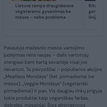
Lietuva tampa draugiškesnė
Kitokia 
vegetarams: gyvenimas be
geresnę s
mėsos – nebe problema
linijas
Pasaulyje mažesnio mėsos vartojimo
judėjimas nėra naujas – dalis vartotojų
stengiasi bent kartą savaitėje visai jos
nevartoti. To pavyzdžiai – populiarios akcijos
„Meatless Mondays“ (liet. pirmadieniai be
mėsos), „Veggie Mondays“ (vegetariški
pirmadieniai) ir pan. Vis daugiau rinkų prigyja
tokie produktai kaip veganiškas faršas,
dešrelės, mėsainiai. Šios alternatyvos