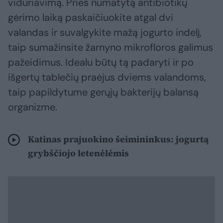
viduriavimą. Prieš numatytą antibiotikų
gėrimo laiką paskaičiuokite atgal dvi
valandas ir suvalgykite mažą jogurto indelį,
taip sumažinsite žarnyno mikrofloros galimus
pažeidimus. Idealu būtų tą padaryti ir po
išgertų tablečių praėjus dviems valandoms,
taip papildytume gerųjų bakterijų balansą
organizme.
Katinas prajuokino šeimininkus: jogurtą
grybščiojo letenėlėmis