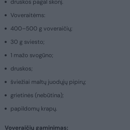
druskos pagal skonį.
Voveraitėms:
400–500 g voveraičių;
30 g sviesto;
1 mažo svogūno;
druskos;
šviežiai maltų juodųjų pipirų;
grietinės (nebūtina);
papildomų krapų.
Voveraičių gaminimas: