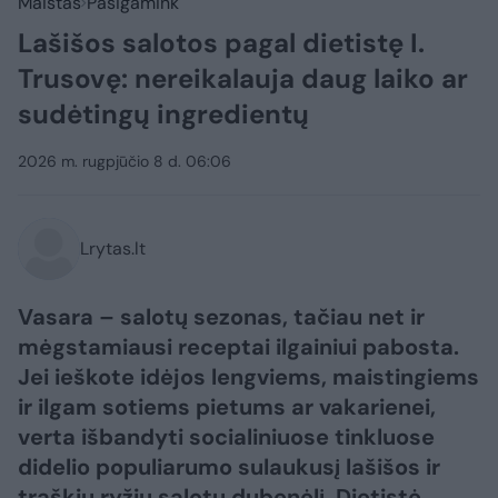
Maistas
Pasigamink
Lašišos salotos pagal dietistę I.
Trusovę: nereikalauja daug laiko ar
sudėtingų ingredientų
2026 m. rugpjūčio 8 d. 06:06
Lrytas.lt
Vasara – salotų sezonas, tačiau net ir
mėgstamiausi receptai ilgainiui pabosta.
Jei ieškote idėjos lengviems, maistingiems
ir ilgam sotiems pietums ar vakarienei,
verta išbandyti socialiniuose tinkluose
didelio populiarumo sulaukusį lašišos ir
traškių ryžių salotų dubenėlį. Dietistė