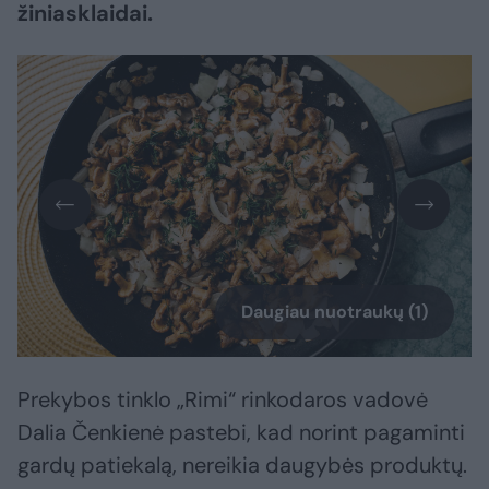
žiniasklaidai.
Daugiau nuotraukų (1)
Prekybos tinklo „Rimi“ rinkodaros vadovė
Dalia Čenkienė pastebi, kad norint pagaminti
gardų patiekalą, nereikia daugybės produktų.