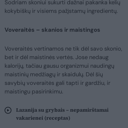
Sodriam skoniui sukurti dažnai pakanka kelių
kokybiškų ir visiems pažįstamų ingredientų.
Voveraitės – skanios ir maistingos
Voveraitės vertinamos ne tik dėl savo skonio,
bet ir dėl maistinės vertės. Jose nedaug
kalorijų, tačiau gausu organizmui naudingų
maistinių medžiagų ir skaidulų. Dėl šių
savybių voveraitės gali tapti ir gardžiu, ir
maistingu pasirinkimu.
Lazanija su grybais – nepamirštamai
vakarienei (receptas)