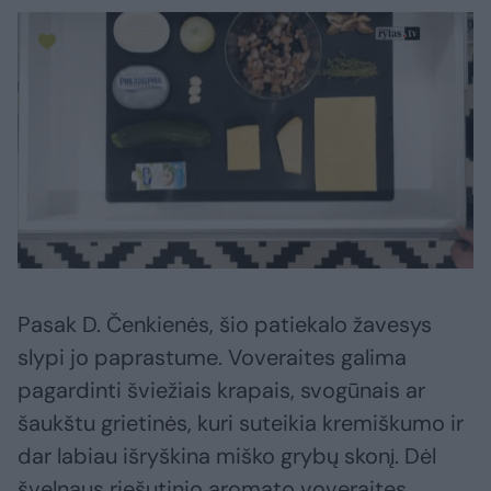
Pasak D. Čenkienės, šio patiekalo žavesys
slypi jo paprastume. Voveraites galima
pagardinti šviežiais krapais, svogūnais ar
šaukštu grietinės, kuri suteikia kremiškumo ir
dar labiau išryškina miško grybų skonį. Dėl
švelnaus riešutinio aromato voveraites