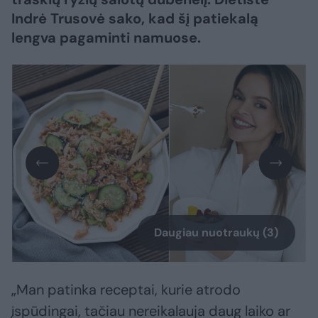
Indrė Trusovė sako, kad šį patiekalą
lengva pagaminti namuose.
Daugiau nuotraukų (3)
„Man patinka receptai, kurie atrodo
įspūdingai, tačiau nereikalauja daug laiko ar