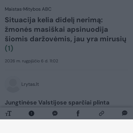
Maistas
Mitybos ABC
Situacija kelia didelį nerimą:
žmonės masiškai apsinuodija
šiomis daržovėmis, jau yra mirusių
(1)
2026 m. rugpjūčio 6 d. 11:02
Lrytas.lt
Jungtinėse Valstijose sparčiai plinta
ciklosporiozė – parazitinė liga, sukelianti
stiprų viduriavimą. Kai kuriems žmonėms
liga buvo tokia sunki, kad du pacientai