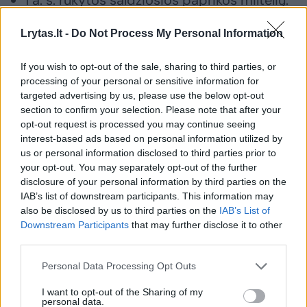
Lrytas.lt -
Do Not Process My Personal Information
Padažui:
If you wish to opt-out of the sale, sharing to third parties, or
processing of your personal or sensitive information for
3 v. š. graikiško jogurto;
targeted advertising by us, please use the below opt-out
section to confirm your selection. Please note that after your
1 v. š. sojos padažo;
opt-out request is processed you may continue seeing
interest-based ads based on personal information utilized by
1 v. š. citrinos sulčių;
us or personal information disclosed to third parties prior to
your opt-out. You may separately opt-out of the further
disclosure of your personal information by third parties on the
1 v. š. sriracha majonezo;
IAB’s list of downstream participants. This information may
also be disclosed by us to third parties on the
IAB’s List of
1 a. š. klevų sirupo.
Downstream Participants
that may further disclose it to other
third parties.
Salotoms:
Personal Data Processing Opt Outs
I want to opt-out of the Sharing of my
personal data.
½ agurko;