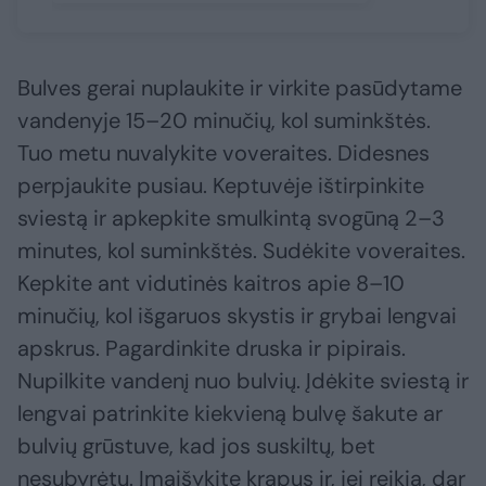
Bulves gerai nuplaukite ir virkite pasūdytame
vandenyje 15–20 minučių, kol suminkštės.
Tuo metu nuvalykite voveraites. Didesnes
perpjaukite pusiau. Keptuvėje ištirpinkite
sviestą ir apkepkite smulkintą svogūną 2–3
minutes, kol suminkštės. Sudėkite voveraites.
Kepkite ant vidutinės kaitros apie 8–10
minučių, kol išgaruos skystis ir grybai lengvai
apskrus. Pagardinkite druska ir pipirais.
Nupilkite vandenį nuo bulvių. Įdėkite sviestą ir
lengvai patrinkite kiekvieną bulvę šakute ar
bulvių grūstuve, kad jos suskiltų, bet
nesubyrėtų. Įmaišykite krapus ir, jei reikia, dar