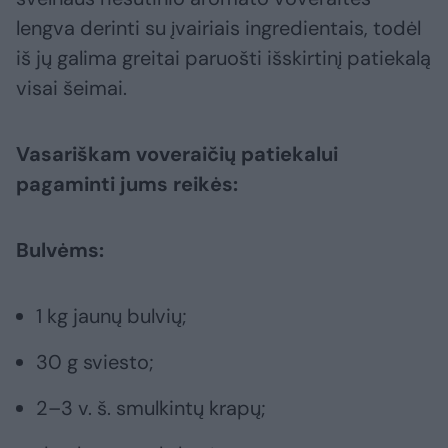
lengva derinti su įvairiais ingredientais, todėl
iš jų galima greitai paruošti išskirtinį patiekalą
visai šeimai.
Vasariškam voveraičių patiekalui
pagaminti jums reikės:
Bulvėms:
1 kg jaunų bulvių;
30 g sviesto;
2–3 v. š. smulkintų krapų;