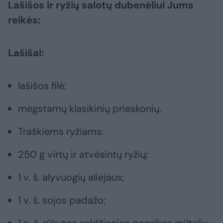
Lašišos ir ryžių salotų dubenėliui Jums
reikės:
Lašišai:
lašišos filė;
mėgstamų klasikinių prieskonių.
Traškiems ryžiams:
250 g virtų ir atvėsintų ryžių;
1 v. š. alyvuogių aliejaus;
1 v. š. sojos padažo;
1 a. š. rūkytos saldžiosios paprikos miltelių.