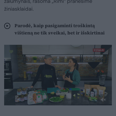
žalumynais, rašoma „Rimi“ pranešime
žiniasklaidai.
Parodė, kaip pasigaminti troškintą
vištieną ne tik sveikai, bet ir išskirtinai