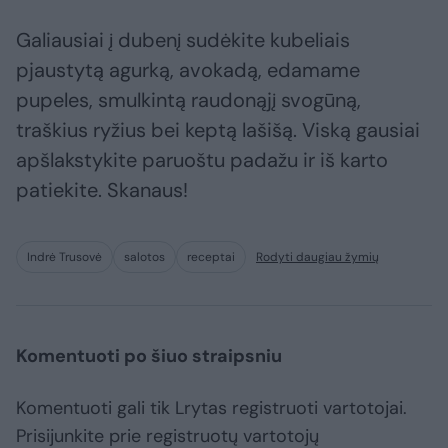
Galiausiai į dubenį sudėkite kubeliais
pjaustytą agurką, avokadą, edamame
pupeles, smulkintą raudonąjį svogūną,
traškius ryžius bei keptą lašišą. Viską gausiai
apšlakstykite paruoštu padažu ir iš karto
patiekite. Skanaus!
Indrė Trusovė
salotos
receptai
Rodyti daugiau žymių
Komentuoti po šiuo straipsniu
Komentuoti gali tik Lrytas registruoti vartotojai.
Prisijunkite prie registruotų vartotojų