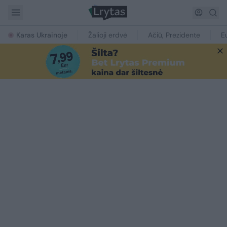
Karas Ukrainoje
Žalioji erdvė
Ačiū, Prezidente
E