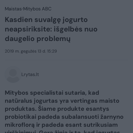
Maistas
Mitybos ABC
Kasdien suvalgę jogurto
neapsiriksite: išgelbės nuo
daugelio problemų
2019 m. gegužės 13 d. 15:29
Lrytas.lt
Mitybos specialistai sutaria, kad
natūralus jogurtas yra vertingas maisto
produktas. Šiame produkte esantys
probiotikai padeda subalansuoti žarnyno
mikroflorą ir padeda esant sutrikusiam
virškinimui. Gera žinia ir ta, kad jogurtas