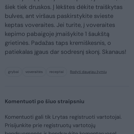
šiek tiek druskos. Į lėkštes dėkite traiškytas
bulves, ant viršaus paskirstykite svieste
keptas voveraites. Jei turite, į voveraites
kepimo pabaigoje įmaišykite 1 šaukštą
grietinės. Padažas taps kremiškesnis, o
patiekalas įgaus dar sodresnį skonį. Skanaus!
grybai
voveraitės
receptai
Rodyti daugiau žymių
Komentuoti po šiuo straipsniu
Komentuoti gali tik Lrytas registruoti vartotojai.
Prisijunkite prie registruotų vartotojų
bendruomenės ir bendraukite komentaruose!