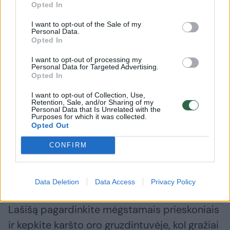
Opted In
1 avokado;
I want to opt-out of the Sale of my
Personal Data.
Opted In
100 g edamame pupelių;
I want to opt-out of processing my
Personal Data for Targeted Advertising.
¼ raudonojo svogūno;
Opted In
keptos lašišos;
I want to opt-out of Collection, Use,
Retention, Sale, and/or Sharing of my
Personal Data that Is Unrelated with the
traškių ryžių;
Purposes for which it was collected.
Opted Out
paruošto padažo.
CONFIRM
Salotų gaminimas:
Data Deletion
Data Access
Privacy Policy
Lašišą pagardinkite mėgstamais prieskoniais
ir kepkite karšto oro gruzdintuvėje, kol gražiai