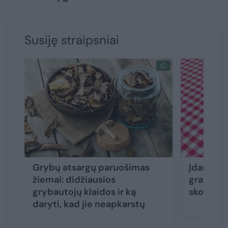
Susiję straipsniai
Grybų atsargų paruošimas
Įdaryti g
žiemai: didžiausios
graibsto
grybautojų klaidos ir ką
skonio i
daryti, kad jie neapkarstų