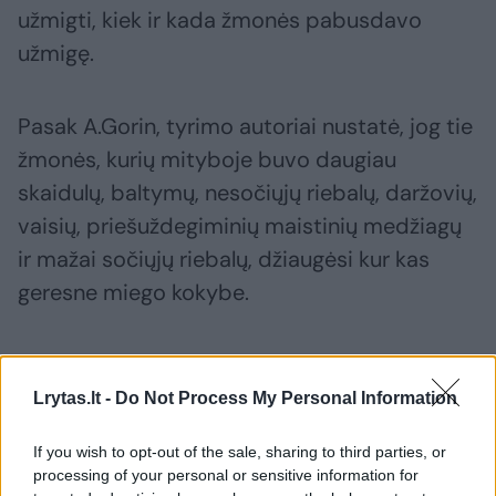
užmigti, kiek ir kada žmonės pabusdavo
užmigę.
Pasak A.Gorin, tyrimo autoriai nustatė, jog tie
žmonės, kurių mityboje buvo daugiau
skaidulų, baltymų, nesočiųjų riebalų, daržovių,
vaisių, priešuždegiminių maistinių medžiagų
ir mažai sočiųjų riebalų, džiaugėsi kur kas
geresne miego kokybe.
Mokslininkai su geresniu miegu susiejo tris
pagrindines mitybos kryptis:
Lrytas.lt -
Do Not Process My Personal Information
If you wish to opt-out of the sale, sharing to third parties, or
1) mityba, kurioje daug sudėtinių
processing of your personal or sensitive information for