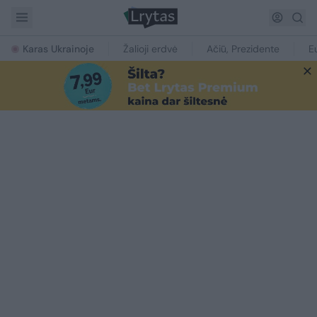
Karas Ukrainoje
Žalioji erdvė
Ačiū, Prezidente
E