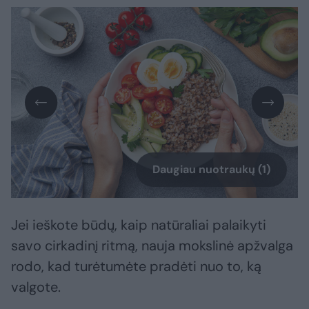
Daugiau nuotraukų (1)
Jei ieškote būdų, kaip natūraliai palaikyti
savo cirkadinį ritmą, nauja mokslinė apžvalga
rodo, kad turėtumėte pradėti nuo to, ką
valgote.