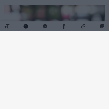
Daugiau nuotraukų (1)
Ko prireiks:
Ryžiai – 1 stiklinė (250 g)