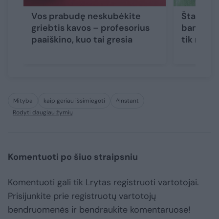
Vos prabudę neskubėkite
Štai kada
griebtis kavos – profesorius
bananus:
paaiškino, kuo tai gresia
tik norin
Mityba
kaip geriau išsimiegoti
^Instant
Rodyti daugiau žymių
Komentuoti po šiuo straipsniu
Komentuoti gali tik Lrytas registruoti vartotojai.
Prisijunkite prie registruotų vartotojų
bendruomenės ir bendraukite komentaruose!