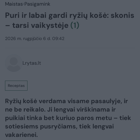
Maistas
Pasigamink
Puri ir labai gardi ryžių košė: skonis
– tarsi vaikystėje
(1)
2026 m. rugpjūčio 6 d. 09:42
Lrytas.lt
Receptas
Ryžių košė verdama visame pasaulyje, ir
ne be reikalo. Ji lengvai virškinama ir
puikiai tinka bet kuriuo paros metu – tiek
sotiesiems pusryčiams, tiek lengvai
vakarienei.