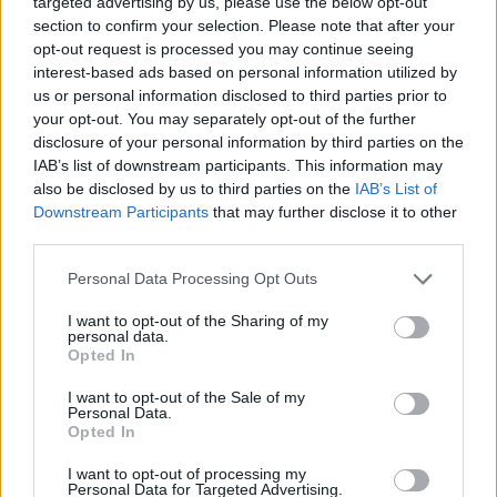
targeted advertising by us, please use the below opt-out
angliavandenių (ypač angliavandenių,
section to confirm your selection. Please note that after your
kuriuose yra daug skaidulų) ir sveikųjų riebalų;
opt-out request is processed you may continue seeing
interest-based ads based on personal information utilized by
us or personal information disclosed to third parties prior to
2) mityba, kurioje daug baltymų;
your opt-out. You may separately opt-out of the further
disclosure of your personal information by third parties on the
IAB’s list of downstream participants. This information may
3) mityba, kurioje gausu daržovių, vaisių,
also be disclosed by us to third parties on the
IAB’s List of
Downstream Participants
that may further disclose it to other
priešuždegiminių maistinių medžiagų ir mažai
third parties.
sočiųjų riebalų – tai riebalai, dėl kurių gali
Personal Data Processing Opt Outs
padidėti cholesterolio kiekis.
I want to opt-out of the Sharing of my
personal data.
Opted In
Tad laikantis šių taisyklių, kaip teigiama,
galima išvengti nemigos ir vartymosi lovoje
I want to opt-out of the Sale of my
Personal Data.
naktį.
Opted In
I want to opt-out of processing my
Personal Data for Targeted Advertising.