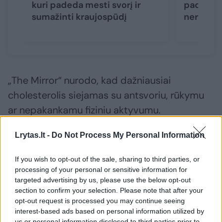
kuri padeda mesti svorį ir
padedanč
sumažinti kraujospūdį
nereikal
„The Mirror“ nurodo, kad dažniausiai
cholesterolis siejamas su antsvoriu, rūkymu
ar nepakankamu fiziniu aktyvumu.
Cholesterolis dažnai vadinamas tyliuoju
Lrytas.lt -
Do Not Process My Personal Information
žudiku, nes jis nepasireiškia jokiais
simptomais – jį parodo tik atliktas kraujo
If you wish to opt-out of the sale, sharing to third parties, or
tyrimas.
processing of your personal or sensitive information for
targeted advertising by us, please use the below opt-out
section to confirm your selection. Please note that after your
Gydytoja kardiologė E. Klodas įvardijo tris
opt-out request is processed you may continue seeing
interest-based ads based on personal information utilized by
maisto produktus, kurie gali sumažinti
us or personal information disclosed to third parties prior to