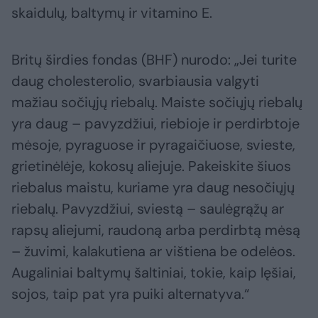
skaidulų, baltymų ir vitamino E.
Britų širdies fondas (BHF) nurodo: „Jei turite
daug cholesterolio, svarbiausia valgyti
mažiau sočiųjų riebalų. Maiste sočiųjų riebalų
yra daug – pavyzdžiui, riebioje ir perdirbtoje
mėsoje, pyraguose ir pyragaičiuose, svieste,
grietinėlėje, kokosų aliejuje. Pakeiskite šiuos
riebalus maistu, kuriame yra daug nesočiųjų
riebalų. Pavyzdžiui, sviestą – saulėgrąžų ar
rapsų aliejumi, raudoną arba perdirbtą mėsą
– žuvimi, kalakutiena ar vištiena be odelėos.
Augaliniai baltymų šaltiniai, tokie, kaip lęšiai,
sojos, taip pat yra puiki alternatyva.“