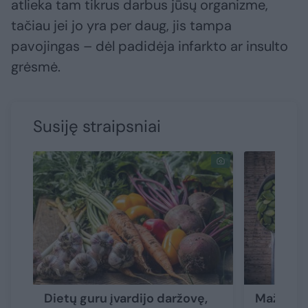
atlieka tam tikrus darbus jūsų organizme,
tačiau jei jo yra per daug, jis tampa
pavojingas – dėl padidėja infarkto ar insulto
grėsmė.
Susiję straipsniai
Dietų guru įvardijo daržovę,
Mažos, be