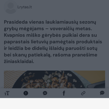
Lrytas.lt
Prasideda vienas laukiamiausių sezonų
grybų mėgėjams – voveraičių metas.
Kvapnios miško gėrybės puikiai dera su
paprastais lietuvių pamėgtais produktais
ir leidžia be didelių išlaidų paruošti sotų
bei skanų patiekalą, rašoma pranešime
žiniasklaidai.