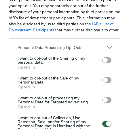
cholesterolio kiekį – visuose juose yra
your opt-out. You may separately opt-out of the further
disclosure of your personal information by third parties on the
skaidulų: „Kaip kardiologė, aš visada sakau
IAB’s list of downstream participants. This information may
pacientams, kad MTL (mažo tankio
also be disclosed by us to third parties on the
IAB’s List of
Downstream Participants
that may further disclose it to other
lipoproteinų) arba vadinamojo blogojo
third parties.
cholesterolio kiekio mažinimas gali padėti
Personal Data Processing Opt Outs
išvengti širdies ir kraujagyslių ligų. Daugelyje
šių maisto produktų yra tirpių skaidulų,
I want to opt-out of the Sharing of my
personal data.
kurios suriša cholesterolį virškinimo
Opted In
sistemoje ir pašalina jį iš organizmo.“
I want to opt-out of the Sale of my
Personal Data.
Opted In
Pirmiausia ji išskyrė avižas kaip produktą,
I want to opt-out of processing my
kuris būtinas cholesterolio kiekiui mažinti:
Personal Data for Targeted Advertising.
Opted In
„Avižose ne tik daug skaidulų, bet ir daug
I want to opt-out of Collection, Use,
antioksidantų, įskaitant tuos, kurie padeda
Retention, Sale, and/or Sharing of my
Personal Data that Is Unrelated with the
pagerinti kraujagyslių veiklą ir mažina