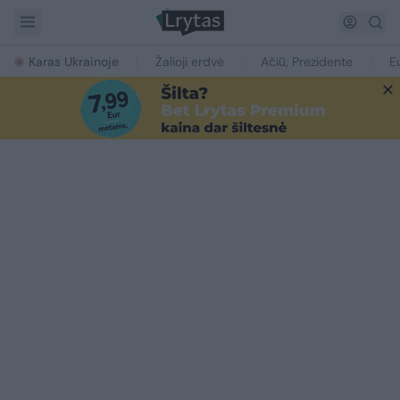
Karas Ukrainoje
Žalioji erdvė
Ačiū, Prezidente
E