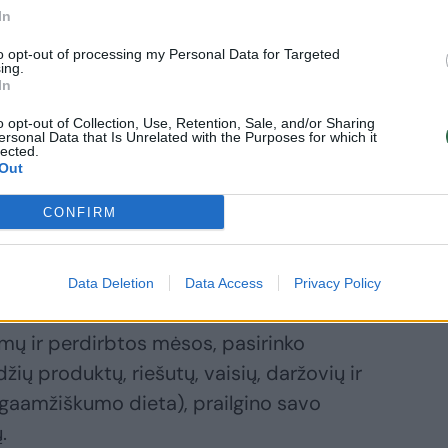
In
to opt-out of processing my Personal Data for Targeted
etologė
ing.
In
ardijo riešutus,
in naudingus
o opt-out of Collection, Use, Retention, Sale, and/or Sharing
ersonal Data that Is Unrelated with the Purposes for which it
džiai ir
lected.
aujagyslėms:
Out
kaks saujelės
r dieną
CONFIRM
Data Deletion
Data Access
Privacy Policy
rimų ir perdirbtos mėsos, pasirinko
žių produktų, riešutų, vaisių, daržovių ir
ilgaamžiškumo dieta), prailgino savo
.