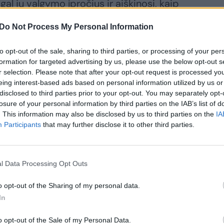
al jų valgymo įpročius ir aiškinosi, kaip
šskyrė vidutiniškai ir nesveikai valgančius,
Do Not Process My Personal Information
atitiko sveikos mitybos principus, ir
i, ką mokslininkai pavadino ilgaamžiškumo
to opt-out of the sale, sharing to third parties, or processing of your per
formation for targeted advertising by us, please use the below opt-out s
r selection. Please note that after your opt-out request is processed y
eing interest-based ads based on personal information utilized by us or
disclosed to third parties prior to your opt-out. You may separately opt-
ojimą ir fizinį aktyvumą, tyrėjai nustatė,
losure of your personal information by third parties on the IAB’s list of
moterų, kurių mityba pasikeitė nuo
. This information may also be disclosed by us to third parties on the
IA
 trukmė pailgėjo maždaug 9 metais.
Participants
that may further disclose it to other third parties.
l Data Processing Opt Outs
o opt-out of the Sharing of my personal data.
In
o opt-out of the Sale of my Personal Data.