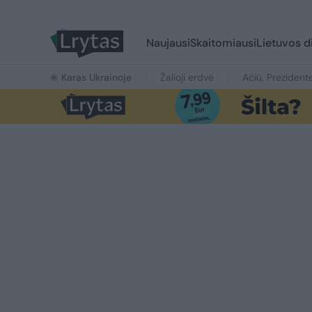
Naujausi
Skaitomiausi
Lietuvos d
Karas Ukrainoje
Žalioji erdvė
Ačiū, Prezident