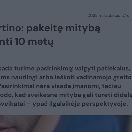
2023 m. lapkričio 27 d.
rtino: pakeitę mitybą
inti 10 metų
isada turime pasirinkimą: valgyti patiekalus,
ms naudingi arba ieškoti vadinamojo greito
Pasirinkimai nėra visada įmanomi, tačiau
rodo, kad sveikesnė mityba gali turėti didel
veikatai – ypač ilgalaikėje perspektyvoje.