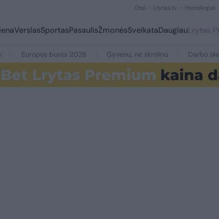
Orai
Lrytas.tv
Horoskopai
iena
Verslas
Sportas
Pasaulis
Žmonės
Sveikata
Daugiau
Lrytas 
e
Europos burės 2026
Gyvenu, ne skrolinu
Darbo ske