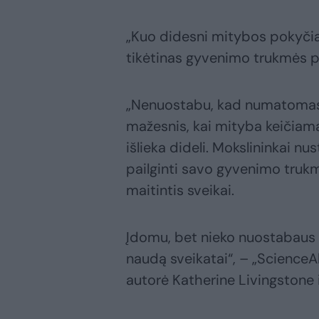
„Kuo didesni mitybos pokyčiai
tikėtinas gyvenimo trukmės p
„Nenuostabu, kad numatomas
mažesnis, kai mityba keičiam
išlieka dideli. Mokslininkai n
pailginti savo gyvenimo truk
maitintis sveikai.
Įdomu, bet nieko nuostabaus
naudą sveikatai“, – „ScienceAl
autorė Katherine Livingstone 