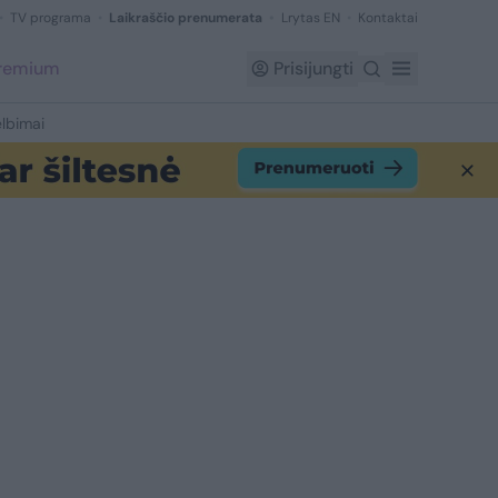
TV programa
Laikraščio prenumerata
Lrytas EN
Kontaktai
Premium
Prisijungti
lbimai