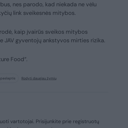
arbus, nes parodo, kad niekada ne vėlu
okyčių link sveikesnės mitybos.
parodė, kaip įvairūs sveikos mitybos
e JAV gyventojų ankstyvos mirties rizika.
ure Food“.
paslaptis
Rodyti daugiau žymių
oti vartotojai. Prisijunkite prie registruotų