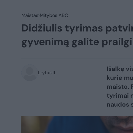
Maistas
Mitybos ABC
Didžiulis tyrimas patvi
gyvenimą galite prailg
Išalkę v
Lrytas.lt
kurie mu
maisto. 
tyrimai 
naudos s