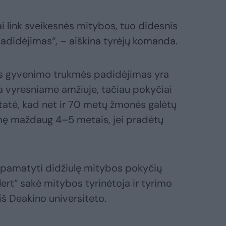
 link sveikesnės mitybos, tuo didesnis
adidėjimas“, – aiškina tyrėjų komanda.
 gyvenimo trukmės padidėjimas yra
a vyresniame amžiuje, tačiau pokyčiai
ustatė, kad net ir 70 metų žmonės galėtų
mę maždaug 4–5 metais, jei pradėtų
 pamatyti didžiulę mitybos pokyčių
ert“ sakė mitybos tyrinėtoja ir tyrimo
iš Deakino universiteto.