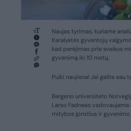
Naujas tyrimas, kuriame anali
Karalystės gyventojų valgymo į
kad perėjimas prie sveikos mit
gyvenimą iki 10 metų.
Puiki naujiena! Jei galite sau ta
Bergeno universiteto Norvegi
Larso Fadneso vadovaujama k
mitybos įpročius ir gyvenimo