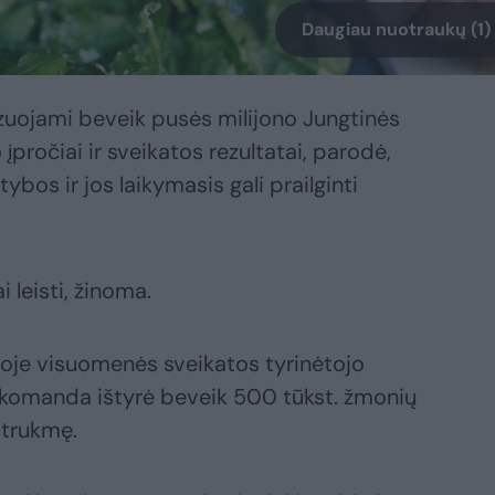
Daugiau nuotraukų (1)
zuojami beveik pusės milijono Jungtinės
pročiai ir sveikatos rezultatai, parodė,
ybos ir jos laikymasis gali prailginti
i leisti, žinoma.
joje visuomenės sveikatos tyrinėtojo
omanda ištyrė beveik 500 tūkst. žmonių
 trukmę.