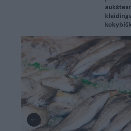
aukštesnė
klaiding
kokybišk