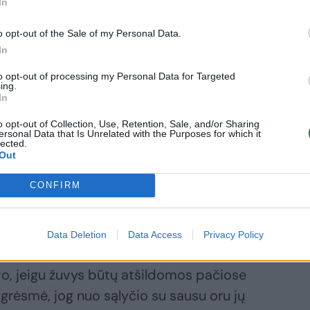
In
mų kvapo
o opt-out of the Sale of my Personal Data.
rpaluose
In
orfa“ nesitepė
nkų
(1)
to opt-out of processing my Personal Data for Targeted
ing.
In
o opt-out of Collection, Use, Retention, Sale, and/or Sharing
ersonal Data that Is Unrelated with the Purposes for which it
lected.
Out
CONFIRM
ant atšildome žuvį, jeigu ji yra šaldyta,
giją – žuvis yra defrostuojama dulksna,
intame ore“, – pasakoja pašnekovas. Ši
Data Deletion
Data Access
Privacy Policy
tšildyti net ir didelį bloką sušaldytos
vo, jeigu žuvys būtų atšildomos pačiose
 grėsmė, jog nuo sąlyčio su sausu oru jų