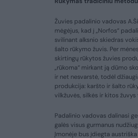
Rūkymas tradiciniu metodu 
Žuvies padalinio vadovas A.Ši
mėgėjus, kad į „Norfos“ padal
svilinant alksnio skiedras vo
šalto rūkymo žuvis. Per mėnes
skirtingų rūkytos žuvies prod
„rūkoma“ mirkant ją dūmo skon
ir net nesvarstė, todėl džiaugi
produkcija: karšto ir šalto rū
vilkžuvės, silkės ir kitos žuv
Padalinio vadovas dalinasi ge
galės visus gurmanus nudžiugi
Įmonėje bus įdiegta austriška