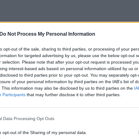
alinio į visas „Norfos“ parduotuves
Do Not Process My Personal Information
masi ir parduoti tą pačią dieną. Todėl labai
uojama, koks kiekis yra reikalingas
to opt-out of the sale, sharing to third parties, or processing of your per
iek jis gali parduoti per vieną dieną.
formation for targeted advertising by us, please use the below opt-out s
r selection. Please note that after your opt-out request is processed y
 dienas per savaitę.
eing interest-based ads based on personal information utilized by us or
disclosed to third parties prior to your opt-out. You may separately opt-
losure of your personal information by third parties on the IAB’s list of
. This information may also be disclosed by us to third parties on the
IA
Participants
that may further disclose it to other third parties.
l Data Processing Opt Outs
o opt-out of the Sharing of my personal data.