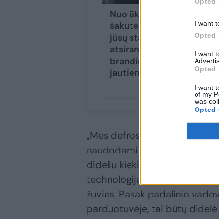
Opted 
Nuo ūkio iki
Dū
I want t
šakutės: kaip ant
ti
Opted 
jūsų stalo
„N
atsiranda
ra
I want 
brandinta
Advertis
Opted 
jautiena?
I want t
of my P
was col
Opted 
„Mes defrostuojame, kitaip tari
naudodami specialią technolo
dideliu kiekiu drėgmės prisot
technologija padeda tolygiai a
žuvies. Pasak padalinio vado
parduotuvėje, tai būtų didelė