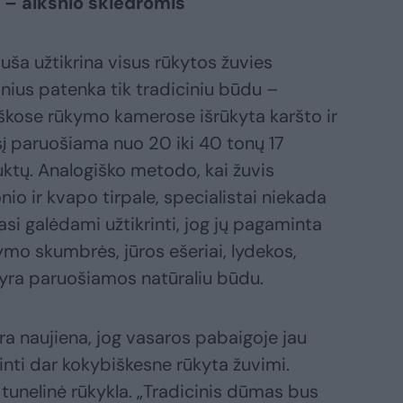
– alksnio skiedromis
uša užtikrina visus rūkytos žuvies
inius patenka tik tradiciniu būdu –
kiškose rūkymo kamerose išrūkyta karšto ir
į paruošiama nuo 20 iki 40 tonų 17
uktų. Analogiško metodo, kai žuvis
io ir kvapo tirpale, specialistai niekada
asi galėdami užtikrinti, jog jų pagaminta
kymo skumbrės, jūros ešeriai, lydekos,
ys yra paruošiamos natūraliu būdu.
ra naujiena, jog vasaros pabaigoje jau
nti dar kokybiškesne rūkyta žuvimi.
 tunelinė rūkykla. „Tradicinis dūmas bus