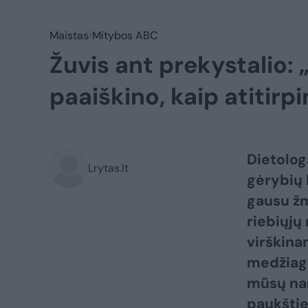
Maistas
Mitybos ABC
Žuvis ant prekystalio: 
paaiškino, kaip atitirpi
Dietologa
Lrytas.lt
gėrybių 
gausu žm
riebiųjų
virškina
medžiagų
mūsų nam
paukštie