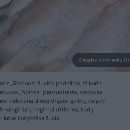
Daugiau nuotraukų (1)
ntis „Rivonos“ žuvies padalinio, iš kurio
ietuvos „Norfos“ parduotuvės, vadovas
s kiekvieną dieną drąsiai galėtų valgyti
hnologiniai įrengimai užtikrina, kad į
r labai kokybiška žuvis.