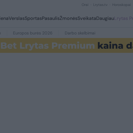
Orai
Lrytas.tv
Horoskopai
iena
Verslas
Sportas
Pasaulis
Žmonės
Sveikata
Daugiau
Lrytas 
e
Europos burės 2026
Darbo skelbimai