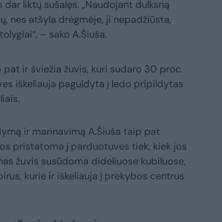
s dar liktų sušalęs. „Naudojant dulksną
, nes atšyla drėgmėje, ji nepadžiūsta,
 tolygiai“, – sako A.Šiuša.
 pat ir šviežia žuvis, kuri sudaro 30 proc.
es iškeliauja paguldyta į ledo pripildytas
iais.
ymą ir marinavimą A.Šiuša taip pat
os pristatoma į parduotuves tiek, kiek jos
enas žuvis susūdoma dideliuose kubiluose,
irus, kurie ir iškeliauja į prekybos centrus