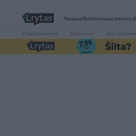
Naujausi
Skaitomiausi
Lietuvos d
Karas Ukrainoje
Žalioji erdvė
Ačiū, Prezident