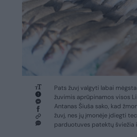
Pats žuvį valgyti labai mėgsta
žuvimis aprūpinamos visos L
Antanas Šiuša sako, kad žmonė
žuvį, nes jų įmonėje įdiegti tec
parduotuves patektų šviežia i