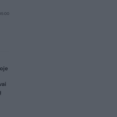
 05:00
joje
vai
ų