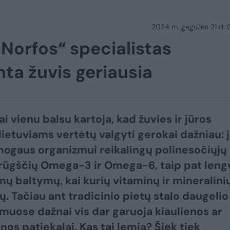
2024 m. gegužės 21 d.
„Norfos“ specialistas
nta žuvis geriausia
i vienu balsu kartoja, kad žuvies ir jūros
lietuviams vertėtų valgyti gerokai dažniau: 
ogaus organizmui reikalingų polinesočiųjų
 rūgščių Omega-3 ir Omega-6, taip pat leng
mų baltymų, kai kurių vitaminų ir mineralini
. Tačiau ant tradicinio pietų stalo daugelio
uose dažnai vis dar garuoja kiaulienos ar
nos patiekalai. Kas tai lemia? Šiek tiek