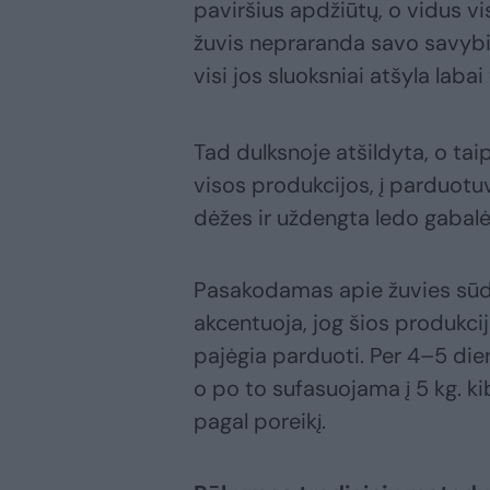
paviršius apdžiūtų, o vidus vi
žuvis nepraranda savo savybių
visi jos sluoksniai atšyla labai
Tad dulksnoje atšildyta, o taip
visos produkcijos, į parduotuv
dėžes ir uždengta ledo gabalėl
Pasakodamas apie žuvies sūd
akcentuoja, jog šios produkcij
pajėgia parduoti. Per 4–5 di
o po to sufasuojama į 5 kg. kib
pagal poreikį.