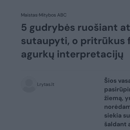
Maistas
Mitybos ABC
5 gudrybės ruošiant a
sutaupyti, o pritrūkus
agurkų interpretacijų
Šios vasa
Lrytas.lt
pasirūpin
žiemą, y
norėdami
siekia s
šaldant 