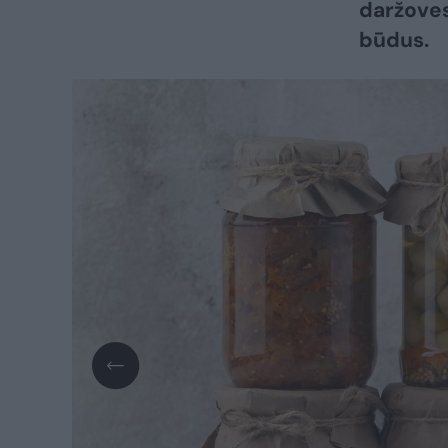
daržoves
būdus.