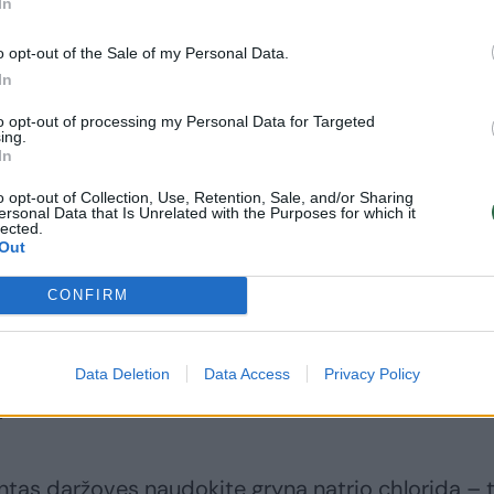
In
žmonių: vien
penalo iki išsikeltų
Taupymo
tikslų
o opt-out of the Sale of my Personal Data.
žaidynėse pirkėjai
In
sutaupė beveik 4
mln. eurų
to opt-out of processing my Personal Data for Targeted
ing.
In
o opt-out of Collection, Use, Retention, Sale, and/or Sharing
ersonal Data that Is Unrelated with the Purposes for which it
lected.
Out
CONFIRM
ų marinavimui druskos net nesirenkame – dedame
 namuose. Druska yra viena pagrindinių marinavim
r actas, padeda užkirsti kelią kenksmingoms
Data Deletion
Data Access
Privacy Policy
.
tas daržoves naudokite gryną natrio chloridą – t