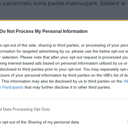
s patarimais, kurie padės marinuojant, šaldant ar
Do Not Process My Personal Information
to opt-out of the sale, sharing to third parties, or processing of your per
formation for targeted advertising by us, please use the below opt-out s
r selection. Please note that after your opt-out request is processed y
eing interest-based ads based on personal information utilized by us or
disclosed to third parties prior to your opt-out. You may separately opt-
losure of your personal information by third parties on the IAB’s list of
. This information may also be disclosed by us to third parties on the
IA
Participants
that may further disclose it to other third parties.
l Data Processing Opt Outs
„Iki“ lojalumo
10 patarimų, kaip
programėlę jau
pasiruošti mokyklai
s
o opt-out of the Sharing of my personal data.
parsisiuntė 1 mln.
visapusiškai: nuo