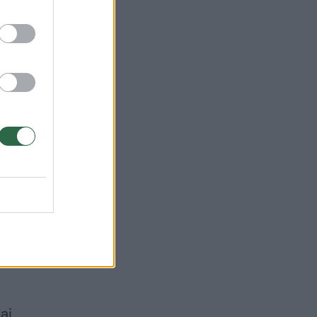
jau paskelbė
„Švaros fiestą“ –
milžiniškas
nuolaidas
skalbikliams,
indaplovių
tabletėms ir ne tik
o
ai