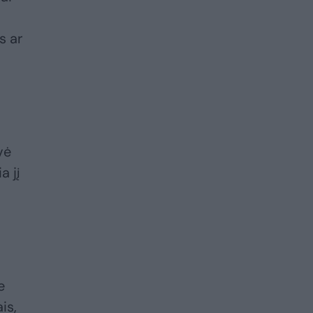
s ar
vė
a jį
e
is,