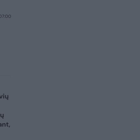
 07:00
vių
sų
ant,