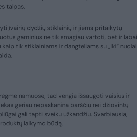
es talpas.
yti įvairių dydžių stiklainių ir jiems pritaikytų
kuotus gaminius ne tik smagiau vartoti, bet ir laba
aip tik stiklainiams ir dangteliams su „Iki“ nuola
aida.
rėgme namuose, tad vengia išsaugoti vaisius ir
ekas geriau nepaskanina barščių nei džiovintų
liūgai gali tapti sveiku užkandžiu. Svarbiausia,
 produktų laikymo būdą.