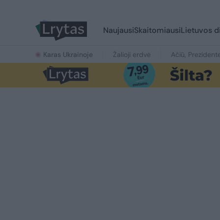
Naujausi
Skaitomiausi
Lietuvos d
Karas Ukrainoje
Žalioji erdvė
Ačiū, Prezident