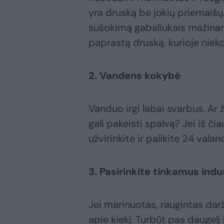
yra druską be jokių priemaišų
sušokimą gabaliukais mažinan
paprastą druską, kurioje nieko
2. Vandens kokybė
Vanduo irgi labai svarbus. Ar
gali pakeisti spalvą? Jei iš čia
užvirinkite ir palikite 24 val
3. Pasirinkite tinkamus indu
Jei marinuotas, raugintas dar
apie kiekį. Turbūt pas daugelį