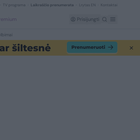
TV programa
Laikraščio prenumerata
Lrytas EN
Kontaktai
Premium
Prisijungti
lbimai