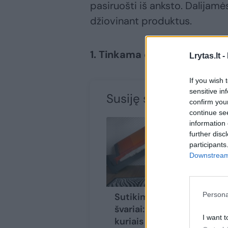
pasiruošti iš anksto. Dalijamė
džiovinant produktus.
1. Tinkama druska
Lrytas.lt -
If you wish 
sensitive in
Susiję straipsniai
confirm you
continue se
information 
further disc
participants
Downstream 
Persona
Sutikime rudenį
švariai: 8 dalykai,
I want t
kuriais turite