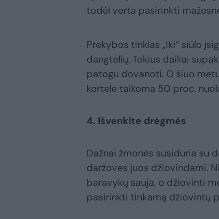
todėl verta pasirinkti mažesn
Prekybos tinklas „Iki“ siūlo įsig
dangtelių. Tokius dailiai supa
patogu dovanoti. O šiuo metu k
kortele taikoma 50 proc. nuol
4. Išvenkite drėgmės
Dažnai žmonės susiduria su d
daržoves juos džiovindami. Ni
baravykų sauja, o džiovinti mo
pasirinkti tinkamą džiovintų