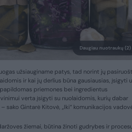
Daugiau nuotraukų (2)
 uogas užsiauginame patys, tad norint jų pasiruošt
idomis ir kai jų derlius būna gausiausias, įsigyti 
 ir papildomas priemones bei ingredientus
vinimui verta įsigyti su nuolaidomis, kurių dabar
 – sako Gintarė Kitovė, „Iki“ komunikacijos vadov
r daržoves žiemai, būtina žinoti gudrybes ir proces