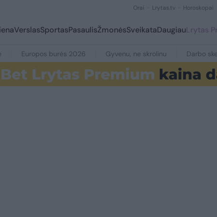
Orai
Lrytas.tv
Horoskopai
iena
Verslas
Sportas
Pasaulis
Žmonės
Sveikata
Daugiau
Lrytas 
e
Europos burės 2026
Gyvenu, ne skrolinu
Darbo ske