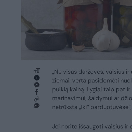
„Ne visas daržoves, vaisius ir
žiemai, verta pasidomėti nuola
puikią kainą. Lygiai taip pat
marinavimui, šaldymui ar džio
netrūksta „Iki“ parduotuvėse“,
Jei norite išsaugoti vaisius i