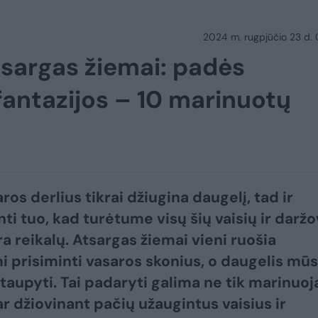
2024 m. rugpjūčio 23 d.
tsargas žiemai: padės
 fantazijos – 10 marinuotų
ros derlius tikrai džiugina daugelį, tad ir
ti tuo, kad turėtume visų šių vaisių ir daržo
ra reikalų. Atsargas žiemai vieni ruošia
 prisiminti vasaros skonius, o daugelis mū
utaupyti. Tai padaryti galima ne tik marinuoj
ar džiovinant pačių užaugintus vaisius ir