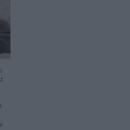
i
už
ė.
ui