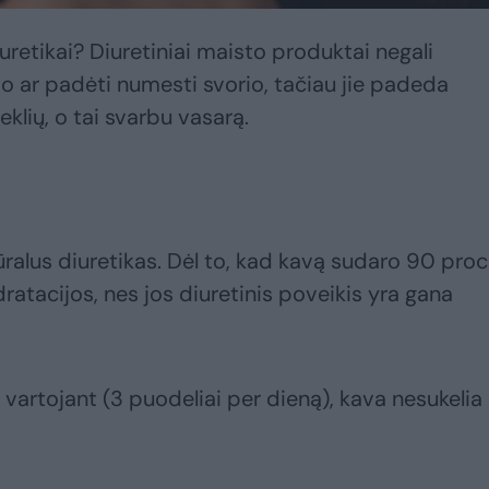
retikai? Diuretiniai maisto produktai negali
o ar padėti numesti svorio, tačiau jie padeda
eklių, o tai svarbu vasarą.
tūralus diuretikas. Dėl to, kad kavą sudaro 90 proc
dratacijos, nes jos diuretinis poveikis yra gana
artojant (3 puodeliai per dieną), kava nesukelia