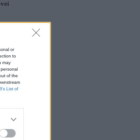
ovei
sonal or
ection to
ou may
 personal
out of the
 downstream
B’s List of