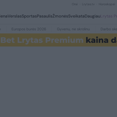
Orai
Lrytas.tv
Horoskopai
iena
Verslas
Sportas
Pasaulis
Žmonės
Sveikata
Daugiau
Lrytas 
e
Europos burės 2026
Gyvenu, ne skrolinu
Darbo ske