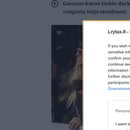
Garsaus kavos tinklo darb
renginių išėjo streikuoti
Lrytas.lt -
If you wish 
sensitive in
confirm you
continue se
information 
further disc
participants
Downstream 
Persona
I want t