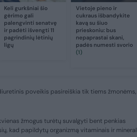
Keli gurkšniai šio
Vietoje pieno ir
gėrimo gali
cukraus išbandykite
palengvinti senatvę
kavą su šiuo
ir padėti išvengti 11
prieskoniu: bus
pagrindinių lėtinių
nepaprastai skani,
ligų
padės numesti svorio
(1)
diuretinis poveikis pasireiškia tik tiems žmonėms,
ekvienas žmogus turėtų suvalgyti bent penkias
isių, kad papildytų organizmą vitaminais ir mineral