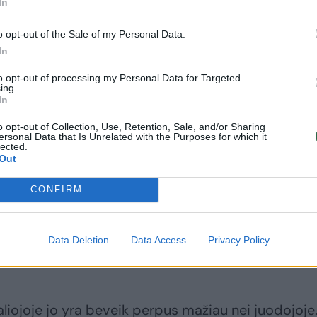
In
o opt-out of the Sale of my Personal Data.
In
ia reguliariai, šis poveikis silpnėja, nes organizm
to opt-out of processing my Personal Data for Targeted
ing.
snis kofeinui.
In
o opt-out of Collection, Use, Retention, Sale, and/or Sharing
ersonal Data that Is Unrelated with the Purposes for which it
racija (FDA) pataria neviršyti 400 ml kofeino doz
lected.
Out
CONFIRM
kankamai vandens.
Data Deletion
Data Access
Privacy Policy
aliojoje jo yra beveik perpus mažiau nei juodojoje