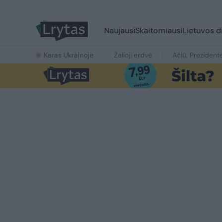
Naujausi
Skaitomiausi
Lietuvos d
Karas Ukrainoje
Žalioji erdvė
Ačiū, Prezident