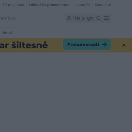
TV programa
Laikraščio prenumerata
Lrytas EN
Kontaktai
Premium
Prisijungti
lbimai