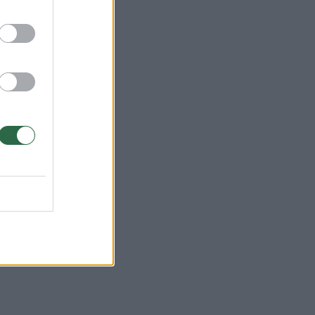
as
ės
.