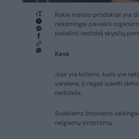
Kokie maisto produktai yra diu
reikšmingai paveikti organizm
pašalinti nedidelį skysčių pert
Kava
Joje yra kofeino, kuris yra na
vandens, ji negali sukelti dehi
nedidelis.
Sveikiems žmonėms saikingai v
neigiamų simptomų.