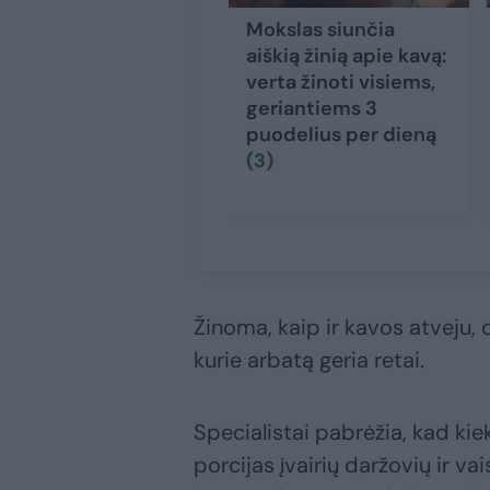
Mokslas siunčia
aiškią žinią apie kavą:
verta žinoti visiems,
geriantiems 3
puodelius per dieną
(3)
Žinoma, kaip ir kavos atveju, 
kurie arbatą geria retai.
Specialistai pabrėžia, kad ki
porcijas įvairių daržovių ir va