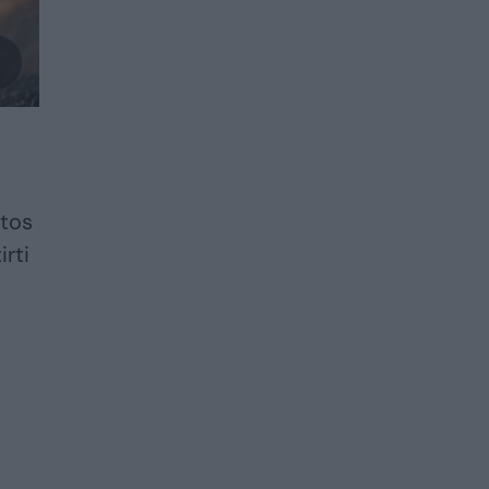
atos
irti