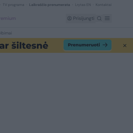
TV programa
Laikraščio prenumerata
Lrytas EN
Kontaktai
Premium
Prisijungti
lbimai