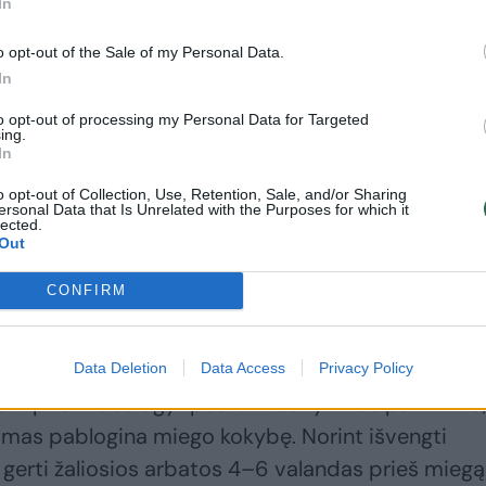
In
batą toleruoja be komplikacijų, maisto papildai 
o opt-out of the Sale of my Personal Data.
In
kinimo sutrikimus, pykinimą ir vidurių užkietėjimą.
to opt-out of processing my Personal Data for Targeted
ing.
In
ofeino poveikis
o opt-out of Collection, Use, Retention, Sale, and/or Sharing
ersonal Data that Is Unrelated with the Purposes for which it
lected.
 administracija pažymi, kad saikingas žaliosios
Out
. Tačiau viršijus kofeino dozę (daugiau kaip 400
CONFIRM
ospūdis, atsirasti galvos skausmas, nerimas ir
Data Deletion
Data Access
Privacy Policy
ychopharmacology“ paskelbtas tyrimas patvirtina
jimas pablogina miego kokybę. Norint išvengti
rti žaliosios arbatos 4–6 valandas prieš miegą