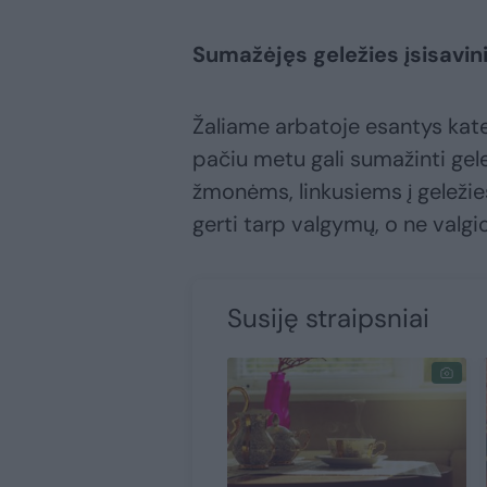
Sumažėjęs geležies įsisavi
Žaliame arbatoje esantys katec
pačiu metu gali sumažinti gele
žmonėms, linkusiems į geležie
gerti tarp valgymų, o ne valgi
Susiję straipsniai