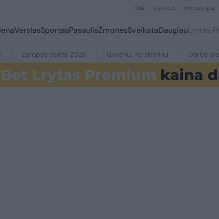
Orai
Lrytas.tv
Horoskopai
iena
Verslas
Sportas
Pasaulis
Žmonės
Sveikata
Daugiau
Lrytas 
e
Europos burės 2026
Gyvenu, ne skrolinu
Darbo ske