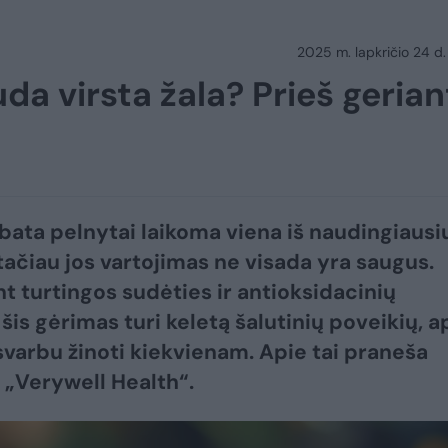
2025 m. lapkričio 24 d.
uda virsta žala? Prieš gerian
arbata pelnytai laikoma viena iš naudingiausi
tačiau jos vartojimas ne visada yra saugus.
t turtingos sudėties ir antioksidacinių
šis gėrimas turi keletą šalutinių poveikių, a
svarbu žinoti kiekvienam. Apie tai praneša
 „Verywell Health“.