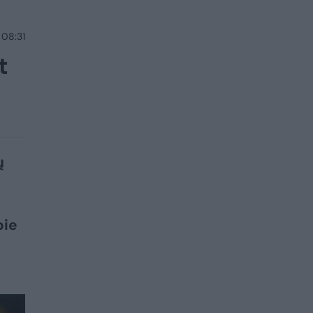
 08:31
t
ų
pie