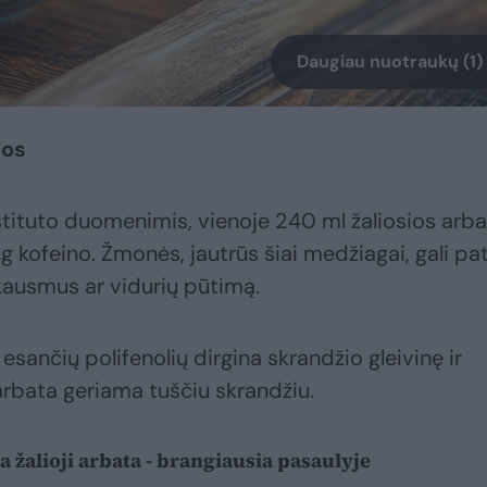
Daugiau nuotraukų (1)
mos
stituto duomenimis, vienoje 240 ml žaliosios arb
 kofeino. Žmonės, jautrūs šiai medžiagai, gali pat
kausmus ar vidurių pūtimą.
esančių polifenolių dirgina skrandžio gleivinę ir
arbata geriama tuščiu skrandžiu.
 žalioji arbata - brangiausia pasaulyje