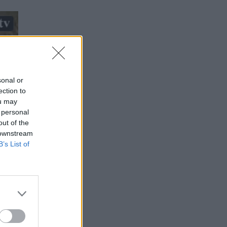
sonal or
ection to
ou may
 personal
out of the
 downstream
B’s List of