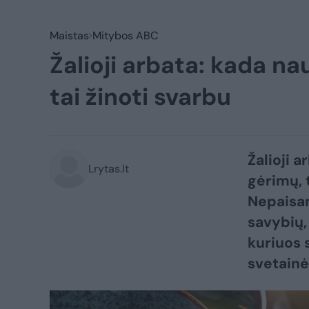
Maistas
Mitybos ABC
Žalioji arbata: kada na
tai žinoti svarbu
Žalioji 
Lrytas.lt
gėrimų, 
Nepaisan
savybių, 
kuriuos 
svetainė