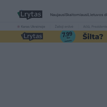
Naujausi
Skaitomiausi
Lietuvos d
Karas Ukrainoje
Žalioji erdvė
Ačiū, Prezident