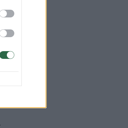
su
 mg
,
.