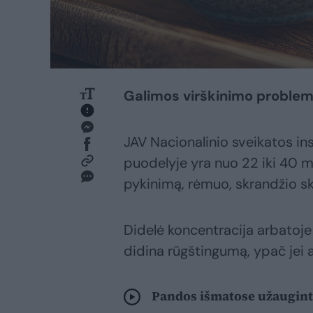
Galimos virškinimo proble
JAV Nacionalinio sveikatos in
puodelyje yra nuo 22 iki 40 mg
pykinimą, rėmuo, skrandžio s
Didelė koncentracija arbatoje 
didina rūgštingumą, ypač jei 
Pandos išmatose užauginta