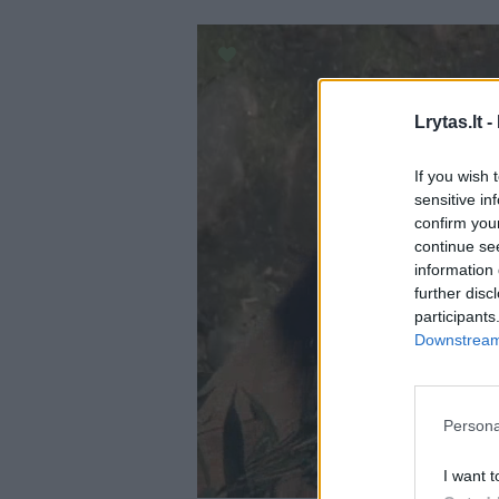
Lrytas.lt -
If you wish 
sensitive in
confirm you
continue se
information 
further disc
participants
Downstream 
Persona
I want t