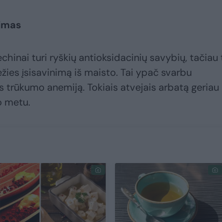
nimas
hinai turi ryškių antioksidacinių savybių, tačiau
žies įsisavinimą iš maisto. Tai ypač svarbu
s trūkumo anemiją. Tokiais atvejais arbatą geriau
o metu.