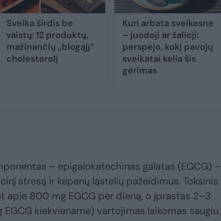
Sveika širdis be
Kuri arbata sveikesnė
vaistų: 12 produktų,
– juodoji ar žalioji:
mažinančių „blogąjį“
perspėjo, kokį pavojų
cholesterolį
sveikatai kelia šis
gėrimas
omponentas – epigalokatechinas galatas (EGCG) –
cinį stresą ir kepenų ląstelių pažeidimus. Toksinis
nt apie 800 mg EGCG per dieną, o įprastas 2–3
 EGCG kiekviename) vartojimas laikomas saugiu.