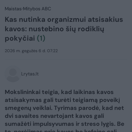
Maistas
Mitybos ABC
Kas nutinka organizmui atsisakius
kavos: nustebino šių rodiklių
pokyčiai
(1)
2026 m. gegužės 6 d. 07:22
Lrytas.lt
Mokslininkai teigia, kad laikinas kavos
atsisakymas gali turėti teigiamą poveikį
smegenų veiklai. Tyrimas parodė, kad net
dvi savaites nevartojant kavos gali
sumažėti impulsyvumas ir streso lygis. Be
to, perėjimas prie kavos be kofeino gali