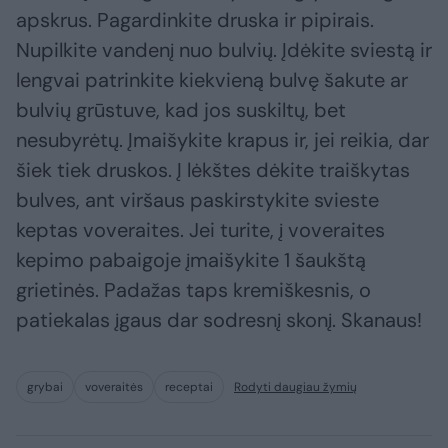
apskrus. Pagardinkite druska ir pipirais.
Nupilkite vandenį nuo bulvių. Įdėkite sviestą ir
lengvai patrinkite kiekvieną bulvę šakute ar
bulvių grūstuve, kad jos suskiltų, bet
nesubyrėtų. Įmaišykite krapus ir, jei reikia, dar
šiek tiek druskos. Į lėkštes dėkite traiškytas
bulves, ant viršaus paskirstykite svieste
keptas voveraites. Jei turite, į voveraites
kepimo pabaigoje įmaišykite 1 šaukštą
grietinės. Padažas taps kremiškesnis, o
patiekalas įgaus dar sodresnį skonį. Skanaus!
grybai
voveraitės
receptai
Rodyti daugiau žymių