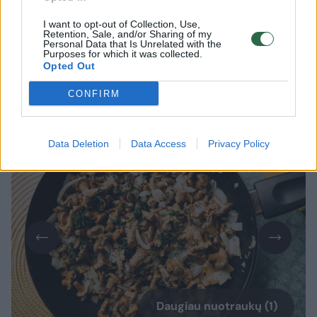
grybų mėgėjams – voveraičių metas.
I want to opt-out of Collection, Use,
Kvapnios miško gėrybės puikiai dera su
Retention, Sale, and/or Sharing of my
Personal Data that Is Unrelated with the
paprastais lietuvių pamėgtais produktais
Purposes for which it was collected.
Opted Out
ir leidžia be didelių išlaidų paruošti sotų
bei skanų patiekalą, rašoma pranešime
CONFIRM
žiniasklaidai.
Data Deletion
Data Access
Privacy Policy
Daugiau nuotraukų (1)