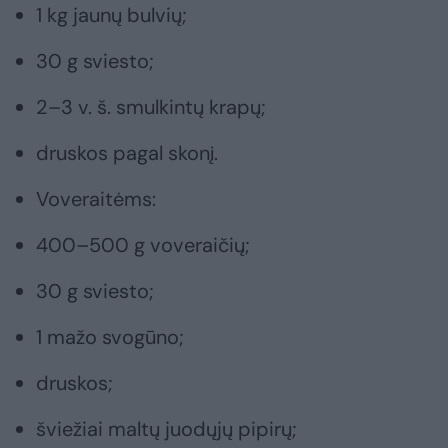
1 kg jaunų bulvių;
30 g sviesto;
2–3 v. š. smulkintų krapų;
druskos pagal skonį.
Voveraitėms:
400–500 g voveraičių;
30 g sviesto;
1 mažo svogūno;
druskos;
šviežiai maltų juodųjų pipirų;