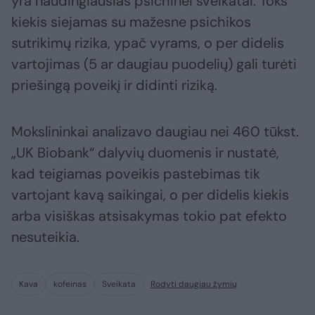
yra naudingiausias psichinei sveikatai. Toks
kiekis siejamas su mažesne psichikos
sutrikimų rizika, ypač vyrams, o per didelis
vartojimas (5 ar daugiau puodelių) gali turėti
priešingą poveikį ir didinti riziką.
Mokslininkai analizavo daugiau nei 460 tūkst.
„UK Biobank“ dalyvių duomenis ir nustatė,
kad teigiamas poveikis pastebimas tik
vartojant kavą saikingai, o per didelis kiekis
arba visiškas atsisakymas tokio pat efekto
nesuteikia.
Kava
kofeinas
Sveikata
Rodyti daugiau žymių