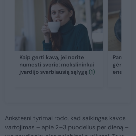
Kaip gerti kavą, jei norite
Pamirškit
numesti svorio: mokslininkai
gėrimas 
įvardijo svarbiausią sąlygą
(1)
energijos
Ankstesni tyrimai rodo, kad saikingas kavos
vartojimas – apie 2–3 puodelius per dieną –