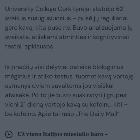
University College Cork tyrėjai stebėjo 62
sveikus suaugusiuosius – pusė jų reguliariai
gėrė kavą, kita pusė ne. Buvo analizuojama jų
sveikata, atliekami atminties ir kognityviniai
testai, apklausos.
Iš pradžių visi dalyviai pateikė biologinius
mėginius ir atliko testus, tuomet kavą vartoję
asmenys dviem savaitėms jos visiškai
atsisakė. Po to jie buvo suskirstyti į grupes:
vieni 21 dieną vartojo kavą su kofeinu, kiti –
be kofeino. Apie tai rašo „The Daily Mail“.
Už vieno Italijos miestelio baro –