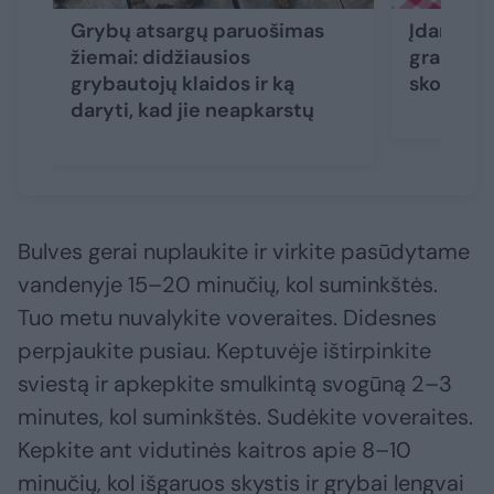
Grybų atsargų paruošimas
Įdaryti g
žiemai: didžiausios
graibsto
grybautojų klaidos ir ką
skonio i
daryti, kad jie neapkarstų
Bulves gerai nuplaukite ir virkite pasūdytame
vandenyje 15–20 minučių, kol suminkštės.
Tuo metu nuvalykite voveraites. Didesnes
perpjaukite pusiau. Keptuvėje ištirpinkite
sviestą ir apkepkite smulkintą svogūną 2–3
minutes, kol suminkštės. Sudėkite voveraites.
Kepkite ant vidutinės kaitros apie 8–10
minučių, kol išgaruos skystis ir grybai lengvai