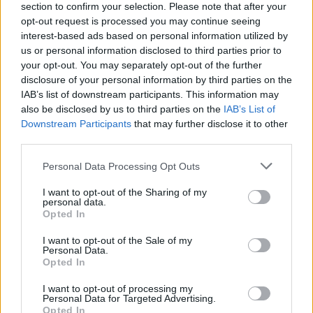
section to confirm your selection. Please note that after your
opt-out request is processed you may continue seeing
interest-based ads based on personal information utilized by
us or personal information disclosed to third parties prior to
your opt-out. You may separately opt-out of the further
disclosure of your personal information by third parties on the
IAB’s list of downstream participants. This information may
also be disclosed by us to third parties on the
IAB’s List of
Downstream Participants
that may further disclose it to other
Maistas
Pasigamink
third parties.
Vasaros klasika: voveraitės su
Personal Data Processing Opt Outs
šviežiomis bulvėmis ir krapais
I want to opt-out of the Sharing of my
personal data.
2026 m. rugpjūčio 7 d. 12:57
Opted In
I want to opt-out of the Sale of my
Personal Data.
Opted In
Lrytas.lt
I want to opt-out of processing my
Personal Data for Targeted Advertising.
Prasideda vienas laukiamiausių sezonų
Opted In