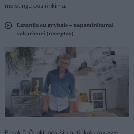
maistingu pasirinkimu.
Lazanija su grybais – nepamirštamai
vakarienei (receptas)
Pasak D. Čenkienės, šio patiekalo žavesys