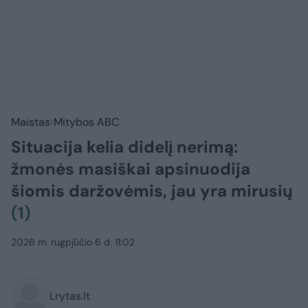
Maistas
Mitybos ABC
Situacija kelia didelį nerimą:
žmonės masiškai apsinuodija
šiomis daržovėmis, jau yra mirusių
(1)
2026 m. rugpjūčio 6 d. 11:02
Lrytas.lt