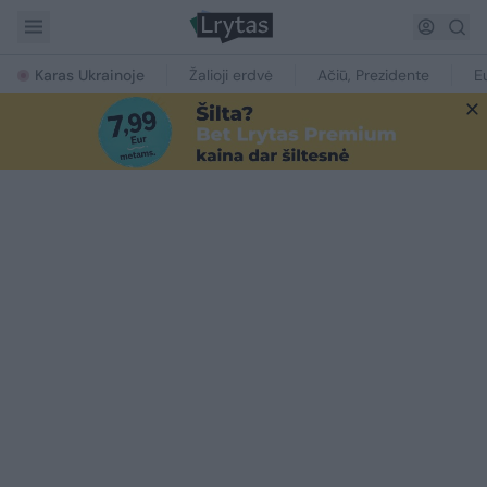
Karas Ukrainoje
Žalioji erdvė
Ačiū, Prezidente
E