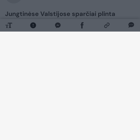
Jungtinėse Valstijose sparčiai plinta
ciklosporiozė – parazitinė liga, sukelianti
stiprų viduriavimą. Kai kuriems žmonėms
liga buvo tokia sunki, kad du pacientai
mirė.
Daugiau nuotraukų (1)