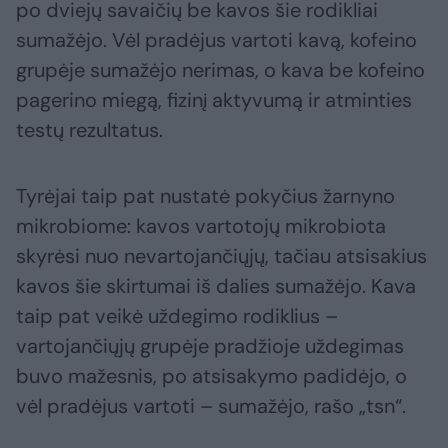
po dviejų savaičių be kavos šie rodikliai
sumažėjo. Vėl pradėjus vartoti kavą, kofeino
grupėje sumažėjo nerimas, o kava be kofeino
pagerino miegą, fizinį aktyvumą ir atminties
testų rezultatus.
Tyrėjai taip pat nustatė pokyčius žarnyno
mikrobiome: kavos vartotojų mikrobiota
skyrėsi nuo nevartojančiųjų, tačiau atsisakius
kavos šie skirtumai iš dalies sumažėjo. Kava
taip pat veikė uždegimo rodiklius –
vartojančiųjų grupėje pradžioje uždegimas
buvo mažesnis, po atsisakymo padidėjo, o
vėl pradėjus vartoti – sumažėjo, rašo „tsn“.