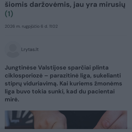
šiomis daržovėmis, jau yra mirusių
(1)
2026 m. rugpjūčio 6 d. 11:02
Lrytas.lt
Jungtinėse Valstijose sparčiai plinta
ciklosporiozė – parazitinė liga, sukelianti
stiprų viduriavimą. Kai kuriems žmonėms
liga buvo tokia sunki, kad du pacientai
mirė.