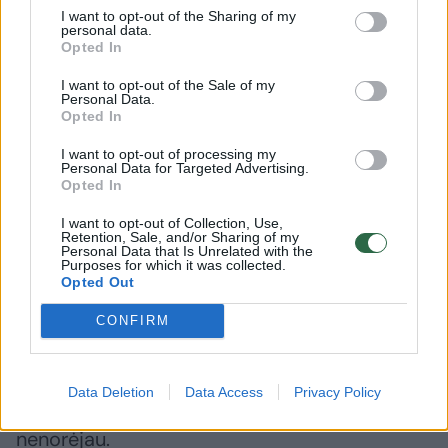
I want to opt-out of the Sharing of my
druskos ir pipirų pagal skonį.
personal data.
Opted In
I want to opt-out of the Sale of my
Agurkus sutarkuojame, česnakus
Personal Data.
Opted In
išspaudžiame, užpilame kefyru, įpilame
citrinų sulčių, beriame prieskonius ir
I want to opt-out of processing my
Personal Data for Targeted Advertising.
smulkintus krapus.
Opted In
I want to opt-out of Collection, Use,
Retention, Sale, and/or Sharing of my
Išmaišome ir padedame šaltai į šaldytuvą, kol
Personal Data that Is Unrelated with the
Purposes for which it was collected.
išvirs bulvės.
Opted Out
CONFIRM
Tikra atgaiva karštą dieną.
Data Deletion
Data Access
Privacy Policy
Dar mačiau, kad deda ir mėtų lapelių, bet aš
nenorėjau.