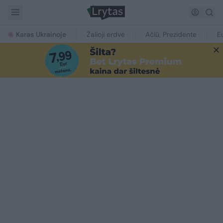
Karas Ukrainoje
Žalioji erdvė
Ačiū, Prezidente
E