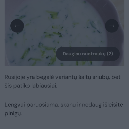
Daugiau nuotraukų (2)
Rusijoje yra begalė variantų šaltų sriubų, bet
šis patiko labiausiai.
Lengvai paruošiama, skanu ir nedaug išleisite
pinigų.