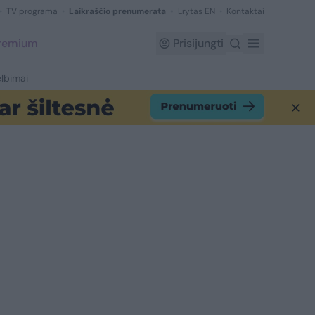
TV programa
Laikraščio prenumerata
Lrytas EN
Kontaktai
Premium
Prisijungti
lbimai