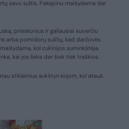
irtų savo sultis. Pakepinu maišydama dar
uską, prieskonius ir galiausiai suverčiu
dens arba pomidorų sulčių, kad daržovės
maišydama, kol cukinijos suminkštėja,
a, kai jos lieka dar šiek tiek traškios.
tatau stiklainius aukštyn kojom, kol atauš.