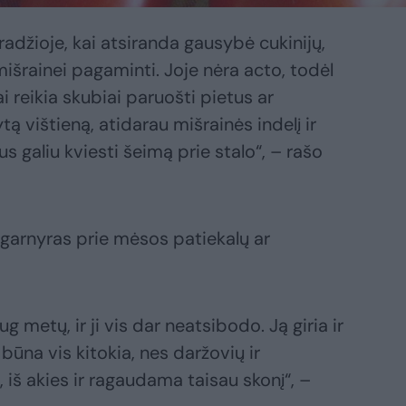
adžioje, kai atsiranda gausybė cukinijų,
mišrainei pagaminti. Joje nėra acto, todėl
 reikia skubiai paruošti pietus ar
ą vištieną, atidarau mišrainės indelį ir
s galiu kviesti šeimą prie stalo“, – rašo
ip garnyras prie mėsos patiekalų ar
 metų, ir ji vis dar neatsibodo. Ją giria ir
i būna vis kitokia, nes daržovių ir
iš akies ir ragaudama taisau skonį“, –