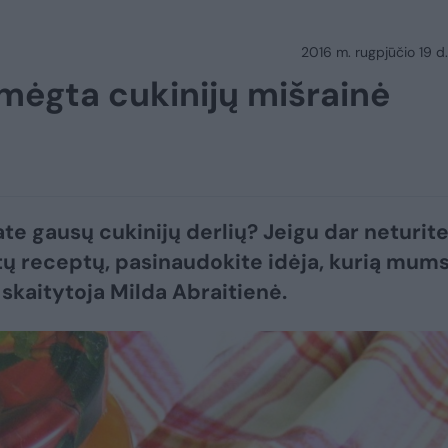
2016 m. rugpjūčio 19 d.
amėgta cukinijų mišrainė
te gausų cukinijų derlių? Jeigu dar neturit
ų receptų, pasinaudokite idėja, kurią mum
 skaitytoja Milda Abraitienė.