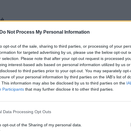
nė
Do Not Process My Personal Information
sliai)
to opt-out of the sale, sharing to third parties, or processing of your per
formation for targeted advertising by us, please use the below opt-out s
r selection. Please note that after your opt-out request is processed y
eing interest-based ads based on personal information utilized by us or
disclosed to third parties prior to your opt-out. You may separately opt-
losure of your personal information by third parties on the IAB’s list of
delės, subrendusios, tačiau šiuo atveju ją
. This information may also be disclosed by us to third parties on the
IA
klas;
Participants
that may further disclose it to other third parties.
l Data Processing Opt Outs
o opt-out of the Sharing of my personal data.