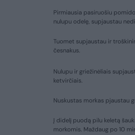
Pirmiausia pasiruošiu pomidor
nulupu odelę, supjaustau nedid
Tuomet supjaustau ir troškinim
česnakus.
Nulupu ir griežinėliais supja
ketvirčiais.
Nuskustas morkas pjaustau gri
Į didelį puodą pilu keletą šau
morkomis. Maždaug po 10 min