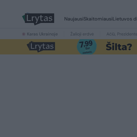
Naujausi
Skaitomiausi
Lietuvos d
Karas Ukrainoje
Žalioji erdvė
Ačiū, Prezident