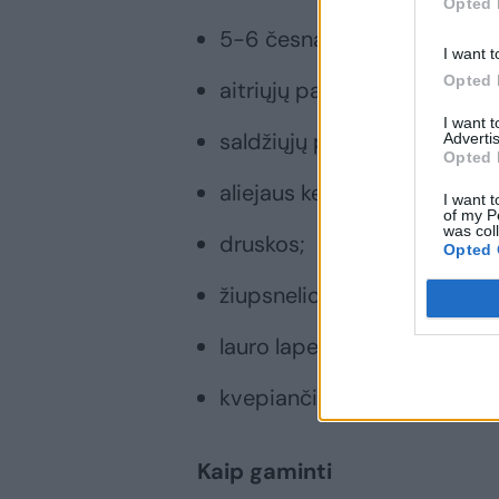
Opted 
5-6 česnako skiltelių;
I want t
Opted 
aitriųjų paprikų pagal skonį;
I want 
saldžiųjų paprikų;
Advertis
Opted 
aliejaus kepti;
I want t
of my P
was col
druskos;
Opted 
žiupsnelio cukraus;
lauro lapelių;
kvepiančiųjų pipirų.
Kaip gaminti