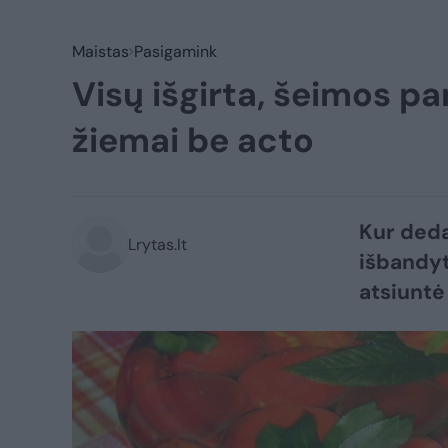
Maistas
Pasigamink
Visų išgirta, šeimos p
žiemai be acto
Kur deda
Lrytas.lt
išbandyt
atsiuntė