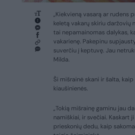
„Kiekvieną vasarą ar rudens pr
keletą vakarų skiriu daržovių 
tai nepamainomas dalykas, kai
vakarienę. Pakepinu supjaustyt
suverčiu į keptuvę. Jau netruku
Milda.
Ši mišrainė skani ir šalta, ka
kiaušinienės.
„Tokią mišrainę gaminu jau daug
namiškiai, ir svečiai. Kaskart j
prieskonių dedu, kaip sakoma, 