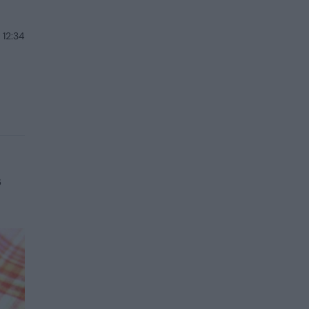
 12:34
e
s