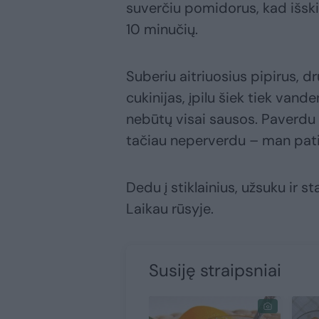
suverčiu pomidorus, kad išsk
10 minučių.
Suberiu aitriuosius pipirus, dr
cukinijas, įpilu šiek tiek van
nebūtų visai sausos. Paverdu 
tačiau neperverdu – man patink
Dedu į stiklainius, užsuku ir s
Laikau rūsyje.
Susiję straipsniai