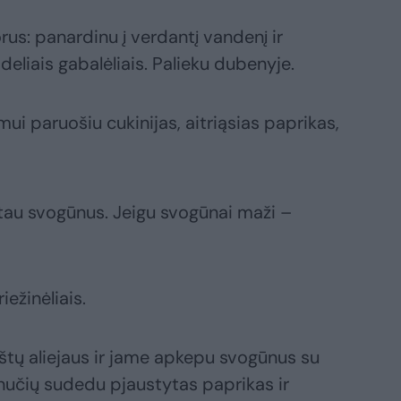
us: panardinu į verdantį vandenį ir
eliais gabalėliais. Palieku dubenyje.
ui paruošiu cukinijas, aitriąsias paprikas,
ustau svogūnus. Jeigu svogūnai maži –
ežinėliais.
kštų aliejaus ir jame apkepu svogūnus su
učių sudedu pjaustytas paprikas ir