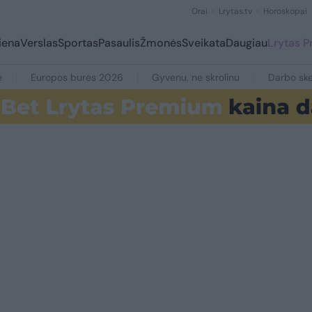
Orai
Lrytas.tv
Horoskopai
iena
Verslas
Sportas
Pasaulis
Žmonės
Sveikata
Daugiau
Lrytas 
e
Europos burės 2026
Gyvenu, ne skrolinu
Darbo ske