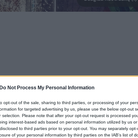
u nelabai gražių, bet iš jų kepiniai patys
Do Not Process My Personal Information
i, galite bandyti pakeisti kiaušinius kitais
to opt-out of the sale, sharing to third parties, or processing of your per
formation for targeted advertising by us, please use the below opt-out s
r selection. Please note that after your opt-out request is processed y
eing interest-based ads based on personal information utilized by us or
eno irgi bus skanu, tad jei neturite ar
disclosed to third parties prior to your opt-out. You may separately opt-
);
losure of your personal information by third parties on the IAB’s list of