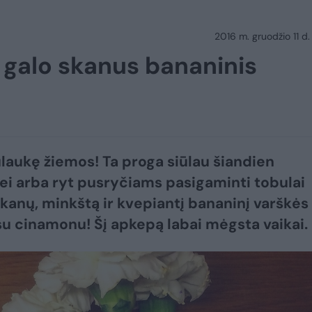
2016 m. gruodžio 11 d.
e galo skanus bananinis
ulaukę žiemos! Ta proga siūlau šiandien
ei arba ryt pusryčiams pasigaminti tobulai
skanų, minkštą ir kvepiantį bananinį varškės
u cinamonu! Šį apkepą labai mėgsta vaikai.