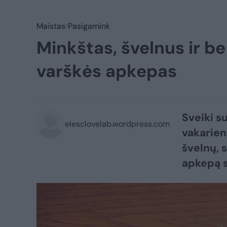
Maistas
Pasigamink
Minkštas, švelnus ir b
varškės apkepas
Sveiki s
elesclovelab.wordpress.com
vakarien
švelnų, 
apkepą s