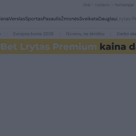
Orai
Lrytas.tv
Horoskopai
iena
Verslas
Sportas
Pasaulis
Žmonės
Sveikata
Daugiau
Lrytas 
e
Europos burės 2026
Gyvenu, ne skrolinu
Darbo ske