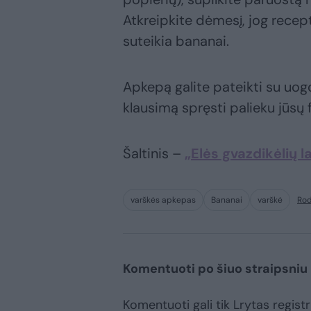
Atkreipkite dėmesį, jog rece
suteikia bananai.
Apkepą galite pateikti su uogo
klausimą spręsti palieku jūsų f
Šaltinis –
„Elės gvazdikėlių l
varškės apkepas
Bananai
varškė
Rod
Komentuoti po šiuo straipsniu
Komentuoti gali tik Lrytas registru