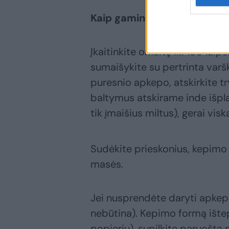
Kaip gaminti
Įkaitinkite orkaitę iki 180 lai
sumaišykite su pertrinta varšk
puresnio apkepo, atskirkite tr
baltymus atskirame inde išplak
tik įmaišius miltus), gerai vis
Sudėkite prieskonius, kepimo mi
masės.
Jei nusprendėte daryti apkepą 
nebūtina). Kepimo formą ištep
popierių), supilkite paruoštą