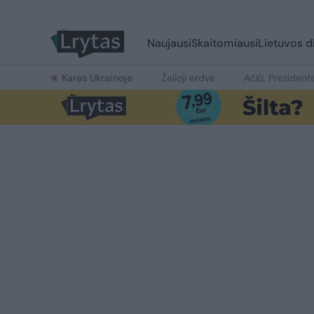
Naujausi
Skaitomiausi
Lietuvos d
Karas Ukrainoje
Žalioji erdvė
Ačiū, Prezident