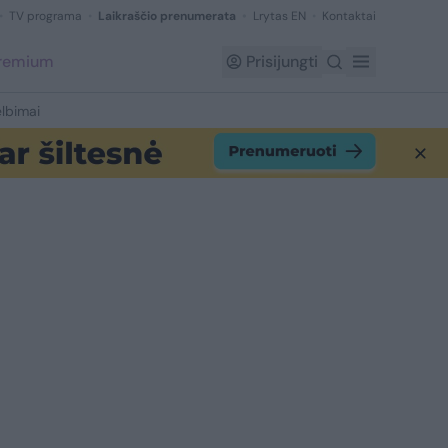
TV programa
Laikraščio prenumerata
Lrytas EN
Kontaktai
Premium
Prisijungti
lbimai