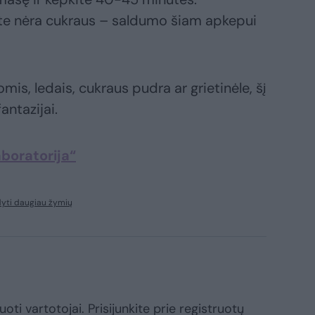
pte nėra cukraus – saldumo šiam apkepui
mis, ledais, cukraus pudra ar grietinėle, šį
antazijai.
aboratorija“
yti daugiau žymių
oti vartotojai. Prisijunkite prie registruotų