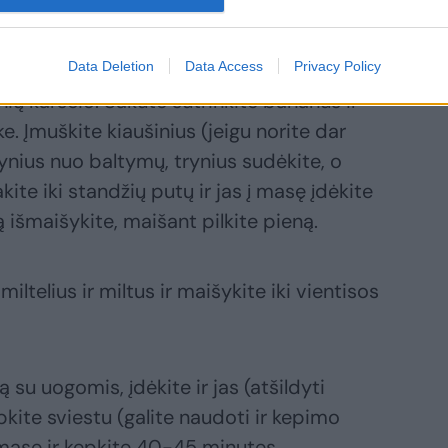
Data Deletion
Data Access
Privacy Policy
psnių karščio. Šakute sutrinkite bananus ir
e. Įmuškite kiaušinius (jeigu norite dar
ynius nuo baltymų, trynius sudėkite, o
ite iki standžių putų ir jas į masę įdėkite
ką išmaišykite, maišant pilkite pieną.
ltelius ir miltus ir maišykite iki vientisos
su uogomis, įdėkite ir jas (atšildyti
kite sviestu (galite naudoti ir kepimo
 masę ir kepkite 40-45 minutes.