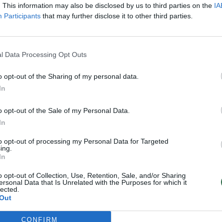
. This information may also be disclosed by us to third parties on the
IA
rite užsišaldę uogų, jas įdėti į šį apkepą
Participants
that may further disclose it to other third parties.
l Data Processing Opt Outs
o opt-out of the Sharing of my personal data.
In
o opt-out of the Sale of my Personal Data.
In
to opt-out of processing my Personal Data for Targeted
ų galite dėti ir daugiau ir įvairesnių, tiktų
ing.
In
o opt-out of Collection, Use, Retention, Sale, and/or Sharing
 ekstrakto pagal skonį;
ersonal Data that Is Unrelated with the Purposes for which it
lected.
Out
puošti.
CONFIRM