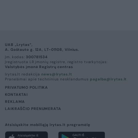
UAB „Lrytas“,
A. Goštauto g. 12A, LT-01108, Vilnius.
Įm. kodas:
300781534
Įregistruota LR įmonių registre, registro tvarkytojas:
Valstybės įmonė Registrų centras
lrytas.lt redakcija
news@lrytas.lt
Pranešimai apie techninius nesklandumus
pagalba@lrytas.lt
PRIVATUMO POLITIKA
KONTAKTAI
REKLAMA
LAIKRAŠČIO PRENUMERATA
Atsisiųskite mobiliąją lrytas.lt programėlę