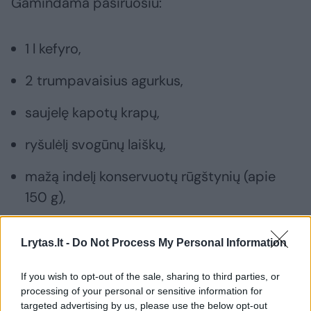
Gamindama pasiruošiu:
1 l kefyro,
2 trumpavaisius agurkus,
saujelę kapotų krapų,
ryšulėlį svogūnų laiškų,
mažą indelį konservuotų rūgštynių (apie
150 g),
4 kiaušinius.
Lrytas.lt -
Do Not Process My Personal Information
If you wish to opt-out of the sale, sharing to third parties, or
Susiję straipsniai
processing of your personal or sensitive information for
targeted advertising by us, please use the below opt-out