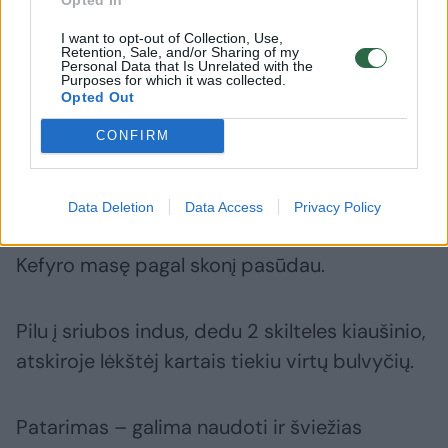
I want to opt-out of Collection, Use,
Tuo metu puode stambiai sutarkuoju
Retention, Sale, and/or Sharing of my
Personal Data that Is Unrelated with the
agurkus, supilu kefyrą ir rūgštynes, kapotus
Purposes for which it was collected.
Opted Out
krapus ir svogūnus.
CONFIRM
Išvirusius kiaušinius staigiai atšaldau po
vandens srove, nulupu, perpjaunu per pusę.
Data Deletion
Data Access
Privacy Policy
Kefyro masę pagal skonį pasūdau.
Pilu į sriubos indus, dedu 2 skilteles kiaušinio,
atskiroje lėkštėj kartais tiekiu virtų bulvyčių.
Patarimas – galima naudoti ir šviežias