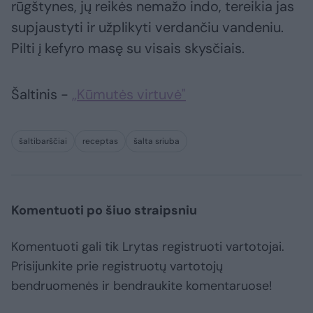
rūgštynes, jų reikės nemažo indo, tereikia jas
supjaustyti ir užplikyti verdančiu vandeniu.
Pilti į kefyro masę su visais skysčiais.
Šaltinis -
„Kūmutės virtuvė"
šaltibarščiai
receptas
šalta sriuba
Komentuoti po šiuo straipsniu
Komentuoti gali tik Lrytas registruoti vartotojai.
Prisijunkite prie registruotų vartotojų
bendruomenės ir bendraukite komentaruose!