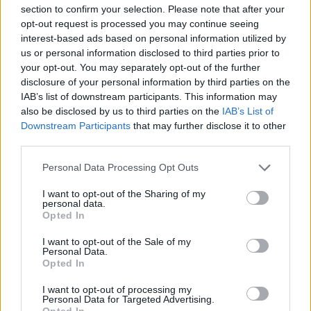
section to confirm your selection. Please note that after your
opt-out request is processed you may continue seeing
interest-based ads based on personal information utilized by
us or personal information disclosed to third parties prior to
your opt-out. You may separately opt-out of the further
disclosure of your personal information by third parties on the
IAB’s list of downstream participants. This information may
also be disclosed by us to third parties on the
IAB’s List of
Downstream Participants
that may further disclose it to other
third parties.
Rusiški šaltibarščiai: lengvai
Šaltibarš
paruošiama, pigu ir labai
močiutę,
Personal Data Processing Opt Outs
skanu
nevalgia
I want to opt-out of the Sharing of my
personal data.
Opted In
I want to opt-out of the Sale of my
Personal Data.
Opted In
Kiaušinius verdu 8-10 min. nuo momento, kai
I want to opt-out of processing my
užverda vanduo.
Personal Data for Targeted Advertising.
Opted In