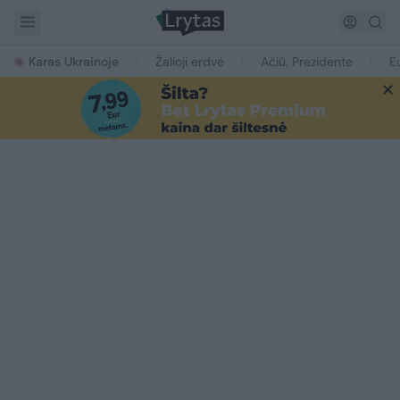
Karas Ukrainoje
Žalioji erdvė
Ačiū, Prezidente
E