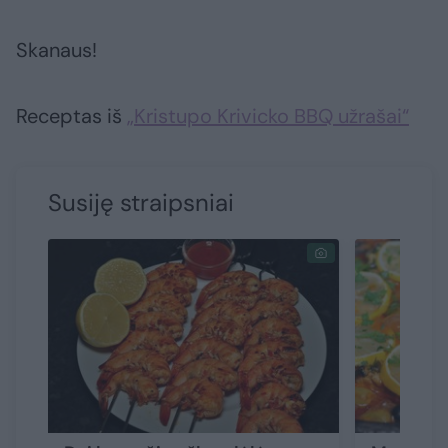
Skanaus!
Receptas iš
„Kristupo Krivicko BBQ užrašai“
Susiję straipsniai