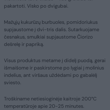
pakartoti. Visko po dvigubai.
Mažųjų kukurūzų burbuoles, pomidoriukus
supjaustome į dvi-tris dalis. Sutarkuojame
️česnakus, smulkiai supjaustome Čiorizo
dešrelę ir papriką.
Visus produktus metame į didelį puodą, gerai
išmaišome ir paskirstome po lygiai į molinius
indelius, ant viršaus uždėdami po gabalėlį
sviesto.
Troškiname netiesioginėje kaitroje 200°C
temperatūroje apie 20-25 minutes.