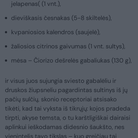
jelapenas( (1 vnt.),
dieviškasis česnakas (5-8 skiltelės),
kvpaniosios kalendros (saujelė),
žaliosios citrinos gaivumas (1 vnt. sultys),
mėsa – Čiorizo dešrelės gabaliukas (130 g),
ir visus juos sujungia sviesto gabalėliu ir
druskos žiupsneliu pagardintas sultinys iš jų
pačių sulčių, skonio receptoriai atsisako
tikėti, kad tai vyksta iš tikrųjų: kojos pradeda
tirpti, akyse temsta, o tu karštligiškai dairaisi
aplinkui ieškodamas didesnio šaukšto, nes
vienintelis tavo tikslas – kuo greičiau tai