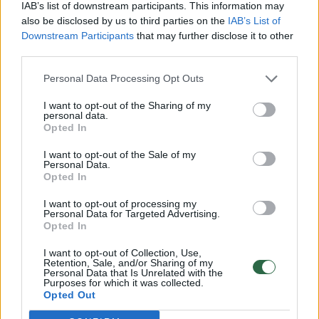
Jei sunkiai užmiegate, dažnai prabundate
IAB’s list of downstream participants. This information may
also be disclosed by us to third parties on the
IAB’s List of
naktį arba rytais vis dar jaučiatės pavargę,
Downstream Participants
that may further disclose it to other
verta peržiūrėti savo kavos vartojimo
third parties.
įpročius.
Personal Data Processing Opt Outs
I want to opt-out of the Sharing of my
Vienas iš sprendimų – kavą gerti tik pirmoje
personal data.
Opted In
dienos pusėje. Kai kurie specialistai
I want to opt-out of the Sale of my
rekomenduoja apsiriboti jos vartojimu iki
Personal Data.
Opted In
vidurdienio.
I want to opt-out of processing my
Personal Data for Targeted Advertising.
Opted In
Jei jau išgėrėte du puodelius
I want to opt-out of Collection, Use,
Retention, Sale, and/or Sharing of my
Personal Data that Is Unrelated with the
Per didelis kavos kiekis gali neigiamai
Purposes for which it was collected.
paveikti organizmą.
Opted Out