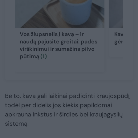
Vos žiupsnelis į kavą – ir
Kava: mit
naudą pajusite greitai: padės
gėrimą, k
virškinimui ir sumažins pilvo
pūtimą
(1)
Be to, kava gali laikinai padidinti kraujospūdį,
todėl per didelis jos kiekis papildomai
apkrauna inkstus ir širdies bei kraujagyslių
sistemą.