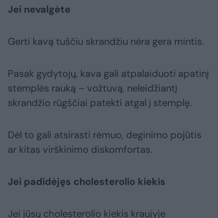
Jei nevalgėte
Gerti kavą tuščiu skrandžiu nėra gera mintis.
Pasak gydytojų, kava gali atpalaiduoti apatinį
stemplės rauką – vožtuvą, neleidžiantį
skrandžio rūgščiai patekti atgal į stemplę.
Dėl to gali atsirasti rėmuo, deginimo pojūtis
ar kitas virškinimo diskomfortas.
Jei padidėjęs cholesterolio kiekis
Jei jūsų cholesterolio kiekis kraujyje