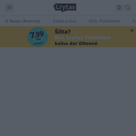
Karas Ukrainoje
Žalioji erdvė
Ačiū, Prezidente
E