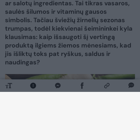
ar salotų ingredientas. Tai tikras vasaros,
saulės šilumos ir vitaminų gausos
simbolis. Tačiau šviežių žirnelių sezonas
trumpas, todėl kiekvienai šeimininkei kyla
klausimas: kaip išsaugoti šį vertingą
produktą ilgiems žiemos mėnesiams, kad
jis išliktų toks pat ryškus, saldus ir
naudingas?