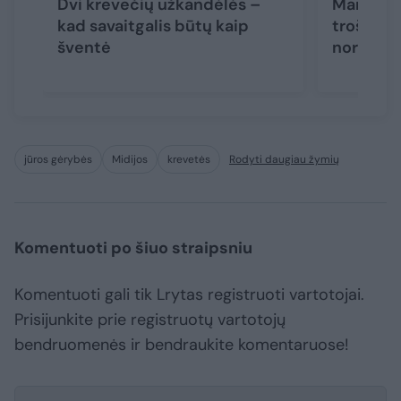
Dvi krevečių užkandėlės –
Marokiet
kad savaitgalis būtų kaip
troškiny
šventė
nors nau
jūros gėrybės
Midijos
krevetės
Rodyti daugiau žymių
Komentuoti po šiuo straipsniu
Komentuoti gali tik Lrytas registruoti vartotojai.
Prisijunkite prie registruotų vartotojų
bendruomenės ir bendraukite komentaruose!