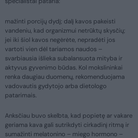
specialistai pataria:
mažinti porcijų dydį; dalį kavos pakeisti
vandeniu, kad organizmui netrūktų skysčių;
jei iki šiol kavos negėrėte, nepradėti jos
vartoti vien dėl tariamos naudos –
svarbiausia išlieka subalansuota mityba ir
aktyvus gyvenimo būdas. Kol mokslininkai
renka daugiau duomenų, rekomenduojama
vadovautis gydytojo arba dietologo
patarimais.
Anksčiau buvo skelbta, kad popietę ar vakare
geriama kava gali sutrikdyti cirkadinį ritmą ir
sumažinti melatonino – miego hormono –