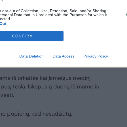
In
o opt-out of Collection, Use, Retention, Sale, and/or Sharing
ersonal Data that Is Unrelated with the Purposes for which it
lected.
šinius išplakame atskirai. Visus
Out
nyje.
CONFIRM
elę kepimo formą duonai, prieš tai ją
Data Deletion
Data Access
Privacy Policy
i.
e iš orkaitės kai įsmeigus medinį
ipusį tešla. Iškepusią duoną išimame iš
vėsti.
mo popierių, kad nesudžiūtų.