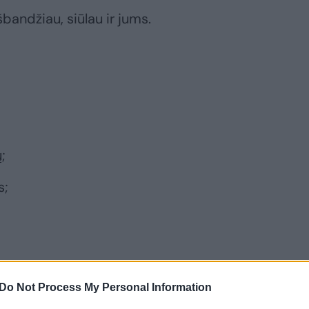
bandžiau, siūlau ir jums.
;
s;
Do Not Process My Personal Information