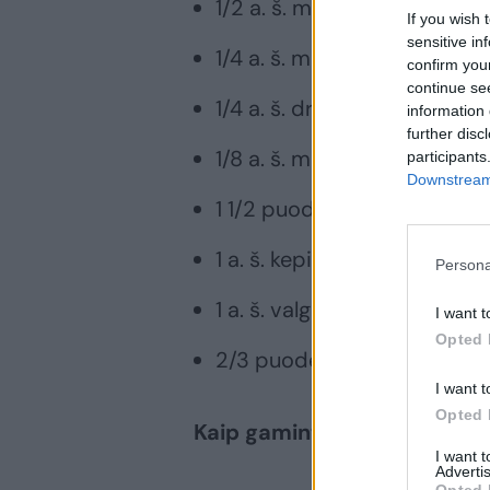
1/2 a. š. muskato;
If you wish 
sensitive in
1/4 a. š. maltų gvazdikų;
confirm you
continue se
1/4 a. š. druskos;
information 
further disc
1/8 a. š. malto imbiero;
participants
Downstream 
1 1/2 puodelio speltų miltų;
1 a. š. kepimo miltelių;
Persona
1 a. š. valgomosios sodos;
I want t
Opted 
2/3 puodelio razinų.
I want t
Opted 
Kaip gaminti
I want 
Advertis