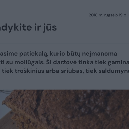
2018 m. rugsėjo 19 d.
dykite ir jūs
rasime patiekalą, kurio būtų neįmanoma
i su moliūgais. Ši daržovė tinka tiek gamin
 tiek troškinius arba sriubas, tiek saldumyn