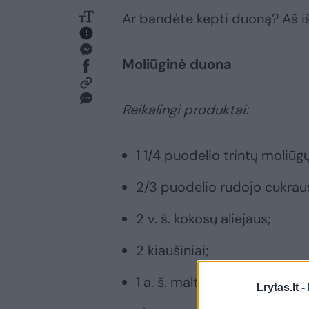
Ar bandėte kepti duoną? Aš iš
Moliūginė duona
Reikalingi produktai:
1 1/4 puodelio trintų moliūgų
2/3 puodelio rudojo cukrau
2 v. š. kokosų aliejaus;
2 kiaušiniai;
1 a. š. malto cinamono;
Lrytas.lt -