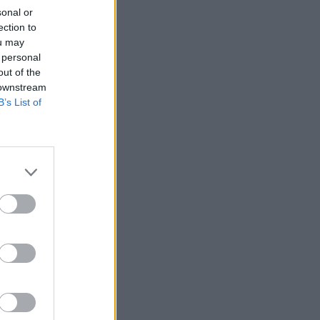
sonal or
ection to
ou may
 personal
out of the
 downstream
B’s List of