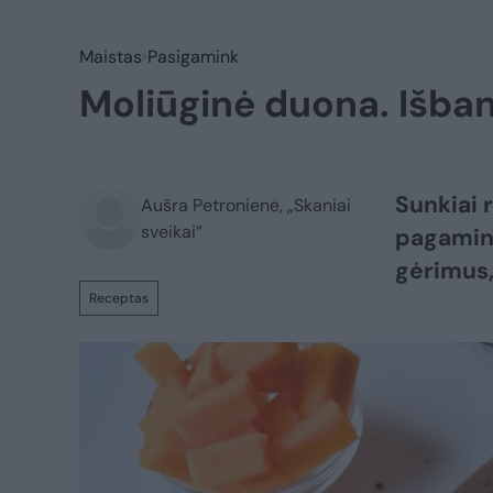
Maistas
Pasigamink
Moliūginė duona. Išban
Sunkiai 
Aušra Petronienė, „Skaniai
sveikai“
pagamint
gėrimus,
Receptas