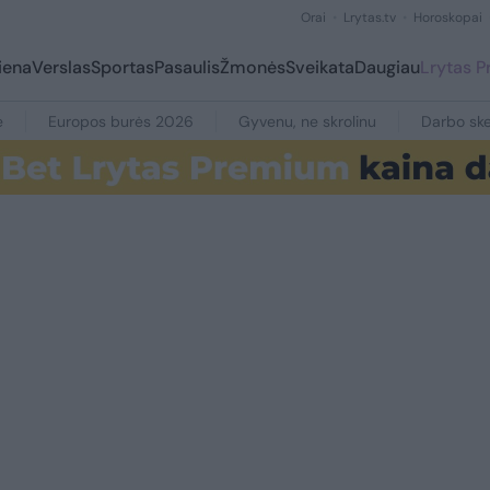
Orai
Lrytas.tv
Horoskopai
iena
Verslas
Sportas
Pasaulis
Žmonės
Sveikata
Daugiau
Lrytas 
e
Europos burės 2026
Gyvenu, ne skrolinu
Darbo ske