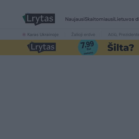
Naujausi
Skaitomiausi
Lietuvos d
Karas Ukrainoje
Žalioji erdvė
Ačiū, Prezident