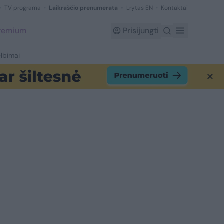
TV programa
Laikraščio prenumerata
Lrytas EN
Kontaktai
Premium
Prisijungti
lbimai