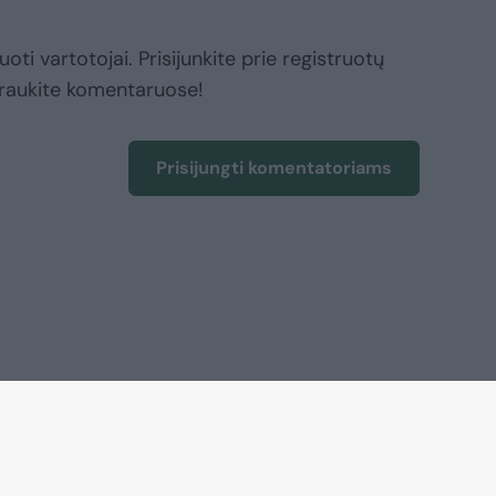
oti vartotojai. Prisijunkite prie registruotų
raukite komentaruose!
Prisijungti komentatoriams