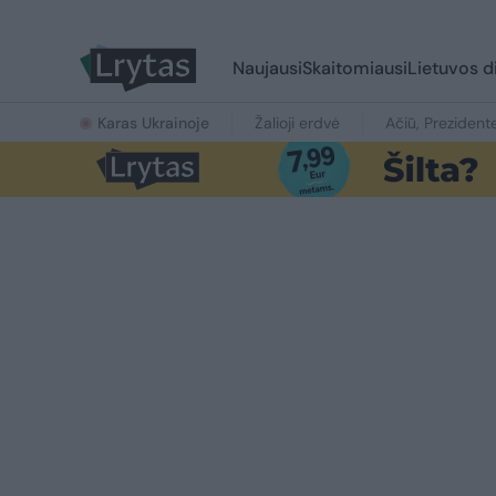
Naujausi
Skaitomiausi
Lietuvos d
Karas Ukrainoje
Žalioji erdvė
Ačiū, Prezident