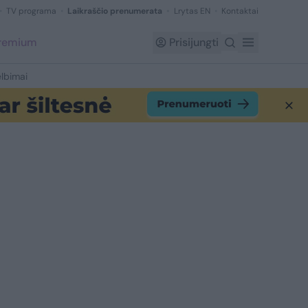
TV programa
Laikraščio prenumerata
Lrytas EN
Kontaktai
Premium
Prisijungti
lbimai