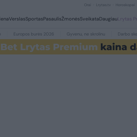
Orai
Lrytas.tv
Horoskopai
iena
Verslas
Sportas
Pasaulis
Žmonės
Sveikata
Daugiau
Lrytas 
e
Europos burės 2026
Gyvenu, ne skrolinu
Darbo ske