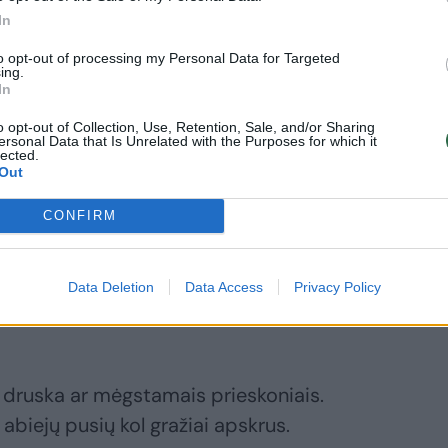
bai skysta),
In
ldyto pieno,
to opt-out of processing my Personal Data for Targeted
ing.
In
o opt-out of Collection, Use, Retention, Sale, and/or Sharing
prieskonių.
ersonal Data that Is Unrelated with the Purposes for which it
lected.
Out
ame perteklinį skystį. Sumaišome su
CONFIRM
e kiaušinį ir supilame pieną (kad blynų
to suberiame manų kruopas, miltus ar
Data Deletion
Data Access
Privacy Policy
os pagalbininkės, jos sugers perteklinius
, druska ar mėgstamais prieskoniais.
 abiejų pusių kol gražiai apskrus.