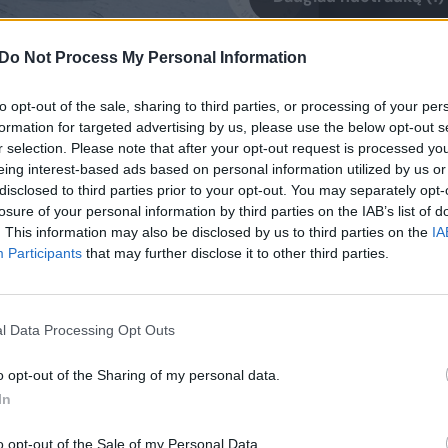
Do Not Process My Personal Information
abar įvairiais pavidalais ragauja šviežias
minti vakarienei, kai valgyti nori čia ir
to opt-out of the sale, sharing to third parties, or processing of your per
formation for targeted advertising by us, please use the below opt-out s
uja į trasą!
r selection. Please note that after your opt-out request is processed y
eing interest-based ads based on personal information utilized by us or
disclosed to third parties prior to your opt-out. You may separately opt-
ikia:
losure of your personal information by third parties on the IAB’s list of
. This information may also be disclosed by us to third parties on the
IA
Participants
that may further disclose it to other third parties.
l Data Processing Opt Outs
o opt-out of the Sharing of my personal data.
In
ų,
o opt-out of the Sale of my Personal Data.