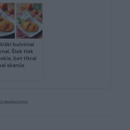
kiški bulviniai
ynai. Šiek tiek
tokie, bet tikrai
bai skanūs
ti daugiau žymių