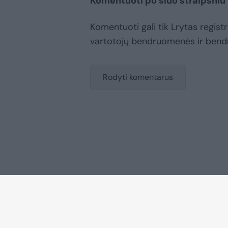
Komentuoti po šiuo straipsniu
Komentuoti gali tik Lrytas registru
vartotojų bendruomenės ir bend
Rodyti komentarus