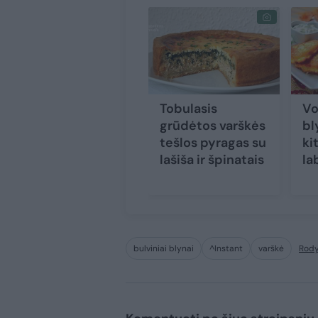
Tobulasis
Vo
grūdėtos varškės
bl
tešlos pyragas su
ki
lašiša ir špinatais
la
bulviniai blynai
^Instant
varškė
Rody