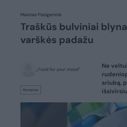
Maistas
Pasigamink
Traškūs bulviniai blyna
varškės padažu
Ne veltu
„Food for your mood“
rudeniop
sriubą, 
išsivirs
Receptas