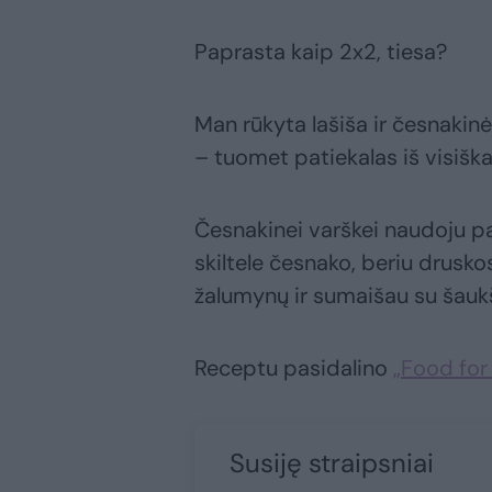
Paprasta kaip 2x2, tiesa?
Man rūkyta lašiša ir česnakinė
– tuomet patiekalas iš visišk
Česnakinei varškei naudoju pa
skiltele česnako, beriu drusko
žalumynų ir sumaišau su šaukš
Receptu pasidalino
„Food for
Susiję straipsniai