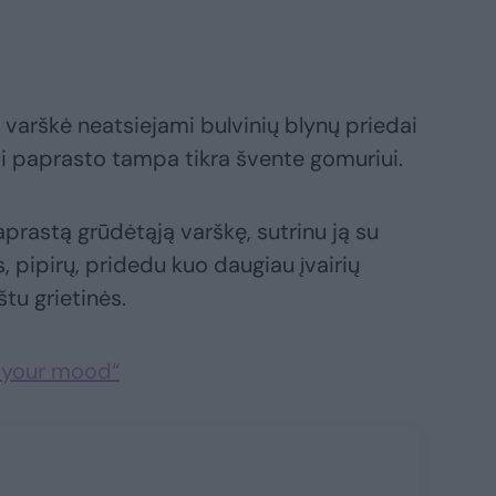
 varškė neatsiejami bulvinių blynų priedai
ai paprasto tampa tikra švente gomuriui.
prastą grūdėtąją varškę, sutrinu ją su
s, pipirų, pridedu kuo daugiau įvairių
tu grietinės.
 your mood“