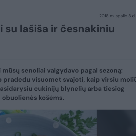
2018 m. spalio 3 d.
i su lašiša ir česnakiniu
i mūsų senoliai valgydavo pagal sezoną:
 pradedu visuomet svajoti, kaip virsiu mol
pasidarysiu cukinijų blynelių arba tiesiog
iu obuolienės košėms.