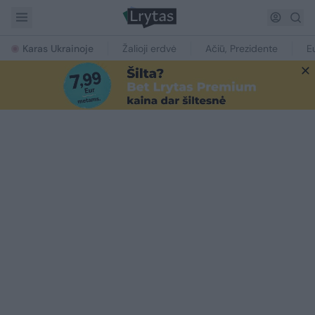
Karas Ukrainoje
Žalioji erdvė
Ačiū, Prezidente
E