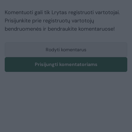
Komentuoti gali tik Lrytas registruoti vartotojai.
Prisijunkite prie registruotų vartotojų
bendruomenės ir bendraukite komentaruose!
Rodyti komentarus
Prisijungti komentatoriams