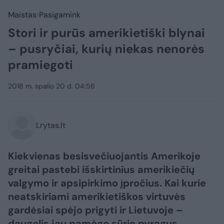
Maistas
Pasigamink
Stori ir purūs amerikietiški blynai
– pusryčiai, kurių niekas nenorės
pramiegoti
2018 m. spalio 20 d. 04:56
Lrytas.lt
Kiekvienas besisvečiuojantis Amerikoje
greitai pastebi išskirtinius amerikiečių
valgymo ir apsipirkimo įpročius. Kai kurie
neatskiriami amerikietiškos virtuvės
gardėsiai spėjo prigyti ir Lietuvoje –
daugelis jau pamėgo sūrio pyragus,