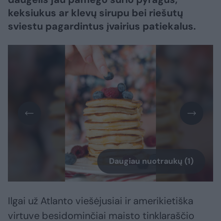
keksiukus ar klevų sirupu bei riešutų
sviestu pagardintus įvairius patiekalus.
Daugiau nuotraukų (1)
Ilgai už Atlanto viešėjusiai ir amerikietiška
virtuve besidominčiai maisto tinklaraščio