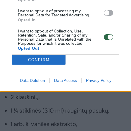
Reikės:
I want to opt-out of processing my
Personal Data for Targeted Advertising.
Opted In
1 ½ stiklinės (210 g) miltų,
I want to opt-out of Collection, Use,
Retention, Sale, and/or Sharing of my
Personal Data that Is Unrelated with the
1 arb. š. kepimo miltelių,
Purposes for which it was collected.
Opted Out
1 arb. š. sodos,
CONFIRM
½ arb. š. druskos,
Data Deletion
Data Access
Privacy Policy
2 valg. š. rudojo cukraus,
2 kiaušinių,
1 ¼ stiklinės (310 ml) raugintų pasukų,
1 arb. š. vanilės ekstrakto,