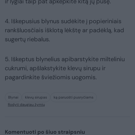
ir lygiai taip pat apkepkite kitą jų pusę.
4. Iškepusius blynus sudėkite į popieriniais
rankšluosčiais išklotą lėkštę ar padėklą, kad
sugertų riebalus.
5. Iškeptus blynelius apibarstykite milteliniu
cukrumi, apšlakstykite klevų sirupu ir
pagardinkite šviežiomis uogomis.
Blynai
klevų sirupas
ką paruošti pusryčiams
Rodyti daugiau žymių
Komentuoti po šiuo straipsniu