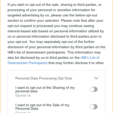
blynelių receptu, idealiai tinkančiu lėtiems
If you wish to opt-out of the sale, sharing to third parties, or
processing of your personal or sensitive information for
savaitgalio pusryčiams.
targeted advertising by us, please use the below opt-out
section to confirm your selection. Please note that after your
opt-out request is processed you may continue seeing
„Šių blynų tešla yra tirštesnė, dažnai jie yra
interest-based ads based on personal information utilized by
formuojami gana dideli ir kepami ant silpnos
us or personal information disclosed to third parties prior to
your opt-out. You may separately opt-out of the further
ugnies. Nors jų tešla dažnai ruošiama su
disclosure of your personal information by third parties on the
pienu, rekomenduočiau jį keisti raugintomis
IAB’s list of downstream participants. This information may
pasukomis – nuo to blyneliai taps dar
also be disclosed by us to third parties on the
IAB’s List of
Downstream Participants
that may further disclose it to other
puresni. Iškepus blynus tradiciškai sudedu į
third parties.
aukštą stirtą ir apšlakstau klevų sirupu. Šalia
Personal Data Processing Opt Outs
jų tinka ir gabalėlis sviesto“, – šypsosi maisto
I want to opt-out of the Sharing of my
tinklaraštininkė A. Černė.
personal data.
Opted In
Amerikietiški blyneliai
I want to opt-out of the Sale of my
Personal Data.
Opted In