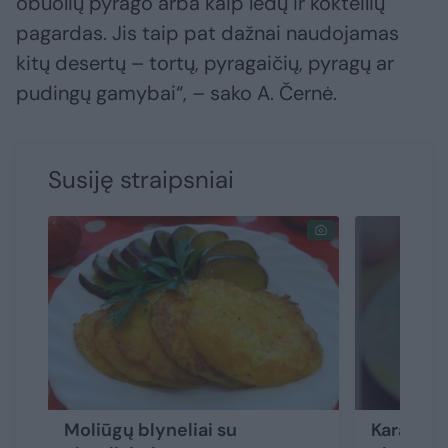
obuolių pyrago arba kaip ledų ir kokteilių
pagardas. Jis taip pat dažnai naudojamas
kitų desertų – tortų, pyragaičių, pyragų ar
pudingų gamybai“, – sako A. Černė.
Susiję straipsniai
Moliūgų blyneliai su
Karališki