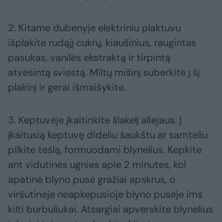
2. Kitame dubenyje elektriniu plaktuvu
išplakite rudąjį cukrų, kiaušinius, raugintas
pasukas, vanilės ekstraktą ir tirpintą
atvėsintą sviestą. Miltų mišinį suberkite į šį
plakinį ir gerai išmaišykite.
3. Keptuvėje įkaitinkite šlakelį aliejaus. Į
įkaitusią keptuvę dideliu šaukštu ar samteliu
pilkite tešlą, formuodami blynelius. Kepkite
ant vidutinės ugnies apie 2 minutes, kol
apatinė blyno pusė gražiai apskrus, o
viršutinėje neapkepusioje blyno pusėje ims
kilti burbuliukai. Atsargiai apverskite blynelius