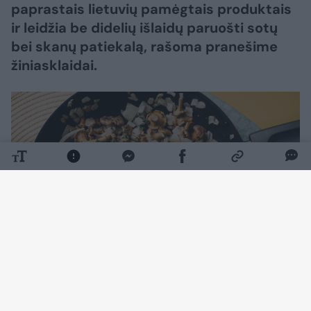
paprastais lietuvių pamėgtais produktais
ir leidžia be didelių išlaidų paruošti sotų
bei skanų patiekalą, rašoma pranešime
žiniasklaidai.
Daugiau nuotraukų (1)