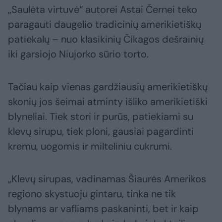
„Saulėta virtuvė“ autorei Astai Černei teko
paragauti daugelio tradicinių amerikietiškų
patiekalų – nuo klasikinių Čikagos dešrainių
iki garsiojo Niujorko sūrio torto.
Tačiau kaip vienas gardžiausių amerikietiškų
skonių jos šeimai atminty išliko amerikietiški
blyneliai. Tiek stori ir purūs, patiekiami su
klevų sirupu, tiek ploni, gausiai pagardinti
kremu, uogomis ir milteliniu cukrumi.
„Klevų sirupas, vadinamas Šiaurės Amerikos
regiono skystuoju gintaru, tinka ne tik
blynams ar vafliams paskaninti, bet ir kaip