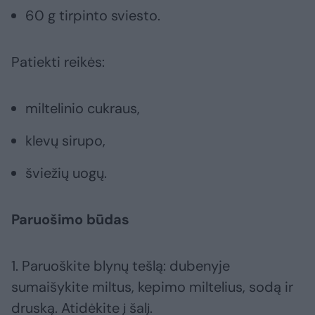
60 g tirpinto sviesto.
Patiekti reikės:
miltelinio cukraus,
klevų sirupo,
šviežių uogų.
Paruošimo būdas
1. Paruoškite blynų tešlą: dubenyje
sumaišykite miltus, kepimo miltelius, sodą ir
druską. Atidėkite į šalį.