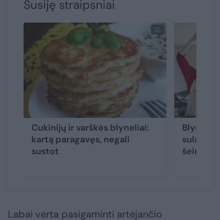
Susiję straipsniai
Cukinijų ir varškės blyneliai:
Blyneliai
kartą paragavęs, negali
sulaukę 
sustot
šeimoje
Labai verta pasigaminti artėjančio