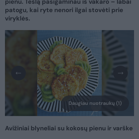
pienu. Tešlą pasigaminau iš vakaro – labai
patogu, kai ryte nenori ilgai stovėti prie
viryklės.
Daugiau nuotraukų (1)
Avižiniai blyneliai su kokosų pienu ir varške