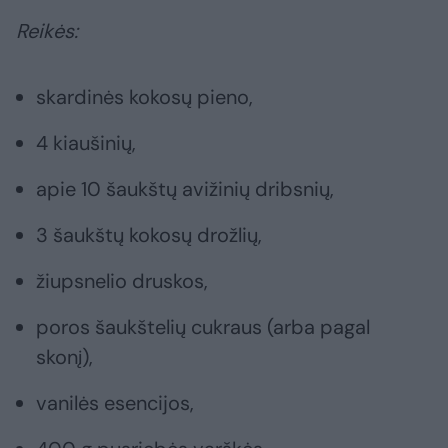
Reikės:
skardinės kokosų pieno,
4 kiaušinių,
apie 10 šaukštų avižinių dribsnių,
3 šaukštų kokosų drožlių,
žiupsnelio druskos,
poros šaukštelių cukraus (arba pagal
skonį),
vanilės esencijos,