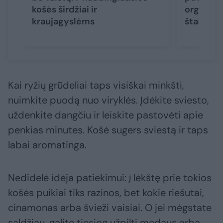
košės širdžiai ir
organizm
kraujagyslėms
štai, ko 
Kai ryžių grūdeliai taps visiškai minkšti,
nuimkite puodą nuo viryklės. Įdėkite sviesto,
uždenkite dangčiu ir leiskite pastovėti apie
penkias minutes. Košė sugers sviestą ir taps
labai aromatinga.
Nedidelė idėja patiekimui: į lėkštę prie tokios
košės puikiai tiks razinos, bet kokie riešutai,
cinamonas arba švieži vaisiai. O jei mėgstate
saldžiau, galite tiesiog užpilti medaus arba