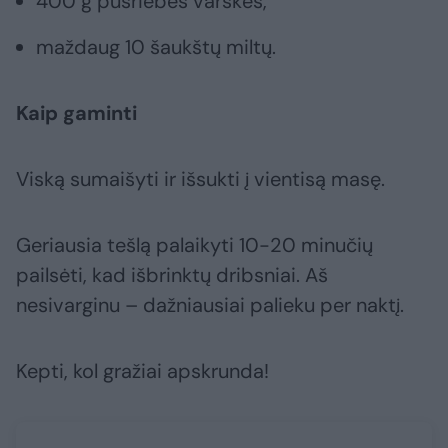
400 g pusriebės varškės,
maždaug 10 šaukštų miltų.
Kaip gaminti
Viską sumaišyti ir išsukti į vientisą masę.
Geriausia tešlą palaikyti 10-20 minučių
pailsėti, kad išbrinktų dribsniai. Aš
nesivarginu – dažniausiai palieku per naktį.
Kepti, kol gražiai apskrunda!