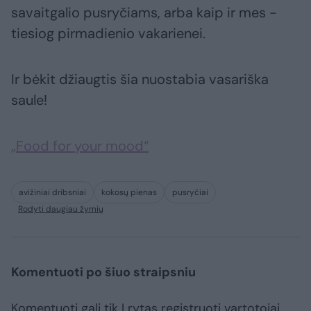
savaitgalio pusryčiams, arba kaip ir mes -
tiesiog pirmadienio vakarienei.
Ir bėkit džiaugtis šia nuostabia vasariška
saule!
„Food for your mood“
avižiniai dribsniai
kokosų pienas
pusryčiai
Rodyti daugiau žymių
Komentuoti po šiuo straipsniu
Komentuoti gali tik Lrytas registruoti vartotojai.