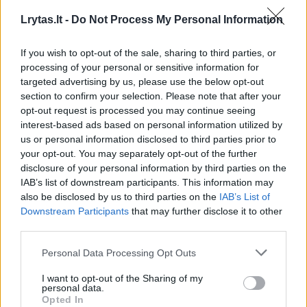
Lrytas.lt -
Do Not Process My Personal Information
If you wish to opt-out of the sale, sharing to third parties, or
Maistas
Pasigamink
processing of your personal or sensitive information for
Puri ir labai gardi ryžių košė: skonis
targeted advertising by us, please use the below opt-out
section to confirm your selection. Please note that after your
– tarsi vaikystėje
(1)
opt-out request is processed you may continue seeing
interest-based ads based on personal information utilized by
2026 m. rugpjūčio 6 d. 09:42
us or personal information disclosed to third parties prior to
your opt-out. You may separately opt-out of the further
disclosure of your personal information by third parties on the
IAB’s list of downstream participants. This information may
Lrytas.lt
also be disclosed by us to third parties on the
IAB’s List of
Downstream Participants
that may further disclose it to other
third parties.
Receptas
Personal Data Processing Opt Outs
Ryžių košė verdama visame pasaulyje, ir
I want to opt-out of the Sharing of my
ne be reikalo. Ji lengvai virškinama ir
personal data.
Opted In