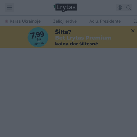
Karas Ukrainoje
Žalioji erdvė
Ačiū, Prezidente
E