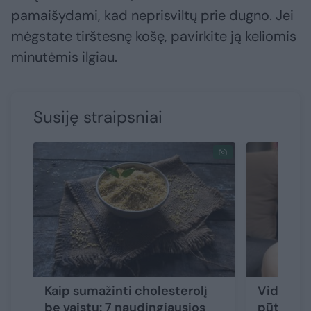
pamaišydami, kad neprisviltų prie dugno. Jei
mėgstate tirštesnę košę, pavirkite ją keliomis
minutėmis ilgiau.
Susiję straipsniai
Kaip sumažinti cholesterolį
Vidurių 
be vaistų: 7 naudingiausios
pūtimas,