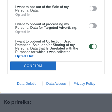
puikiai tinka bet kuriuo paros metu – tiek
sotiesiems pusryčiams, tiek lengvai
I want to opt-out of the Sale of my
Personal Data.
vakarienei.
Opted In
I want to opt-out of processing my
Personal Data for Targeted Advertising.
Opted In
I want to opt-out of Collection, Use,
Retention, Sale, and/or Sharing of my
Personal Data that Is Unrelated with the
Purposes for which it was collected.
Opted Out
CONFIRM
Daugiau nuotraukų (1)
Data Deletion
Data Access
Privacy Policy
Ko prireiks: