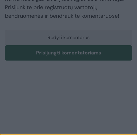
Prisijunkite prie registruotų vartotojų
bendruomenės ir bendraukite komentaruose!
Rodyti komentarus
Prisijungti komentatoriams