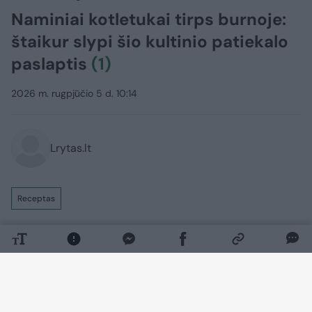
Naminiai kotletukai tirps burnoje:
štaikur slypi šio kultinio patiekalo
paslaptis
(1)
2026 m. rugpjūčio 5 d. 10:14
Lrytas.lt
Receptas
Kartais labiau už gaivius ir lengvus
patiekalus norisi komfortą teikiančių
valgių. Tam puikiai tinka sotūs namuose
ruošti tradiciniai patiekalai, kuriuos
nesudėtinga pagaminti iš nebrangių