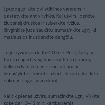
Į puodą įpilkite dvi stiklines vandens ir
pastatykite ant viryklės. Kai užvirs, įberkite
žiupsnelį druskos ir suberkite ryžius.
Išlyginkite juos šaukštu, sumažinkite ugnį iki
mažiausios ir uždenkite dangčiu.
Tegul ryžiai verda 15–20 min. Per šį laiką jie
turėtų sugerti visą vandenį. Po to į puodą
įpilkite dvi stiklines pieno, atsargiai
išmaišykite ir leiskite užvirti. Iš karto įberkite
cukraus pagal savo skonį.
Kai tik pienas užvirs, sumažinkite ugnį. Virkite
košę dar 10–15 min, kartkartėmis