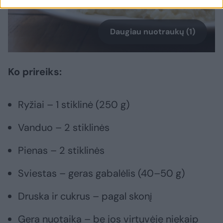
Daugiau nuotraukų (1)
Ko prireiks:
Ryžiai – 1 stiklinė (250 g)
Vanduo – 2 stiklinės
Pienas – 2 stiklinės
Sviestas – geras gabalėlis (40–50 g)
Druska ir cukrus – pagal skonį
Gera nuotaika – be jos virtuvėje niekaip