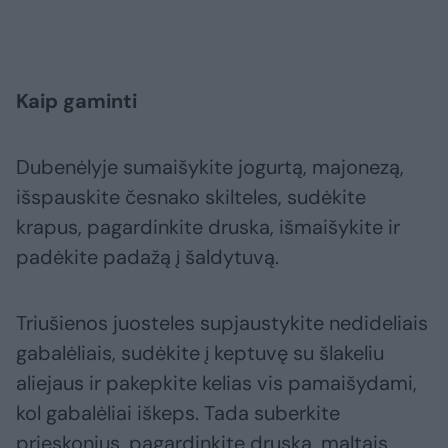
Kaip gaminti
Dubenėlyje sumaišykite jogurtą, majonezą,
išspauskite česnako skilteles, sudėkite
krapus, pagardinkite druska, išmaišykite ir
padėkite padažą į šaldytuvą.
Triušienos juosteles supjaustykite nedideliais
gabalėliais, sudėkite į keptuvę su šlakeliu
aliejaus ir pakepkite kelias vis pamaišydami,
kol gabalėliai iškeps. Tada suberkite
prieskonius, pagardinkite druska, maltais