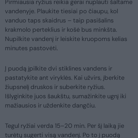
Pirmiausia ryžius reikia gerai nuplauti šaltame
vandenyje. Plaukite tiesiai po čiaupu, kol
vanduo taps skaidrus – taip pasišalins
krakmolo perteklius ir košė bus minkšta.
Nupilkite vandenį ir leiskite kruopoms kelias
minutes pastovėti.
Į puodą įpilkite dvi stiklines vandens ir
pastatykite ant viryklės. Kai užvirs, įberkite
žiupsnelį druskos ir suberkite ryžius.
Išlyginkite juos šaukštu, sumažinkite ugnį iki
mažiausios ir uždenkite dangčiu.
Tegul ryžiai verda 15–20 min. Per šį laiką jie
turėtų sugerti visą vandenį. Po to į puodą