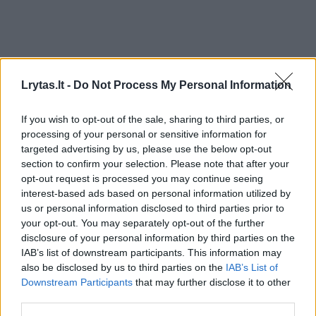
Lrytas.lt -
Do Not Process My Personal Information
If you wish to opt-out of the sale, sharing to third parties, or
processing of your personal or sensitive information for
targeted advertising by us, please use the below opt-out
section to confirm your selection. Please note that after your
opt-out request is processed you may continue seeing
Maistas
Pasigamink
interest-based ads based on personal information utilized by
us or personal information disclosed to third parties prior to
Puri ir labai gardi ryžių košė: skonis
your opt-out. You may separately opt-out of the further
– tarsi vaikystėje
(1)
disclosure of your personal information by third parties on the
IAB’s list of downstream participants. This information may
2026 m. rugpjūčio 6 d. 09:42
also be disclosed by us to third parties on the
IAB’s List of
Downstream Participants
that may further disclose it to other
third parties.