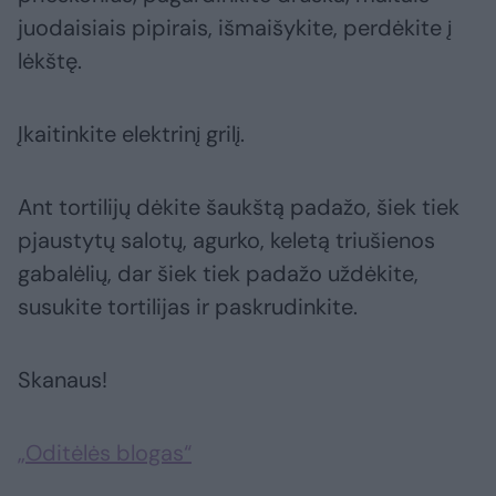
juodaisiais pipirais, išmaišykite, perdėkite į
lėkštę.
Įkaitinkite elektrinį grilį.
Ant tortilijų dėkite šaukštą padažo, šiek tiek
pjaustytų salotų, agurko, keletą triušienos
gabalėlių, dar šiek tiek padažo uždėkite,
susukite tortilijas ir paskrudinkite.
Skanaus!
„Oditėlės blogas“