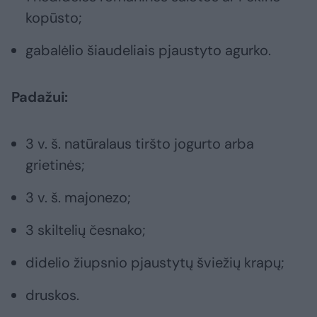
kopūsto;
gabalėlio šiaudeliais pjaustyto agurko.
Padažui:
3 v. š. natūralaus tiršto jogurto arba
grietinės;
3 v. š. majonezo;
3 skiltelių česnako;
didelio žiupsnio pjaustytų šviežių krapų;
druskos.