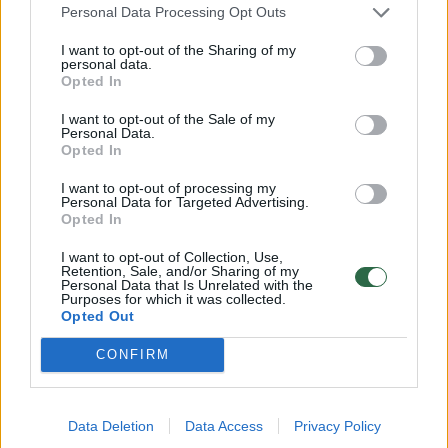
Lrytas.lt
Personal Data Processing Opt Outs
I want to opt-out of the Sharing of my
personal data.
Receptas
Opted In
I want to opt-out of the Sale of my
Ryžių košė verdama visame pasaulyje, ir
Personal Data.
Opted In
ne be reikalo. Ji lengvai virškinama ir
puikiai tinka bet kuriuo paros metu – tiek
I want to opt-out of processing my
Personal Data for Targeted Advertising.
sotiesiems pusryčiams, tiek lengvai
Opted In
vakarienei.
I want to opt-out of Collection, Use,
Retention, Sale, and/or Sharing of my
Personal Data that Is Unrelated with the
Purposes for which it was collected.
Opted Out
CONFIRM
Data Deletion
Data Access
Privacy Policy