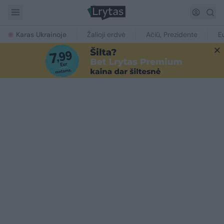
Karas Ukrainoje
Žalioji erdvė
Ačiū, Prezidente
E