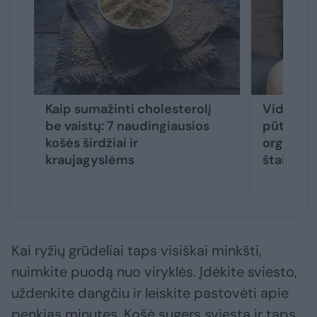
Kaip sumažinti cholesterolį
Vidurių 
be vaistų: 7 naudingiausios
pūtimas,
košės širdžiai ir
organizm
kraujagyslėms
štai, ko 
Kai ryžių grūdeliai taps visiškai minkšti,
nuimkite puodą nuo viryklės. Įdėkite sviesto,
uždenkite dangčiu ir leiskite pastovėti apie
penkias minutes. Košė sugers sviestą ir taps