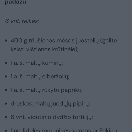
padažu
6 vnt. reikės:
400 g triušienos mėsos juostelių (galite
keisti vištienos krūtinėle);
1 a. š. maltų kuminų;
1 a. š. maltų ciberžolių;
1 a. š. maltų rūkytų paprikų;
druskos, maltų juodųjų pipirų;
6 vnt. vidutinio dydžio tortilijų;
1 nedidelės romaninės salotos ar Pekino