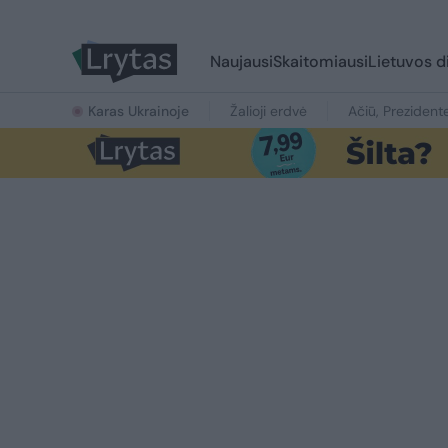
Naujausi
Skaitomiausi
Lietuvos d
Karas Ukrainoje
Žalioji erdvė
Ačiū, Prezident