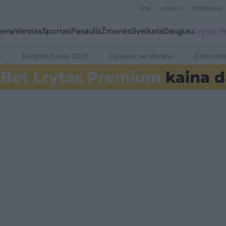
Orai
Lrytas.tv
Horoskopai
iena
Verslas
Sportas
Pasaulis
Žmonės
Sveikata
Daugiau
Lrytas 
e
Europos burės 2026
Gyvenu, ne skrolinu
Darbo ske