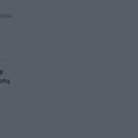
 09:24
r
ę
uotų