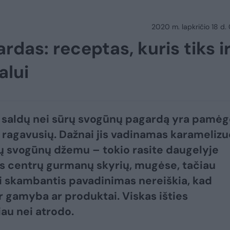
2020 m. lapkričio 18 d.
das: receptas, kuris tiks i
alui
u saldų nei sūrų svogūnų pagardą yra pamėg
 ragavusių. Dažnai jis vadinamas karameliz
 svogūnų džemu – tokio rasite daugelyje
 centrų gurmanų skyrių, mugėse, tačiau
i skambantis pavadinimas nereiškia, kad
ir gamyba ar produktai. Viskas išties
au nei atrodo.