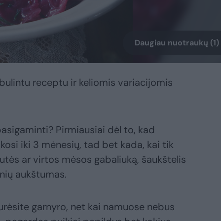
Daugiau nuotraukų (1)
lintu receptu ir keliomis variacijomis
asigaminti? Pirmiausiai dėl to, kad
kosi iki 3 mėnesių, tad bet kada, kai tik
utės ar virtos mėsos gabaliuką, šaukštelis
onių aukštumas.
turėsite garnyro, net kai namuose nebus