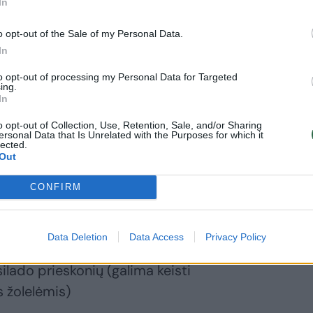
In
o opt-out of the Sale of my Personal Data.
nų:
In
to opt-out of processing my Personal Data for Targeted
ing.
In
raus (baltas tikrai netinka)
o opt-out of Collection, Use, Retention, Sale, and/or Sharing
ersonal Data that Is Unrelated with the Purposes for which it
lected.
o aliejaus
Out
CONFIRM
gštis netinka, iš bėdos galima naudoti
Data Deletion
Data Access
Privacy Policy
ilado prieskonių (galima keisti
 žolelėmis)