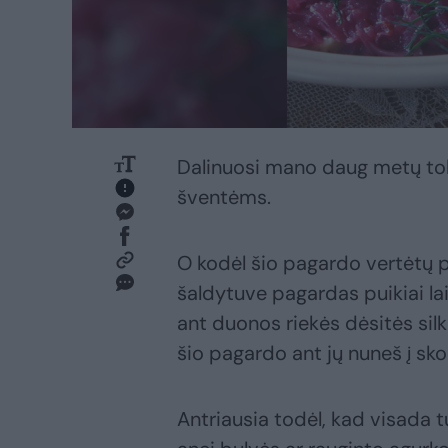
Dalinuosi mano daug metų tobu
šventėms.
O kodėl šio pagardo vertėtų p
šaldytuve pagardas puikiai lai
ant duonos riekės dėsitės silk
šio pagardo ant jų nuneš į sk
Antriausia todėl, kad visada 