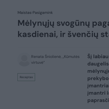
Maistas
Pasigamink
Mėlynųjų svogūnų pagar
kasdienai, ir švenčių st
Šį labia
Renata Šniolienė, „Kūmutės
virtuvė“
daugelis
mėlynųjų
prekybos
Receptas
įmantria
įmantri 
paprasči