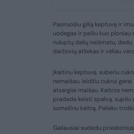
Pasiruošiu gilią keptuvę ir i
uodegas ir peiliu kuo ploniau 
nuluptų dalių neišmetu, dedu į
daržovių atliekas ir vėliau ver
Įkaitinu keptuvę, suberiu cuk
nemaišau, leidžiu cukrui gerai 
atsargiai maišau. Kaitros nema
pradeda keisti spalvą, supilu a
sumažinu kaitrą. Palieku trošk
Galiausiai sudedu prieskonius,