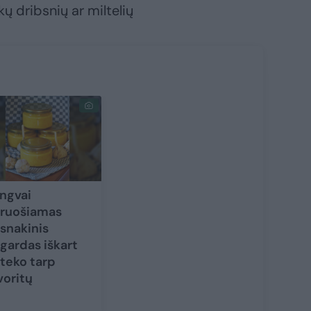
kų dribsnių ar miltelių
ngvai
ruošiamas
snakinis
gardas iškart
teko tarp
voritų