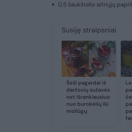
0,5 šaukštelio aitriųjų papri
Susiję straipsniai
Šeši pagardai iš
Le
daržovių sužavės
pa
net išrankiausius:
če
nuo burokėlių iki
pa
moliūgų
pa
fa