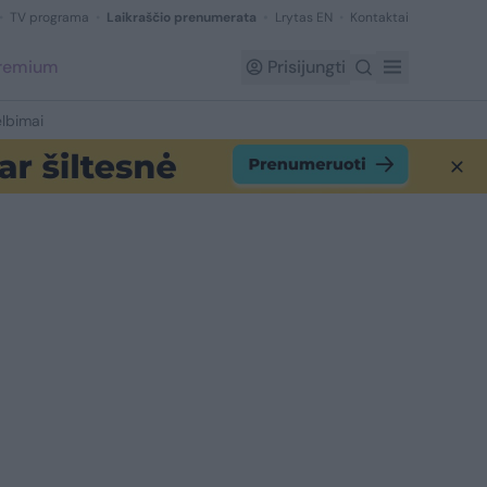
TV programa
Laikraščio prenumerata
Lrytas EN
Kontaktai
Premium
Prisijungti
lbimai