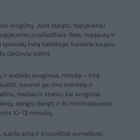
muosi svogūnų. Juos nulupu, nupjaustau
supjaustau pusžiedžiais. Beje, nupjautų ir
 specialų indą šaldiklyje, kuriame kaupiu
du daržovių sultinį.
rų ir sudedu svogūnus, minutę – kitą
sušilti, tuomet jau imu mentelę ir
žinu, maišau ir stebiu, kai svogūnai
liejų, dengiu dangtį ir iki minimaliausios
intis 10-12 minučių.
 supilu actą ir kruopščiai sumaišiusi,