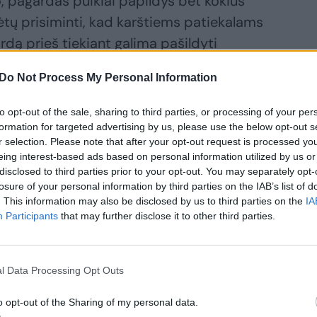
o, pagardas puikiai papildys bet kokius
tėtų prisiminti, kad karštiems patiekalams
ardą prieš tiekiant galima pašildyti
Do Not Process My Personal Information
ai tobulai suderės su bet kokiu sūriu, virtu
to opt-out of the sale, sharing to third parties, or processing of your per
formation for targeted advertising by us, please use the below opt-out s
r selection. Please note that after your opt-out request is processed y
eing interest-based ads based on personal information utilized by us or
disclosed to third parties prior to your opt-out. You may separately opt-
ė (ir kasdienė, jei tik norisi) silkė. Nes ji
losure of your personal information by third parties on the IAB’s list of
, o spanguolės, kurių gausiai dedu ant
. This information may also be disclosed by us to third parties on the
IA
Participants
that may further disclose it to other third parties.
rūgštele.
do, nes yra toks vienas nemalonus
l Data Processing Opt Outs
imas, kitaip nei geltonieji, jie sunkiai
o opt-out of the Sharing of my personal data.
i dažo rankas, tad dirbu su pirštinėmis.